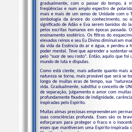
gradualmente, com o passar do tempo, à m
freqüências e num amplo espectro de polarida
mais e mais de um senso de Unidade com o T
simbologia da árvore do conhecimento, ou 
significado de Adão e Eva serem banidos do J
pelos escritas humanos em épocas passada. 
ensinamento esotérico. Os filtros do esquec
elevados reinos e seu Eu Divino diminuíram mai
da vida da Essência do ar e água, e perdeu a h
poder mental. Teve que aprender a sustentar-se
pelo "suor de seu rosto". Então, aquilo que f
mundo de luta e disputas.
Como está ciente, mais adiante quanto mais 
natureza se torna, mais provável que será se t
longo de muitas eras de tempo, sua "naturez
vida. Gradualmente, substitui o conceito de 
de separação, julgamento e amor com muitas
profundamente fixados de indignidade, carência
inspiradas pelo Espírito.
Muitas almas preciosas empreenderam perman
suas consciências profunda. Esses são os bra
esforçaram para proteger o fraco e o inocen
esses que mantiveram uma Espírito-inspirada c