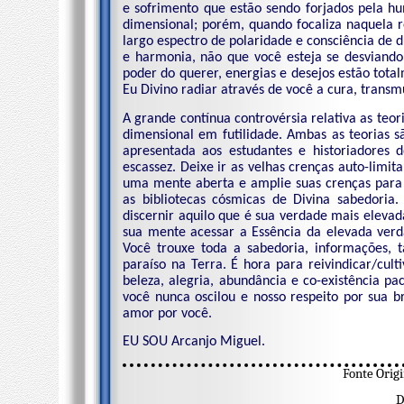
e sofrimento que estão sendo forjados pela hu
dimensional; porém, quando focaliza naquela re
largo espectro de polaridade e consciência de
e harmonia, não que você esteja se desviand
poder do querer, energias e desejos estão tot
Eu Divino radiar através de você a cura, trans
A grande contínua controvérsia relativa as te
dimensional em futilidade. Ambas as teorias 
apresentada aos estudantes e historiadores 
escassez. Deixe ir as velhas crenças auto-lim
uma mente aberta e amplie suas crenças para 
as bibliotecas cósmicas de Divina sabedoria.
discernir aquilo que é sua verdade mais eleva
sua mente acessar a Essência da elevada verd
Você trouxe toda a sabedoria, informações, t
paraíso na Terra. É hora para reivindicar/cul
beleza, alegria, abundância e co-existência pa
você nunca oscilou e nosso respeito por sua 
amor por você.
EU SOU Arcanjo Miguel.
Fonte Orig
D