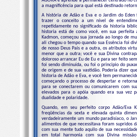
AGORA e aprende a permanecer centrado no cor
a magnificência para qual está destinado retorn
A história de Adão e Eva e o Jardim do Eden
trazer o conceito a um nível de entendim
repetidamente no significado da historia bíb
historia está de como você, em sua perfeita
Kadmon, começou sua jornada ao longo de mult
ali chegou o tempo quando sua Essência foi div
de nosso Deus Pais e a outra, os atributos vi
menor que a outra; você e sua Divina contrap
doloroso arrancar Eu de Eu e para ser feito se
foi sendo diminuída, ou foi o principio do p
de origem e de sua vastidão. Poderia dizer q
historia de Adão e Eva, e você tem permanecid
começando o processo de despertar e retorna
para se conectarem ou comunicarem com suas 
elevados para o apóia quando era sua vez 
dualidade e polaridade.
Quando, em seu perfeito corpo Adão/Eva K
freqüências da sexta e elevada quinta dimen
verdadeiramente um mundo paradisíaco, o Jard
alimentos de que necessitava foram supridos da
com sua mente tudo aquilo de sua necessidade
em total harmonia com sua Divina missão