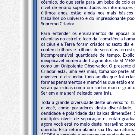
cósmico, do que seria para um bebe de colo e
nível de ensino superior.Todas as informaçõe
últimos anos, estão ainda nos mais básicos
trabalhos do universo e do impressionante pod
Supremo Criador.
Para entender os ensinamentos de épocas pa
cósmicas no estreito foco da "consciência huma
os céus e a Terra foram criados no sexto dia e
contem trilhões e trilhões de seus dias terres
incompreensível quantidade de tempo. Expli
inexplicável número de fragmentos de SI MESM
como um Onipotente Observador. O presente di
Criador está, uma vez mais, tomando parte at
envolver e circundar tudo aquilo que foi cr
formas pensamentos e memórias que estão em 
serão parecidas como um sonho mau e gradua
Ser em alma será deixado para trás.
Toda a grande diversidade deste universo foi t
e você, como portadores desta diversidade
densidade e polaridade das baixas dimensões.
múltiplos níveis de separação e, então grad
agora você está no meio deste maravilho proces
querido. Está reformulando sua Divina natur