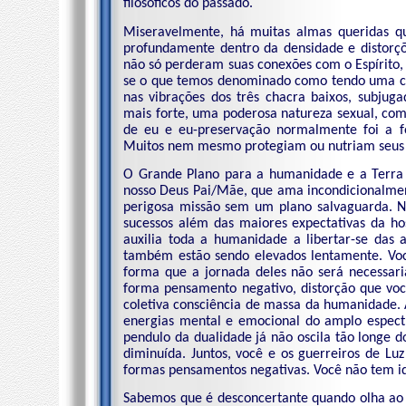
filosóficos do passado.
Miseravelmente, há muitas almas queridas 
profundamente dentro da densidade e distorçõ
não só perderam suas conexões com o Espírito
se o que temos denominado como tendo uma co
nas vibrações dos três chacra baixos, subjugad
mais forte, uma poderosa natureza sexual, com
de eu e eu-preservação normalmente foi a f
Muitos nem mesmo protegiam ou nutriam seus j
O Grande Plano para a humanidade e a Terra f
nosso Deus Pai/Mãe, que ama incondicionalme
perigosa missão sem um plano salvaguarda. N
sucessos além das maiores expectativas da ho
auxilia toda a humanidade a libertar-se das 
também estão sendo elevados lentamente. Voc
forma que a jornada deles não será necessar
forma pensamento negativo, distorção que voc
coletiva consciência de massa da humanidade. 
energias mental e emocional do amplo espect
pendulo da dualidade já não oscila tão longe d
diminuída. Juntos, você e os guerreiros de Luz
formas pensamentos negativas. Você não tem id
Sabemos que é desconcertante quando olha ao 