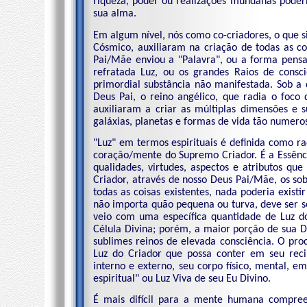
riqueza, poder ou realizações mundanas poderi
sua alma.
Em algum nível, nós como co-criadores, o que s
Cósmico, auxiliaram na criação de todas as co
Pai/Mãe enviou a "Palavra", ou a forma pens
refratada Luz, ou os grandes Raios de consc
primordial substância não manifestada. Sob a
Deus Pai, o reino angélico, que radia o foco
auxiliaram a criar as múltiplas dimensões e 
galáxias, planetas e formas de vida tão nume
"Luz" em termos espirituais é definida como 
coração/mente do Supremo Criador. É a Essência
qualidades, virtudes, aspectos e atributos qu
Criador, através de nosso Deus Pai/Mãe, os so
todas as coisas existentes, nada poderia exist
não importa quão pequena ou turva, deve ser se
veio com uma específica quantidade de Luz 
Célula Divina; porém, a maior porção de sua D
sublimes reinos de elevada consciência. O pr
Luz do Criador que possa conter em seu rec
interno e externo, seu corpo físico, mental, e
espiritual" ou Luz Viva de seu Eu Divino.
É mais difícil para a mente humana compree