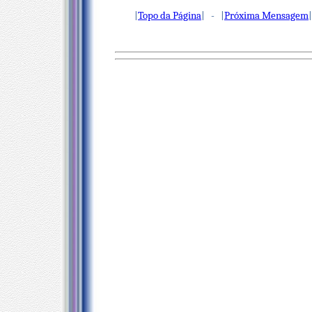
|
Topo da Página
| - |
Próxima Mensagem