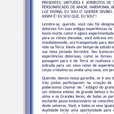
PRESENTES, VIRTUDES E ATRIBUTOS DE
PERSONIFICADO DE AMOR, HARMONIA, AB
LUZ DIVINA, EU SOU O QUERER DIVINO,
ASSIM É! EU SOU QUE, EU SOU”!
Lembre-se, querido, você não foi desig
doloroso. Em suas antigas experiências na
havia morte como é agora experimentada
para os reinos elevados, você entrava e
imediatamente, era transportado para dent
vida na Terra. Havia um tempo de estudo e
sua nova jornada terrestre. Seu transcu
experiências dolorosas, como se tornou
passagem para e da Terra se realizava c
entrada para um novo reino de experiênc
corpo cristalino ou vestia uma nova, em p
Querido, damos nossa garantia, se é seu d
irão juntas participarem na criação da
poderíamos chamar de " estágio do grand
um sistema estelar de grande beleza e tr
alma e os Grandes Seres, de todas as part
excitante passo evolucionário na consciên
deste universo. Você, e todos os seus igu
dualidade terão uma oportunidade para 