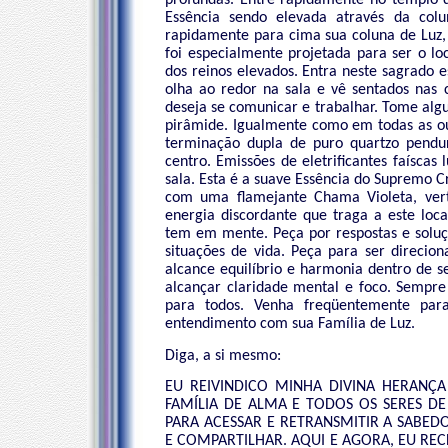
profundas. Entre rapidamente no templo 
Essência sendo elevada através da col
rapidamente para cima sua coluna de Luz,
foi especialmente projetada para ser o lo
dos reinos elevados. Entra neste sagrado e
olha ao redor na sala e vê sentados nas 
deseja se comunicar e trabalhar. Tome al
pirâmide. Igualmente como em todas as ou
terminação dupla de puro quartzo pendu
centro. Emissões de eletrificantes faíscas
sala. Esta é a suave Essência do Supremo 
com uma flamejante Chama Violeta, vert
energia discordante que traga a este loca
tem em mente. Peça por respostas e soluç
situações de vida. Peça para ser direcio
alcance equilíbrio e harmonia dentro de s
alcançar claridade mental e foco. Sempr
para todos. Venha freqüentemente para
entendimento com sua Família de Luz.
Diga, a si mesmo:
EU REIVINDICO MINHA DIVINA HERAN
FAMÍLIA DE ALMA E TODOS OS SERES D
PARA ACESSAR E RETRANSMITIR A SABED
E COMPARTILHAR. AQUI E AGORA, EU RE