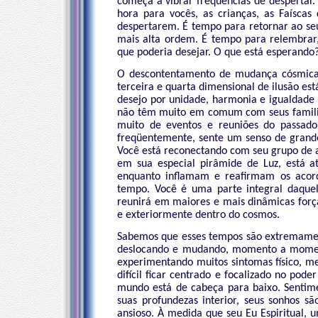
começa a vibrar freqüências de despertar
hora para vocês, as crianças, as Faíscas 
despertarem. É tempo para retornar ao se
mais alta ordem. É tempo para relembrar,
que poderia desejar. O que está esperando
O descontentamento de mudança cósmica 
terceira e quarta dimensional de ilusão e
desejo por unidade, harmonia e igualdade 
não têm muito em comum com seus familiar
muito de eventos e reuniões do passad
freqüentemente, sente um senso de grande
Você está reconectando com seu grupo de 
em sua especial pirâmide de Luz, está a
enquanto inflamam e reafirmam os acor
tempo. Você é uma parte integral daque
reunirá em maiores e mais dinâmicas forç
e exteriormente dentro do cosmos.
Sabemos que esses tempos são extremament
deslocando e mudando, momento a momento
experimentando muitos sintomas físico, me
difícil ficar centrado e focalizado no po
mundo está de cabeça para baixo. Sentime
suas profundezas interior, seus sonhos s
ansioso. À medida que seu Eu Espiritual, 