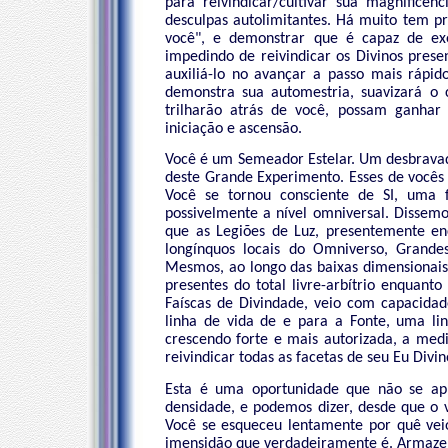
para reivindicar/cultivar sua magnificê
desculpas autolimitantes. Há muito tem pr
você", e demonstrar que é capaz de exe
impedindo de reivindicar os Divinos prese
auxiliá-lo no avançar a passo mais rápi
demonstra sua automestria, suavizará o 
trilharão atrás de você, possam ganhar
iniciação e ascensão.
Você é um Semeador Estelar. Um desbravado
deste Grande Experimento. Esses de você
Você se tornou consciente de SI, uma 
possivelmente a nível omniversal. Dissemo
que as Legiões de Luz, presentemente en
longínquos locais do Omniverso, Grand
Mesmos, ao longo das baixas dimensionai
presentes do total livre-arbítrio enquan
Faíscas de Divindade, veio com capacid
linha de vida de e para a Fonte, uma li
crescendo forte e mais autorizada, a medi
reivindicar todas as facetas de seu Eu Divin
Esta é uma oportunidade que não se ap
densidade, e podemos dizer, desde que o
Você se esqueceu lentamente por quê veio
imensidão que verdadeiramente é. Armazen