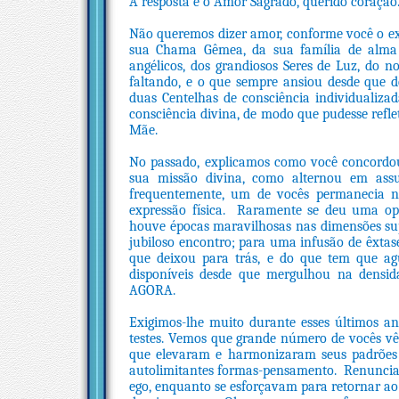
A resposta é o Amor Sagrado, querido coração
Não queremos dizer amor, conforme você o ex
sua Chama Gêmea, da sua família de alma 
angélicos, dos grandiosos Seres de Luz, do 
faltando, e o que sempre ansiou desde que de
duas Centelhas de consciência individualiza
consciência divina, de modo que pudesse reflet
Mãe.
No passado, explicamos como você concordou
sua missão divina, como alternou em ass
frequentemente, um de vocês permanecia n
expressão física. Raramente se deu uma op
houve épocas maravilhosas nas dimensões su
jubiloso encontro; para uma infusão de êxta
que deixou para trás, e do que tem que ag
disponíveis desde que mergulhou na densid
AGORA.
Exigimos-lhe muito durante esses últimos an
testes. Vemos que grande número de vocês v
que elevaram e harmonizaram seus padrões d
autolimitantes formas-pensamento. Renunciar
ego, enquanto se esforçavam para retornar ao