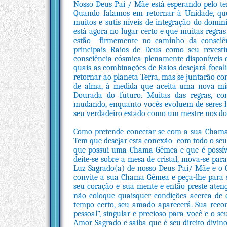
Nosso Deus Pai / Mãe está esperando pelo te
Quando falamos em retornar à Unidade, que
muitos e sutis níveis de integração do domín
está agora no lugar certo e que muitas regra
estão firmemente no caminho da consciê
principais Raios de Deus como seu revest
consciência cósmica plenamente disponíveis e
quais as combinações de Raios desejará focali
retornar ao planeta Terra, mas se juntarão 
de alma, à medida que aceita uma nova mis
Dourada do futuro. Muitas das regras, con
mudando, enquanto vocês evoluem de seres hu
seu verdadeiro estado como um mestre nos do
Como pretende conectar-se com a sua Cham
Tem que desejar esta conexão com todo o seu 
que possui uma Chama Gêmea e que é possíve
deite-se sobre a mesa de cristal, mova-se pa
Luz Sagrado(a) de nosso Deus Pai/ Mãe e o C
convite a sua Chama Gêmea e peça-lhe para s
seu coração e sua mente e então preste aten
não coloque quaisquer condições acerca de
tempo certo, seu amado aparecerá. Sua reco
pessoal”, singular e precioso para você e o s
Amor Sagrado e saiba que é seu direito divin