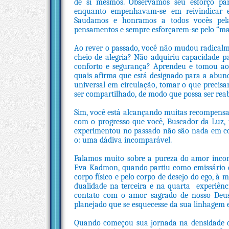
de si mesmos. Observamos seu esforço par
enquanto empenhavam-se em reivindicar e
Saudamos e honramos a todos vocês pela 
pensamentos e sempre esforçarem-se pelo “mai
Ao rever o passado, você não mudou radicalm
cheio de alegria? Não adquiriu capacidade p
conforto e segurança? Aprendeu e tomou ao c
quais afirma que está designado para a abun
universal em circulação, tomar o que precisa
ser compartilhado, de modo que possa ser reab
Sim, você está alcançando muitas recompensas 
com o progresso que você, Buscador da Luz, t
experimentou no passado não são nada em co
o: uma dádiva incomparável.
Falamos muito sobre a pureza do amor incon
Eva Kadmon, quando partiu como emissário de
corpo físico e pelo corpo de desejo do ego, 
dualidade na terceira e na quarta experiênc
contato com o amor sagrado de nosso Deu
planejado que se esquecesse da sua linhagem 
Quando começou sua jornada na densidade da