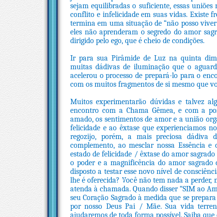
sejam equilibradas o suficiente, essas uniõe
conflito e infelicidade em suas vidas. Exist
termina em uma situação de “não posso viver
eles não aprenderam o segredo do amor sagr
dirigido pelo ego, que é cheio de condições.
Ir para sua Pirâmide de Luz na quinta dim
muitas dádivas de iluminação que o aguar
acelerou o processo de prepará-lo para o en
com os muitos fragmentos de si mesmo que voc
Muitos experimentarão dúvidas e talvez al
encontro com a Chama Gêmea, e com a possib
amado, os sentimentos de amor e a união or
felicidade e ao êxtase que experienciamos n
regozijo, porém, a mais preciosa dádiva
complemento, ao mesclar nossa Essência e 
estado de felicidade / êxtase do amor sagrad
o poder e a magnificência do amor sagrado 
disposto a testar esse novo nível de consciênc
lhe é oferecida? Você não tem nada a perder
atenda à chamada. Quando disser “SIM ao Am
seu Coração Sagrado à medida que se prepara
por nosso Deus Pai / Mãe. Sua vida terre
ajudaremos de toda forma possível. Saiba qu