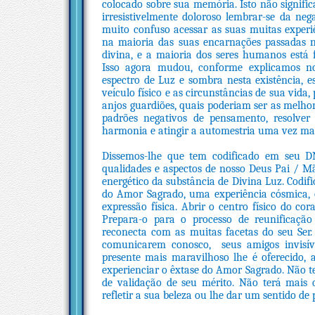
colocado sobre sua memória. Isto não signific
irresistivelmente doloroso lembrar-se da ne
muito confuso acessar as suas muitas experi
na maioria das suas encarnações passadas n
divina, e a maioria dos seres humanos está f
Isso agora mudou, conforme explicamos n
espectro de Luz e sombra nesta existência, e
veículo físico e as circunstâncias de sua vida,
anjos guardiões, quais poderiam ser as melho
padrões negativos de pensamento, resolver 
harmonia e atingir a automestria uma vez mai
Dissemos-lhe que tem codificado em seu DNA
qualidades e aspectos de nosso Deus Pai / M
energético da substância de Divina Luz. Codi
do Amor Sagrado, uma experiência cósmica, 
expressão física. Abrir o centro físico do c
Prepara-o para o processo de reunificação
reconecta com as muitas facetas do seu Ser.
comunicarem conosco, seus amigos invisív
presente mais maravilhoso lhe é oferecido,
experienciar o êxtase do Amor Sagrado. Não t
de validação de seu mérito. Não terá mais q
refletir a sua beleza ou lhe dar um sentido de