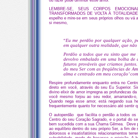
ou fazer pode diminuir esse amor.
LEMBRE-SE, SEUS CORPOS EMOCION
TRANSFORMADOS DE VOLTA À TOTALIDADE A
espelho e mire-se em seus próprios olhos ou vá a
si mesmo,
“
Eu me perdôo por qualquer ação, pe
em qualquer outra realidade, que não
Perdôo a todos que eu sinto que me t
devolvo embalado em uma bolha de am
futuros prováveis que criamos juntos
do meu Ser com as freqüências de Am
alma e centrado em meu coração’ com
Respire profundamente enquanto entra no Centr
direto em você, através do seu Eu Superior. S
divino elixir de amor impregna as profundezas d
você mesmo forjou ao seu redor, amarrando-o, 
Quando nega esse amor, está negando sua heran
frequentemente quanto for necessário até sentir 
O autoperdão que facilita o perdão a todos os 
Centro do seu Coração Sagrado, e o portal do s
bem sucedida com a sua Chama Gêmea. Deve proc
ao equilíbrio dentro do seu próprio Ser, a fim d
dolorosos e insatisfatórios relacionamentos terr
culpabilidade, medo do fracasso e rejeição. A