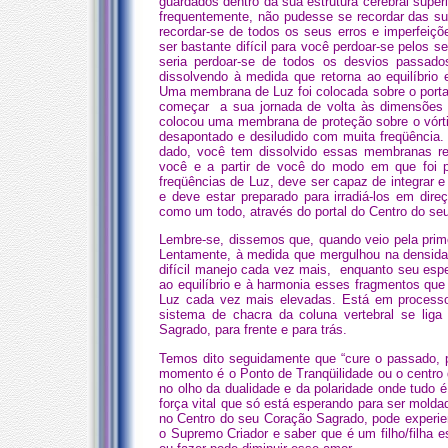
guardados dentro da sua estrutura cerebral supe
frequentemente, não pudesse se recordar das s
recordar-se de todos os seus erros e imperfeiçõ
ser bastante difícil para você perdoar-se pelos se
seria perdoar-se de todos os desvios passado
dissolvendo à medida que retorna ao equilíbrio
Uma membrana de Luz foi colocada sobre o porta
começar a sua jornada de volta às dimensões s
colocou uma membrana de proteção sobre o vórtic
desapontado e desiludido com muita freqüência
dado, você tem dissolvido essas membranas res
você e a partir de você do modo em que foi p
freqüências de Luz, deve ser capaz de integrar 
e deve estar preparado para irradiá-los em dir
como um todo, através do portal do Centro do seu
Lembre-se, dissemos que, quando veio pela primei
Lentamente, à medida que mergulhou na densida
difícil manejo cada vez mais, enquanto seu esp
ao equilíbrio e à harmonia esses fragmentos qu
Luz cada vez mais elevadas. Está em processo
sistema de chacra da coluna vertebral se liga
Sagrado, para frente e para trás.
Temos dito seguidamente que “cure o passado, p
momento é o Ponto de Tranqüilidade ou o centro d
no olho da dualidade e da polaridade onde tudo é
força vital que só está esperando para ser mold
no Centro do seu Coração Sagrado, pode experi
o Supremo Criador e saber que é um filho/filha 