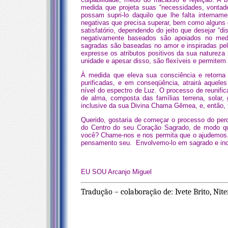
medida que projeta suas “necessidades, vonta
possam supri-lo daquilo que lhe falta internam
negativas que precisa superar, bem como alguns d
satisfatório, dependendo do jeito que desejar “d
negativamente baseados são apoiados no medo,
sagradas são baseadas no amor e inspiradas pelo
expresse os atributos positivos da sua natureza 
unidade e apesar disso, são flexíveis e permitem
À medida que eleva sua consciência e retorna à
purificadas, e em conseqüência, atrairá aquel
nível do espectro de Luz. O processo de reunific
de alma, composta das famílias terrena, solar,
inclusive da sua Divina Chama Gêmea, e, então
Querido, gostaria de começar o processo do per
do Centro do seu Coração Sagrado, de modo q
você? Chame-nos e nos permita que o ajudemos
pensamento seu. Envolvemo-lo em sagrado e inc
EU SOU Arcanjo Miguel
Tradução – colaboração de: Ivete Brito, Niter