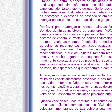
Grande Sol Central, o espectro da dualidade é m
medida que cada dimensão era estabelecida, até 
experienciado. Esteja ciente de que não foi de
profundamente na dualidade e na polaridade a po
as distorções e excessos do passado sejam tra
avançar nesse processo com facilidade e graça.
Por favor, preste atenção às nossas palavras: 
Ser dos domínios invisíveis ou superiores. 
causa e efeito, todos os seus pensamentos, in
sistema de chacra, e irradia os padrões vibracio
retorna a você nas mesmas freqüências e medida
se colher as recompensas por ações positivas
negativas ou danosas. Em conseqüência, mui
recompensados, e que os “injustos” também r
uma vez, nenhum grande ou pequeno Ser está d
firmemente colocadas e o seu próprio Eu Superior
seu caminho à frente e abençoando-o com milagre
de você, na esperança de que despertará e camin
Amado, muitos estão carregando grandes fardos
muito dos condicionamentos passados e das mem
suas vidas anteriores. Não lhe serve mais reter 
nos permitir ajudá-lo a curar as lembranças do
distorções dos padrões de crença da consciênci
volta ao seu espectro de dualidade projetado orig
Quando você desceu aos restritos e limitantes 
torno das múltiplas camadas do seu DNA, de
colocaram membranas de Luz sobre a sua mem