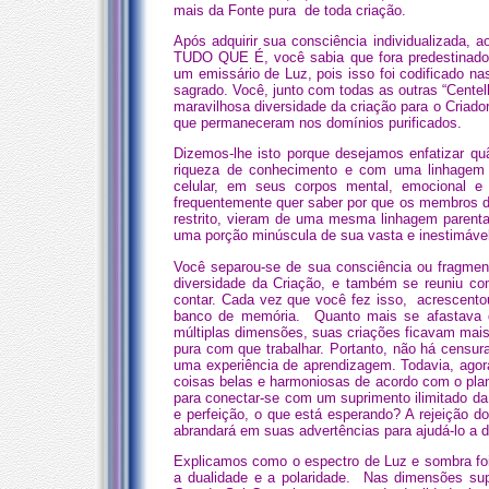
mais da Fonte pura de toda criação.
Após adquirir sua consciência individualizada, 
TUDO QUE É, você sabia que fora predestinado 
um emissário de Luz, pois isso foi codificado 
sagrado. Você, junto com todas as outras “Centel
maravilhosa diversidade da criação para o Criad
que permaneceram nos domínios purificados.
Dizemos-lhe isto porque desejamos enfatizar q
riqueza de conhecimento e com uma linhagem 
celular, em seus corpos mental, emocional 
frequentemente quer saber por que os membros de
restrito, vieram de uma mesma linhagem parental
uma porção minúscula de sua vasta e inestimáve
Você separou-se de sua consciência ou fragmen
diversidade da Criação, e também se reuniu co
contar. Cada vez que você fez isso, acrescento
banco de memória. Quanto mais se afastava d
múltiplas dimensões, suas criações ficavam mais
pura com que trabalhar. Portanto, não há censur
uma experiência de aprendizagem. Todavia, agora 
coisas belas e harmoniosas de acordo com o plano
para conectar-se com um suprimento ilimitado da 
e perfeição, o que está esperando? A rejeição do
abrandará em suas advertências para ajudá-lo a de
Explicamos como o espectro de Luz e sombra foi
a dualidade e a polaridade. Nas dimensões su