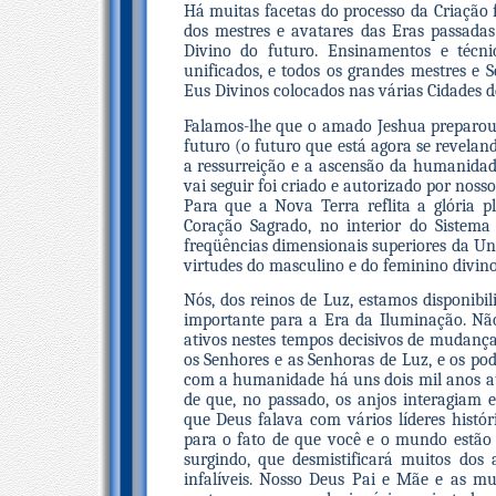
Há muitas facetas do processo da Criação
dos mestres e avatares das Eras passada
Divino do futuro. Ensinamentos e técni
unificados, e todos os grandes mestres e 
Eus Divinos colocados nas várias Cidades d
Falamos-lhe que o amado Jeshua preparou
futuro (o futuro que está agora se revelan
a ressurreição e a ascensão da humanida
vai seguir foi criado e autorizado por nos
Para que a Nova Terra reflita a glória p
Coração Sagrado, no interior do Sistema
freqüências dimensionais superiores da Uni
virtudes do masculino e do feminino divin
Nós, dos reinos de Luz, estamos disponibil
importante para a Era da Iluminação. Não
ativos nestes tempos decisivos de mudanç
os Senhores e as Senhoras de Luz, e os po
com a humanidade há uns dois mil anos at
de que, no passado, os anjos interagiam 
que Deus falava com vários líderes histó
para o fato de que você e o mundo estã
surgindo, que desmistificará muitos dos
infalíveis. Nosso Deus Pai e Mãe e as mu