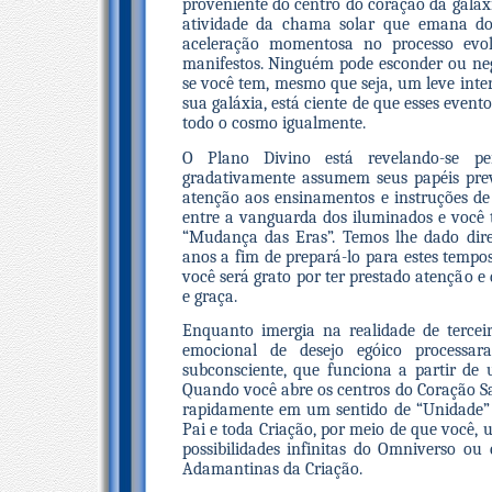
proveniente do centro do coração da galáx
atividade da chama solar que emana do
aceleração momentosa no processo evo
manifestos. Ninguém pode esconder ou ne
se você tem, mesmo que seja, um leve inte
sua galáxia, está ciente de que esses eve
todo o cosmo igualmente.
O Plano Divino está revelando-se per
gradativamente assumem seus papéis prev
atenção aos ensinamentos e instruções de 
entre a vanguarda dos iluminados e voc
“Mudança das Eras”. Temos lhe dado diret
anos a fim de prepará-lo para estes tempo
você será grato por ter prestado atenção e
e graça.
Enquanto imergia na realidade de tercei
emocional de desejo egóico processar
subconsciente, que funciona a partir de u
Quando você abre os centros do Coração S
rapidamente em um sentido de “Unidade” 
Pai e toda Criação, por meio de que você,
possibilidades infinitas do Omniverso o
Adamantinas da Criação.