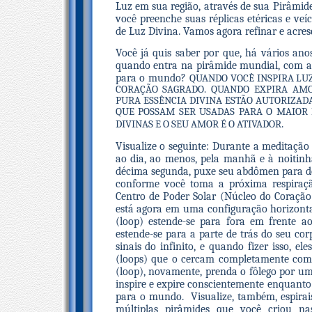
Luz em sua região, através de sua Pirâmide
você preenche suas réplicas etéricas e ve
de Luz Divina. Vamos agora refinar e acre
Você já quis saber por que, há vários anos
quando entra na pirâmide mundial, com a
para o mundo?
QUANDO VOCÊ INSPIRA LU
CORAÇÃO SAGRADO. QUANDO EXPIRA AMO
PURA ESSÊNCIA DIVINA ESTÃO AUTORIZAD
QUE POSSAM SER USADAS PARA O MAIOR 
.
DIVINAS E O SEU AMOR É O ATIVADOR
Visualize o seguinte: Durante a meditação
ao dia, ao menos, pela manhã e à noitinha
décima segunda, puxe seu abdômen para den
conforme você toma a próxima respiração
Centro de Poder Solar (Núcleo do Coração
está agora em uma configuração horizontal
(loop) estende-se para fora em frente a
estende-se para a parte de trás do seu corp
sinais do infinito, e quando fizer isso, 
(loops) que o cercam completamente como
(loop), novamente, prenda o fôlego por um
inspire e expire conscientemente enquanto 
para o mundo. Visualize, também, espira
múltiplas pirâmides que você criou na