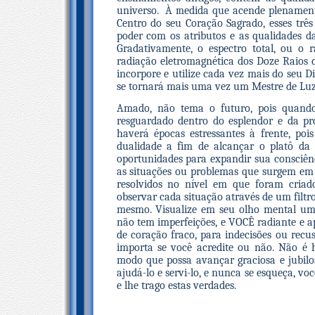
universo. À medida que acende plenamente
Centro do seu Coração Sagrado, esses três
poder com os atributos e as qualidades d
Gradativamente, o espectro total, ou o
radiação eletromagnética dos Doze Raios 
incorpore e utilize cada vez mais do seu D
se tornará mais uma vez um Mestre de Luz
Amado, não tema o futuro, pois quando
resguardado dentro do esplendor e da pr
haverá épocas estressantes à frente, po
dualidade a fim de alcançar o platô da 
oportunidades para expandir sua consciên
as situações ou problemas que surgem em
resolvidos no nível em que foram criado
observar cada situação através de um filtro
mesmo. Visualize em seu olho mental uma
não tem imperfeições, e VOCÊ radiante e ap
de coração fraco, para indecisões ou rec
importa se você acredite ou não. Não é 
modo que possa avançar graciosa e jubilo
ajudá-lo e servi-lo, e nunca se esqueça, 
e lhe trago estas verdades.