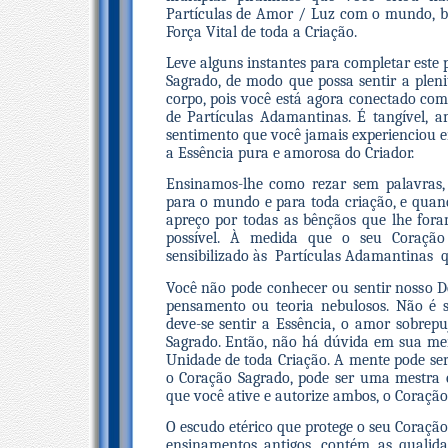
Partículas de Amor / Luz com o mundo, b
Força Vital de toda a Criação.
Leve alguns instantes para completar este 
Sagrado, de modo que possa sentir a pleni
corpo, pois você está agora conectado co
de Partículas Adamantinas. É tangível, 
sentimento que você jamais experienciou en
a Essência pura e amorosa do Criador.
Ensinamos-lhe como rezar sem palavras,
para o mundo e para toda criação, e quan
apreço por todas as bênçãos que lhe fora
possível. À medida que o seu Coraçã
sensibilizado às Partículas Adamantinas q
Você não pode conhecer ou sentir nosso 
pensamento ou teoria nebulosos. Não é s
deve-se sentir a Essência, o amor sobrep
Sagrado. Então, não há dúvida em sua me
Unidade de toda Criação. A mente pode s
o Coração Sagrado, pode ser uma mestra c
que você ative e autorize ambos, o Coraçã
O escudo etérico que protege o seu Coraç
ensinamentos antigos, contém as qualidad