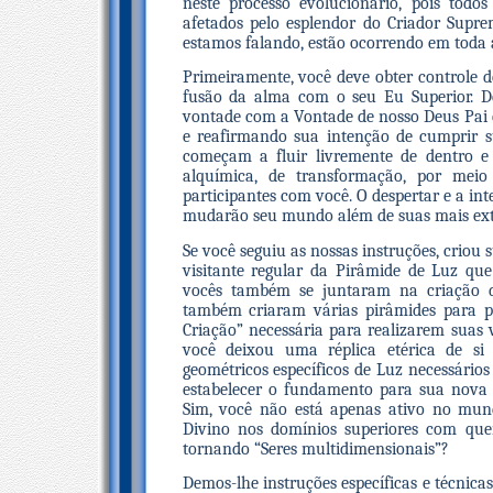
neste processo evolucionário, pois todo
afetados pelo esplendor do Criador Sup
estamos falando, estão ocorrendo em toda á
Primeiramente, você deve obter controle 
fusão da alma com o seu Eu Superior. 
vontade com a Vontade de nosso Deus Pai e
e reafirmando sua intenção de cumprir 
começam a fluir livremente de dentro 
alquímica, de transformação, por mei
participantes com você. O despertar e a i
mudarão seu mundo além de suas mais extr
Se você seguiu as nossas instruções, criou
visitante regular da Pirâmide de Luz qu
vocês também se juntaram na criação de
também criaram várias pirâmides para pr
Criação” necessária para realizarem suas 
você deixou uma réplica etérica de si
geométricos específicos de Luz necessário
estabelecer o fundamento para sua nova e
Sim, você não está apenas ativo no mun
Divino nos domínios superiores com que
tornando “Seres multidimensionais”?
Demos-lhe instruções específicas e técnica