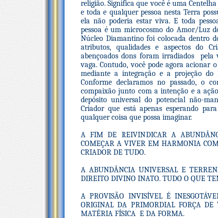
religião. Significa que você é uma Centelh
e toda e qualquer pessoa nesta Terra poss
ela não poderia estar viva. E toda pesso
pessoa é um microcosmo do Amor/Luz do 
Núcleo Diamantino foi colocada dentro d
atributos, qualidades e aspectos do Cr
abençoados dons foram irradiados pela
vaga. Contudo, você pode agora acionar o
mediante a integração e a projeção do
Conforme declaramos no passado, o co
compaixão junto com a intenção e a ação
depósito universal do potencial não-ma
Criador que está apenas esperando para
qualquer coisa que possa imaginar.
A FIM DE REIVINDICAR A ABUNDÂNC
COMEÇAR A VIVER EM HARMONIA COM 
CRIADOR DE TUDO.
A ABUNDÂNCIA UNIVERSAL E TERRENA
DIREITO DIVINO INATO. TUDO O QUE TE
A PROVISÃO INVISÍVEL É INESGOTÁV
ORIGINAL DA PRIMORDIAL FORÇA DE
MATÉRIA FÍSICA E DA FORMA.