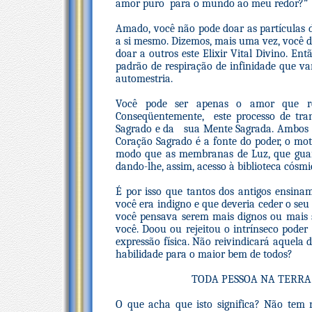
amor puro para o mundo ao meu redor?”
Amado, você não pode doar as partículas
a si mesmo. Dizemos, mais uma vez, você 
doar a outros este Elixir Vital Divino. E
padrão de respiração de infinidade que v
automestria.
Você pode ser apenas o amor que re
Conseqüentemente, este processo de tra
Sagrado e da sua Mente Sagrada. Ambos e
Coração Sagrado é a fonte do poder, o mo
modo que as membranas de Luz, que guard
dando-lhe, assim, acesso à biblioteca cós
É por isso que tantos dos antigos ensina
você era indigno e que deveria ceder o seu
você pensava serem mais dignos ou mais s
você. Doou ou rejeitou o intrínseco pode
expressão física. Não reivindicará aquela
habilidade para o maior bem de todos?
TODA PESSOA NA TERRA
O que acha que isto significa? Não tem n