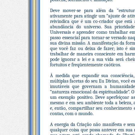
Deve mover-se para além da “estrutura
ativamente para atingir um “ajuste de ati
reivindica que é um co-criador que está 
abundância do universo. Sua prioridad
Universais e aprender como trabalhar e
passo essencial para tornar-se versado n
sua divina missão. A manifestação da for
que você faz ou deixa de fazer; isto é si
trabalhar de maneira consciente em harmo
pode ignorar a lei e a sua vida será chei
fortuitos e freqüentemente caóticos.
À medida que expandir sua consciência, 
múltiplas facetas do seu Eu Divino, você es
imutáveis que governam a humanidade 
“natureza emocional da espiritualidade”. O
um exemplo positivo. Deve aperfeiçoar as
mesmo e em seu ambiente toda a beleza, a
e, então, compartilhar seu conhecimento e
contas, com o mundo.
A energia da Criação não manifesta e se
qualquer coisa que possa antever em sua