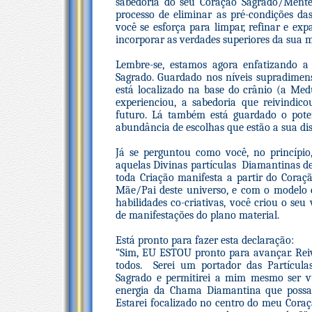
sabedoria do seu Coração Sagrado/Mente
processo de eliminar as pré-condições da
você se esforça para limpar, refinar e ex
incorporar as verdades superiores da sua 
Lembre-se, estamos agora enfatizando
Sagrado. Guardado nos níveis supradimens
está localizado na base do crânio (a Med
experienciou, a sabedoria que reivindi
futuro. Lá também está guardado o poten
abundância de escolhas que estão a sua dis
Já se perguntou como você, no princípio,
aquelas Divinas partículas Diamantinas d
toda Criação manifesta a partir do Cora
Mãe/Pai deste universo, e com o modelo 
habilidades co-criativas, você criou o se
de manifestações do plano material.
Está pronto para fazer esta declaração:
“Sim, EU ESTOU pronto para avançar. Reivi
todos. Serei um portador das Partícul
Sagrado e permitirei a mim mesmo ser vul
energia da Chama Diamantina que poss
Estarei focalizado no centro do meu Cora