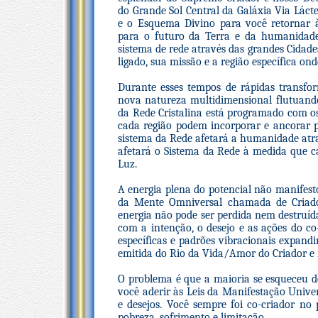
do Grande Sol Central da Galáxia Via Lácte
e o Esquema Divino para você retornar 
para o futuro da Terra e da humanidade
sistema de rede através das grandes Cidades
ligado, sua missão e a região específica ond
Durante esses tempos de rápidas transfor
nova natureza multidimensional flutuando
da Rede Cristalina está programado com o
cada região podem incorporar e ancorar p
sistema da Rede afetará a humanidade atra
afetará o Sistema da Rede à medida que c
Luz.
A energia plena do potencial não manifes
da Mente Omniversal chamada de Criador
energia não pode ser perdida nem destruída
com a intenção, o desejo e as ações do c
específicas e padrões vibracionais expandi
emitida do Rio da Vida/Amor do Criador e
O problema é que a maioria se esqueceu d
você aderir às Leis da Manifestação Univer
e desejos. Você sempre foi co-criador no p
pobreza, sofrimento e limitação.