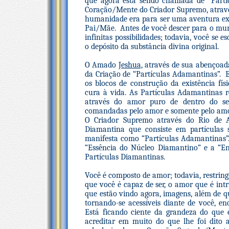
que agora está sendo chamada de “Partí
Coração/Mente do Criador Supremo, atravé
humanidade era para ser uma aventura ex
Pai/Mãe. Antes de você descer para o mun
infinitas possibilidades; todavia, você se 
o depósito da substância divina original.
O Amado
Jeshua,
através de sua abençoad
da Criação de “Partículas Adamantinas”. E
os blocos de construção da existência fís
cura à vida. As Partículas Adamantinas
através do amor puro de dentro do se
comandadas pelo amor e somente pelo amo
O Criador Supremo através do Rio de 
Diamantina que consiste em partículas 
manifesta como “Partículas Adamantinas”. 
“Essência do Núcleo Diamantino” e a “Ene
Partículas Diamantinas.
Você é composto de amor; todavia, restrin
que você é capaz de ser, o amor que é int
que estão vindo agora, imagens, além de 
tornando-se acessíveis diante de você, e
Está ficando ciente da grandeza do que
acreditar em muito do que lhe foi dito 