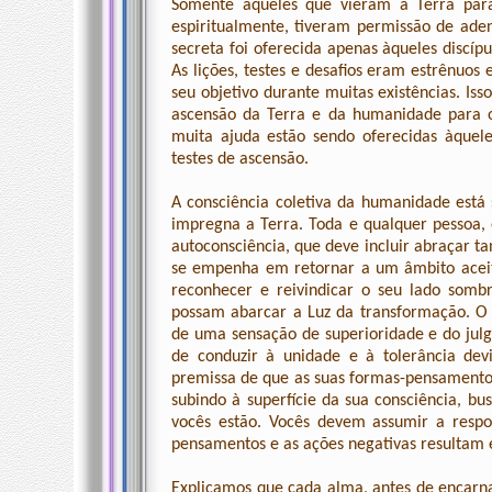
Somente aqueles que vieram à Terra para
espiritualmente, tiveram permissão de aden
secreta foi oferecida apenas àqueles discíp
As lições, testes e desafios eram estrênuos
seu objetivo durante muitas existências. I
ascensão da Terra e da humanidade para o
muita ajuda estão sendo oferecidas àquele
testes de ascensão.
A consciência coletiva da humanidade está
impregna a Terra. Toda e qualquer pessoa, 
autoconsciência, que deve incluir abraçar ta
se empenha em retornar a um âmbito aceit
reconhecer e reivindicar o seu lado somb
possam abarcar a Luz da transformação. O
de uma sensação de superioridade e do jul
de conduzir à unidade e à tolerância dev
premissa de que as suas formas-pensamento
subindo à superfície da sua consciência, 
vocês estão. Vocês devem assumir a resp
pensamentos e as ações negativas resultam e
Explicamos que cada alma, antes de encarna