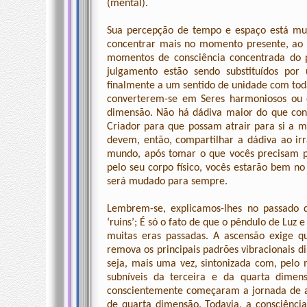
(mental).
Sua percepção de tempo e espaço está m
concentrar mais no momento presente, ao i
momentos de consciência concentrada do p
julgamento estão sendo substituídos por
finalmente a um sentido de unidade com tod
converterem-se em Seres harmoniosos ou e
dimensão. Não há dádiva maior do que con
Criador para que possam atrair para si a m
devem, então, compartilhar a dádiva ao i
mundo, após tomar o que vocês precisam p
pelo seu corpo físico, vocês estarão bem n
será mudado para sempre.
Lembrem-se, explicamos-lhes no passado 
‘ruins’; É só o fato de que o pêndulo de Luz
muitas eras passadas. A ascensão exige q
remova os principais padrões vibracionais d
seja, mais uma vez, sintonizada com, pelo m
subníveis da terceira e da quarta dimen
conscientemente começaram a jornada de as
de quarta dimensão. Todavia, a consciênc