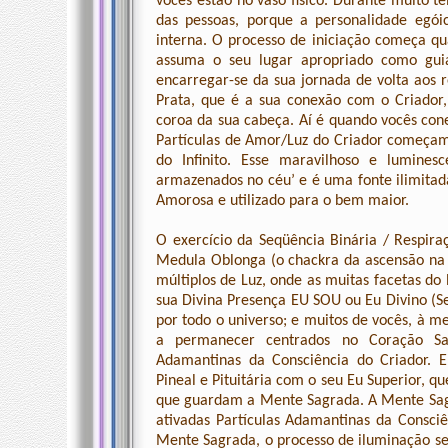
vocês estão no vaso físico. Durante muito 
das pessoas, porque a personalidade egó
interna. O processo de iniciação começa 
assuma o seu lugar apropriado como guia
encarregar-se da sua jornada de volta aos r
Prata, que é a sua conexão com o Criador,
coroa da sua cabeça. Aí é quando vocês con
Partículas de Amor/Luz do Criador começam a 
do Infinito. Esse maravilhoso e lumines
armazenados no céu’ e é uma fonte ilimitad
Amorosa e utilizado para o bem maior.
O exercício da Seqüência Binária / Respiraç
Medula Oblonga (o chackra da ascensão na b
múltiplos de Luz, onde as muitas facetas do 
sua Divina Presença EU SOU ou Eu Divino (Se
por todo o universo; e muitos de vocês, à
a permanecer centrados no Coração Sag
Adamantinas da Consciência do Criador. E
Pineal e Pituitária com o seu Eu Superior, 
que guardam a Mente Sagrada. A Mente Sag
ativadas Partículas Adamantinas da Consci
Mente Sagrada, o processo de iluminação se 