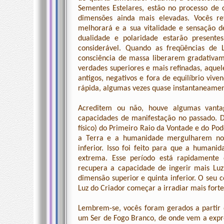
Sementes Estelares, estão no processo de
dimensões ainda mais elevadas. Vocês re
melhorará e a sua vitalidade e sensação d
dualidade e polaridade estarão presente
considerável. Quando as freqüências de
consciência de massa liberarem gradativam
verdades superiores e mais refinadas, aqu
antigos, negativos e fora de equilíbrio viv
rápida, algumas vezes quase instantaneamen
Acreditem ou não, houve algumas vanta
capacidades de manifestação no passado. D
físico) do Primeiro Raio da Vontade e do Pod
a Terra e a humanidade mergulharem no 
inferior. Isso foi feito para que a humani
extrema. Esse período está rapidamente
recupera a capacidade de ingerir mais Lu
dimensão superior e quinta inferior. O seu 
Luz do Criador começar a irradiar mais forte
Lembrem-se, vocês foram gerados a partir
um Ser de Fogo Branco, de onde vem a expr