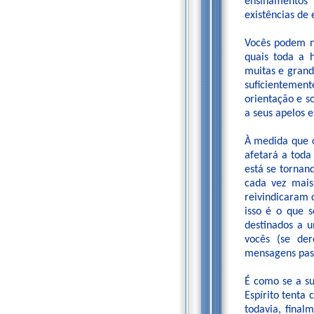
ensinamentos
existências de
Vocês podem n
quais toda a 
muitas e grand
suficientemen
orientação e s
a seus apelos e
À medida que o
afetará a tod
está se tornan
cada vez mais
reivindicaram 
isso é o que 
destinados a u
vocês (se de
mensagens pas
É como se a su
Espírito tenta 
todavia, fina