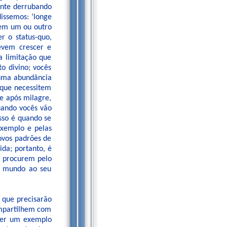
ente derrubando
issemos: ‘longe
, em um ou outro
 o status-quo,
evem crescer e
a limitação que
to divino; vocês
 uma abundância
 que necessitem
e após milagre,
uando vocês vão
Isso é quando se
exemplo e pelas
novos padrões de
ida; portanto, é
e procurem pelo
o mundo ao seu
 que precisarão
ompartilhem com
 ser um exemplo