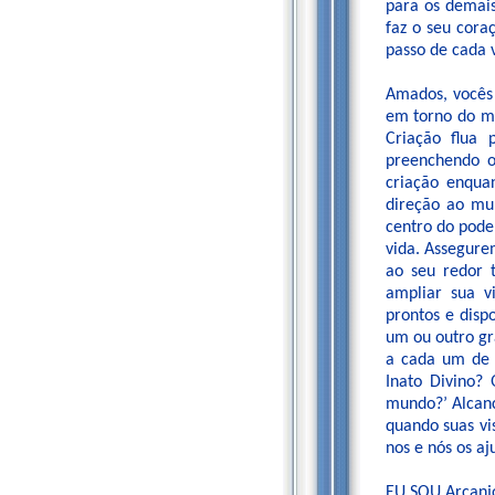
para os demais
faz o seu cora
passo de cada 
Amados, vocês
em torno do mu
Criação flua 
preenchendo o
criação enqua
direção ao mu
centro do pode
vida. Assegure
ao seu redor 
ampliar sua v
prontos e disp
um ou outro gr
a cada um de v
Inato Divino?
mundo?’ Alcanc
quando suas vi
nos e nós os a
EU SOU Arcanj