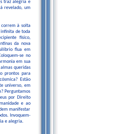
 traz alegria e
rá revelado, um
correm à solta
nfinita de toda
piente físico,
ntinas da nova
líbrio flua em
Coloquem-se no
 harmonia em sua
 almas queridas
o prontos para
cósmica? Estão
te universo, em
am? Perguntamos
eus por Direito
umanidade e ao
odem manifestar
odos. Invoquem-
a e alegria.