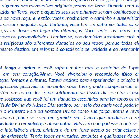
oderia ser chamado de um dos pais originais da Terra, porque carre
e algumas das raças-raízes originais postas na Terra. Quando uma n
uzida na Terra, você e aqueles seus semelhantes seriam codificados 
cas da nova raça, e, então, vocês mostrariam o caminho e supervisi
rnassem naquela raça. Portanto, você tem empatia por todas as raç
nças em todas em lugar das diferenças. Você sente suas almas e
ernas ou personalidades. Lembre-se, nos domínios superiores você n
as religiosas são diferentes daqueles ao seu redor, porque todas e
esmo destino: um retorno à consciência de unidade e ao reencont
oi longa e árdua e você sofreu muito; mas a centelha do Espíri
e em seu coração/Alma. Você vivenciou o receptáculo físico
ças, formas e culturas. Estava ansioso para experienciar a criação 
pressões possíveis e, portanto, você tem grande compreensão e
stão presos na dor e no sofrimento da ilusão da terceira e qua
e soubesse que você foi um daqueles escolhidos para ter todos os tr
Célula Divina do Núcleo Diamantino, por meio dos quais você poderia
m o Primeiro Raio da Vontade Divina como sua força motriz e rev
 poderia fundir-se com um grande Ser Divino que irradiasse o S
bedoria e compaixão; e ainda outras vidas em que pudesse reunir-se
a inteligência ativa, criativa e de um forte desejo de criar coisas
da existência. Tendo todas as virtudes, atributos e qualidades da co