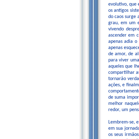
evolutivo, que
os antigos sis
do caos surge 
grau, em um e
vivendo despr
ascender em c
apenas adia o 
apenas esquec
de amor, de al
para viver uma
aqueles que lh
compartilhar a
tornarão verda
ações, e final
comportamento 
de suma impor
melhor naquel
redor, um pens
Lembrem-se, e
em sua jornada
os seus irmão