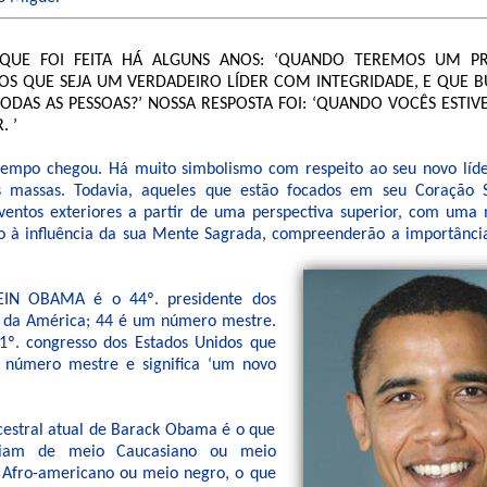
QUE FOI FEITA HÁ ALGUNS ANOS: ‘QUANDO TEREMOS UM PR
OS QUE SEJA UM VERDADEIRO LÍDER COM INTEGRIDADE, E QUE 
ODAS AS PESSOAS?’ NOSSA RESPOSTA FOI: ‘QUANDO VOCÊS ESTI
. ’
tempo chegou. Há muito simbolismo com respeito ao seu novo líd
s massas. Todavia, aqueles que estão focados em seu Coração 
ventos exteriores a partir de uma perspectiva superior, com uma
do à influência da sua Mente Sagrada, compreenderão a importânc
IN OBAMA é o 44º. presidente dos
s da América; 44 é um número mestre.
1º. congresso dos Estados Unidos que
número mestre e significa ‘um novo
estral atual de Barack Obama é o que
riam de meio Caucasiano ou meio
 Afro-americano ou meio negro, o que