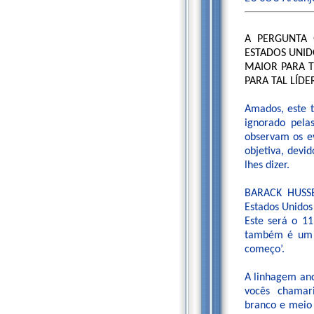
A PERGUNTA 
ESTADOS UNID
MAIOR PARA T
PARA TAL LÍDER
Amados, este 
ignorado pela
observam os e
objetiva, devi
lhes dizer.
BARACK HUSSE
Estados Unido
Este será o 11
também é um 
começo’.
A linhagem anc
vocês chama
branco e meio