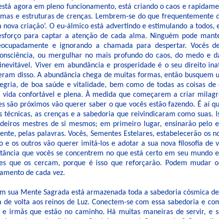
 está agora em pleno funcionamento, está criando o caos e rapidam
temas e estruturas de crenças. Lembrem-se do que frequentemente d
a nova criação’. O eu-álmico está advertindo e estimulando a todos
sforço para captar a atenção de cada alma. Ninguém pode manter
eocupadamente e ignorando a chamada para despertar. Vocês d
onsciência, ou mergulhar no mais profundo do caos, do medo e d
inevitável. Viver em abundância e prosperidade é o seu direito ina
eram disso. A abundância chega de muitas formas, então busquem
egria, de boa saúde e vitalidade, bem como de todas as coisas de
 vida confortável e plena. À medida que começarem a criar milagr
es são próximos vão querer saber o que vocês estão fazendo. É aí q
s técnicas, as crenças e a sabedoria que reivindicaram como suas. 
deiros mestres de si mesmos; em primeiro lugar, ensinarão pelo 
mente, pelas palavras. Vocês, Sementes Estelares, estabelecerão os 
e os outros vão querer imitá-los e adotar a sua nova filosofia de v
tância que vocês se concentrem no que está certo em seu mundo 
es que os cercam, porque é isso que reforçarão. Podem mudar 
amento de cada vez.
m sua Mente Sagrada está armazenada toda a sabedoria cósmica de
 de volta aos reinos de Luz. Conectem-se com essa sabedoria e c
s e irmãs que estão no caminho. Há muitas maneiras de servir, e