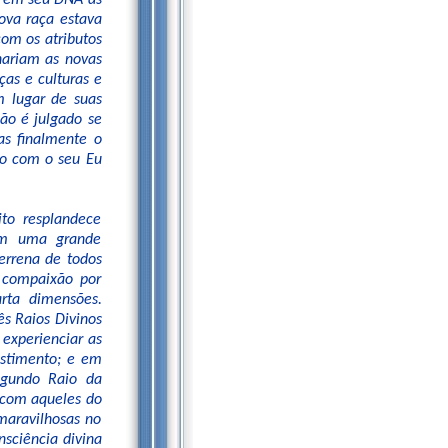
ga em seu DNA as
ova raça estava
com os atributos
onariam as novas
as e culturas e
m lugar de suas
ão é julgado se
las finalmente o
ro com o seu Eu
to resplandece
 em uma grande
terrena de todos
 compaixão por
rta dimensões.
ês Raios Divinos
 experienciar as
estimento; e em
egundo Raio da
 com aqueles do
 maravilhosas no
nsciência divina