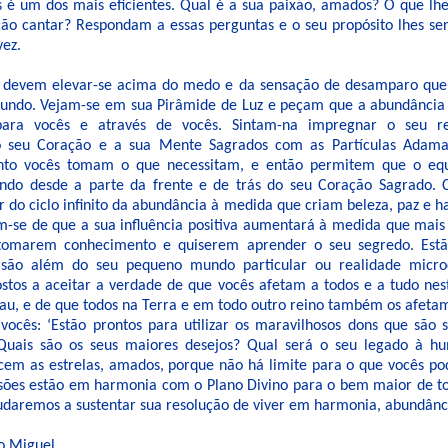
 é um dos mais eficientes. Qual é a sua paixão, amados? O que lhes
ção cantar? Respondam a essas perguntas e o seu propósito lhes se
vez.
 devem elevar-se acima do medo e da sensação de desamparo que 
ndo. Vejam-se em sua Pirâmide de Luz e peçam que a abundância i
para vocês e através de vocês. Sintam-na impregnar o seu reci
 seu Coração e a sua Mente Sagrados com as Partículas Adama
nto vocês tomam o que necessitam, e então permitem que o equi
ndo desde a parte da frente e de trás do seu Coração Sagrado. 
r do ciclo infinito da abundância à medida que criam beleza, paz e
m-se de que a sua influência positiva aumentará à medida que mais
tomarem conhecimento e quiserem aprender o seu segredo. Estã
isão além do seu pequeno mundo particular ou realidade micro
ostos a aceitar a verdade de que vocês afetam a todos e a tudo nes
au, e de que todos na Terra e em todo outro reino também os afet
ocês: ‘Estão prontos para utilizar os maravilhosos dons que são s
 Quais são os seus maiores desejos? Qual será o seu legado à h
em as estrelas, amados, porque não há limite para o que vocês p
sões estão em harmonia com o Plano Divino para o bem maior de t
judaremos a sustentar sua resolução de viver em harmonia, abundânci
o Miguel