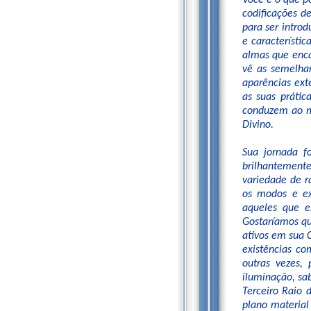
Você é o que p
codificações d
para ser introd
e característi
almas que enca
vê as semelha
aparências ext
as suas prátic
conduzem ao m
Divino.
Sua jornada f
brilhantement
variedade de ra
os modos e ex
aqueles que e
Gostaríamos qu
ativos em sua 
existências co
outras vezes,
iluminação, sa
Terceiro Raio d
plano material 