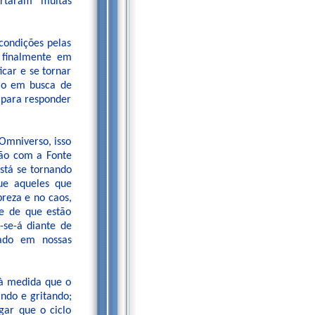
rtaram muitas
condições pelas
 finalmente em
icar e se tornar
imo em busca de
o para responder
Omniverso, isso
xão com a Fonte
está se tornando
ue aqueles que
reza e no caos,
de de que estão
-se-á diante de
ado em nossas
 à medida que o
ando e gritando;
gar que o ciclo