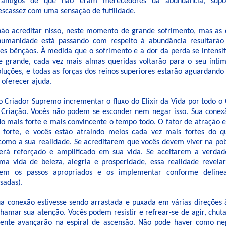
 antigos de que não eram merecedores da abundância, supo
 escassez com uma sensação de futilidade.
ão acreditar nisso, neste momento de grande sofrimento, mas as 
humanidade está passando com respeito à abundância resultarão
es bênçãos. À medida que o sofrimento e a dor da perda se intensif
te grande, cada vez mais almas queridas voltarão para o seu ínt
oluções, e todas as forças dos reinos superiores estarão aguardand
 oferecer ajuda.
 Criador Supremo incrementar o fluxo do Elixir da Vida por todo o 
a Criação. Vocês não podem se esconder nem negar isso. Sua cone
do mais forte e mais convincente o tempo todo. O fator de atração 
 forte, e vocês estão atraindo meios cada vez mais fortes do q
como a sua realidade. Se acreditarem que vocês devem viver na pob
será reforçado e amplificado em sua vida. Se aceitarem a verda
ma vida de beleza, alegria e prosperidade, essa realidade revelar
rem os passos apropriados e os implementar conforme deline
sadas).
a conexão estivesse sendo arrastada e puxada em várias direções
chamar sua atenção. Vocês podem resistir e refrear-se de agir, chut
lmente avançarão na espiral de ascensão. Não pode haver como ne