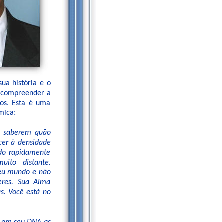
sua história e o
m compreender a
dos. Esta é uma
mica:
z saberem quão
cer à densidade
ndo rapidamente
ito distante.
seu mundo e não
eres. Sua Alma
as. Você está no