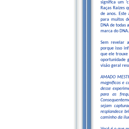
significa um ‘
Raças Raízes q
de anos. Este
para muitos d
DNA de todas a
marca do DNA.
Sem revelar a
porque isso in
que ele trouxe
oportunidade 
visão geral res
AMADO MESTRE,
magníficos e c
desse experime
para as freq
Consequenteme
sejam captura
resplandece br
caminho da ilu