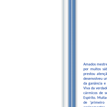
Amados mestres
por muitos sá
prestou atenç
desenvolveu um
da ganância e 
Viva da verdad
cármicos de s
Espírito. Muit
de ‘primeiro 