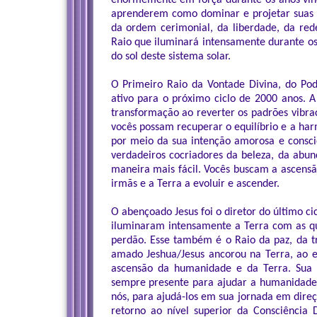
enormemente em força durante os anos vin
aprenderem como dominar e projetar suas 
da ordem cerimonial, da liberdade, da rede
Raio que iluminará intensamente durante os
do sol deste sistema solar.
O Primeiro Raio da Vontade Divina, do Pod
ativo para o próximo ciclo de 2000 anos. 
transformação ao reverter os padrões vibrac
vocês possam recuperar o equilíbrio e a har
por meio da sua intenção amorosa e conscie
verdadeiros cocriadores da beleza, da abund
maneira mais fácil. Vocês buscam a ascens
irmãs e a Terra a evoluir e ascender.
O abençoado Jesus foi o diretor do último ci
iluminaram intensamente a Terra com as qua
perdão. Esse também é o Raio da paz, da t
amado Jeshua/Jesus ancorou na Terra, ao e
ascensão da humanidade e da Terra. Sua 
sempre presente para ajudar a humanidade
nós, para ajudá-los em sua jornada em direç
retorno ao nível superior da Consciência 