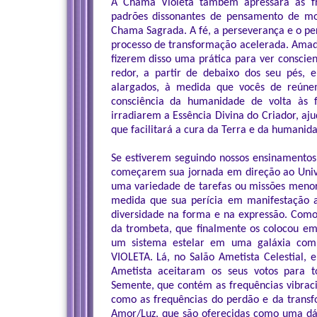
A Chama Violeta também apressará as fr
padrões dissonantes de pensamento de mod
Chama Sagrada. A fé, a perseverança e o pe
processo de transformação acelerada. Ama
fizerem disso uma prática para ver consci
redor, a partir de debaixo dos seu pés, 
alargados, à medida que vocês de reúne
consciência da humanidade de volta às 
irradiarem a Essência Divina do Criador, aj
que facilitará a cura da Terra e da humanid
Se estiverem seguindo nossos ensinamentos
começarem sua jornada em direção ao Unive
uma variedade de tarefas ou missões meno
medida que sua perícia em manifestação 
diversidade na forma e na expressão. Como
da trombeta, que finalmente os colocou em
um sistema estelar em uma galáxia comp
VIOLETA. Lá, no Salão Ametista Celestial, 
Ametista aceitaram os seus votos par
Semente, que contém as frequências vibra
como as frequências do perdão e da trans
Amor/Luz, que são oferecidas como uma dád