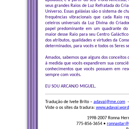
apoiados, e a partir do seu Trono Ametista,
seus grandes Raios de Luz Refratada do Cria
Universo. Essas galáxias são o sistema de 
frequências vibracionais que cada Raio r
celeiros universais da Luz Divina do Cria
papel predominante em um quadrante do 
maior desse Raio para seu Centro Galáctico
dos atributos, qualidades e virtudes da Consc
determinados, para vocês e todos os Seres s
Amados, sabemos que alguns dos conceitos q
à medida que vocês expandirem sua consciê
conhecimentos que vocês possuem em rese
sempre com vocês.
EU SOU ARCANJO MIGUEL.
Tradução de Ivete Brito –
adavai@me.com
-
Viste o os sites da tradura:
www.adavai.word
1998-2007 Ronna Herm
775-856-3654 •
ronnastar@e