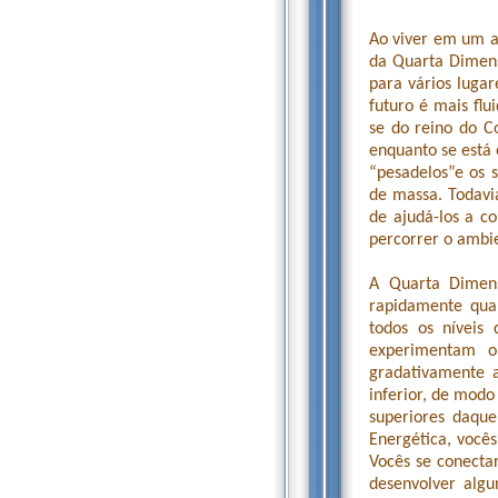
Ao viver em um am
da Quarta Dimens
para vários luga
futuro é mais fl
se do reino do C
enquanto se está 
“pesadelos”e os 
de massa. Todavi
de ajudá-los a c
percorrer o ambie
A Quarta Dimen
rapidamente qua
todos os níveis
experimentam o
gradativamente 
inferior, de modo
superiores daque
Energética, você
Vocês se conectar
desenvolver algu