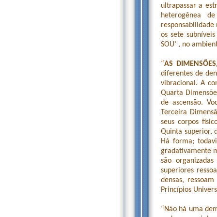
ultrapassar a es
heterogênea de
responsabilidade 
os sete subnívei
SOU’ , no ambien
“
AS DIMENSÕES,
diferentes de de
vibracional. A c
Quarta Dimensõe
de ascensão. Vo
Terceira Dimensã
seus corpos físi
Quinta superior, 
Há forma; todav
gradativamente ma
são organizadas
superiores resso
densas, ressoam 
Princípios Univer
“Não há uma dema