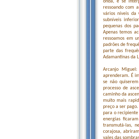
onda, e se inte
ressoando com as
vários níveis d
subníveis infer
pequenas dos pad
Apenas temos ace
ressoamos em um
padrões de frequê
parte das frequê
Adamantinas da L
Arcanjo Miguel
aprenderam. É im
se não quiserem
processo de asce
caminho da ascen
muito mais rapi
preço a ser pago.
para o recipiente
energias ficara
transmutá-las, n
corajosa, abrira
vales das sombras