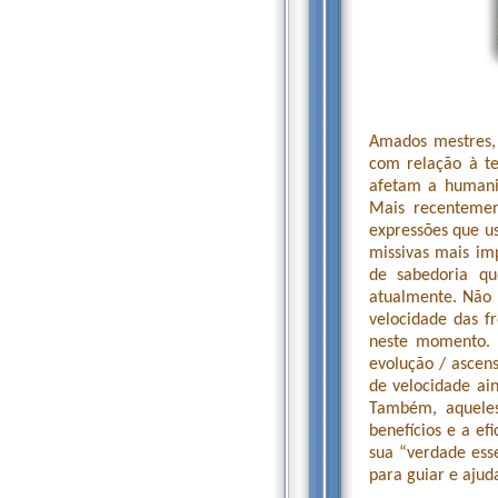
Amados mestres, 
com relação à te
afetam a humani
Mais recentemen
expressões que u
missivas mais im
de sabedoria qu
atualmente. Não 
velocidade das f
neste momento. V
evolução / ascen
de velocidade ai
Também, aqueles
benefícios e a e
sua “verdade ess
para guiar e ajud