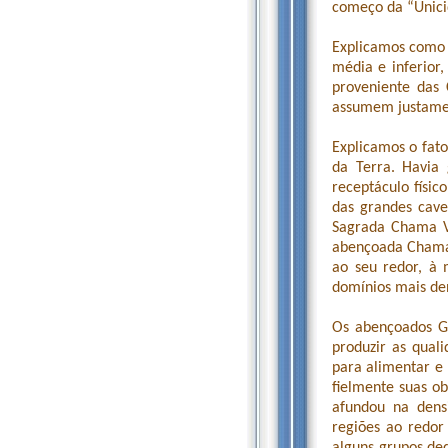
começo da “Unici
Explicamos como 
média e inferior
proveniente das
assumem justamen
Explicamos o fato
da Terra. Havia 
receptáculo físi
das grandes cave
Sagrada Chama Vi
abençoada Chama 
ao seu redor, à 
domínios mais den
Os abençoados G
produzir as quali
para alimentar e
fielmente suas o
afundou na dens
regiões ao redo