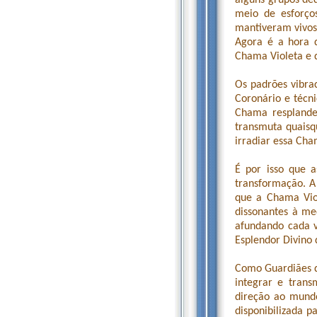
alguns grupos de
meio de esforço
mantiveram vivos 
Agora é a hora d
Chama Violeta e 
Os padrões vibrac
Coronário e técni
Chama resplande
transmuta quaisqu
irradiar essa Ch
É por isso que a
transformação. A 
que a Chama Viol
dissonantes à me
afundando cada 
Esplendor Divino
Como Guardiães d
integrar e trans
direção ao mundo
disponibilizada p