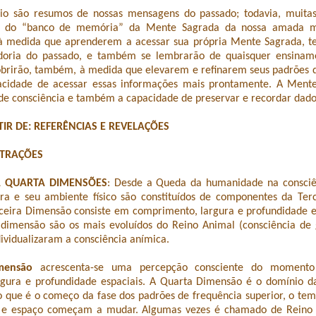
rio são resumos de nossas mensagens do passado; todavia, muita
as do “banco de memória” da Mente Sagrada da nossa amada m
à medida que aprenderem a acessar sua própria Mente Sagrada, t
edoria do passado, e também se lembrarão de quaisquer ensiname
obrirão, também, à medida que elevarem e refinarem seus padrões d
cidade de acessar essas informações mais prontamente. A Ment
de consciência e também a capacidade de preservar e recordar dado
IR DE: REFERÊNCIAS E REVELAÇÕES
STRAÇÕES
 A QUARTA DIMENSÕES
: Desde a Queda da humanidade na consciê
rra e seu ambiente físico são constituídos de componentes da Ter
ceira Dimensão consiste em comprimento, largura e profundidade es
 dimensão são os mais evoluídos do Reino Animal (consciência de 
ividualizaram a consciência anímica.
mensão
acrescenta-se uma percepção consciente do moment
gura e profundidade espaciais. A Quarta Dimensão é o domínio d
to que é o começo da fase dos padrões de frequência superior, o tem
o e espaço começam a mudar. Algumas vezes é chamado de Reino 