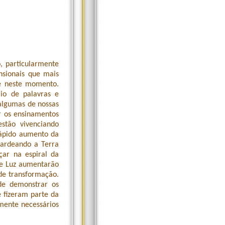
, particularmente
nsionais que mais
e neste momento.
io de palavras e
 algumas de nossas
r os ensinamentos
stão vivenciando
rápido aumento da
bardeando a Terra
çar na espiral da
de Luz aumentarão
de transformação.
de demonstrar os
e fizeram parte da
mente necessários