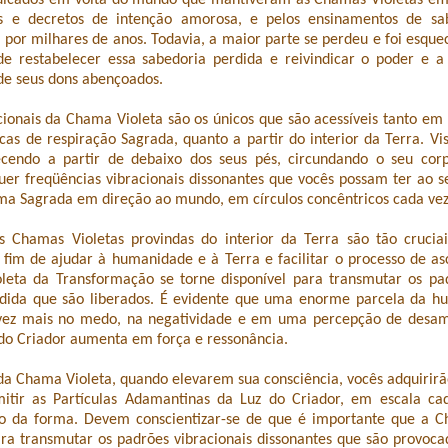
dicados em volta do mundo que mantiveram as Chamas Violetas em 
s e decretos de intenção amorosa, e pelos ensinamentos de sab
por milhares de anos. Todavia, a maior parte se perdeu e foi esque
e restabelecer essa sabedoria perdida e reivindicar o poder e a
de seus dons abençoados.
ionais da Chama Violeta são os únicos que são acessíveis tanto em
cas de respiração Sagrada, quanto a partir do interior da Terra. Vi
cendo a partir de debaixo dos seus pés, circundando o seu cor
er freqüências vibracionais dissonantes que vocês possam ter ao s
ama Sagrada em direção ao mundo, em círculos concêntricos cada ve
s Chamas Violetas provindas do interior da Terra são tão crucia
fim de ajudar à humanidade e à Terra e facilitar o processo de as
eta da Transformação se torne disponível para transmutar os pad
dida que são liberados. É evidente que uma enorme parcela da h
vez mais no medo, na negatividade e em uma percepção de desam
 do Criador aumenta em força e ressonância.
a Chama Violeta, quando elevarem sua consciência, vocês adquirirã
mitir as Partículas Adamantinas da Luz do Criador, em escala c
 da forma. Devem conscientizar-se de que é importante que a C
ara transmutar os padrões vibracionais dissonantes que são provoca