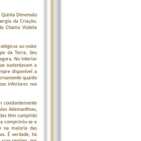
a Quinta Dimensão
nergia da Criação,
da Chama Violeta
ratégicos ao redor
rpo da Terra. Seu
agora. No interior
que sustentavam a
mpre disponível a
nternamente quanto
os inferiores nos
m constantemente
culas Adamantinas,
adas têm cumprido
rra comprimiu-se e
e na maioria das
s. É verdade, há