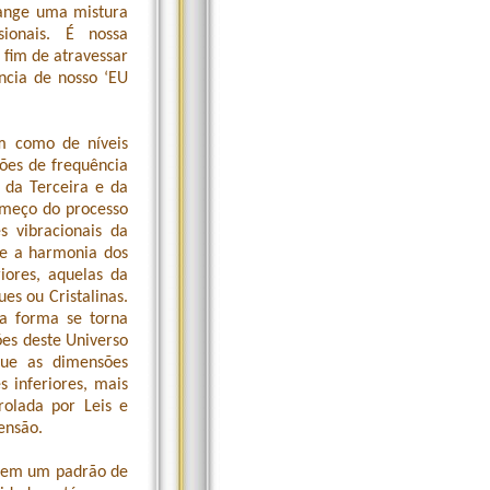
range uma mistura
ionais. É nossa
 fim de atravessar
ncia de nosso ‘EU
m como de níveis
ões de frequência
 da Terceira e da
meço do processo
 vibracionais da
 e a harmonia dos
iores, aquelas da
es ou Cristalinas.
a forma se torna
ões deste Universo
que as dimensões
s inferiores, mais
rolada por Leis e
ensão.
m em um padrão de