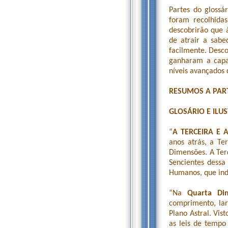
Partes do glossá
foram recolhid
descobrirão que 
de atrair a sab
facilmente. Desc
ganharam a capa
níveis avançados 
RESUMOS A PART
GLOSÁRIO E ILU
“
A TERCEIRA E
anos atrás, a Te
Dimensões. A Ter
Sencientes dessa
Humanos, que ind
“Na
Quarta Di
comprimento, lar
Plano Astral. Vis
as leis de temp