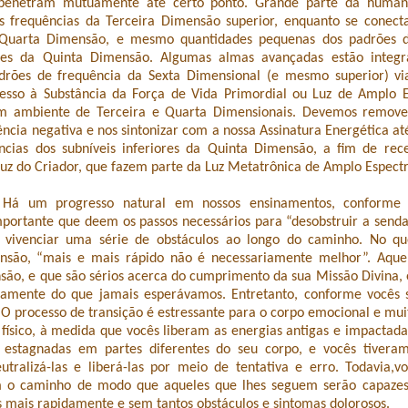
rpenetram mutuamente até certo ponto. Grande parte da human
 frequências da Terceira Dimensão superior, enquanto se conec
a Quarta Dimensão, e mesmo quantidades pequenas dos padrões d
iores da Quinta Dimensão. Algumas almas avançadas estão integr
rões de frequência da Sexta Dimensional (e mesmo superior) vi
sso à Substância da Força de Vida Primordial ou Luz de Amplo 
 ambiente de Terceira e Quarta Dimensionais. Devemos remove
ncia negativa e nos sintonizar com a nossa Assinatura Energética 
ncias dos subníveis inferiores da Quinta Dimensão, a fim de rece
uz do Criador, que fazem parte da Luz Metatrônica de Amplo Espectr
: Há um progresso natural em nossos ensinamentos, conforme
portante que deem os passos necessários para “desobstruir a senda
 vivenciar uma série de obstáculos ao longo do caminho. No que
nsão, “mais e mais rápido não é necessariamente melhor”. Aque
são, e que são sérios acerca do cumprimento da sua Missão Divina,
damente do que jamais esperávamos. Entretanto, conforme vocês
 O processo de transição é estressante para o corpo emocional e mui
 físico, à medida que vocês liberam as energias antigas e impactad
m estagnadas em partes diferentes do seu corpo, e vocês tivera
eutralizá-las e liberá-las por meio de tentativa e erro. Todavia,
m o caminho de modo que aqueles que lhes seguem serão capazes
 mais rapidamente e sem tantos obstáculos e sintomas dolorosos.