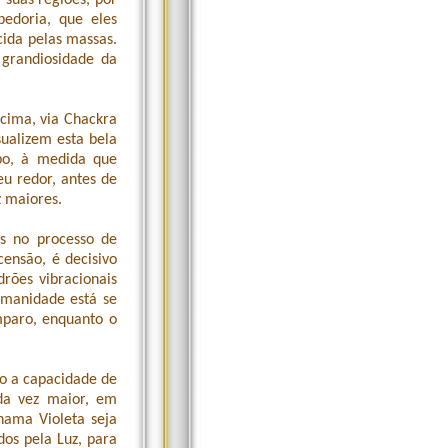
suas regiões, por
edoria, que eles
cida pelas massas.
 grandiosidade da
 cima, via Chackra
sualizem esta bela
po, à medida que
eu redor, antes de
z maiores.
is no processo de
censão, é decisivo
rões vibracionais
umanidade está se
paro, enquanto o
o a capacidade de
ada vez maior, em
hama Violeta seja
dos pela Luz, para