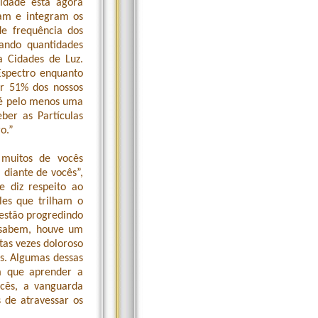
idade está agora
tam e integram os
e frequência dos
ando quantidades
a Cidades de Luz.
Espectro enquanto
r 51% dos nossos
até pelo menos uma
ber as Partículas
o.”
 muitos de vocês
 diante de vocês”,
 diz respeito ao
les que trilham o
 estão progredindo
 sabem, houve um
tas vezes doloroso
as. Algumas dessas
m que aprender a
vocês, a vanguarda
 de atravessar os