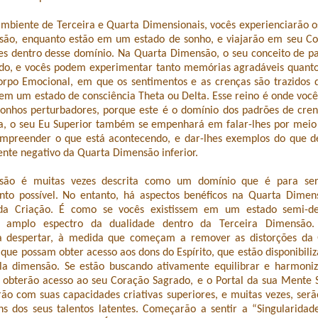
biente de Terceira e Quarta Dimensionais, vocês experienciarão os
ão, enquanto estão em um estado de sonho, e viajarão em seu Cor
res dentro desse domínio. Na Quarta Dimensão, o seu conceito de p
uido, e vocês podem experimentar tanto memórias agradáveis quanto
orpo Emocional, em que os sentimentos e as crenças são trazidos d
em um estado de consciência Theta ou Delta. Esse reino é onde voc
sonhos perturbadores, porque este é o domínio dos padrões de cren
a, o seu Eu Superior também se empenhará em falar-lhes por meio 
ompreender o que está acontecendo, e dar-lhes exemplos do que de
nte negativo da Quarta Dimensão inferior.
são é muitas vezes descrita como um domínio que é para ser
nto possível. No entanto, há aspectos benéficos na Quarta Dime
 da Criação. É como se vocês existissem em um estado semi-de
 amplo espectro da dualidade dentro da Terceira Dimensão
a despertar, à medida que começam a remover as distorções da
 que possam obter acesso aos dons do Espírito, que estão disponibiliz
la dimensão. Se estão buscando ativamente equilibrar e harmoniz
s obterão acesso ao seu Coração Sagrado, e o Portal da sua Mente 
ão com suas capacidades criativas superiores, e muitas vezes, ser
ns dos seus talentos latentes. Começarão a sentir a “Singularidad