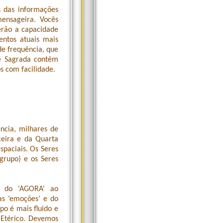
s das informações
ensageira. Vocês
erão a capacidade
ntos atuais mais
e frequência, que
e Sagrada contém
s com facilidade.
ncia, milhares de
ceira e da Quarta
paciais. Os Seres
grupo) e os Seres
o do ‘AGORA’ ao
as ‘emoções’ e do
po é mais fluido e
Etérico. Devemos