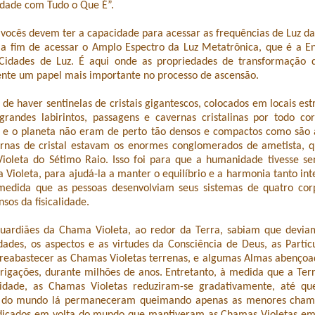
dade com Tudo o Que É”.
vocês devem ter a capacidade para acessar as frequências de Luz d
, a fim de acessar o Amplo Espectro da Luz Metatrônica, que é a E
 Cidades de Luz. É aqui onde as propriedades de transformação 
te um papel mais importante no processo de ascensão.
 de haver sentinelas de cristais gigantescos, colocados em locais est
grandes labirintos, passagens e cavernas cristalinas por todo co
co e o planeta não eram de perto tão densos e compactos como são 
rnas de cristal estavam os enormes conglomerados de ametista, 
oleta do Sétimo Raio. Isso foi para que a humanidade tivesse se
Violeta, para ajudá-la a manter o equilíbrio e a harmonia tanto i
medida que as pessoas desenvolviam seus sistemas de quatro corp
sos da fisicalidade.
uardiães da Chama Violeta, ao redor da Terra, sabiam que devia
dades, os aspectos e as virtudes da Consciência de Deus, as Partí
 reabastecer as Chamas Violetas terrenas, e algumas Almas abenço
brigações, durante milhões de anos. Entretanto, à medida que a Te
idade, as Chamas Violetas reduziram-se gradativamente, até qu
r do mundo lá permaneceram queimando apenas as menores chama