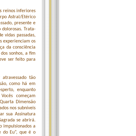
 reinos inferiores
po Astral/Etérico
assado, presente e
 dolorosas. Trata-
e vidas passadas,
ês experienciam os
ça da consciência
dos sonhos, a fim
ve ser feito para
 atravessado tão
nsão, como há em
sperto, enquanto
. Vocês começam
 Quarta Dimensão
ados nos subníveis
ar sua Assinatura
Sagrada se abrirá.
ão impulsionados a
e do Eu”, que é o