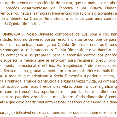
trutura de crença da consciência de massa, que na maior parte ab
 vibrações desarmoniosas da Terceira e da Quarta Dimens
remover ou neutralizar nossas frequências vibracionais dissonantes a
s do ambiente da Quarta Dimensional e conectar com uma consciê
te da Quinta Dimensional.”
 UNIVERSAIS
: Nosso Universo compõe-se de Luz, som e cor, be
nsidade. Tudo no Universo possui ressonância ou se compõe de padr
onsciência da unidade começa na Quinta Dimensão, onde as ilusões
s começam a se desvanecer. A Quinta Dimensão é o verdadeiro co
cês começam a se preparar para a ascensão dentro dos padrões
o superior, à medida que se esforçam para recuperar o equilíbrio
co, mental, emocional e etérico. As frequências / dimensões super
da Sexta e acima, gradativamente tornam-se mais etéreas, mais tênu
ia, à medida que adentram a Sexta Dimensão superior e acima, 
is refinada, amiúde translúcida e algumas vezes fluida. As dimens
 de acordo com suas frequências vibracionais, o que significa 
am com as frequências superiores, mais purificadas, e as dimensõe
com os padrões vibracionais mais lentos. Cada dimensão é cont
sais a que deve aderir enquanto ressoar nas frequências daquela dim
rcação inflexível entre as dimensões, porque elas fluem e reflue