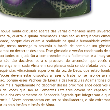
houve muita discussão acerca das várias dimensões neste universo
rceira, quarta e quinta dimensões. Essas são as frequências dime
dade, porque elas criam a realidade na qual a humanidade exist
te, nossa mensageira assumiu a tarefa de compilar um glossár
samos no decorrer dos anos. Esse glossário e versão condensada de
portantes os ajudarão a compreender mais facilmente, e a integra
e são tão decisivos para o processo de ascensão, que vocês e
se enganem, cada Alma em seu planeta está sendo afetada pelo 
requências vibracionais superiores da Luz de Deus, que estão bom
ocês devem estar dispostos a fazer o trabalho, se hão de avan
são, porque esses Padrões de Energia das Partículas Adamantinas 
nda mais rapidamente no decorrer desses próximos anos decisivos 
 de vocês que são as Sementes Estelares devem ser capazes 
ficácia dos ensinamentos da Sabedoria Sagrada que integraram e qu
encial”. Vocês concordaram em ser os sinalizadores, e são extrema
ar os seus irmãos e irmãs de Alma.