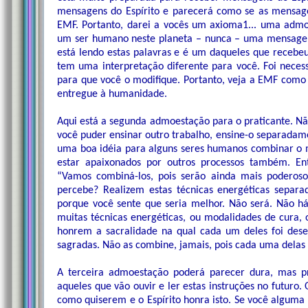
mensagens do Espírito e parecerá como se as mensage
EMF. Portanto, darei a vocês um axioma1... uma admo
um ser humano neste planeta – nunca – uma mensagem 
está lendo estas palavras e é um daqueles que rece
tem uma interpretação diferente para você. Foi neces
para que você o modifique. Portanto, veja a EMF como 
entregue à humanidade.
Aqui está a segunda admoestação para o praticante. N
você puder ensinar outro trabalho, ensine-o separada
uma boa idéia para alguns seres humanos combinar o 
estar apaixonados por outros processos também. En
“Vamos combiná-los, pois serão ainda mais poderosos
percebe? Realizem estas técnicas energéticas separ
porque você sente que seria melhor. Não será. Não 
muitas técnicas energéticas, ou modalidades de cura, 
honrem a sacralidade na qual cada um deles foi des
sagradas. Não as combine, jamais, pois cada uma delas
A terceira admoestação poderá parecer dura, mas pr
aqueles que vão ouvir e ler estas instruções no futuro
como quiserem e o Espírito honra isto. Se você alguma 