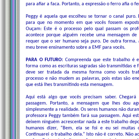
para afiar a faca. Portanto, a expressão o ferro afia o 
Peggy é aquela que escolheu se tornar o canal puro. 
para que no momento em que vocês fossem expostos 
Ouçam: Este é o processo pelo qual passam os prof
acontece porque alguém recebe uma mensagem de De
requer que o ser humano seja puro. De outra forma,
meu breve ensinamento sobre a EMF para vocês.
PARA O FUTURO:
Compreenda que este trabalho é 
forma como as escrituras sagradas são transmitidas e 
deve ser tratada da mesma forma como vocês trata
processo e não mudem as palavras, pois estas são en
que está lhes transmitindo esta mensagem.
Aqui está algo que vocês precisam saber. Chegar
passagem. Portanto, a mensagem que lhes dou a
simplesmente a realidade. Os seres humanos não dura
professora Peggy também fará sua passagem. Aqui estã
deixem ninguém acrescentar nada a este trabalho depois
humanos dizer, “Bem, ela se foi e eu sei muitas c
Continuarei o trabalho dela.” Isto não é correto. Não 