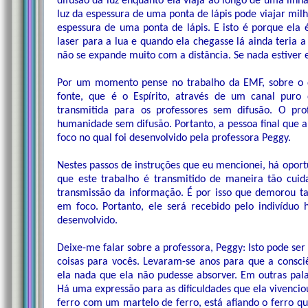
difusão da luz enquanto ela viaja ao longo de uma linh
luz da espessura de uma ponta de lápis pode viajar mi
espessura de uma ponta de lápis. E isto é porque ela é
laser para a lua e quando ela chegasse lá ainda teria 
não se expande muito com a distância. Se nada estiver
Por um momento pense no trabalho da EMF, sobre o q
fonte, que é o Espírito, através de um canal puro 
transmitida para os professores sem difusão. O pr
humanidade sem difusão. Portanto, a pessoa final que
foco no qual foi desenvolvido pela professora Peggy.
Nestes passos de instruções que eu mencionei, há oport
que este trabalho é transmitido de maneira tão cuid
transmissão da informação. É por isso que demorou t
em foco. Portanto, ele será recebido pelo indivíd
desenvolvido.
Deixe-me falar sobre a professora, Peggy: Isto pode ser
coisas para vocês. Levaram-se anos para que a consciê
ela nada que ela não pudesse absorver. Em outras pala
Há uma expressão para as dificuldades que ela vivenciou
ferro com um martelo de ferro, está afiando o ferro qu