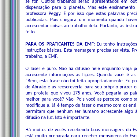
se for. Outros trabalhos serão apresentados em ou
dispensação para o planeta. Mas este ensinamento
professora Peggy. É por isso que estas palavras prec
publicadas. Pois chegará um momento quando haver
acrescentar coisas ao trabalho dela. Portanto, as instru
feito.
PARA OS PRATICANTES DA EMF:
Eu tenho instruções
instruções básicas. Esta mensagem precisa ser vista. Pre
trabalho, a EMF.
O laser é puro. Não há difusão nele enquanto viaja
acrescente informações às lições. Quando você lê as 
“Bem, esta frase não foi feita apropriadamente. Eu p
de Abraão e as reescreveria para seu próprio prazer o
um profeta que viveu 175 anos. Você pegaria as pal
melhor para você? Não. Pois você as percebe como se
modifique a. Já é tempo de fazer o mesmo com os ens
permitam que nenhum ser humano acrescente algo às c
difusão na luz. Isto é importante.
Há muitos de vocês recebendo boas mensagens do Esp
está muito preparada para receber mensagens do Espí