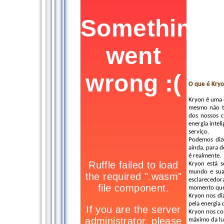
O que é Kry
Kryon é uma e
mesmo não t
dos nossos 
energia inte
serviço.
Podemos dize
ainda, para d
é realmente.
Kryon está s
mundo e sua
esclarecedor
momento que 
Kryon nos di
pela energia
Kryon nos con
máximo da lu