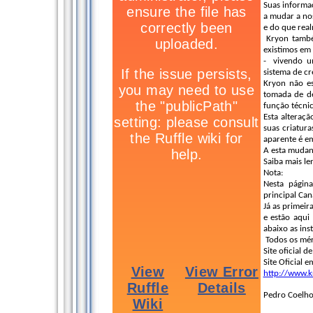
Suas informa
a mudar a nos
e do que rea
Kryon também
existimos em
- vivendo u
sistema de c
Kryon não es
tomada de de
função técnic
Esta alteraçã
suas criatur
aparente é em
A esta mudanç
Saiba mais le
Nota:
Nesta págin
principal Can
Já as primeir
e estão aqui 
abaixo as ins
Todos os méri
Site oficial 
Site Oficial 
http://www.
Pedro Coelh