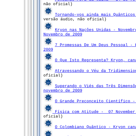
não oficial)
Tornando-vos ainda mais Quânticos
versão áudio, não oficial)
Kryon nas Nações Unidas - Novembr
Novembro de 2009
7 Promessas De Um Deus Pessoal - 
2009
O Que Isto Representa? Kryon, can
Atravessando o Véu da Tridimensi
oficial)
Superando o Viés das Três Dimensõ
novembro de 2009
O Grande Preconceito Científico -
Física com Atitude - 07 November
oficial)
O Colombiano Quântico - Kryon can