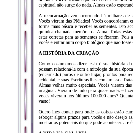
espiritual não surge do nada. Almas estão esperand
A reencarnação vem ocorrendo há milhares de a
Vocês vieram das Plêiades! Vocês concordaram em
forma mais básica e receber as sementes. Isto a
química chamada memória da Alma. Todas estas c
estar corretas para as sementes se fixarem. Po
vocês e entrar num corpo biológico que não fosse d
A HISTÓRIA DA CRIAÇÃO
Como costumamos dizer, esta é sua história da
possam relacioná-la com a mitologia da sua époc
(encarnado) puros de outro lugar, prontos para re
acidental, e suas Escrituras lhes contam isso. Tr
Almas velhas muito especiais. Vocês vieram das
imaginar. Vieram de tudo para quase nada, e fize
vocês viveram nos últimos 100.000 anos? Quantas
vasto!
Quero lhes contar para onde as coisas estão ca
esboçar alguns prazos para vocês e não desejo ass
mostrar os potenciais do que pode acontecer… e é 