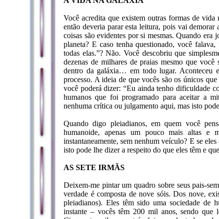
A VIDA NA GALÁXIA
Você acredita que existem outras formas de vida n
então deveria parar esta leitura, pois vai demora
coisas são evidentes por si mesmas. Quando era jo
planeta? E caso tenha questionado, você falava
todas elas.”? Não. Você descobriu que simples
dezenas de milhares de praias mesmo que você 
dentro da galáxia… em todo lugar. Aconteceu
processo. A ideia de que vocês são os únicos qu
você poderá dizer: “Eu ainda tenho dificuldade co
humanos que foi programado para aceitar a mit
nenhuma crítica ou julgamento aqui, mas isto pode 
Quando digo pleiadianos, em quem você pens
humanoide, apenas um pouco mais altas e m
instantaneamente, sem nenhum veículo? E se eles
isto pode lhe dizer a respeito do que eles têm e q
AS SETE IRMÃS
Deixem-me pintar um quadro sobre seus pais-semen
verdade é composta de nove sóis. Dos nove, exist
pleiadianos). Eles têm sido uma sociedade de 
instante – vocês têm 200 mil anos, sendo que 