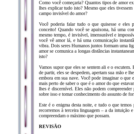
Como você começaria? Quantos tipos de amor exis
lhes explicar tudo isto? Mesmo que eles tivesse
campo invisível do amor?
Você poderia falar tudo o que quisesse e eles
conceito! Quando você se apaixona, há uma consi
mesmo tempo, é invisível, imensurável e impossív
você vê amor lá, e há uma comunicação instant
vibra. Dois seres Humanos juntos formam uma lig
amor se comunica a longas distâncias instantane
isto?
Vamos supor que eles se sentem ali e o escutem. E
de partir, eles se despedem, apertam sua mão e lh
embora em sua nave. Você pode imaginar o que e
mais perto de saber o que é o amor do que estavam
lhes é discernível. Eles não podem compreender
sobre isso e tomar conhecimento do assunto de for
Este é o enigma desta noite, e tudo o que temos
recorremos à terceira linguagem – a da intuição 
compreendam o máximo que possam.
REVISÃO