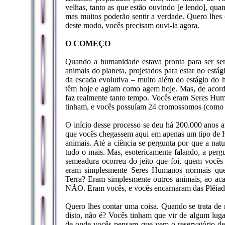
velhas, tanto as que estão ouvindo [e lendo], qua
mas muitos poderão sentir a verdade. Quero lhes c
deste modo, vocês precisam ouvi-la agora.
O COMEÇO
Quando a humanidade estava pronta para ser sem
animais do planeta, projetados para estar no está
da escada evolutiva – muito além do estágio do
têm hoje e agiam como agem hoje. Mas, de acor
faz realmente tanto tempo. Vocês eram Seres Hum
tinham, e vocês possuíam 24 cromossomos (como o
O início desse processo se deu há 200.000 anos a
que vocês chegassem aqui em apenas um tipo de 
animais. Até a ciência se pergunta por que a n
tudo o mais. Mas, esotericamente falando, a perg
semeadura ocorreu do jeito que foi, quem você
eram simplesmente Seres Humanos normais que 
Terra? Eram simplesmente outros animais, ao aca
NÃO. Eram vocês, e vocês encarnaram das Plêiad
Quero lhes contar uma coisa. Quando se trata de r
disto, não é? Vocês tinham que vir de algum lu
de onde vocês pensam que vem o reservatório de 