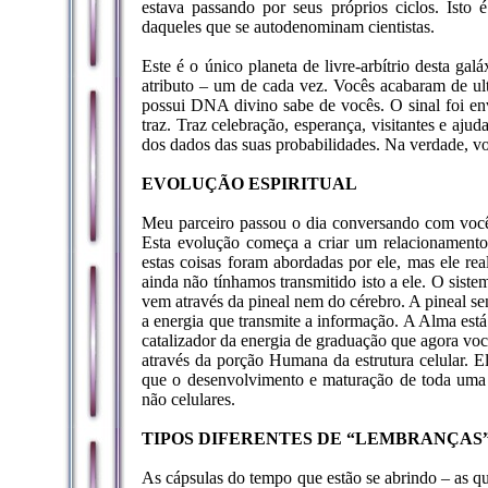
estava passando por seus próprios ciclos. Isto
daqueles que se autodenominam cientistas.
Este é o único planeta de livre-arbítrio desta ga
atributo – um de cada vez. Vocês acabaram de ult
possui DNA divino sabe de vocês. O sinal foi en
traz. Traz celebração, esperança, visitantes e aju
dos dados das suas probabilidades. Na verdade, v
EVOLUÇÃO ESPIRITUAL
Meu parceiro passou o dia conversando com vocês 
Esta evolução começa a criar um relacionamento
estas coisas foram abordadas por ele, mas ele re
ainda não tínhamos transmitido isto a ele. O sist
vem através da pineal nem do cérebro. A pineal se
a energia que transmite a informação. A Alma est
catalizador da energia de graduação que agora voc
através da porção Humana da estrutura celular. E
que o desenvolvimento e maturação de toda uma c
não celulares.
TIPOS DIFERENTES DE “LEMBRANÇAS
As cápsulas do tempo que estão se abrindo – as que