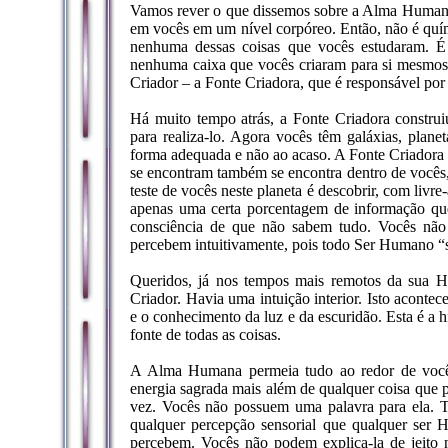
Vamos rever o que dissemos sobre a Alma Humana. 
em vocês em um nível corpóreo. Então, não é quími
nenhuma dessas coisas que vocês estudaram. É
nenhuma caixa que vocês criaram para si mesmos 
Criador – a Fonte Criadora, que é responsável por 
Há muito tempo atrás, a Fonte Criadora constru
para realiza-lo. Agora vocês têm galáxias, plane
forma adequada e não ao acaso. A Fonte Criadora q
se encontram também se encontra dentro de vocês, 
teste de vocês neste planeta é descobrir, com livre-a
apenas uma certa porcentagem de informação qu
consciência de que não sabem tudo. Vocês não
percebem intuitivamente, pois todo Ser Humano “s
Queridos, já nos tempos mais remotos da sua H
Criador. Havia uma intuição interior. Isto acont
e o conhecimento da luz e da escuridão. Esta é a h
fonte de todas as coisas.
A Alma Humana permeia tudo ao redor de vocês.
energia sagrada mais além de qualquer coisa que 
vez. Vocês não possuem uma palavra para ela. 
qualquer percepção sensorial que qualquer ser
percebem. Vocês não podem explica-la de jeito n