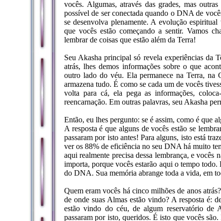
vocês. Algumas, através das grades, mas outras
possível de ser conectada quando o DNA de vocês 
se desenvolva plenamente. A evolução espiritua
que vocês estão começando a sentir. Vamos ch
lembrar de coisas que estão além da Terra!
Seu Akasha principal só revela experiências da T
atrás, lhes demos informações sobre o que aco
outro lado do véu. Ela permanece na Terra, na 
armazena tudo. É como se cada um de vocês tivesse
volta para cá, ela pega as informações, colo
reencarnação. Em outras palavras, seu Akasha per
Então, eu lhes pergunto: se é assim, como é que 
A resposta é que alguns de vocês estão se lembra
passaram por isto antes! Para alguns, isto está t
ver os 88% de eficiência no seu DNA há muito temp
aqui realmente precisa dessa lembrança, e vocês
importa, porque vocês estarão aqui o tempo todo.
do DNA. Sua memória abrange toda a vida, em todo
Quem eram vocês há cinco milhões de anos atrás?
de onde suas Almas estão vindo? A resposta é: de 
estão vindo do céu, de algum reservatório de 
passaram por isto, queridos. É isto que vocês são.