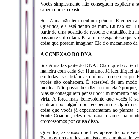
Vocês simplesmente não conseguem explicar a s
sabem que ela existe.
Sua Alma não tem nenhum gênero. É genérica e
Queridos, ela está dentro de mim. Eu não sou Hu
partir de uma posição de respeito e gratidão. Eu 
passam e enfrentam. Para mim é espantoso que vo
coisa que possam imaginar. Ela é o mecanismo de
A CONEXÃO DO DNA
Sua Alma faz parte do DNA? Claro que faz. Seu D
maneira com cada Ser Humano. Já identifiquei as 
em todas as substâncias químicas do seu corpo. 
vocês não conhecem. É acessível de um modo 
medida. Não posso lhes dizer o que ela é porque,
Mas se conseguirem pensar por um momento nas cor
viria. A força mais benevolente que vocês já s
sentiram por alguém ou receberam de alguém seria
coisa que vocês já experimentaram no planeta, 
Fonte Criadora, eles deram-na a vocês há mui
cromossomos por causa disso.
Queridos, as coisas que lhes apresento hoje vão 
Estamos preparados para isto, mas muitos de vo