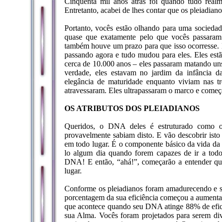
Cinquenta mil anos atrás foi quando tudo real
Entretanto, acabei de lhes contar que os pleiadian
Portanto, vocês estão olhando para uma sociedad
quase que exatamente pelo que vocês passar
também houve um prazo para que isso ocorresse. 
passando agora e tudo mudou para eles. Eles estã
cerca de 10.000 anos – eles passaram matando uns 
verdade, eles estavam no jardim da infância d
elegância de maturidade enquanto viviam nas t
atravessaram. Eles ultrapassaram o marco e come
OS ATRIBUTOS DOS PLEIADIANOS
Queridos, o DNA deles é estruturado como o
provavelmente sabiam disto. E vão descobrir isto 
em todo lugar. É o componente básico da vida da g
lo algum dia quando forem capazes de ir a todo
DNA! E então, “ahá!”, começarão a entender qu
lugar.
Conforme os pleiadianos foram amadurecendo e s
porcentagem da sua eficiência começou a aumen
que acontece quando seu DNA atinge 88% de efic
sua Alma. Vocês foram projetados para serem div