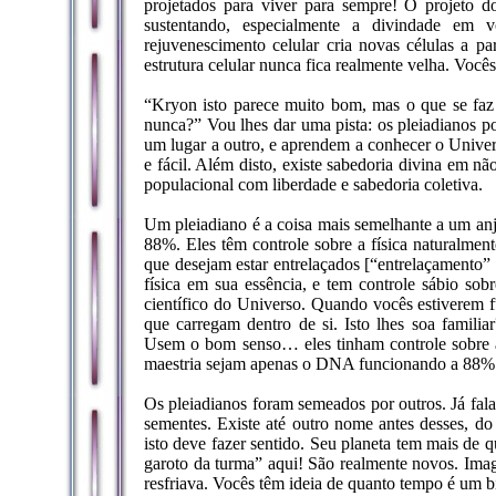
projetados para viver para sempre! O projeto d
sustentando, especialmente a divindade em
rejuvenescimento celular cria novas células a p
estrutura celular nunca fica realmente velha. Voc
“Kryon isto parece muito bom, mas o que se fa
nunca?” Vou lhes dar uma pista: os pleiadianos po
um lugar a outro, e aprendem a conhecer o Unive
e fácil. Além disto, existe sabedoria divina em n
populacional com liberdade e sabedoria coletiva.
Um pleiadiano é a coisa mais semelhante a um anj
88%. Eles têm controle sobre a física naturalmen
que desejam estar entrelaçados [“entrelaçamento”
física em sua essência, e tem controle sábio so
científico do Universo. Quando vocês estiverem f
que carregam dentro de si. Isto lhes soa familia
Usem o bom senso… eles tinham controle sobre a
maestria sejam apenas o DNA funcionando a 88%
Os pleiadianos foram semeados por outros. Já fal
sementes. Existe até outro nome antes desses, d
isto deve fazer sentido. Seu planeta tem mais de
garoto da turma” aqui! São realmente novos. Imag
resfriava. Vocês têm ideia de quanto tempo é um 