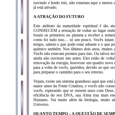
ouvindo e lendo isto, não estariam aqui a menos
já está ativado.
A ATRAÇÃO DO FUTURO
Este atributo da maturidade espiritual é tão a
CONHECEM a sensação de voltar ao lugar onde s
foram os primeiros no planeta a receber a sem
como foi tudo isso… só um pouco. Vocês lutam 
tempo, sabem o que pode estar adiante e o que po
químico também. Nos últimos dois anos, muitos a
Vocês não estavam prontos para isto. Ou talvez te
ainda não ouviram isto antes: Eles estão de volt
renovação da energia, houvesse um quadro novo e
para a volta de vocês, queridos, devido ao que o
para preparar o caminho para o seu retorno.
Vejam, existe um sistema grandioso aqui que está
maior amor da Fonte Criadora, e vocês não conseg
vocês, esperando que se tornem unos com Deus.
eficiência do seu DNA, sua Alma traz mais ener
Humano. Vai muito além da biologia, muito al
Universo.
QUANTO TEMPO – A QUESTÃO DE SEM