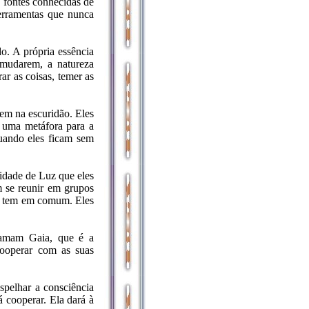
 fontes conhecidas de
ferramentas que nunca
o. A própria essência
 mudarem, a natureza
r as coisas, temer as
zem na escuridão. Eles
 uma metáfora para a
quando eles ficam sem
idade de Luz que eles
m se reunir em grupos
ue tem em comum. Eles
chamam Gaia, que é a
ooperar com as suas
spelhar a consciência
 cooperar. Ela dará à