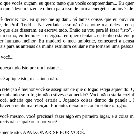
ro que vocês ouçam, eu quero tanto que vocês compreendam... Eu que
do que "devem fazer" e olhem para isso de forma energética ao invés de 
 decide: "ok, eu quero me ajudar... há tantas coisas que eu ouvi vi
, do Prof. Todd ... Na verdade, esse não é o nome real deles... eu q
o que eles disseram, eu escrevi tudo. Então eu vou para lá fazer "isto",
mesmo, eu tenho esta energia... eu quero tentar... eu tenho esta ener
er humano melhor. Eu mudarei o meu ambiente, começarei a pensar
inais para as antenas da minha estrutura celular e me tornarei uma pesso
 você...
ueça tudo isto por um instante...
cê aplique isto, mas ainda não.
a refeição é melhor você se assegurar de que o fogão esteja aquecido. 
cozinhando se o fogão não estivesse aquecido? Você não estaria cozi
cê, acharia que você estaria... Jogando coisas dentro da panela..
 haveria nenhuma refeição. Portanto, deixe-me contar sobre o fogão.
você mesmo, você precisará fazer algo em primeiro lugar, e a coisa ma
ecisará se apaixonar por você.
xatamente isto: APAIXONAR-SE POR VOCÊ.