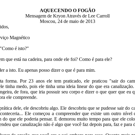
AQUECENDO O FOGÃO
Mensagem de Kryon Através de Lee Carroll
Moscou, 24 de maio de 2013
idos,
viço Magnético
 "Como é isto?"
m que está na cadeira, para onde ele foi? Como é para ele?
r a isto. Eu apenas posso dizer o que é para mim.
a forma. Por 23 anos ele tem praticado, ele praticou "sair do ca
ele tinha medo, pois ele tinha uma ideia linear do que era canalizaçã
angeira, de fora, que iria possuir seu corpo e dizer o que quer que eu q
ora ele compreende.
prática dele, ele descobriu algo. Ele descobriu que se pudesse sair do 
aconteceria... Ele começou a compreender que existe um outro nível 
m do que ele poderia pensar. E demorou muito tempo para que ele coloc
ndeu que canalização não é algo que você faz depois para, faz e para 