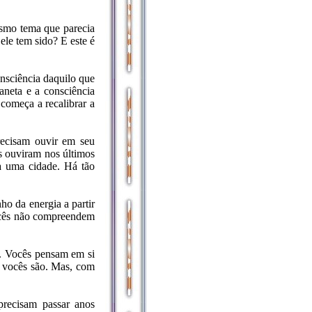
esmo tema que parecia
le tem sido? E este é
onsciência daquilo que
aneta e a consciência
omeça a recalibrar a
ecisam ouvir em seu
s ouviram nos últimos
ra uma cidade. Há tão
ho da energia a partir
ocês não compreendem
a. Vocês pensam em si
s vocês são. Mas, com
precisam passar anos