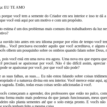
diga: EU TE AMO
 porque você tem a semente do Criador em seu interior e isso te dá a 
que você está aqui por um motivo e com um propósito.
uto estima é um dos problemas mais comuns dos trabalhadores da luz nes
tivo?
a ouvido isto antes em seu idioma porque por eóns de tempo você te
dita... Você precisava esconder aquilo que você acreditava, e alguns
vocês olhem um pouquinho sobre os ombros quando falam sobre Deus, 
ra, pois você está em uma nova era agora. Uma nova era que espera que
cê precisará se apaixonar por você. Não é tão difícil assim, apreci
, pode se apaixonar por você, por que você não pode?
 as suas falhas, as suas.... Eu não estou falando sobre coisas tridime
ropriado é a natureza divina em seu interior. Você merece estar aqui, 
sagrada. Então, todas essas coisas serão adicionadas à você.
ocês começaram a aprender, dos professores que estão no palco, com
uma forma muito mais poderosa do que jamais funcionaram, meus quer
ndeiro não planta sementes até que o solo esteja pronto. E vocês nã
e vocês tenham feito a mesma coisa.