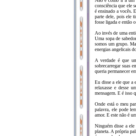
Não é como ir a um 
consciência que ele se
é ensinado a vocês. 
parte dele, pois ele
fosse ligada e então o
Ao invés de uma enti
Uma sopa de sabedor
somos um grupo. Mas
energias angelicais d
A verdade é que uma
sobrecarregar suas e
queria permanecer em
Eu disse a ele que a e
relaxasse e desse um
mensagem. E é isso q
Onde está o meu parc
palavra, ele pode le
amor. E este não é um
Ninguém disse a ele q
planeta. A própria pa