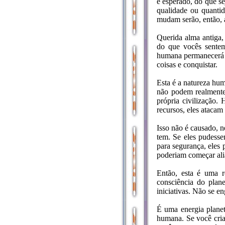
é esperado, do que s
qualidade ou quantid
mudam serão, então, a
Querida alma antiga,
do que vocês sentem
humana permanecerá a
coisas e conquistar.
Esta é a natureza hum
não podem realmente
própria civilização.
recursos, eles atacam
Isso não é causado, 
tem. Se eles pudesse
para segurança, eles
poderiam começar ali
Então, esta é uma r
consciência do pla
iniciativas. Não se e
É uma energia planet
humana. Se você cria