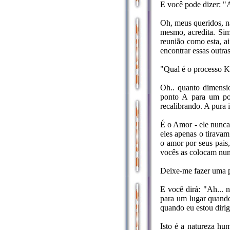
E você pode dizer: "
Oh, meus queridos, n
mesmo, acredita. Sim
reunião como esta, a
encontrar essas outra
"Qual é o processo 
Oh.. quanto dimensi
ponto A para um pon
recalibrando. A pura 
É o Amor - ele nunca
eles apenas o tirava
o amor por seus pais,
vocês as colocam num
Deixe-me fazer uma p
E você dirá: "Ah... 
para um lugar quando
quando eu estou dirig
Isto é a natureza hu