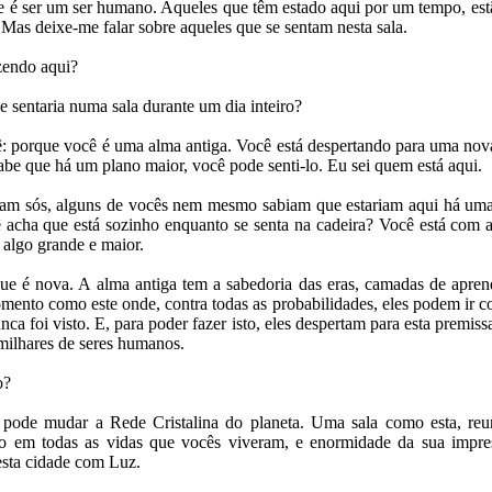
 é ser um ser humano. Aqueles que têm estado aqui por um tempo, es
. Mas deixe-me falar sobre aqueles que se sentam nesta sala.
zendo aqui?
se sentaria numa sala durante um dia inteiro?
ê: porque você é uma alma antiga. Você está despertando para uma nov
abe que há um plano maior, você pode senti-lo. Eu sei quem está aqui.
am sós, alguns de vocês nem mesmo sabiam que estariam aqui há uma
 acha que está sozinho enquanto se senta na cadeira? Você está com 
 algo grande e maior.
ue é nova. A alma antiga tem a sabedoria das eras, camadas de apr
ento como este onde, contra todas as probabilidades, eles podem ir con
a foi visto. E, para poder fazer isto, eles despertam para esta premiss
milhares de seres humanos.
o?
pode mudar a Rede Cristalina do planeta. Uma sala como esta, r
o em todas as vidas que vocês viveram, e enormidade da sua impres
sta cidade com Luz.