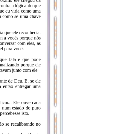
róximo ele chegou da
 contra a lógica do que
que eu viria como uma
foi como se uma chave
a que ele reconhecia.
n a vocês porque nós
nversar com eles, as
el para vocês.
 que fala e que pode
analizando porque ele
tavam junto com ele.
iante de Deu. E, se ele
ia então entregar uma
icar... Ele ouve cada
tá num estado de puro
percebesse isto.
tão se recalibrando no