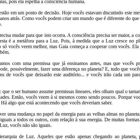
ias, pois ela espelha a consciência humana.
 estão em um ponto de decisão. Hoje vocês estavam discutindo este m
s anos atrás. Como vocês podem criar um mundo que é diferente do que e
.
cisa mudar para que isto ocorra. A consciência precisa ser maior, a c
 esta é a metáfora para a Luz. Pois, à medida que a Luz cresce no pl
 só vocês veem melhor, mas Gaia começa a cooperar com vocês. Ela c
mbém.
çamos com uma premissa que já ensinamos antes, mas que vocês pr
de, possivelmente, fazer uma diferença no planeta? E, tudo que você
ns de vocês que deixarão este auditório... e vocês irão cada um pa
a: que o ser humano assume premissas lineares, eles olham qual o taman
dades. Então, vocês veem à si mesmos como sendo poucos. Porque v
. Há algo que está acontecendo que vocês deveriam saber.
er uma mudança no papel da energia para as velhas almas no planet
uais a todos os outros, com relação à sua energia. De muitas forma
 Luz, vocês não são iguais.
erarquia de Luz. Aqueles que estão apenas chegando ao planeta, 