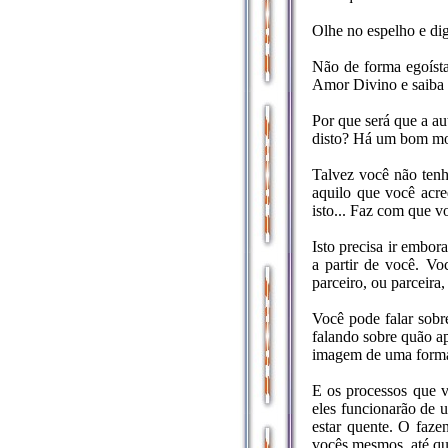
Olhe no espelho e 
Não de forma egoísta
Amor Divino e saiba 
Por que será que a a
disto? Há um bom mo
Talvez você não tenh
aquilo que você acre
isto... Faz com que 
Isto precisa ir embo
a partir de você. Vo
parceiro, ou parceira
Você pode falar sobre
falando sobre quão ap
imagem de uma forma 
E os processos que v
eles funcionarão de 
estar quente. O faze
vocês mesmos, até qu