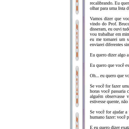
recalibrando. Eu que
olhar para uma lista 
Vamos dizer que você
vindo do Prof. Bruce
disseram, eu ouvi tud
vou trabalhar em mim 
eu me tornarei um s
enviarei diferentes s
Eu quero dizer algo a
Eu quero que você esq
Oh... eu quero que vo
Se você for fazer um
horas você passaria 
alguém observasse vo
estivesse quente, não
Se você for ajudar a 
humano fazer: você pr
E eu quero dizer e