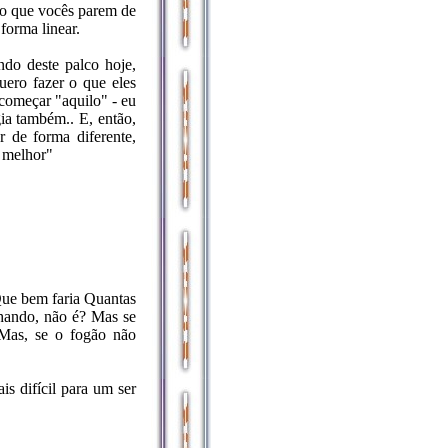
ro que vocês parem de
forma linear.
ndo deste palco hoje,
uero fazer o que eles
 começar "aquilo" - eu
gia também.. E, então,
 de forma diferente,
a melhor"
Que bem faria Quantas
nhando, não é? Mas se
. Mas, se o fogão não
is difícil para um ser