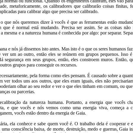
eja normal ou funcional. Quando os engenheiros calibram, eles vão para
ade, metaforicamente, os calibradores que calibrarão coisas finitas, 
plicadas para calibrar algo que precisa ser calibrado.
 o que nós queremos dizer à vocês é que as ferramentas estão mudand
 que é normal está mudando. Precisa ser assim. Se as coisas não
 mesma e a natureza humana é conhecida por algo: por separar. Separa
ana e nós já dissemos isto antes. Mas isto é o que os seres humanos fa
 ver um ao outro, então eles se reúnem em grupos pequenos. Isso é
 Há segurança em seus grupos, então, eles constroem muros. Então, 
 outros grupos para conseguir os recursos.
necessariamente, pela forma como eles pensam. É causado sobre a quant
m ver todos uns aos outros, que eles eram iguais, eles não precisaria
 poderiam olhar ao seu redor e ver o que eles tinham em comum, ou q
anças ou parcerias.
ecalibração da natureza humana. Portanto, a energia que vocês 
neta, e que vocês e nós vemos como uma energia viva, começa a c
nganem, vocês estão dentro da energia de Gaia.
ária, ela conhece e sabe quem você é. O trabalho dela é cooperar e e
 uma consciência baixa, de morte, destruição, medo e guerras, Gaia irá