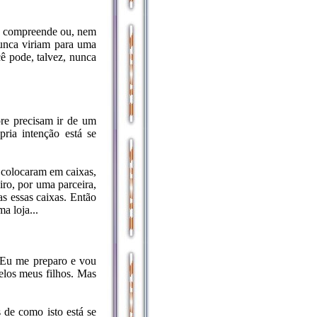
ão compreende ou, nem
nunca viriam para uma
ê pode, talvez, nunca
re precisam ir de um
ria intenção está se
 colocaram em caixas,
ro, por uma parceira,
as essas caixas. Então
a loja...
. Eu me preparo e vou
elos meus filhos. Mas
 de como isto está se