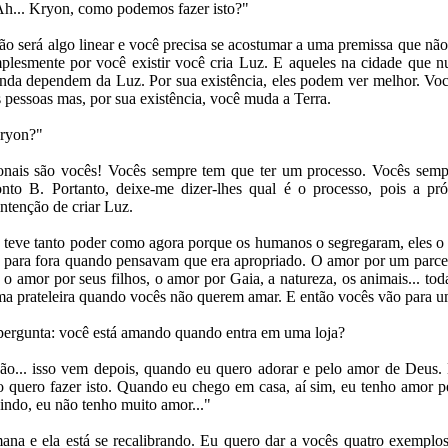
Ah... Kryon, como podemos fazer isto?"
ão será algo linear e você precisa se acostumar a uma premissa que n
plesmente por você existir você cria Luz. E aqueles na cidade que 
inda dependem da Luz. Por sua existência, eles podem ver melhor. Voc
s pessoas mas, por sua existência, você muda a Terra.
Kryon?"
onais são vocês! Vocês sempre tem que ter um processo. Vocês semp
to B. Portanto, deixe-me dizer-lhes qual é o processo, pois a próp
intenção de criar Luz.
 teve tanto poder como agora porque os humanos o segregaram, eles o
m para fora quando pensavam que era apropriado. O amor por um parcei
 o amor por seus filhos, o amor por Gaia, a natureza, os animais... tod
a prateleira quando vocês não querem amar. E então vocês vão para um
ergunta: você está amando quando entra em uma loja?
não... isso vem depois, quando eu quero adorar e pelo amor de Deus
 quero fazer isto. Quando eu chego em casa, aí sim, eu tenho amor p
indo, eu não tenho muito amor..."
mana e ela está se recalibrando. Eu quero dar a vocês quatro exemplos