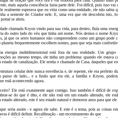
lugar de oração que você ora e vai embora para casa. Quanto mais p
nte, mais aquela consciência fazia parte dele. Foi difícil, pois isso vai
Ele realmente esperava que eu viria como uma entidade, ele não sabia 
 tinha a semente do Criador nele. E, uma vez que ele descobriu isto, 
 portal se abriu.
dade chamada Kryon vindo para sua vida, para dentro, fluía uma energi
ia do outro lado do véu que tinha um nome. Nós demos o nome Kryo
, já que os seres humanos não compreendem como um grupo pode co
o planeta frequentemente escolhem nomes, para que seja mais confortáv
 energia multidimensional está fora da sua realidade. Um grupo
moções ao mesmo tempo, ele tinha um problema: quando ele estava c
 estado de canalização. Ele sentia o chamado de Casa, daqueles que es
strutura celular dele nunca envelhecia e, de repente, ele era perfeito d
 passo de lado... e a fusão que era ele, a família e Kryon, poder
ue está acontecendo agora.
eiro? Ele está exatamente aqui comigo. Isso também é difícil de expl
mbrar-se do que é dito, e ele não está em um estado alterado, ele es
 estado alterado, este é seu estado natural e demorou anos para que ele 
ue seria assim - e agora ele sabe. E este é o tema, pois as coisas es
lavra é difícil definir. Recalibração - um recentramento do que