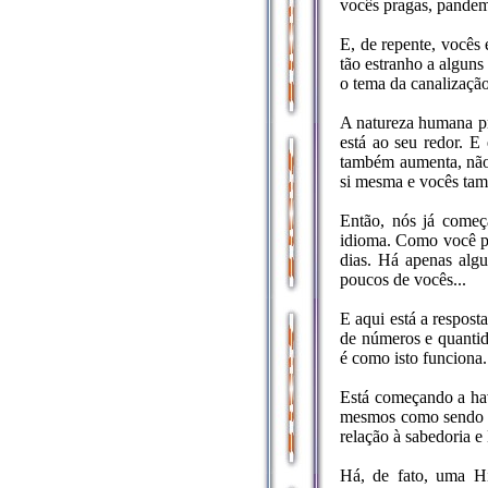
vocês pragas, pandem
E, de repente, vocês
tão estranho a algun
o tema da canalização
A natureza humana pre
está ao seu redor. E
também aumenta, não
si mesma e vocês ta
Então, nós já come
idioma. Como você po
dias. Há apenas algu
poucos de vocês...
E aqui está a respost
de números e quanti
é como isto funciona
Está começando a hav
mesmos como sendo ig
relação à sabedoria e
Há, de fato, uma Hi