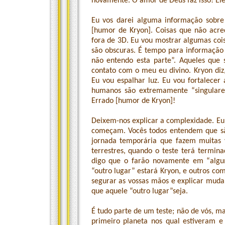
novamente. O amor de Deus faz isso! Ele f
Eu vos darei alguma informação sobre 
[humor de Kryon]. Coisas que não acre
fora de 3D. Eu vou mostrar algumas coi
são obscuras. É tempo para informação
não entendo esta parte”. Aqueles que
contato com o meu eu divino. Kryon diz,
Eu vou espalhar luz. Eu vou fortalecer 
humanos são extremamente “singulares
Errado [humor de Kryon]!
Deixem-nos explicar a complexidade. Eu 
começam. Vocês todos entendem que sã
jornada temporária que fazem muitas v
terrestres, quando o teste terá termin
digo que o farão novamente em “algum
“outro lugar” estará Kryon, e outros co
segurar as vossas mãos e explicar muda
que aquele “outro lugar”seja.
É tudo parte de um teste; não de vós, m
primeiro planeta nos qual estiveram e