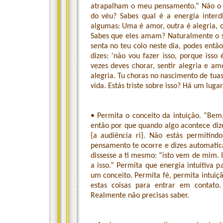
atrapalham o meu pensamento.” Não o d
do véu? Sabes qual é a energia interd
algumas: Uma é amor, outra é alegria, o
Sabes que eles amam? Naturalmente o s
senta no teu colo neste dia, podes entã
dizes: 'não vou fazer isso, porque is
vezes deves chorar, sentir alegria e amo
alegria. Tu choras no nascimento de tuas
vida. Estás triste sobre isso? Há um luga
• Permita o conceito da intuição. “Bem,
então por que quando algo acontece dizes
{a audiência ri}. Não estás permitind
pensamento te ocorre e dizes automati
dissesse a ti mesmo: “isto vem de mim. I
a isso.” Permita que energia intuitiva pa
um conceito. Permita fé, permita intuiç
estas coisas para entrar em contato.
Realmente não precisas saber.