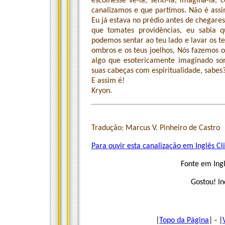
escolhesse vê-la, senti-la, imaginá-la
canalizamos e que partimos. Não é assi
Eu já estava no prédio antes de chegares 
que tomates providências, eu sabia qu
podemos sentar ao teu lado e lavar os te
ombros e os teus joelhos, Nós fazemos os
algo que esotericamente imaginado som
suas cabeças com espiritualidade, sabes
E assim é!
Kryon.
Tradução: Marcus V. Pinheiro de Castro
Para ouvir esta canalização em Inglês Cl
Fonte em Ing
Gostou! In
|
Topo da Página
| - |