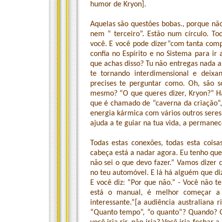
humor de Kryon].
Aquelas são questões bobas., porque n
nem “ terceiro”. Estão num círculo. T
você. E você pode dizer”com tanta compl
confia no Espírito e no Sistema para ir 
que achas disso? Tu não entregas nada a
te tornando interdimensional e deixa
precises te perguntar como. Oh, são s
mesmo? “O que queres dizer, Kryon?” 
que é chamado de “caverna da criação”,
energia kármica com vários outros seres
ajuda a te guiar na tua vida, a permanec
Todas estas conexões, todas esta cois
cabeça está a nadar agora. Eu tenho que
não sei o que devo fazer.” Vamos dizer q
no teu automóvel. E lá há alguém que di
E você diz: ”Por que não.” - Você não t
está o manual, é melhor começar a l
interessante.”[a audiência australiana r
“Quanto tempo”, “o quanto”? Quando? 