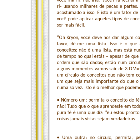
você iria rir, não iria? Você iria fechar 
ri- usando milhares de pecas e partes. 
acostumado a isso. E isto é um fator de
você pode aplicar aqueles tipos de con
ser mais fácil.
“Oh Kryon, você deve nos dar algum con
favor, dê-me uma lista. Isso é o que
conceitos; não é uma lista, mas está n
de tempo no qual estás – apesar de que e
ordem que são dados; estão num círcul
alguns momentos vamos sair de 3-D.Vam
um círculo de conceitos que não tem 
um que seja mais importante do que o 
numa só vez. Isto é o melhor que podemos
• Número um: permita o conceito de fé
não! Tudo que o que aprendeste em toda
pura fé é uma que diz: “eu estou pronto
coisas jamais vistas sejam verdadeiras.
• Uma outra: no círculo, permita, 