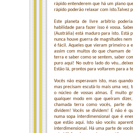
rápido entenderem que há um plano que 
rápido poderão relaxar com isto.Talvez p
Este planeta de livre arbítrio pode
habilidade para fazer isso é vossa. Sab
(Austrália) está maduro para isto. Está 
nunca houve guerra de magnitudes nem
é fácil. Aqueles que vieram primeiro a e
assim com muitos do que chamam de “p
terra e saber como se sentem, saber com
puro aqui! No outro lado do véu...dei
Estão lá, prontos para voltarem para a te
Vocês não esperavam isto, mas quando 
mas precisam escutá-lo mais uma vez, t
o núcleo de vossas almas. Ë muito g
qualquer modo em que queiram dizer,
chamada terra como vocês, parte de
dividem! Vocês se dividem! E não é qu
numa sopa interdimensional que é ener
que estão aqui. Isto são vocês: apare
interdimensional. Há uma parte de vocês,