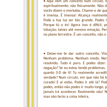
• Aqui vem um conceito num círculo. I
espiritualmente; não fisicamente. Não 
vocês dizem o merkaba. Chame-o de que 
é imensa. É imensa! Alcança realment
Pode a tua luz ser tão grande. Podes
Porque tú o és! Agora isso é difícil, 
intuição; talvez até mesmo emoção. Pe
no plano terrestre. É um conceito, não o
• Deixe-me te dar outro conceito. V
Nenhum problema. Nenhum medo. Nenh
resolvido. Tudo é puro. E podes dizer
negação? Se eu estou tendo problemas,
quanto 3-D de ti! Tu realmente acredi
verdade? Num círculo, em que não há tem
curado! E aí estás. Podes ir até lá? Po
podes, então não podes ir muito longe, 
jamais irá acontecer. Realmente não! 
mas não terás a coisa inteira.