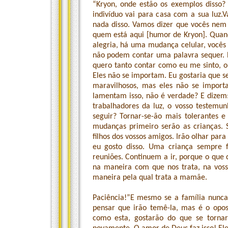
“Kryon, onde estão os exemplos disso?
indivíduo vai para casa com a sua luz.
nada disso. Vamos dizer que vocês nem
quem está aqui [humor de Kryon]. Quan
alegria, há uma mudança celular, você
não podem contar uma palavra sequer. 
quero tanto contar como eu me sinto, o 
Eles não se importam. Eu gostaria que s
maravilhosos, mas eles não se import
lamentam isso, não é verdade? E dizem
trabalhadores da luz, o vosso testemu
seguir? Tornar-se-ão mais tolerantes 
mudanças primeiro serão as crianças. S
filhos dos vossos amigos. Irão olhar para
eu gosto disso. Uma criança sempre f
reuniões. Continuem a ir, porque o que
na maneira com que nos trata, na voss
maneira pela qual trata a mamãe.
Paciência!”E mesmo se a família nunca
pensar que irão temê-la, mas é o op
como esta, gostarão do que se torn