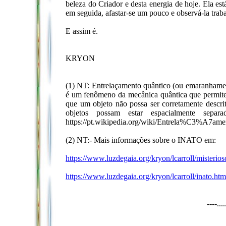
beleza do Criador e desta energia de hoje. Ela es
em seguida, afastar-se um pouco e observá-la traba
E assim é.
KRYON
(1) NT: Entrelaçamento quântico (ou emaranhamen
é um fenômeno da mecânica quântica que permite 
que um objeto não possa ser corretamente descr
objetos possam estar espacialmente sepa
https://pt.wikipedia.org/wiki/Entrela%C3%A7a
(2) NT:- Mais informações sobre o INATO em:
https://www.luzdegaia.org/kryon/lcarroll/misterio
https://www.luzdegaia.org/kryon/lcarroll/inato.htm
----...