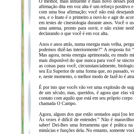
O melhor, mais influente e mais novo desses po
afirmação dita em voz alta é um reforço positivo
com uma boa afirmação; você não está desejand
seu, e o Inato é o primeiro a ouvi-lo e agir de a
em testes de cinesiologia durante anos. Você o u
uma antena, pronto para ouvir, e não existe nen
declarando o que você é em voz alta.
Anos e anos atrás, numa energia mais velha, pergu
podemos dizê-las interiormente?” A resposta foi “
Mas agora, nesta energia aprimorada, eu mudo mi
mais disponível do que nunca para você se sincron
as coisas para você, circunstancialmente, biologi
seu Eu Superior de uma forma que, no passado, voc
e, neste momento, o melhor modo de fazê-lo é atra
É por isto que vocês vão ver uma explosão de suge
de um século, mas, queridos, é agora que elas v
contato com aquilo que está em seu próprio corpo i
chamada O Campo.
Agora, alguns dos que estão sentados aqui [ou len
Às vezes é difícil de entender.” Não é maravil
saber! Dei-lhes uma ferramenta que é prática na 
minúcias e funções dela. No entanto, somente voc