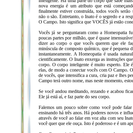
inteligente. Há uma parte do corpo que sabe mai
nova energia é um atributo que está começando
finalmente estiver construída, todos vocês serão
não o são. Entretanto, o Inato é o segredo e a r
O Campo. Isto significa que VOCÊS já estão co
Vocês já se perguntaram como a Homeopatia fun
poucas partes por milhão, que é quase imensurável
dizer ao corpo o que vocês querem que ele faç
minúscula de composto químico, que é pequena dem
instantaneamente. A Homeopatia é usada natura
cientificamente. O Inato enxerga as instruções qu
corpo. O corpo inteligente é muito esperto. Ele 
elas, de modo a conectar vocês com O Campo. O 
de vocês, que intensifica a cura, cria paz e lhes 
Campo terá outro nome, mas neste momento, estou 
Se você andou meditando, rezando e acabou ficand
Ele já está aí, e faz parte do seu corpo.
Falemos um pouco sobre como você pode falar 
ensinando há três anos. Há poderes novos e influ
através de você ao falar em voz alta com seu Inat
você quer que ele ouça. Isto é poderoso e é um a