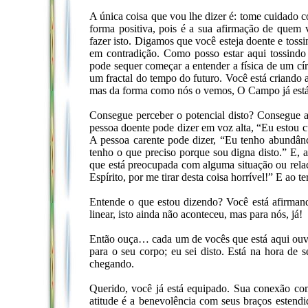
A única coisa que vou lhe dizer é: tome cuidado c
forma positiva, pois é a sua afirmação de quem 
fazer isto. Digamos que você esteja doente e toss
em contradição. Como posso estar aqui tossind
pode sequer começar a entender a física de um cí
um fractal do tempo do futuro. Você está criando 
mas da forma como nós o vemos, O Campo já está aí
Consegue perceber o potencial disto? Consegue af
pessoa doente pode dizer em voz alta, “Eu estou cur
A pessoa carente pode dizer, “Eu tenho abundân
tenho o que preciso porque sou digna disto.” E,
que está preocupada com alguma situação ou relaci
Espírito, por me tirar desta coisa horrível!” E ao t
Entende o que estou dizendo? Você está afirman
linear, isto ainda não aconteceu, mas para nós, já!
Então ouça… cada um de vocês que está aqui ouvi
para o seu corpo; eu sei disto. Está na hora de
chegando.
Querido, você já está equipado. Sua conexão com 
atitude é a benevolência com seus braços estend