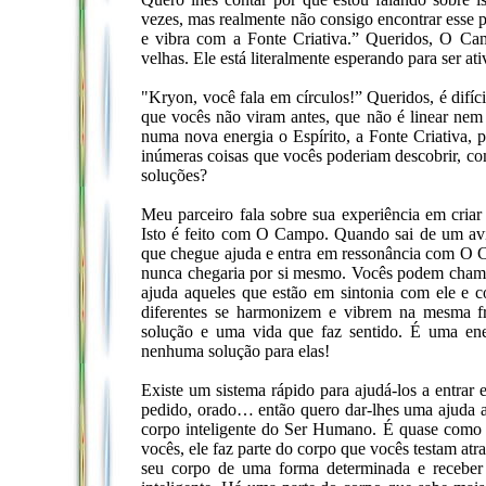
vezes, mas realmente não consigo encontrar esse 
e vibra com a Fonte Criativa.” Queridos, O Cam
velhas. Ele está literalmente esperando para ser 
"Kryon, você fala em círculos!” Queridos, é difíci
que vocês não viram antes, que não é linear nem 
numa nova energia o Espírito, a Fonte Criativa, p
inúmeras coisas que vocês poderiam descobrir, com
soluções?
Meu parceiro fala sobre sua experiência em criar
Isto é feito com O Campo. Quando sai de um avi
que chegue ajuda e entra em ressonância com O C
nunca chegaria por si mesmo. Vocês podem chamá
ajuda aqueles que estão em sintonia com ele e co
diferentes se harmonizem e vibrem na mesma f
solução e uma vida que faz sentido. É uma en
nenhuma solução para elas!
Existe um sistema rápido para ajudá-los a entr
pedido, orado… então quero dar-lhes uma ajuda 
corpo inteligente do Ser Humano. É quase como u
vocês, ele faz parte do corpo que vocês testam at
seu corpo de uma forma determinada e receber 