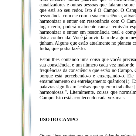
canalizadores e outras pessoas que falaram sobr
que está ao seu redor. Isto é O Campo. O Camp
ressonância com ele com a sua consciência, ativará
harmonizar e entrar em ressonância com O Camp
lugar certo, poderá realmente causar remissão es
harmonizar e entrar em ressonância total e com
física conhecida! Você já ouviu falar de algum mest
tinham. Alguns que estão atualmente no planeta 
Índia, que podia fazê-lo.
Estou lhes contando uma coisa que vocês preci
sua consciência, e um número cada vez maior de 
frequências da consciência que estão no Campo. 
porque está percebendo-o e enxergando-o. Ele e
emaranhamento ou entrelaçamento quântico(1). Exi
palavras significam “coisas que querem trabalhar 
harmoniosas.”. Literalmente, coisas que normal
Campo. Isto está acontecendo cada vez mais.
USO DO CAMPO
Quero lhes contar por que estou falando sobre ist