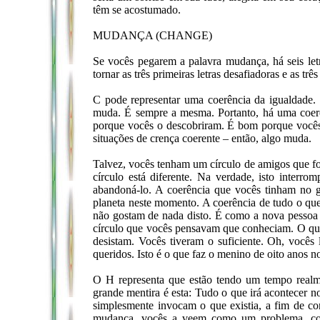
têm se acostumado.
MUDANÇA (CHANGE)
Se vocês pegarem a palavra mudança, há seis le
tornar as três primeiras letras desafiadoras e as trê
C pode representar uma coerência da igualdade.
muda. É sempre a mesma. Portanto, há uma coe
porque vocês o descobriram. É bom porque vocês 
situações de crença coerente – então, algo muda.
Talvez, vocês tenham um círculo de amigos que foi
círculo está diferente. Na verdade, isto inter
abandoná-lo. A coerência que vocês tinham no 
planeta neste momento. A coerência de tudo o qu
não gostam de nada disto. É como a nova pessoa 
círculo que vocês pensavam que conheciam. O qu
desistam. Vocês tiveram o suficiente. Oh, vocês 
queridos. Isto é o que faz o menino de oito anos n
O H representa que estão tendo um tempo realm
grande mentira é esta: Tudo o que irá acontecer n
simplesmente invocam o que existia, a fim de co
mudança, vocês a veem como um problema, co