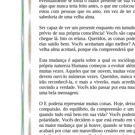
eventualmente se torna o maior presente de sua 
algo que nunca teria feito antes, o que me coloco
estou com pessoas que eu amo, em vez de ter d
sabedoria de uma velha alma.
Ser capaz de ver um presente enquanto em tumulto
prévio de sua própria consciência! Vocês são capa
chegue lá. Isto os relaxa. Queridos, as coisas 
elas sairão bem. Vocês aceitariam algo melhor? 
velha alma aceitará, porque ela compreenderá que
Esta mudança é aquela sobre a qual os sociólogo
própria natureza Humana começou a evoluir além d
muitas vezes. Aqueles que me ouvem, muitas vezes
devem ouvi-lo inúmeras vezes. Queridos, nunca s
irão reconhecê-la, e mais a viverão, mais acredit
ouvindo a verdade. Vocês irão passar por esta mu
uma bela mensagem.
O E poderia representar muitas coisas. Hoje, deix
compaixão, do equilíbrio, da compreensão e u
quando tudo está bem em sua vida? Vocês podem ac
polaridade. Vocês decidem o que está errado em v
na maior mudança que já houve, quando se trata 
acabará por criar um maravilhoso cenário em um p