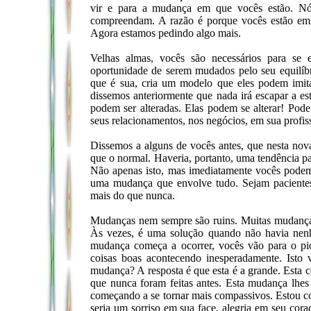
vir e para a mudança em que vocês estão. Nós
compreendam. A razão é porque vocês estão em 
Agora estamos pedindo algo mais.
Velhas almas, vocês são necessários para se
oportunidade de serem mudados pelo seu equilíb
que é sua, cria um modelo que eles podem imit
dissemos anteriormente que nada irá escapar a 
podem ser alteradas. Elas podem se alterar! Pode
seus relacionamentos, nos negócios, em sua profis
Dissemos a alguns de vocês antes, que nesta nov
que o normal. Haveria, portanto, uma tendência pa
Não apenas isto, mas imediatamente vocês podem
uma mudança que envolve tudo. Sejam pacientes 
mais do que nunca.
Mudanças nem sempre são ruins. Muitas mudança
Às vezes, é uma solução quando não havia nenh
mudança começa a ocorrer, vocês vão para o p
coisas boas acontecendo inesperadamente. Isto
mudança? A resposta é que esta é a grande. Esta 
que nunca foram feitas antes. Esta mudança lhes
começando a se tornar mais compassivos. Estou co
seria um sorriso em sua face, alegria em seu cor