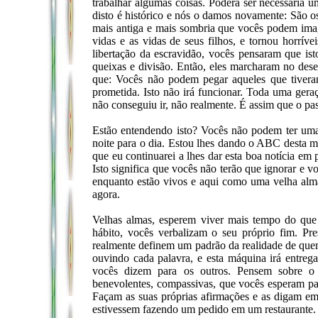
trabalhar algumas coisas. Poderá ser necessária 
disto é histórico e nós o damos novamente: São os
mais antiga e mais sombria que vocês podem imagi
vidas e as vidas de seus filhos, e tornou horrí
libertação da escravidão, vocês pensaram que isto
queixas e divisão. Então, eles marcharam no des
que: Vocês não podem pegar aqueles que tiveram
prometida. Isto não irá funcionar. Toda uma ger
não conseguiu ir, não realmente. É assim que o pa
Estão entendendo isto? Vocês não podem ter uma 
noite para o dia. Estou lhes dando o ABC desta mu
que eu continuarei a lhes dar esta boa notícia e
Isto significa que vocês não terão que ignorar e 
enquanto estão vivos e aqui como uma velha alma
agora.
Velhas almas, esperem viver mais tempo do que
hábito, vocês verbalizam o seu próprio fim. Pr
realmente definem um padrão da realidade de qu
ouvindo cada palavra, e esta máquina irá entre
vocês dizem para os outros. Pensem sobre o
benevolentes, compassivas, que vocês esperam par
Façam as suas próprias afirmações e as digam e
estivessem fazendo um pedido em um restaurante.