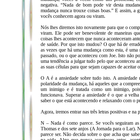
negativa. “Nada de bom pode vir desta mudan
mudança nunca trouxe coisas boas.” E assim, a gr
vocês conhecem agora ou viram.
Nós lhes diremos isto novamente para que o compr
viram. Ele pode ser benevolente de maneiras qu
coisas lhes acontecem que nunca aconteceram ante
de saúde. Por que isto mudou? O que há de errad
as vezes que há uma mudança como esta, é uma m
passado, ou o que aconteceu com Joe. Isto não p
uma tendência a julgar tudo pelo que aconteceu an
as suas células para que sejam capazes de aceitar o
O A é a ansiedade sobre tudo isto. A ansiedad
polaridade da mudança, há aqueles que a compreen
um inimigo e é tratada como um inimigo, pois
funcionava. Superar a ansiedade é o que a velha
saber o que está acontecendo e relaxando com o p
Agora, iremos entrar nas três letras positivas e na
N – Nada é como parece. Se vocês seguiram as c
Thomas e dos sete anjos (A Jornada para o Lar). N
parece ser. Não decida sobre o que acha que sabe
na vida. Algo que nunca aconteceu antes, acont