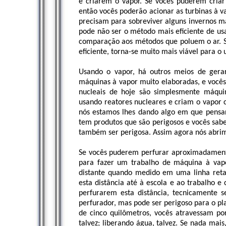
e criarem o vapor. Se vocês puderem criar
então vocês poderão acionar as turbinas à va
precisam para sobreviver alguns invernos ma
pode não ser o método mais eficiente de u
comparação aos métodos que poluem o ar. S
eficiente, torna-se muito mais viável para o u
Usando o vapor, há outros meios de gera
máquinas à vapor muito elaboradas, e vocês
nucleais de hoje são simplesmente máqui
usando reatores nucleares e criam o vapor c
nós estamos lhes dando algo em que pensar
tem produtos que são perigosos e vocês sab
também ser perigosa. Assim agora nós abrim
Se vocês puderem perfurar aproximadamente 
para fazer um trabalho de máquina à vapo
distante quando medido em uma linha reta
esta distância até à escola e ao trabalho 
perfurarem esta distância, tecnicamente s
perfurador, mas pode ser perigoso para o pl
de cinco quilômetros, vocês atravessam por 
talvez; liberando água, talvez. Se nada m