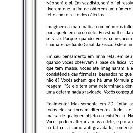
Não será o pi. Em vez disto, será o “pi resol
tiverem que, a fim de obterem um número int
feito com o resto dos cálculos.
Imaginem a matemática com números influe
por aquele em torno dele. Eu estou lhes da
servirá: Porque quando vocês começarem
chamarei de Santo Graal da Física. Este é 
Em seu pensamento em linha reta, em seu 
quando vocês observam a base da física, v
que têm massa, vocês até imaginaram a es
consistência das fórmulas, baseados no que
não é? Vocês acham que há uma fórmula pa
reagem. “Se ele tem uma determinada densi
uma determinada gravidade. Vocês consegui
Realmente! Mas somente em 3D. Então ass
todos eles se tornam diferentes. Tudo isto
massa de qualquer objeto na existência. N
Vocês podem alterar a massa dele, e portant
há tal coisa como anti-gravidade, soment