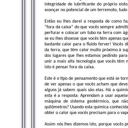
integridade de lubrificante do próprio xis
avançar no potencial de um terremoto, tudo
Então eu lhes darei a resposta de como fa
“fora da caixa” do que vocês sempre admit
perfurar e colocar um tubo na terra com águ
se eu lhes dissesse que vocês têm apenas qu
bastante calor para o fluido ferver! Vocês d
da terra, que têm calor muito próximo à sup
dos lugares que lhes estamos pedindo para
unir a mais alta tecnologia que vocês têm 
isto é pensar fora da caixa.
Este é o tipo de pensamento que está se tor
de ver apenas o que vocês acham que dever
alguns já sabem quais são elas. Há a quím
esta é a resposta: Aprendam a usar aquela
máquina de sistema geotérmico, que não
quilômetros? Usando esta química conhecida 
obter o calor que vocês precisam para o vapo
Assim nós lhes dizemos isto, porque vocês p