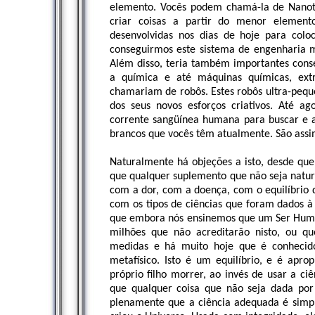
elemento. Vocês podem chamá-la de Nanote
criar coisas a partir do menor element
desenvolvidas nos dias de hoje para col
conseguirmos este sistema de engenharia mo
Além disso, teria também importantes conse
a química e até máquinas químicas, ex
chamariam de robôs. Estes robôs ultra-pequ
dos seus novos esforços criativos. Até ag
corrente sangüínea humana para buscar e 
brancos que vocês têm atualmente. São assi
Naturalmente há objeções a isto, desde que
que qualquer suplemento que não seja natu
com a dor, com a doença, com o equilíbrio q
com os tipos de ciências que foram dados 
que embora nós ensinemos que um Ser Humano
milhões que não acreditarão nisto, ou qu
medidas e há muito hoje que é conhecid
metafísico. Isto é um equilíbrio, e é apr
próprio filho morrer, ao invés de usar a ci
que qualquer coisa que não seja dada po
plenamente que a ciência adequada é simp