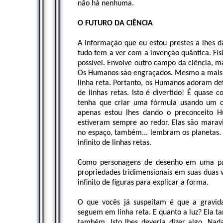
não há nenhuma.
O FUTURO DA CIÊNCIA
A informação que eu estou prestes a lhes da
tudo tem a ver com a invenção quântica. Fís
possível. Envolve outro campo da ciência, m
Os Humanos são engraçados. Mesmo a mais 
linha reta. Portanto, os Humanos adoram de
de linhas retas. Isto é divertido! É quase
tenha que criar uma fórmula usando um obj
apenas estou lhes dando o preconceito Hu
estiveram sempre ao redor. Elas são marav
no espaço, também... lembram os planetas
infinito de linhas retas.
Como personagens de desenho em uma pági
propriedades tridimensionais em suas duas 
infinito de figuras para explicar a forma.
O que vocês já suspeitam é que a gravid
seguem em linha reta. E quanto a luz? Ela t
também. Isto lhes deveria dizer algo. Na