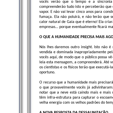
vocês verão que o tempo e a sincronia 
compreenderão tudo isto e perceberão que 
vapor. E não vai levar cinco anos para const
fumaça. Ela não poluirá, e não terão que s
calor natural de Gaia que é eterno! Ela cria
empresas... porque eventualmente ficará mai
O QUE A HUMANIDADE PRECISA MAIS AG
Nós lhes daremos outro insight. Isto não é
vendida e dominada inapropriadamente pela 
vocês aqui, de modo que o público possa vê
leia esta mensagem, a compreenderá. Até v
os cientistas e os físicos terão que execut
oportuno.
O recurso que a humanidade mais precisar
o que provavelmente vocês já adivinharam: 
notar que a neve está caindo mais e mais
têm infra-estrutura para capturar o escoame
velha energia com os velhos padrões do tem
A NOVA RESPOSTA DA DESSALINIZAÇÃO