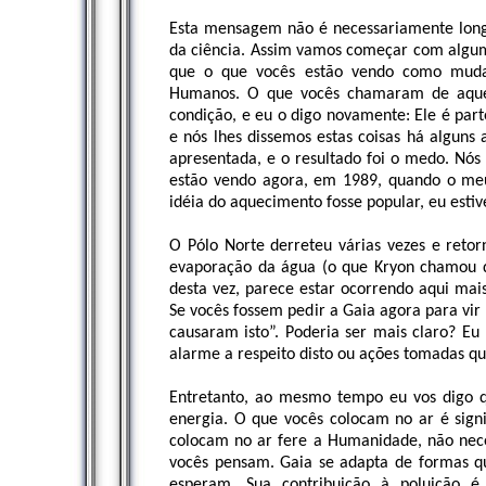
Esta mensagem não é necessariamente long
da ciência. Assim vamos começar com alguma
que o que vocês estão vendo como mudan
Humanos. O que vocês chamaram de aquec
condição, e eu o digo novamente: Ele é part
e nós lhes dissemos estas coisas há alguns
apresentada, e o resultado foi o medo. Nó
estão vendo agora, em 1989, quando o meu
idéia do aquecimento fosse popular, eu estiv
O Pólo Norte derreteu várias vezes e retor
evaporação da água (o que Kryon chamou d
desta vez, parece estar ocorrendo aqui mai
Se vocês fossem pedir a Gaia agora para vi
causaram isto”. Poderia ser mais claro? E
alarme a respeito disto ou ações tomadas qu
Entretanto, ao mesmo tempo eu vos digo
energia. O que vocês colocam no ar é signi
colocam no ar fere a Humanidade, não nece
vocês pensam. Gaia se adapta de formas q
esperam. Sua contribuição à poluição é