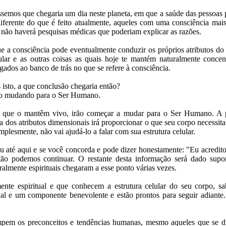
issemos que chegaria um dia neste planeta, em que a saúde das pessoas 
ferente do que é feito atualmente, aqueles com uma consciência mai
 não haverá pesquisas médicas que poderiam explicar as razões.
e a consciência pode eventualmente conduzir os próprios atributos do
lar e as outras coisas as quais hoje te mantém naturalmente conce
egados ao banco de trás no que se refere à consciência.
 isto, a que conclusão chegaria então?
tão mudando para o Ser Humano.
 que o mantêm vivo, irão começar a mudar para o Ser Humano. A 
 dos atributos dimensionais irá proporcionar o que seu corpo necessit
mplesmente, não vai ajudá-lo a falar com sua estrutura celular.
u até aqui e se você concorda e pode dizer honestamente: "Eu acredit
ão podemos continuar. O restante desta informação será dado sup
almente espirituais chegaram a esse ponto várias vezes.
te espiritual e que conhecem a estrutura celular do seu corpo, 
al e um componente benevolente e estão prontos para seguir adiante.
ompem os preconceitos e tendências humanas, mesmo aqueles que se d