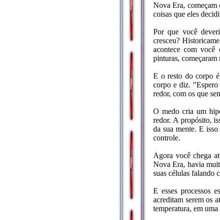
Nova Era, começam co
coisas que eles decidi
Por que você deveri
cresceu? Historicame
acontece com você e
pinturas, começaram n
E o resto do corpo é
corpo e diz. "Espero 
redor, com os que se
O medo cria um hipo
redor. A propósito, 
da sua mente. E isso
controle.
Agora você chega até
Nova Era, havia muit
suas células falando 
E esses processos e
acreditam serem os a
temperatura, em uma 