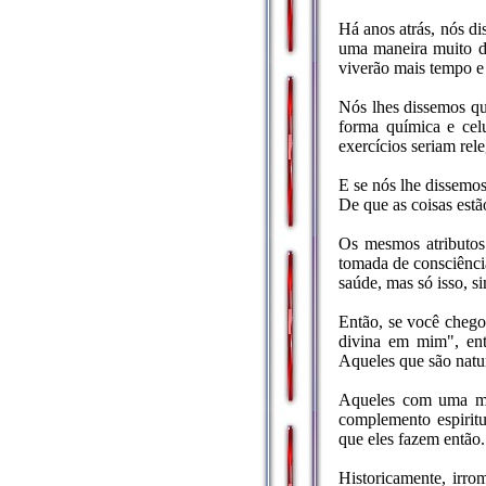
Há anos atrás, nós d
uma maneira muito di
viverão mais tempo e
Nós lhes dissemos qu
forma química e celu
exercícios seriam rel
E se nós lhe dissemos
De que as coisas es
Os mesmos atributos
tomada de consciência
saúde, mas só isso, si
Então, se você chego
divina em mim", ent
Aqueles que são natur
Aqueles com uma men
complemento espiritu
que eles fazem então.
Historicamente, irr