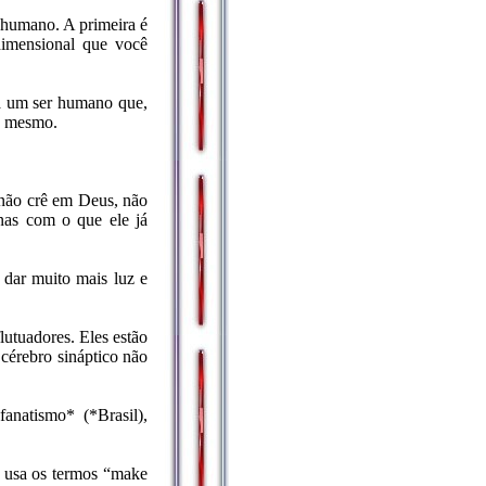
 humano. A primeira é
idimensional que você
ia um ser humano que,
go mesmo.
 não crê em Deus, não
enas com o que ele já
 dar muito mais luz e
lutuadores. Eles estão
 cérebro sináptico não
natismo* (*Brasil),
n usa os termos “make