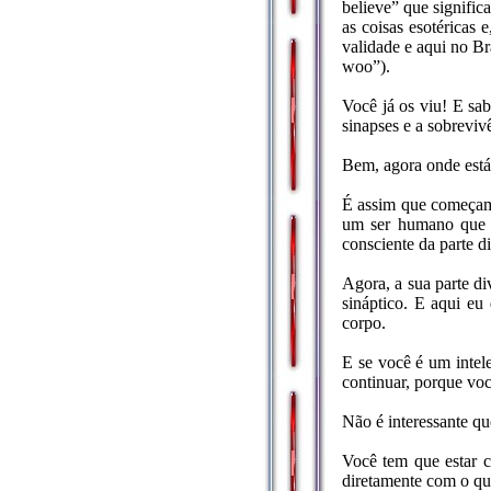
believe” que signific
as coisas esotéricas
validade e aqui no B
woo”).
Você já os viu! E sab
sinapses e a sobreviv
Bem, agora onde est
É assim que começamo
um ser humano que ma
consciente da parte d
Agora, a sua parte div
sináptico. E aqui eu
corpo.
E se você é um intele
continuar, porque voc
Não é interessante qu
Você tem que estar c
diretamente com o qu