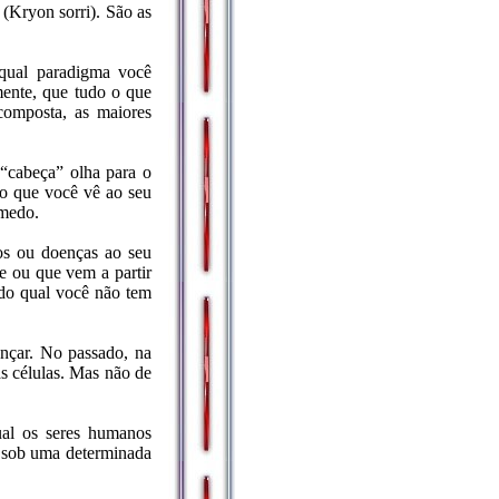
(Kryon sorri). São as
 qual paradigma você
mente, que tudo o que
composta, as maiores
 “cabeça” olha para o
ilo que você vê ao seu
 medo.
os ou doenças ao seu
e ou que vem a partir
 do qual você não tem
ançar. No passado, na
s células. Mas não de
ual os seres humanos
, sob uma determinada