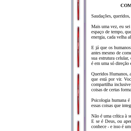
COMUNICAÇ
Saudações, querido
Mais uma vez, eu sei
espaço de tempo, que
energia, cada velha a
E já que os humanos 
antes mesmo de começ
sua estrutura celular
é em uma só direção e
Queridos Humanos, an
que está por vir. V
compartilha inclusiv
coisas de certas for
Psicologia humana é o
essas coisas que int
Não é uma crítica à s
E se é Deus, ou apen
conhece - e isso é um