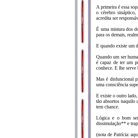
A primeira é essa so
o cérebro sináptico,
acredita ser responsáv
É uma mistura dos do
para os demais, realm
E quando existe um d
Quando um ser humano
é capaz de ter um pe
conhece. E lhe serve
Mas é disfuncional p
uma consciência super
E existe o outro lado
tão absortos naquilo 
tem chance.
Lógica e o bom sen
dissimulação** e trap
(nota de Patrícia: a