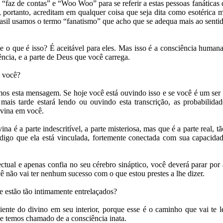
a “faz de contas” e “Woo Woo” para se referir a estas pessoas fanática
 e, portanto, acreditam em qualquer coisa que seja dita como esotérica
rasil usamos o termo “fanatismo” que acho que se adequa mais ao sent
e o que é isso? É aceitável para eles. Mas isso é a consciência humana,
ência, e a parte de Deus que você carrega.
á você?
s esta mensagem. Se hoje você está ouvindo isso e se você é um ser
is tarde estará lendo ou ouvindo esta transcrição, as probabilida
ivina em você.
ina é a parte indescritível, a parte misteriosa, mas que é a parte real, 
 digo que ela está vinculada, fortemente conectada com sua capacida
ctual e apenas confia no seu cérebro sináptico, você deverá parar por
ê não vai ter nenhum sucesso com o que estou prestes a lhe dizer.
e estão tão intimamente entrelaçados?
iente do divino em seu interior, porque esse é o caminho que vai te le
e temos chamado de a consciência inata.