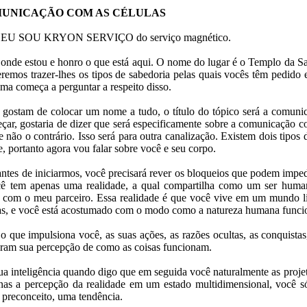
ÃO COM AS CÉLULAS
s, EU SOU KRYON SERVIÇO do serviço magnético.
 onde estou e honro o que está aqui. O nome do lugar é o Templo da Sab
remos trazer-lhes os tipos de sabedoria pelas quais vocês têm pedido 
lma começa a perguntar a respeito disso.
gostam de colocar um nome a tudo, o título do tópico será a comun
ar, gostaria de dizer que será especificamente sobre a comunicação co
, e não o contrário. Isso será para outra canalização. Existem dois tipo
, portanto agora vou falar sobre você e seu corpo.
tes de iniciarmos, você precisará rever os bloqueios que podem imped
ocê tem apenas uma realidade, a qual compartilha como um ser hum
e com o meu parceiro. Essa realidade é que você vive em um mundo li
mas, e você está acostumado com o modo como a natureza humana funci
 que impulsiona você, as suas ações, as razões ocultas, as conquistas
egram sua percepção de como as coisas funcionam.
ua inteligência quando digo que em seguida você naturalmente as projet
as a percepção da realidade em um estado multidimensional, você só
 preconceito, uma tendência.