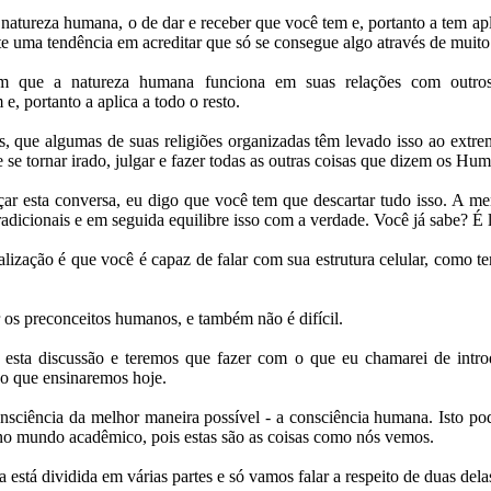
atureza humana, o de dar e receber que você tem e, portanto a tem apl
 uma tendência em acreditar que só se consegue algo através de muito 
m que a natureza humana funciona em suas relações com outro
e, portanto a aplica a todo o resto.
es, que algumas de suas religiões organizadas têm levado isso ao ext
 se tornar irado, julgar e fazer todas as outras coisas que dizem os Hu
ar esta conversa, eu digo que você tem que descartar tudo isso. A 
adicionais e em seguida equilibre isso com a verdade. Você já sabe? É 
lização é que você é capaz de falar com sua estrutura celular, como t
 os preconceitos humanos, e também não é difícil.
sta discussão e teremos que fazer com o que eu chamarei de intro
 o que ensinaremos hoje.
nsciência da melhor maneira possível - a consciência humana. Isto pod
no mundo acadêmico, pois estas são as coisas como nós vemos.
está dividida em várias partes e só vamos falar a respeito de duas dela