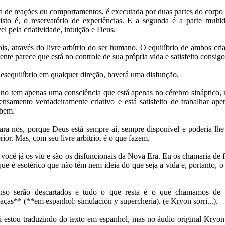
pa de reações ou comportamentos, é executada por duas partes do corpo
 isto é, o reservatório de experiências. E a segunda é a parte mult
el pela criatividade, intuição e Deus.
is, através do livre arbítrio do ser humano. O equilíbrio de ambos cr
ente parece que está no controle de sua própria vida e satisfeito consi
esequilíbrio em qualquer direção, haverá uma disfunção.
 tem apenas uma consciência que está apenas no cérebro sináptico,
nsamento verdadeiramente criativo e está satisfeito de trabalhar ap
 bem.
ara nós, porque Deus está sempre aí, sempre disponível e poderia lhe
ior. Mas, com seu livre arbítrio, é o que fazem.
, você já os viu e são os disfuncionais da Nova Era. Eu os chamaria de f
que é esotérico que não têm nem ideia do que seja a vida e, portanto, o
so serão descartados e tudo o que resta é o que chamamos de fa
aças** (**em espanhol: simulación y superchería). (e Kryon sorri...).
qui estou traduzindo do texto em espanhol, mas no áudio original Kryo