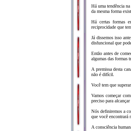
Há uma tendência na n
da mesma forma existe
Há certas formas e
reciprocidade que tem 
Já dissemos isso ant
disfuncional que pode
Então antes de começ
algumas das formas tr
A premissa desta cana
não é difícil.
Você tem que superar
Vamos começar com e
preciso para alcançar
Nós definiremos a co
que você encontrará 
A consciência humana 