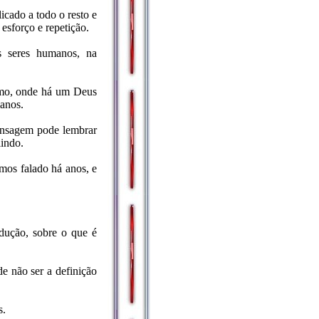
icado a todo o resto e
esforço e repetição.
s seres humanos, na
remo, onde há um Deus
manos.
mensagem pode lembrar
lindo.
emos falado há anos, e
dução, sobre o que é
e não ser a definição
s.