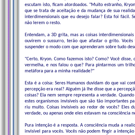
escutam isto, ficam atordoados. "Muito estranho, Kryon
que se trata de aceitação e da mudança de sua realid
interdimensionais que eu desejo falar? Esta foi fácil.
não lerem o resto.
Entendam, a 3D grita, mas as coisas interdimensionai
ouvirem o sussurro, terão que afastar o grito. Você
suspender o modo com que aprenderam sobre tudo desd
"Certo, Kryon. Como fazemos isto? Como? Você disse, q
vermelha, e nos falou o que? Para pintarmos um trilh
metáfora para a minha realidade?"
Esta é a coisa: Seres Humanos duvidam do que vai con
percepção era real? Alguém já lhe disse que a percepç
coisas? Ela nem sempre representa a verdade. Quando l
estes organismos invisíveis que são tão importantes 
riu muito. Coisas invisíveis ao redor de vocês? Eles 
verdade, ou apenas onde eles estavam na consciência
Pura intenção é a resposta. A consciência muda a realid
invisível para vocês. Vocês não podem fingir a intenção