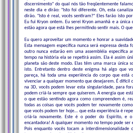
discernimento" do qual nós tão freqüentemente falamo
neste dia e dirão: "Isto foi diferente. Oh, esta canaliz
dirão. "Isto é real, vocês sentiram?" Eles farão isto p
Eu fui Kryon ontem. Eu serei Kryon amanhã e a única 
estão agora que está lhes permitindo sentir mais. O qu
Eu quero aproveitar um momento e honrar a suavidade
Esta mensagem específica nunca será expressa desta 
outro nunca estarão em uma assembléia específica 
tempo na história ela se repetirá assim. Ela é assim ún
planeta são deste modo. Elas têm uma marca única sob
isto. Entretanto dentro deste enigma há algo que 
pareça, há toda uma experiência do corpo que está o
vivenciar a qualquer momento que desejarem. É difícil 
na 3D, vocês podem levar esta singularidade, para fo
podem criá-la sempre que quiserem. A energia que est
o que estão sentindo agora como compreendem é, re
todas as coisas que vocês podem ter novamente como 
que vocês podem ter hoje... que esta experiência é repe
criá-la novamente. Este é o poder do Espírito, e
encantadora! A qualquer momento no tempo pode ser ex
Pois enquanto vocês tocam a interdimensionalidade d