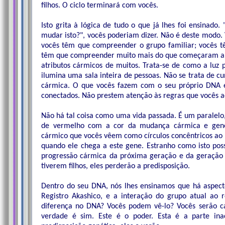
filhos. O ciclo terminará com vocês.
Isto grita à lógica de tudo o que já lhes foi ensinado.
mudar isto?", vocês poderiam dizer. Não é deste modo
vocês têm que compreender o grupo familiar; vocês t
têm que compreender muito mais do que começaram a
atributos cármicos de muitos. Trata-se de como a luz 
ilumina uma sala inteira de pessoas. Não se trata de cu
cármica. O que vocês fazem com o seu próprio DNA en
conectados. Não prestem atenção às regras que vocês
Não há tal coisa como uma vida passada. É um paralelo,
de vermelho com a cor da mudança cármica e genét
cármico que vocês vêem como círculos concêntricos ao
quando ele chega a este gene. Estranho como isto pos
progressão cármica da próxima geração e da geração 
tiverem filhos, eles perderão a predisposição.
Dentro do seu DNA, nós lhes ensinamos que há aspecto
Registro Akashico, e a interação do grupo atual ao 
diferença no DNA? Vocês podem vê-lo? Vocês serão c
verdade é sim. Este é o poder. Esta é a parte ina