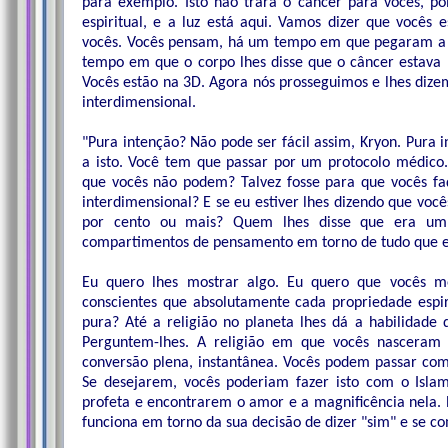
para exemplo. Isto não trará o câncer para vocês, p
espiritual, e a luz está aqui. Vamos dizer que vocês
vocês. Vocês pensam, há um tempo em que pegaram a
tempo em que o corpo lhes disse que o câncer estava 
Vocês estão na 3D. Agora nós prosseguimos e lhes diz
interdimensional.
"Pura intenção? Não pode ser fácil assim, Kryon. Pura 
a isto. Você tem que passar por um protocolo médico.
que vocês não podem? Talvez fosse para que vocês fa
interdimensional? E se eu estiver lhes dizendo que voc
por cento ou mais? Quem lhes disse que era um
compartimentos de pensamento em torno de tudo que e
Eu quero lhes mostrar algo. Eu quero que vocês 
conscientes que absolutamente cada propriedade espi
pura? Até a religião no planeta lhes dá a habilidade
Perguntem-lhes. A religião em que vocês nasceram
conversão plena, instantânea. Vocês podem passar com
Se desejarem, vocês poderiam fazer isto com o Is
profeta e encontrarem o amor e a magnificência nela. 
funciona em torno da sua decisão de dizer "sim" e se