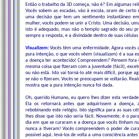
Então o trabalho da 3D começa, não é? Em algumas reli
Vocês sobem as escadas, vão à escola, oram de certo
uma decisão que tem um sentimento instantâneo em
mulher, vocês podem se unir a Cristo. Uma decisão, um
isto é adequado, mas não o templo sagrado do seu pró
sempre a resposta, e a divindade dentro de suas célula
Visualizem:
Vocês têm uma enfermidade. Agora vocês a
pura intenção, o que vocês vêem (visualizam) é a sua e
a doença ter acontecido! Compreendem? Pensem fora d
mesma coisa que fizeram com a juventude (fácil), excet
ou não está. Isto vai torná-lo até mais difícil, porque
se não o fizeram. Vocês se preocupam se voltarão. Rea
mostra que a pura intenção nunca foi dada.
Oh, querido Humano, eu quero lhes dizer esta verdade,
Ela os retornará antes que adquirissem a doença, a
rebobinando este relógio. Isto significa para as suas 
lhes disse que isto não seria fácil. Novamente, é o p
dia em que se curaram e a doença que vocês tinham nu
nunca a tiveram! Vocês compreendem o poder de cu
possível aqui, levá-los de volta a uma consciência ante