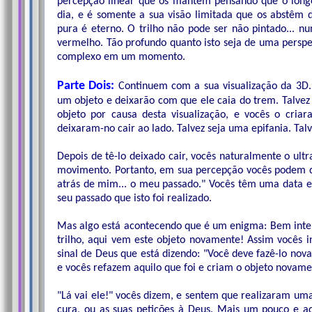
percepção linear que os mantêm pensando que o longo 
dia, e é somente a sua visão limitada que os abstêm
pura é eterno. O trilho não pode ser não pintado... n
vermelho. Tão profundo quanto isto seja de uma perspec
complexo em um momento.
Parte Dois:
Continuem com a sua visualização da 3D. L
um objeto e deixarão com que ele caia do trem. Talvez
objeto por causa desta visualização, e vocês o cria
deixaram-no cair ao lado. Talvez seja uma epifania. Talv
Depois de tê-lo deixado cair, vocês naturalmente o ul
movimento. Portanto, em sua percepção vocês podem dizer
atrás de mim... o meu passado." Vocês têm uma data 
seu passado que isto foi realizado.
Mas algo está acontecendo que é um enigma: Bem inte
trilho, aqui vem este objeto novamente! Assim vocês 
sinal de Deus que está dizendo: "Você deve fazê-lo n
e vocês refazem aquilo que foi e criam o objeto novame
"Lá vai ele!" vocês dizem, e sentem que realizaram um
cura, ou as suas petições à Deus. Mais um pouco e a