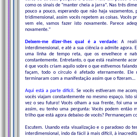
como os sinais de "manter cheia a jarra". Nas três dim
pouco a pouco, esperando que não haja vazamentos, p
tridimensional, assim vocês repetem as coisas. Vocês 
vem ele, vamos fazer isto novamente. Parece adeq
novamente."
Deixem-me dizer-lhes qual é a verdade:
A reali
interdimensional, e até a sua ciência o admite agora.
uma linha de tempo reta, que os envelhece e natu
constantemente. Entretanto, o que está realmente acon
é que vocês criam aquilo sobre o que estivemos faland
façam, todo o círculo é afetado eternamente. Ele
terminaram com a manifestação assim que o fizeram...
Aqui está a parte difícil
. Se vocês estiveram me acomp
vocês viajam constantemente no mesmo espaço. Isto si
vez o seu futuro! Vocês olham a sua frente, foi uma v
assim, eu tenho uma pergunta: Vocês podem então m
trilho que está agora debaixo de vocês? Permaneçam c
Escutem. Usando esta visualização e o paradoxo do tem
interdimensional, indo da fácil à mais difícil, à inacredit