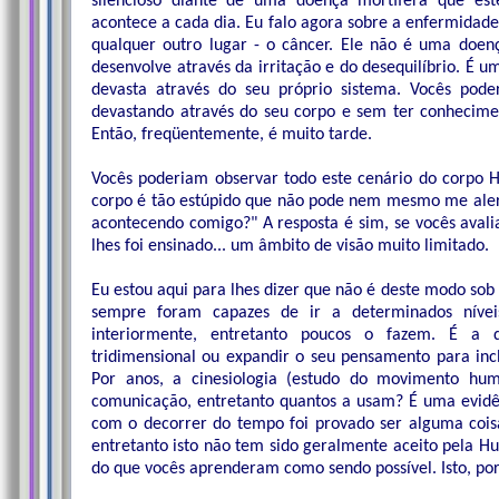
silencioso diante de uma doença mortífera que este
acontece a cada dia. Eu falo agora sobre a enfermida
qualquer outro lugar - o câncer. Ele não é uma doen
desenvolve através da irritação e do desequilíbrio. É u
devasta através do seu próprio sistema. Vocês pode
devastando através do seu corpo e sem ter conhecimen
Então, freqüentemente, é muito tarde.
Vocês poderiam observar todo este cenário do corpo H
corpo é tão estúpido que não pode nem mesmo me alert
acontecendo comigo?" A resposta é sim, se vocês aval
lhes foi ensinado... um âmbito de visão muito limitado.
Eu estou aqui para lhes dizer que não é deste modo sob
sempre foram capazes de ir a determinados níve
interiormente, entretanto poucos o fazem. É a d
tridimensional ou expandir o seu pensamento para in
Por anos, a cinesiologia (estudo do movimento hu
comunicação, entretanto quantos a usam? É uma evidênc
com o decorrer do tempo foi provado ser alguma coisa
entretanto isto não tem sido geralmente aceito pela H
do que vocês aprenderam como sendo possível. Isto, por