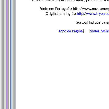
Seus Direitos Autorais, entretanto, proíbem a ve
Fonte em Português: http://www.novasener
Original em Inglês:
http://www.kryon.c
Gostou! Indique para
|
Topo da Página
| |
Voltar Men