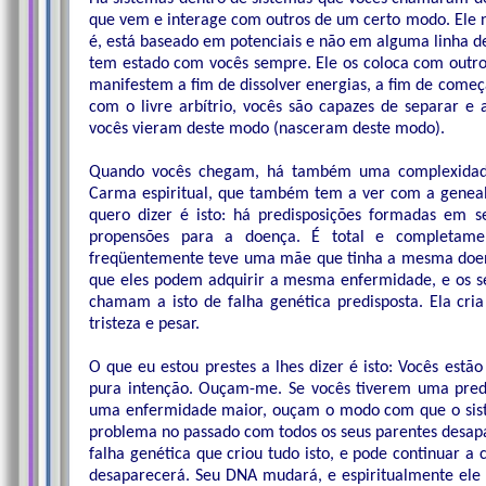
que vem e interage com outros de um certo modo. Ele nã
é, está baseado em potenciais e não em alguma linha d
tem estado com vocês sempre. Ele os coloca com outro
manifestem a fim de dissolver energias, a fim de começ
com o livre arbítrio, vocês são capazes de separar e
vocês vieram deste modo (nasceram deste modo).
Quando vocês chegam, há também uma complexidade
Carma espiritual, que também tem a ver com a genealo
quero dizer é isto: há predisposições formadas em s
propensões para a doença. É total e completa
freqüentemente teve uma mãe que tinha a mesma doença
que eles podem adquirir a mesma enfermidade, e os seus 
chamam a isto de falha genética predisposta. Ela cria
tristeza e pesar.
O que eu estou prestes a lhes dizer é isto: Vocês es
pura intenção. Ouçam-me. Se vocês tiverem uma predis
uma enfermidade maior, ouçam o modo com que o sistem
problema no passado com todos os seus parentes desap
falha genética que criou tudo isto, e pode continuar a 
desaparecerá. Seu DNA mudará, e espiritualmente ele 