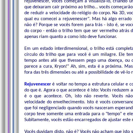
rejuvenescer, vocês começam a visualizá-lo, criando 
que deixaram cair próximo ao trilho... vocês começarão
de reduzir a velocidade do relógio do corpo. Na 3D, voc
qual eu comecei a rejuvenescer". Mas há algo errado 
não é? Porque se vocês forem para trás - isto é, se vo
do corpo - então o trilho tem que ser vermelho atrás d
apenas riam quanto a como isto deve funcionar.
Em um estado interdimensional, o trilho está comple
círculo do trilho que para você é um milagre. Ele t
tempo antes até que tivessem pego uma doença, ou qu
parece a cura, Kryon!" Ah, sim, esta é a próxima. Ma
fora das três dimensões ou até a possibilidade de vê-lo 
Rejuvenescer
é voltar no tempo a estrutura celular e 
do que é. Agora o que acontece é isto: Vocês reduzem a
é o que acontece. Oh, isto não reverte. Vocês nã
velocidade do envelhecimento. Isto é vocês conversa
que foi negligenciado quando vocês nasceram esperan
corpo teve somente uma entrada para o "tempo" e ele e
Subitamente, vocês estão encarregados de ajustar este r
Vocês duvidam disto, não é? Vocês não acham que isto s