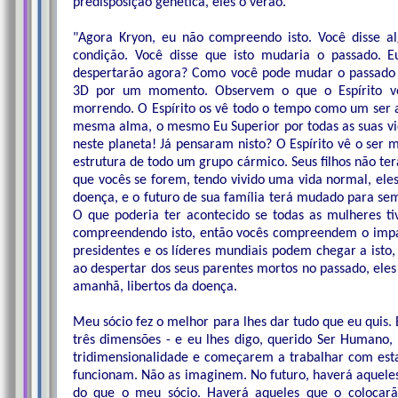
predisposição genética, eles o verão.
"Agora Kryon, eu não compreendo isto. Você disse al
condição. Você disse que isto mudaria o passado. 
despertarão agora? Como você pode mudar o passado p
3D por um momento. Observem o que o Espírito vê
morrendo. O Espírito os vê todo o tempo como um ser a
mesma alma, o mesmo Eu Superior por todas as suas v
neste planeta! Já pensaram nisto? O Espírito vê o ser
estrutura de todo um grupo cármico. Seus filhos não te
que vocês se forem, tendo vivido uma vida normal, ele
doença, e o futuro de sua família terá mudado para se
O que poderia ter acontecido se todas as mulheres t
compreendendo isto, então vocês compreendem o impa
presidentes e os líderes mundiais podem chegar a isto
ao despertar dos seus parentes mortos no passado, eles 
amanhã, libertos da doença.
Meu sócio fez o melhor para lhes dar tudo que eu quis.
três dimensões - e eu lhes digo, querido Ser Humano,
tridimensionalidade e começarem a trabalhar com esta
funcionam. Não as imaginem. No futuro, haverá aqueles
do que o meu sócio. Haverá aqueles que o colocar