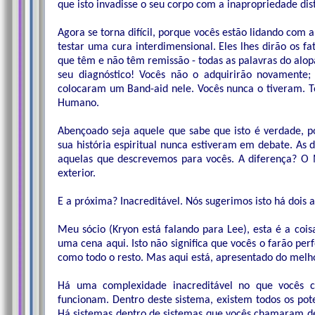
que isto invadisse o seu corpo com a inapropriedade dis
Agora se torna difícil, porque vocês estão lidando com
testar uma cura interdimensional. Eles lhes dirão os fa
que têm e não têm remissão - todas as palavras do alop
seu diagnóstico! Vocês não o adquirirão novamente;
colocaram um Band-aid nele. Vocês nunca o tiveram. Todo
Humano.
Abençoado seja aquele que sabe que isto é verdade, p
sua história espiritual nunca estiveram em debate. As
aquelas que descrevemos para vocês. A diferença? O M
exterior.
E a próxima? Inacreditável. Nós sugerimos isto há dois 
Meu sócio (Kryon está falando para Lee), esta é a coisa
uma cena aqui. Isto não significa que vocês o farão p
como todo o resto. Mas aqui está, apresentado do mel
Há uma complexidade inacreditável no que vocês 
funcionam. Dentro deste sistema, existem todos os pot
Há sistemas dentro de sistemas que vocês chamaram d