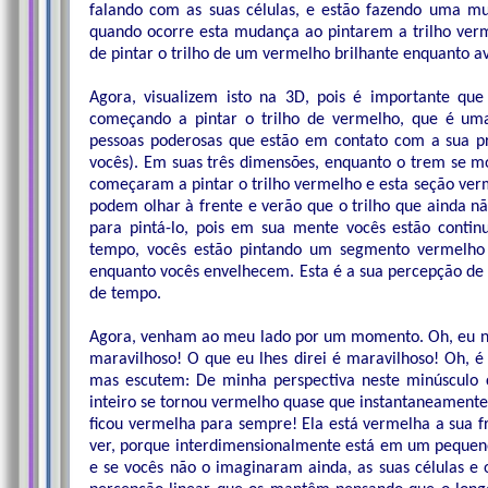
falando com as suas células, e estão fazendo uma m
quando ocorre esta mudança ao pintarem a trilho verm
de pintar o trilho de um vermelho brilhante enquanto 
Agora, visualizem isto na 3D, pois é importante qu
começando a pintar o trilho de vermelho, que é um
pessoas poderosas que estão em contato com a sua pró
vocês). Em suas três dimensões, enquanto o trem se m
começaram a pintar o trilho vermelho e esta seção ve
podem olhar à frente e verão que o trilho que ainda 
para pintá-lo, pois em sua mente vocês estão contin
tempo, vocês estão pintando um segmento vermelho 
enquanto vocês envelhecem. Esta é a sua percepção de 
de tempo.
Agora, venham ao meu lado por um momento. Oh, eu não
maravilhoso! O que eu lhes direi é maravilhoso! Oh, 
mas escutem: De minha perspectiva neste minúsculo c
inteiro se tornou vermelho quase que instantaneament
ficou vermelha para sempre! Ela está vermelha a sua f
ver, porque interdimensionalmente está em um pequeno 
e se vocês não o imaginaram ainda, as suas células e 