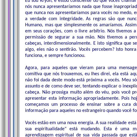
Eu sou Kryon, e estou consciente do que vocês chamar
nós nunca apresentaríamos nada que fosse inapropriad
que nunca nos apresentaríamos para vocês no medo, e
a verdade com integridade. As regras são que nunc
Humano, mas que simplesmente os amaríamos. Assim se
em seus corações, com o livre arbítrio. Nós tivemos a
permissão de segurar a sua mão. Nós tivemos a per
cabeças, interdimensionalmente. E isto significa que 
algo, eles não o sentirão. Vocês percebem? Isto honra
funciona, e sempre funcionou.
Agora, para aqueles que vieram para uma mensagem
comitiva que nós trouxemos, eu lhes direi, ela está a
não foi dada deste modo está próxima a vocês. Meu sóci
assunto e de como deve ser, tentando explicar o inexpli
cabeça. Não prossiga muito além do véu, pois você pr
apresentar esta informação apropriadamente. Pois hoj
começamos um processo de ensinar sobre a cura d
informação para aqueles no estrangeiro quando você for
Vocês estão em uma nova energia. A sua realidade est
sua espiritualidade" está mudando. Esta é uma m
aprendizagem espiritual de sua vida passada que est