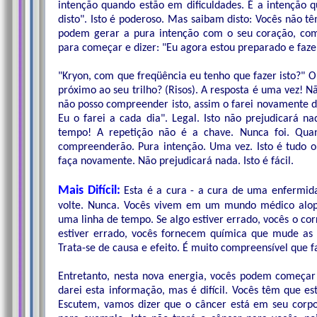
intenção quando estão em dificuldades. É a intenção q
disto". Isto é poderoso. Mas saibam disto: Vocês não t
podem gerar a pura intenção com o seu coração, co
para começar e dizer: "Eu agora estou preparado e faze
"Kryon, com que freqüência eu tenho que fazer isto?" 
próximo ao seu trilho? (Risos). A resposta é uma vez! 
não posso compreender isto, assim o farei novamente d
Eu o farei a cada dia". Legal. Isto não prejudicará 
tempo! A repetição não é a chave. Nunca foi. Quan
compreenderão. Pura intenção. Uma vez. Isto é tudo o 
faça novamente. Não prejudicará nada. Isto é fácil.
Mais Difícil:
Esta é a cura - a cura de uma enfermid
volte. Nunca. Vocês vivem em um mundo médico alop
uma linha de tempo. Se algo estiver errado, vocês o co
estiver errado, vocês fornecem química que mude as 
Trata-se de causa e efeito. É muito compreensível que f
Entretanto, nesta nova energia, vocês podem começar 
darei esta informação, mas é difícil. Vocês têm que es
Escutem, vamos dizer que o câncer está em seu corp