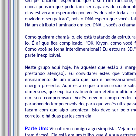
seu pé funcione, esperando que o seu rim funcione, 
nunca pensam que poderiam ser capazes de realmente t
elas estiveram esperando por vocês durante toda a su
ouvindo o seu patrão", pois o DNA espera que vocês fa
Há um atributo iluminado em seu DNA... vocês o chamari
Como queiram chamá-lo, ele está tratando da estrutur
lo. É aí que fica complicado. "OK, Kryon, como você 
Como você se torna interdimensional? Eu estou na 3D." 
parte inexplicável.
Neste grupo aqui hoje, há aqueles que estão à marge
prestando atenção). Eu convidarei estes que volt
ensinamento de um modo que não é necessariament
energia presente. Aqui está o que o meu sócio é soli
dimensões, que explica realmente um efeito multidime
em sua compreensão. Vocês devem compreender e
paradoxo do tempo envolvido, para que vocês ultrapas
façam com que algo aconteça. Isto deve ser pelo m
correto, e há duas partes com ela.
Parte Um:
Visualizem comigo algo simplista. Vejam-
trem é você. Ele está em um trilho, que é a sua estrut