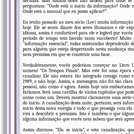
décadas. Mas muitos deles não sabem para onde se di
perguntam: “Onde está o início da informação? Onde 
Onde está o manual que eu posso aplicar?”
Eu tenho passado ao meu sócio (Lee) muita informação p
hoje. Ele se senta diante dos seres Humanos e ele e
idioma, assim é confortável para ele e legível por vocês
período de tempo tem havido tanto encoberto! Muito d
“informação essencial”, todas misturadas dependendo 
para alguém que esteja despertando nesta mudança mas
nem premissa em que se construir uma base.
Verdadeiramente, vocês poderiam começar no Livro 
nomear “Os Tempos Finais”. Mas este foi uma época c
canalizar. Ele não estava tão integrado comigo como
1989, e não hoje. Assim, a mensagem não foi tão clar
pessoal, não como é agora. Assim hoje nós embarcamo
faríamos. Será uma cartilha de vários capítulos que pod
nome como um. Deverá mostrar claramente uma série d
do início. A canalização desta noite, portanto, será info
início desta nova energia e tudo o que prossiga com ela
virá a descobrir a premissa. Isto é também o que algu
alguma informação que vocês nem sabem que será aprese
Assim dizemos: “Ela se inicia”, e esta canalização, q