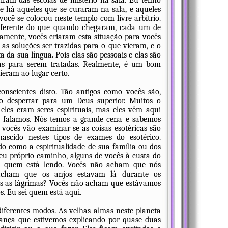
íram das escolas de mistério na sala. Eu tenho
e há aqueles que se curaram na sala, e aqueles
ocê se colocou neste templo com livre arbítrio.
diferente do que quando chegaram, cada um de
amente, vocês criaram esta situação para vocês
as soluções ser trazidas para o que vieram, e o
da sua língua. Pois elas são pessoais e elas são
tas para serem tratadas. Realmente, é um bom
eram ao lugar certo.
onscientes disto. Tão antigos como vocês são,
o despertar para um Deus superior. Muitos o
les eram seres espirituais, mas eles vêm aqui
e falamos. Nós temos a grande cena e sabemos
vocês vão examinar se as coisas esotéricas são
scido nestes tipos de exames do esotérico.
o como a espiritualidade de sua família ou dos
eu próprio caminho, alguns de vocês à custa do
 e quem está lendo. Vocês não acham que nós
acham que os anjos estavam lá durante os
s as lágrimas? Vocês não acham que estávamos
. Eu sei quem está aqui.
ferentes modos. As velhas almas neste planeta
ança que estivemos explicando por quase duas