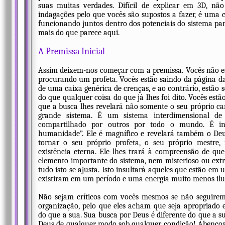
suas muitas verdades. Difícil de explicar em 3D, nã
indagações pelo que vocês são supostos a fazer, é uma 
funcionando juntos dentro dos potenciais do sistema pa
mais do que parece aqui.
A Premissa Inicial
Assim deixem-nos começar com a premissa. Vocês não e
procurando um profeta. Vocês estão saindo da página da
de uma caixa genérica de crenças, e ao contrário, estão 
do que qualquer coisa do que já lhes foi dito. Vocês est
que a busca lhes revelará não somente o seu próprio 
grande sistema. É um sistema interdimensional de
compartilhado por outros por todo o mundo. É inat
humanidade”. Ele é magnífico e revelará também o Deu
tornar o seu próprio profeta, o seu próprio mestre,
existência eterna. Ele lhes trará à compreensão de qu
elemento importante do sistema, nem misterioso ou ex
tudo isto se ajusta. Isto insultará aqueles que estão em
existiram em um período e uma energia muito menos ilu
Não sejam críticos com vocês mesmos se não seguirem
organização, pelo que eles acham que seja apropriado es
do que a sua. Sua busca por Deus é diferente do que a 
Deus de qualquer modo sob qualquer condição! Abençoa