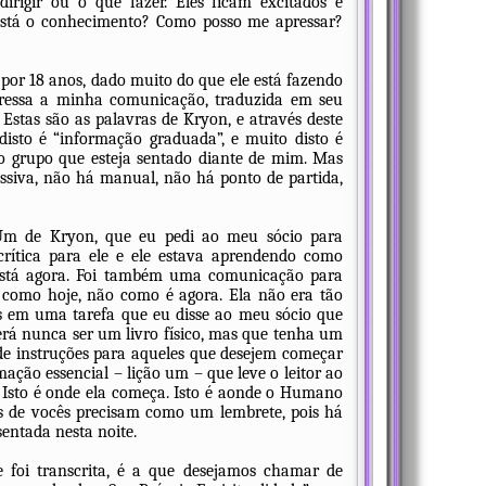
rigir ou o que fazer. Eles ficam excitados e
está o conhecimento? Como posso me apressar?
or 18 anos, dado muito do que ele está fazendo
xpressa a minha comunicação, traduzida em seu
. Estas são as palavras de Kryon, e através deste
isto é “informação graduada”, e muito disto é
do grupo que esteja sentado diante de mim. Mas
siva, não há manual, não há ponto de partida,
Um de Kryon, que eu pedi ao meu sócio para
rítica para ele e ele estava aprendendo como
 está agora. Foi também uma comunicação para
a como hoje, não como é agora. Ela não era tão
s em uma tarefa que eu disse ao meu sócio que
erá nunca ser um livro físico, mas que tenha um
e instruções para aqueles que desejem começar
rmação essencial – lição um – que leve o leitor ao
. Isto é onde ela começa. Isto é aonde o Humano
ns de vocês precisam como um lembrete, pois há
ntada nesta noite.
ue foi transcrita, é a que desejamos chamar de