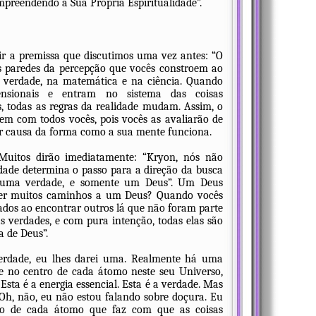
preendendo a Sua Própria Espiritualidade”.
r a premissa que discutimos uma vez antes: “O
as paredes da percepção que vocês constroem ao
 verdade, na matemática e na ciência. Quando
ensionais e entram no sistema das coisas
is, todas as regras da realidade mudam. Assim, o
bem com todos vocês, pois vocês as avaliarão de
 causa da forma como a sua mente funciona.
 Muitos dirão imediatamente: “Kryon, nós não
dade determina o passo para a direção da busca
 uma verdade, e somente um Deus”. Um Deus
 ver muitos caminhos a um Deus? Quando vocês
dos ao encontrar outros lá que não foram parte
s verdades, e com pura intenção, todas elas são
 de Deus”.
erdade, eu lhes darei uma. Realmente há uma
ue no centro de cada átomo neste seu Universo,
ta é a energia essencial. Esta é a verdade. Mas
“Oh, não, eu não estou falando sobre doçura. Eu
leo de cada átomo que faz com que as coisas