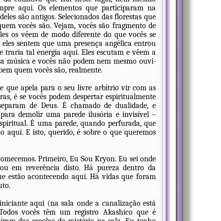
empre aqui. Os elementos que participaram na
eles são antigos. Selecionados das florestas que
 quem vocês são. Vejam, vocês são fragmento de
 eles os vêem de modo diferente do que vocês se
s eles sentem que uma presença angélica entrou
 traria tal energia aqui. Eles escutam e vêem a
osa música e vocês não podem nem mesmo ouvi-
bem quem vocês são, realmente.
 que apela para o seu livre arbítrio vir com as
ras, é se vocês podem despertar espiritualmente
separam de Deus. É chamado de dualidade, e
para demolir uma parede ilusória e invisível –
espiritual. É uma parede, quando perfurada, que
o aqui. E isto, querido, é sobre o que queremos
comecemos. Primeiro, Eu Sou Kryon. Eu sei onde
estou em reverência disto. Há pureza dentro da
que estão acontecendo aqui. Há vidas que foram
uto.
iciante aqui (na sala onde a canalização está
 Todos vocês têm um registro Akashico que é