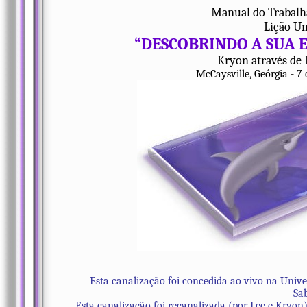
Manual do Trabalh
Lição U
“DESCOBRINDO A SUA 
Kryon através de 
McCaysville, Geórgia - 7
Esta canalização foi concedida ao vivo na Unive
Sab
Esta canalização foi recanalizada (por Lee e Kryon