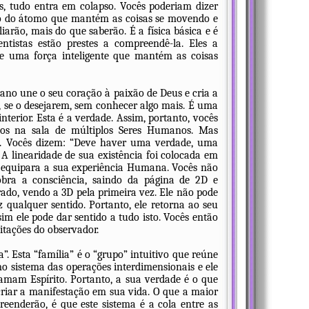
, tudo entra em colapso. Vocês poderiam dizer
eo do átomo que mantém as coisas se movendo e
iarão, mais do que saberão. É a física básica e é
ntistas estão prestes a compreendê-la. Eles a
 uma força inteligente que mantém as coisas
no une o seu coração à paixão de Deus e cria a
 se o desejarem, sem conhecer algo mais. É uma
interior. Esta é a verdade. Assim, portanto, vocês
mos na sala de múltiplos Seres Humanos. Mas
 Vocês dizem: “Deve haver uma verdade, uma
 A linearidade de sua existência foi colocada em
e equipara a sua experiência Humana. Vocês não
obra a consciência, saindo da página de 2D e
do, vendo a 3D pela primeira vez. Ele não pode
 qualquer sentido. Portanto, ele retorna ao seu
m ele pode dar sentido a tudo isto. Vocês então
tações do observador.
”. Esta “família” é o “grupo” intuitivo que reúne
mo sistema das operações interdimensionais e ele
mam Espírito. Portanto, a sua verdade é o que
riar a manifestação em sua vida. O que a maior
enderão, é que este sistema é a cola entre as