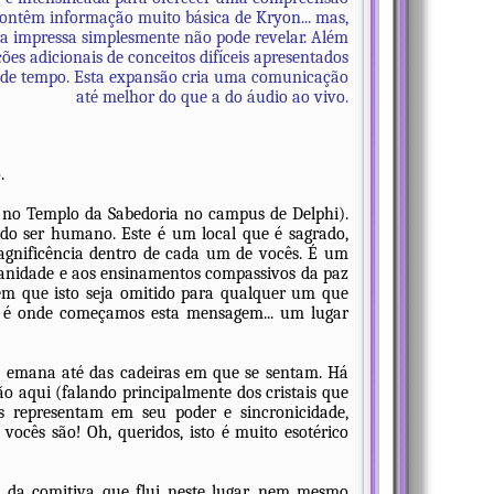
 contêm informação muito básica de Kryon... mas,
a impressa simplesmente não pode revelar. Além
ções adicionais de conceitos difíceis apresentados
es de tempo. Esta expansão cria uma comunicação
até melhor do que a do áudio ao vivo.
.
r no Templo da Sabedoria no campus de Delphi).
do ser humano. Este é um local que é sagrado,
agnificência dentro de cada um de vocês. É um
anidade e aos ensinamentos compassivos da paz
xem que isto seja omitido para qualquer um que
 e é onde começamos esta mensagem... um lugar
e emana até das cadeiras em que se sentam. Há
ão aqui (falando principalmente dos cristais que
es representam em seu poder e sincronicidade,
cês são! Oh, queridos, isto é muito esotérico
a da comitiva que flui neste lugar, nem mesmo