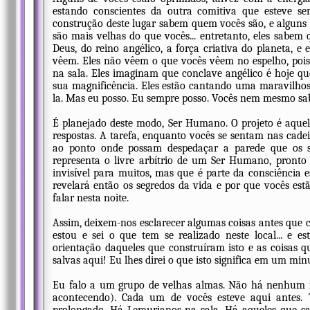
estando conscientes da outra comitiva que esteve s
construção deste lugar sabem quem vocês são, e alguns d
são mais velhas do que vocês... entretanto, eles sabem
Deus, do reino angélico, a força criativa do planeta, e
vêem. Eles não vêem o que vocês vêem no espelho, poi
na sala. Eles imaginam que conclave angélico é hoje que
sua magnificência. Eles estão cantando uma maravilh
la. Mas eu posso. Eu sempre posso. Vocês nem mesmo sa
É planejado deste modo, Ser Humano. O projeto é aquele
respostas. A tarefa, enquanto vocês se sentam nas cadei
ao ponto onde possam despedaçar a parede que os 
representa o livre arbítrio de um Ser Humano, pronto 
invisível para muitos, mas que é parte da consciência 
revelará então os segredos da vida e por que vocês estã
falar nesta noite.
Assim, deixem-nos esclarecer algumas coisas antes que 
estou e sei o que tem se realizado neste local... e 
orientação daqueles que construíram isto e as coisas 
salvas aqui! Eu lhes direi o que isto significa em um min
Eu falo a um grupo de velhas almas. Não há nenhum in
acontecendo). Cada um de vocês esteve aqui antes.