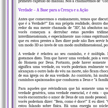
primeiro capítulo do manual. Nós a chamaremos de “Com
Verdade – A Base para a Crença e a Ação
Antes que comecemos o ensinamento, temos que discuti
que é a Verdade?” Em sua própria realidade, dentro d
redor da sua mente chamada de “3D”, há absolutos na
vocês começam a derrubar estas paredes tridim
interdimensionais, e especialmente nas coisas espiritua
que eu estou prestes a lhes dizer pode não lhes servir 
um modo 3D ao invés de um modo multidimensional, por
A verdade é relativa ao seu caminho, e é múltipla.
gostamos disto. Tem que haver uma verdade, pois a ver
do Homem por Deus. Portanto, pode haver somente
significa uma verdade, ou vocês poderiam realmente
alcançam o outro lado do véu na morte, não ficam choca
de sua igreja ou de sua verdade. Ao contrário, há muita
caminhos apaixonados que conduzem a Deus e “à família
Para aqueles que reivindicam que há somente uma v
verdade genérica, uma verdade essencial, e é esta – q
vocês encontrarão o amor de Deus de um modo pessoal. Es
vocês poderiam dizer: “Bem, como é doce!” E eu direi: 
estou falando sobre física. Há uma energia no núc