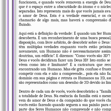
funcionem, e quando vocês removem a energia de Deus
que é o espaço entre a obscuridade do átomo e o núcl
separadas. Isto representa mais do que vocês jamais aval
o amor de Deus. Esta é a verdade essencial, e os cie
chamarão de algo mais, mas haverá a compreensão de
fluindo.
Aqui está a definição da verdade: É quando um Ser Huma
descoberta. É um reconhecimento de uma busca pessoal,
disposição, com livre arbítrio, de descobrir sobre o Deus 
têm múltiplas verdades enquanto vocês estão próxi
novamente, um Humano não é necessariamente assim.
doutrina, um edifício”. E dizemos: “Como vocês são 3D”!
Deus e vocês decidiram fazer um Deus 3D! Isto então s
vêem como isto é limitante? É a caricatura que rec
encontrando um Humano. Mas ele grita confuso e frustra
competir com ela e não a compreende... pois ela não faz
domínio em sua página e retrata os Humanos na 2D, assi
são representados como um desenho de 2D devido às limi
Dentro de cada um de vocês, vocês descobrirão a “família
a totalidade de Deus. Na essência da família está o mes
vem do amor de Deus e da compaixão do que vocês cha
vocês estão fazendo quando seguem a sua paixão para c
parte dos Seres Humanos não compreende e não compre