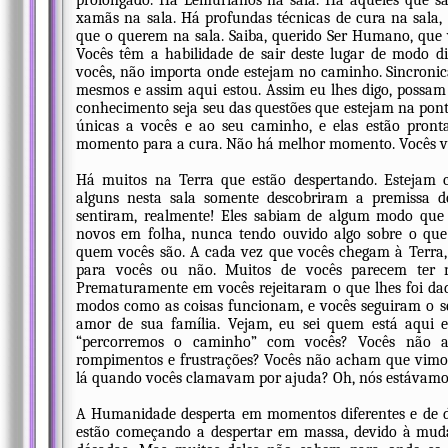
prolongado. Há Lemurianos na sala. Há aqueles que sa
xamãs na sala. Há profundas técnicas de cura na sala, 
que o querem na sala. Saiba, querido Ser Humano, que v
Vocês têm a habilidade de sair deste lugar de modo 
vocês, não importa onde estejam no caminho. Sincronic
mesmos e assim aqui estou. Assim eu lhes digo, possam 
conhecimento seja seu das questões que estejam na ponta 
únicas a vocês e ao seu caminho, e elas estão pron
momento para a cura. Não há melhor momento. Vocês vi
Há muitos na Terra que estão despertando. Estejam c
alguns nesta sala somente descobriram a premissa d
sentiram, realmente! Eles sabiam de algum modo que e
novos em folha, nunca tendo ouvido algo sobre o qu
quem vocês são. A cada vez que vocês chegam à Terra, 
para vocês ou não. Muitos de vocês parecem ter na
Prematuramente em vocês rejeitaram o que lhes foi dad
modos como as coisas funcionam, e vocês seguiram o s
amor de sua família. Vejam, eu sei quem está aqui
“percorremos o caminho” com vocês? Vocês não 
rompimentos e frustrações? Vocês não acham que vimo
lá quando vocês clamavam por ajuda? Oh, nós estávamos
A Humanidade desperta em momentos diferentes e de di
estão começando a despertar em massa, devido à mud