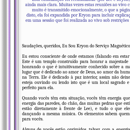
ainda mais clara. Muitas vezes estas reuniões ao vivo
muito é transmitido emocionalmente, o que a págin
disto, ela foi expandida por Kryon para incluir explica
em uma sessão que foi realizada ao vivo sob restriçõ
Saudações, queridos, Eu Sou Kryon do Serviço Magnético
Eu estou consciente de onde estamos (falando em esta
Este é um templo construído para honrar a majestade 
honrando o que é intuitivamente conhecido sobre a m
lugar que é dedicado ao amor de Deus, ao amor da hum
na Terra. Ele é dedicado à paz interior, assim não dei
esteja ouvindo ou lendo isto que é um local sagrado
perfeito para ela.
Quando vocês têm esta situação, vocês têm energia qu
energia das paredes, do chão, das muitas pedras que est
estão diretamente à frente de Lee), e tudo o que el
dançando a mesma música. Os elementos sabem quem vo
para vocês.
Alguns de vocês estão oprimidos, talvez com a energi