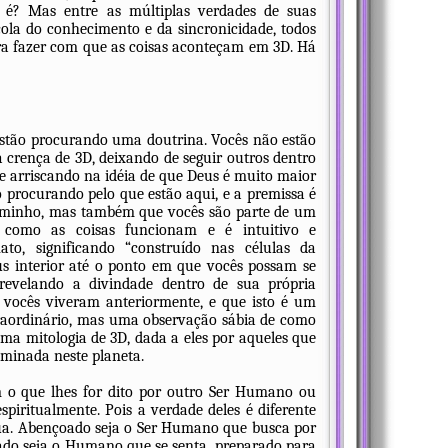
o é? Mas entre as múltiplas verdades de suas
cola do conhecimento e da sincronicidade, todos
ra fazer com que as coisas aconteçam em 3D. Há
stão procurando uma doutrina. Vocês não estão
 crença de 3D, deixando de seguir outros dentro
se arriscando na idéia de que Deus é muito maior
ão procurando pelo que estão aqui, e a premissa é
caminho, mas também que vocês são parte de um
 como as coisas funcionam e é intuitivo e
o, significando “construído nas células da
s interior até o ponto em que vocês possam se
 revelando a divindade dentro de sua própria
e vocês viveram anteriormente, e que isto é um
traordinário, mas uma observação sábia de como
 uma mitologia de 3D, dada a eles por aqueles que
minada neste planeta.
 o que lhes for dito por outro Ser Humano ou
piritualmente. Pois a verdade deles é diferente
sua. Abençoado seja o Ser Humano que busca por
do seja o Humano que se senta, preparado para