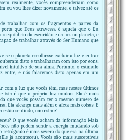
essem realmente, vocês compreenderiam como
im eu vou lhes dizer novamente, e talvez até os
ode trabalhar com os fragmentos e partes da
A porta que Deus atravessa é aquela que o Eu
o equilíbrio da escuridão e da luz no planeta, e
 capaz de trabalhar através do Ser Humano que
s e se o planeta escolhesse excluir a luz e entrar
 souberam disto e trabalharam com isto por eons.
vel intuitivo de sua alma. Portanto, o estímulo
uz entre, e nós falaremos disto apenas em um
ar com a luz que vocês têm, mas nestes últimos
 e isto é que a própria luz mudou. Ela é mais
ainda que vocês possam ter o mesmo número de
sa. Ela alcança mais além e afeta mais coisas. E
 a estão sentindo, não estão?
eceu? O que vocês acham da informação Maia
ocês não podem sentir a energia mudando sob
 retrógrado é mais severo do que era na última
Ele já aconteceu). Vocês são mais susceptíveis