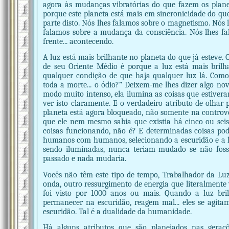
agora às mudanças vibratórias do que fazem os planet
porque este planeta está mais em sincronicidade do que
parte disto. Nós lhes falamos sobre o magnetismo. Nós 
falamos sobre a mudança da consciência. Nós lhes fal
frente... acontecendo.
A luz está mais brilhante no planeta do que já esteve
de seu Oriente Médio é porque a luz está mais brilh
qualquer condição de que haja qualquer luz lá. Com
toda a morte... o ódio?” Deixem-me lhes dizer algo n
modo muito intenso, ela ilumina as coisas que estiver
ver isto claramente. E o verdadeiro atributo de olhar 
planeta está agora bloqueado, não somente na controv
que ele nem mesmo sabia que existia há cinco ou seis 
coisas funcionando, não é? E determinadas coisas pod
humanos com humanos, selecionando a escuridão e a l
sendo iluminadas, nunca teriam mudado se não fosse
passado e nada mudaria.
Vocês não têm este tipo de tempo, Trabalhador da Luz
onda, outro ressurgimento de energia que literalmente
foi visto por 1000 anos ou mais. Quando a luz bri
permanecer na escuridão, reagem mal... eles se agitam
escuridão. Tal é a dualidade da humanidade.
Há alguns atributos que são planejados nas gera