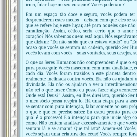
irmã, falar hoje ao seu coração? Vocês poderiam?
Em um espaço tão doce e seguro, vocês podem ter 
desprenderem estes medos – deixem com que eles se sol
que se refere hoje este lugar, até para aqueles que nã
canalização. Assim, cético, seria certo que o amor
coração? Nós sabemos quem está aqui. Nós esperávamos 
que diziam: “Eu não sabia que eu estava vindo”, ou “Eu
acaso que vocês se sentam na cadeira, querido Ser Hu
vocês levam com vocês – suas vontades, seus desejos, s
O que os Seres Humanos não compreendem é que o equ
para prosseguir. Vocês nasceram com uma dualidade, co
cada dia. Vocês foram trazidos a este planeta dentr
realmente inclinada contra vocês. Ela não os ajudará 
divindade. Ela não os ajudará a ver a interdimensiona
não sei o que fazer. Como eu posso fazer algo aconte
Onde está Deus?” Assim, eu lhes direi isto, querido Se
o meu sócio possa respirá-lo. Há uma etapa para a asc
se sentar com pura intenção, falar somente ao seu próp
o que é que eu preciso saber. Eu estou pronto para c
qual é o processo! É a intenção para que inicie algo c
como. Não tentem analisar excessivamente o que vocês 
sentam lá e se amam? Que tal isto? Amem-se! Vocês 
vocês sejam uma criatura dos céus? Vocês sempre fora