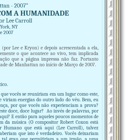
tan - 2007"
COM A HUMANIDADE
r Lee Carroll
 York, NY
de 2007
s (por Lee e Kryon) e depois acrescentada a ela,
emente o que acontece ao vivo, tem implicada
cação que a página impressa não faz. Portanto
ade de Manhattan no início de Março de 2007.
ico.
r, que vocês se reuniriam em um lugar como este,
viriam energias do outro lado do véu. Bem, eu
ença, por que vocês não experienciam a prova?
te doce, doce lugar? Ao invés de palavras, por
aqui? E então para aqueles poucos momentos de
ém da música (O compositor Robert Coxon está
 Humano que está aqui (Lee Carroll), talvez
aberiam que isto é verdadeiro. Vocês deixariam
a tal grau que permitiriam a um irmão, a uma