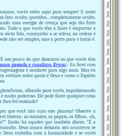
umano, vocês estão aqui para sempre! E neste
m fato oculto, queridos... completamente oculto.
iando uma energia de crença que seja tão forte
to. Tudo o que vocês têm a fazer é empurrar a
 sócio fala, começarão a se ativar, na ordem e
de não ser simples, mas a porta para o início é.
. É um pouco do que dissemos no que vocês têm
mana passada e canalizou Kryon
). Eu farei com
s engrenagens e mudarei para algo mais. Mas eu
o errônea sobre quem é Deus e como o Espírito
ea.
 plataforma, olhando para vocês, impulsionando
 é muito poderoso. Ele pode fazer qualquer coisa
e lhes foi ensinado?
por que você não cura este planeta? Observe a
vel tristeza; as mamães, os papais, os filhos... oh,
ão?” Então há aqueles que também dizem: “É a
tumulto. Deus nunca deixaria isto acontecer, se
o Deus trabalha com a humanidade e se vocês