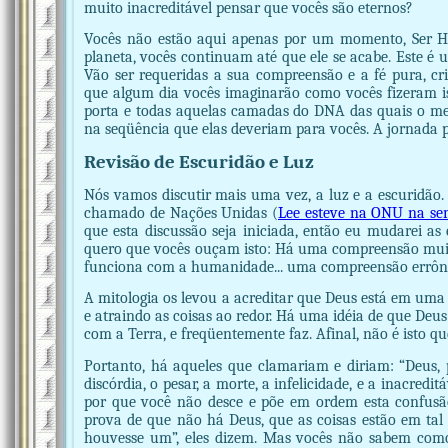
muito inacreditável pensar que vocês são eternos?
Vocês não estão aqui apenas por um momento, Ser H
planeta, vocês continuam até que ele se acabe. Este é u
Vão ser requeridas a sua compreensão e a fé pura, cr
que algum dia vocês imaginarão como vocês fizeram is
porta e todas aquelas camadas do DNA das quais o meu
na seqüência que elas deveriam para vocês. A jornada po
Revisão de Escuridão e Luz
Nós vamos discutir mais uma vez, a luz e a escuridão
chamado de Nações Unidas (
Lee esteve na ONU na se
que esta discussão seja iniciada, então eu mudarei a
quero que vocês ouçam isto: Há uma compreensão muit
funciona com a humanidade... uma compreensão errôn
A mitologia os levou a acreditar que Deus está em uma
e atraindo as coisas ao redor. Há uma idéia de que Deus
com a Terra, e freqüentemente faz. Afinal, não é isto qu
Portanto, há aqueles que clamariam e diriam: “Deus, 
discórdia, o pesar, a morte, a infelicidade, e a inacreditá
por que você não desce e põe em ordem esta confus
prova de que não há Deus, que as coisas estão em tal 
houvesse um”, eles dizem. Mas vocês não sabem com