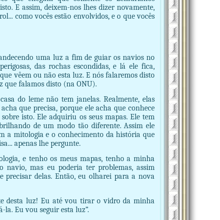
sto. E assim, deixem-nos lhes dizer novamente,
l... como vocês estão envolvidos, e o que vocês
plandecendo uma luz a fim de guiar os navios no
rigosas, das rochas escondidas, e lá ele fica,
que vêem ou não esta luz. E nós falaremos disto
z que falamos disto (na ONU).
casa do leme não tem janelas. Realmente, elas
o acha que precisa, porque ele acha que conhece
 sobre isto. Ele adquiriu os seus mapas. Ele tem
 brilhando de um modo tão diferente. Assim ele
om a mitologia e o conhecimento da história que
sa... apenas lhe pergunte.
ologia, e tenho os meus mapas, tenho a minha
o navio, mas eu poderia ter problemas, assim
 precisar delas. Então, eu olharei para a nova
te desta luz! Eu até vou tirar o vidro da minha
-la. Eu vou seguir esta luz”.