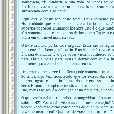
soubessem, ele mudaria a sua vida. Se vocês soub
finalmente vocês se adaptam ao cenário de Deus. E ass
surpreenda com algo novo.
Aqui está o postulado deste teste: Deus somente p
Humanidade que permitem o livre arbítrio da luz. 
Superior dos Seres Humanos lhe abre. Isto é o que muda 
são somente com estes pontos de luz que o Espírito é
vibra em um nível mais elevado.
O livre arbítrio, portanto, é sagrado. Estas são as regra
na escuridão, Deus se afastaria. É assim que é, e vocês
É a sua dualidade. É o que vocês vieram conhecer ao ní
para abrir a porta para Deus é deixar com que a l
momento, pois eu sei que falo em círculos.
Deixem-me lhes dizer isto. Deus pode somente trabalh
20 anos, algo tem acontecido que foi extraordinário,
intensa agora e mais brilhante do que era. Assim, 
Seres Humanos resplandecendo a luz, a luz é mais inten
isto, meus amigos, é a definição desta nova era, e vocês
O que vocês acham quando o Armageddon não acont
sobre 2012? Vocês não vêem as mudanças em ação? V
vocês? Vocês não estão conscientes de que um Mercúrio
vez que aconteceu? Quantos de vocês sentiram este? (