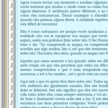
Agora vamos recuar um momento e analisar algumas des
vocês notaram que mudou o modo como as coisas func
alguns disseram. A meditação parece diferente, e a
como elas costumavam. Tentar conseguir a abundân
quando elas passam, alguns dizem. A realidade espirit
está difícil de encontrar.
Não é como costumava ser porque vocês mudaram a r
realidade não vai se equiparar aos mapas que você
seguro, assim nós podemos falar sobre isto. O Ser Huma
leme e diz: “Eu compreendi os mapas, eu compreendi 
acredita que algo mudou. Isto é, até que eles terminem 
sobre isto. Chocados, eles estão, quando os mapas não 
Aqueles que usam somente a luz quando estão em dif
meio tempo em que eles percebem que estão em dificu
mesmo compreendem o que é uma tempestade espirit
moveram, e até a luz mudou... até o porto está em outro
Aqui está o que eu quero lhes dizer sobre isto: Todos 
três atributos são igualmente amados. Eles são famíli
deles se debaterá. Isto não significa que eles vão morr
vida estão sobre eles, como sempre estiveram, e vai ser 
do leme e finalmente verem onde está a luz. E nós dis
encaixam nas duas primeiras categorias. Vocês podem 
podem ver o pesar, a dor e o drama de suas vidas.