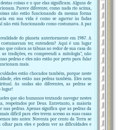
tas coisas e o que elas significam. Alguns de
ionam. Parece diferente, como nada rio acima,
s coisas não estão funcionando da mesma forma
cia em sua vida é como se agarrar às fadas
ual não está funcionando como costumava. A paz
ealidade do planeta anteriormente em 1987. A
s costumavam ter, entendem? Aqui é um lugar
no que coloca as tábuas ao redor de sua casa do
as tradições, eu compreendi a mitologia”, não
nas pedras e eles não estão por perto para falar
funcionam mais.
iculdades estão chocados também, porque neste
ldade, eles estão nas pedras também. Eles nem
ual. As ondas são diferentes, as pedras se
 lugar!
aqueles que são humanos tentando navegar nestes
a, respeitados por Deus. Entretanto, a maioria
er nas pedras. Apenas significa que as pedras da
mais difícil para eles terem acesso as suas casas
semos isto antes: Noventa por cento da Terra se
olhar para eles e podem ver as dificuldades e