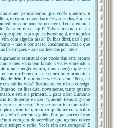
quaisquer pensamentos que vocês queiram, e
tem, e sejam removidos e desvanecidos. É a isto
o acreditam que poderia ocorrer tal coisa como a
 de Deus entrasse aqui? Talvez tocando o seu
que quem está aqui estivesse aqui, até aqueles
 vim com alguém mais”. Eu lhes direi, não é por
mano – não é por acaso. Realmente. Pois o que
uas frustrações – são conhecidos por Deus.
ipamento espiritual que vocês têm está pronto
mo o meu sócio tem falado a vocês sobre isto a
o de uma energia escura, uma energia que está
a encontrar Deus ou a descobrir interiormente a
lidade dela. E tantos de vocês dizem: “Bem, eu
cer em minha vida? Realmente eu não o consigo.
r Humano, eu lhes direi novamente, tanto quanto
ensão, e esta é a primeira. É para o Ser Humano
rio Eu Superior e dizer: “Querido Deus, diga-me
omeçar o processo”. E vocês nem tem que saber
omplexo, sem ter que saber qualquer coisa sobre
deverão fazer em seguida. Por que vocês não se
têm a coragem de acreditar que apenas talvez
m e sempre o serão. Vocês têm esta coragem? É