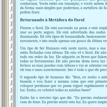
conheciam. Vocês estão em transição, e vocês sabem di
da forma mais simples que pudermos, a metáfora do faro
podem fazer.
Retornando à Metáfora do Farol
Pintem o farol. Ele está ancorado na praia e está res
mar ao porto seguro. Ele está advertindo das ondas pe
iluminando. Há três tipos de humanidade, basicamente 
novamente, e isto muda apenas um pouco da última ve
Um tipo de Ser Humano está neste navio, mas a sua 
estão fechadas com tábuas. Ele não vê o farol. Ele nã
tudo em redor da luz. Ele adquiriu os livros que falam
todas as ferramentas. Ele não precisa desta nova luz
fechou as suas janelas com tábuas e vai se orientar c
ele tem e usou anteriormente. Isto é tudo o que ele preci
O segundo tipo de humano diz: “Bem, eu tenho a mit
bussola e vou fazer a mesma coisa que este primeir
coloquei persianas que eu possa erguer rapidamente se
luz. Então, eu cobrirei todas as minhas bases”.
Então há o terceiro tipo que diz: “Eu preciso realmen
casa do leme. Eu preciso sentir esta luz. Eu quero inspirá