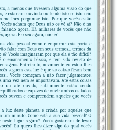
sto, a menos que tivessem alguma visão do que
s, e estariam ouvindo ou lendo isto se isto não
em-me lhes perguntar isto: Por que vocês estão
? Vocês acham que Deus não os vê aí? Não é na
 falando agora. Há milhares de vocês que não
s, agora. É o seu agora, não é?
sua vida pessoal como é empurrar esta porta e
vão falar com Deus em seus termos... termos da
o é? Vocês imaginaram por que ela é tão difícil?
é o ensinamento básico, e tem sido revisto de
nsagens. Entretanto, novamente eu estou lhes
cês seguem esta luz é que as coisas ficam bem
az... Vocês começam a não fazer julgamentos.
s uma vez nem se importavam. Até estas coisas
do ou até ouvido, subitamente estão sendo
equilibrados e capazes de ouvir ambos os lados.
 vocês ouvem e compreendem aqueles que vocês
 a luz deste planeta é criada por aqueles que
 em um minuto. Como está a sua vida pessoal? O
r neste lugar seguro? Vocês gostariam de levar
vocês? Eu quero lhes dizer algo do qual vocês