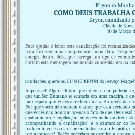
"Kryon in Manhat
COMO DEUS TRABALHA 
Kryon canalizado po
Cidade de Nova
10 de Março 
Para ajudar o leitor, esta canalização foi recanalizada
para fornecer uma compreensão mais clara. Freqüent
energia dentro dela, que carrega um tipo de comuni
curtam esta mensagem melhorada concedida em na cid
Saudações, queridos, EU SOU KRYON do Serviço Magnét
Impossível! Alguns diriam que tal coisa não poderia se
que um Ser Humano se sentaria em uma cadeira, e que 
não espero que vocês acreditem nisto. Ao invés da cr
Por que vocês não sentem o amor que está vertendo nes
que vocês não honram apenas o fato de que Deus está 
ensinamento e explicação, se vocês nada ouvirem al
acompanhando a canalização) e o cantarolar do Ser
realmente vocês sejam preenchidos com o Espírito, e s
isto acontecer? Vocês poderiam suspender a crença 