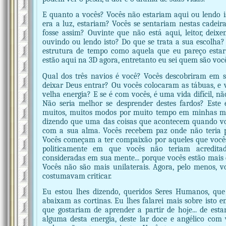
E quanto a vocês? Vocês não estariam aqui ou lendo i
era a luz, estariam? Vocês se sentariam nestas cadeira
fosse assim? Ouvinte que não está aqui, leitor, deix
ouvindo ou lendo isto? Do que se trata a sua escolha
estrutura de tempo como aquela que eu pareço estar
estão aqui na 3D agora, entretanto eu sei quem são você
Qual dos três navios é você? Vocês descobriram em 
deixar Deus entrar? Ou vocês colocaram as tábuas, e 
velha energia? E se é com vocês, é uma vida difícil, nã
Não seria melhor se desprender destes fardos? Este 
muitos, muitos modos por muito tempo em minhas me
dizendo que uma das coisas que acontecem quando vo
com a sua alma. Vocês recebem paz onde não teria p
Vocês começam a ter compaixão por aqueles que você
politicamente em que vocês não teriam acredita
consideradas em sua mente... porque vocês estão mais 
Vocês não são mais unilaterais. Agora, pelo menos,
costumavam criticar.
Eu estou lhes dizendo, queridos Seres Humanos, que
abaixam as cortinas. Eu lhes falarei mais sobre isto
que gostariam de aprender a partir de hoje... de esta
alguma desta energia, deste lar doce e angélico com 