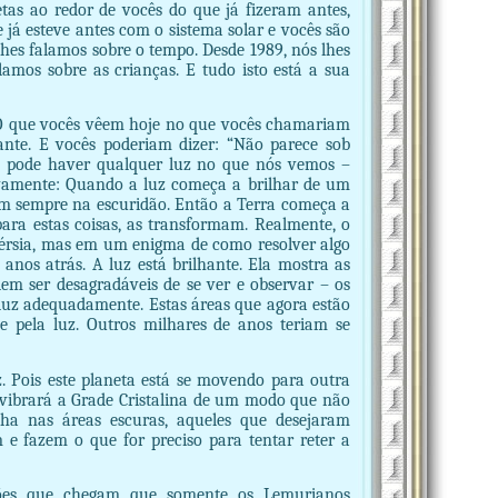
as ao redor de vocês do que já fizeram antes,
 já esteve antes com o sistema solar e vocês são
lhes falamos sobre o tempo. Desde 1989, nós lhes
amos sobre as crianças. E tudo isto está a sua
. O que vocês vêem hoje no que vocês chamariam
ante. E vocês poderiam dizer: “Não parece sob
o pode haver qualquer luz no que nós vemos –
ovamente: Quando a luz começa a brilhar de um
am sempre na escuridão. Então a Terra começa a
para estas coisas, as transformam. Realmente, o
érsia, mas em um enigma de como resolver algo
anos atrás. A luz está brilhante. Ela mostra as
em ser desagradáveis de se ver e observar – os
uz adequadamente. Estas áreas que agora estão
 pela luz. Outros milhares de anos teriam se
. Pois este planeta está se movendo para outra
 vibrará a Grade Cristalina de um modo que não
lha nas áreas escuras, aqueles que desejaram
 e fazem o que for preciso para tentar reter a
ções que chegam que somente os Lemurianos