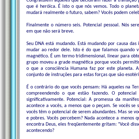
Congratulem aqueles que decidiram fazer a transição 
que é heróica. É isto o que nós vemos. Todo o planeta
mudará realmente o futuro, sabem? Vocês podem celeb
Finalmente o número seis. Potencial pessoal. Nós s
em que não será breve.
Seu DNA está mudando. Está mudando por causa das i
mudar ao redor dele. Isto é do que falamos quando 
magnético. É um termo tridimensional, linear para ob
grupo moveu a grade magnética porque vocês permit
o que a consciência Humana faz por este planeta. 
conjunto de instruções para estas forças que são esoté
É o contrário do que vocês pensam: Há aqueles na Te
compreendendo o que estão fazendo. O potencial
significativamente. Potencial: A promessa da manife
acontece a vocês, a menos que o peçam. Se vocês se 
vocês têm o potencial de serem abundantes. Mas se v
e pobres. Vocês percebem? Nada acontece a menos qu
encontra Deus, eles freqüentemente gritam: "Você disse
acontecendo?