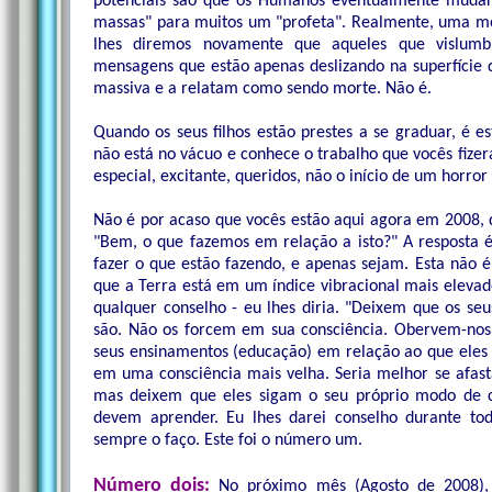
potenciais são que os Humanos eventualmente muda
massas" para muitos um "profeta". Realmente, uma mor
lhes diremos novamente que aqueles que vislum
mensagens que estão apenas deslizando na superfície
massiva e a relatam como sendo morte. Não é.
Quando os seus filhos estão prestes a se graduar, é 
não está no vácuo e conhece o trabalho que vocês fiz
especial, excitante, queridos, não o início de um horror
Não é por acaso que vocês estão aqui agora em 2008,
"Bem, o que fazemos em relação a isto?" A resposta é
fazer o que estão fazendo, e apenas sejam. Esta não
que a Terra está em um índice vibracional mais elevado
qualquer conselho - eu lhes diria. "Deixem que os seu
são. Não os forcem em sua consciência. Obervem-nos
seus ensinamentos (educação) em relação ao que eles
em uma consciência mais velha. Seria melhor se afastar
mas deixem que eles sigam o seu próprio modo de c
devem aprender. Eu lhes darei conselho durante tod
sempre o faço. Este foi o número um.
Número dois:
No próximo mês (Agosto de 2008), 