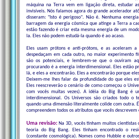
máquina na Terra vem em ligação direta, estudar as
invisíveis. Nós falamos agora do grande acelerador atô
disseram: "Isto é perigoso". Não é. Nenhuma energia
barragem da energia cósmica que atinge a Terra a c
estão fazendo é criar esta mesma energia de um modo
la. Eles não podem estudá-la quando é ao acaso.
Eles usam prótons e anti-prótons, e as aceleram a 
despedaçam em cada outro, no maior experimento fís
são os potenciais, e lembrem-se que o ouviram aqu
procurando é a energia interdimensional. Eles estão 
lá, e eles a encontrarão. Eles a encontrarão porque ele
Deixem-me lhes falar da profundidade do que eles es
Eles reescreverão o cenário de como começou o Unive
com vocês muitas vezes). A idéia do Big Bang é um
interdimensional. Os Universos são criados todo o 
quando uma dimensão literalmente colide com outra. É
compreendem todos os atributos que vocês descrevem 
Uma revisão:
Na 3D, vocês tinham muitos cientistas
teoria do Big Bang. Eles tinham encontrado o res
(constante cosmológica). Nomes como Hubble e outros e