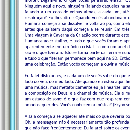
morte). Digam-me: O que vocês pensarão então? Qu
Ninguém aqui é novo, ninguém (falando daqueles na sal
falando a um coro de velhas almas, a cada um, até
respiração? Eu lhes direi: Quando vocês abandonam o
Humana começa a se dissolver e volta ao pó, como el
antes que saíssem daqui começa a se reunir. Em três 
Uma viagem à Caverna da Criação ocorre durante este 
Humanos ao cristalino, e tudo o que vocês foram e ap
aparentemente em um único cristal - como um anel d
são e o que fizeram. Isto se torna parte da Terra e nu
e tudo o que fizeram permanece bem aqui na 3D. Então
uma celebração. Então vocês começam a ouvir a músi
Eu falei disto antes, e cada um de vocês sabe do que 
lado do véu, do meu lado. Até quando eu estou aqui lh
uma música, mas metaforicamente eu já linearizei um
a composição de Deus, e a chamei de música. Ela é m
um estado de sono; é o que faz com que respirem com
amados, queridos. Vocês conhecem a música? (Kryon sor
A sala começa a se aquecer até mais do que deveria p
Oh, a mensagem não é necessariamente tão profunda m
que não faço freqüentemente: Eu falarei sobre os even