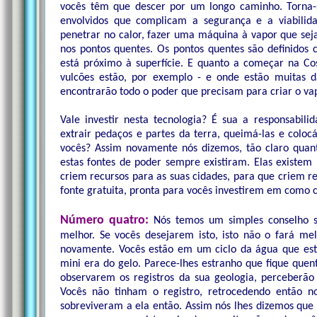
vocês têm que descer por um longo caminho. Torna-s
envolvidos que complicam a segurança e a viabilida
penetrar no calor, fazer uma máquina à vapor que sej
nos pontos quentes. Os pontos quentes são definido
está próximo à superfície. E quanto a começar na Co
vulcões estão, por exemplo - e onde estão muitas d
encontrarão todo o poder que precisam para criar o va
Vale investir nesta tecnologia? É sua a responsabi
extrair pedaços e partes da terra, queimá-las e coloc
vocês? Assim novamente nós dizemos, tão claro quant
estas fontes de poder sempre existiram. Elas existem
criem recursos para as suas cidades, para que criem re
fonte gratuita, pronta para vocês investirem em como ca
Número quatro:
Nós temos um simples conselho 
melhor. Se vocês desejarem isto, isto não o fará mel
novamente. Vocês estão em um ciclo da água que est
mini era do gelo. Parece-lhes estranho que fique quent
observarem os registros da sua geologia, perceberã
Vocês não tinham o registro, retrocedendo então n
sobreviveram a ela então. Assim nós lhes dizemos que 