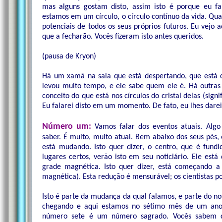
mas alguns gostam disto, assim isto é porque eu fa
estamos em um círculo, o círculo contínuo da vida. Quan
potenciais de todos os seus próprios futuros. Eu vejo
que a fecharão. Vocês fizeram isto antes queridos.
(pausa de Kryon)
Há um xamã na sala que está despertando, que está 
levou muito tempo, e ele sabe quem ele é. Há outra
conceito do que está nos círculos do cristal delas (sign
Eu falarei disto em um momento. De fato, eu lhes darei 
Número um:
Vamos falar dos eventos atuais. Alg
saber. É muito, muito atual. Bem abaixo dos seus pés,
está mudando. Isto quer dizer, o centro, que é fund
lugares certos, verão isto em seu noticiário. Ele está
grade magnética. Isto quer dizer, está começando 
magnética). Esta redução é mensurável; os cientistas p
Isto é parte da mudança da qual falamos, e parte do no
chegando e aqui estamos no sétimo mês de um ano 
número sete é um número sagrado. Vocês sabem d