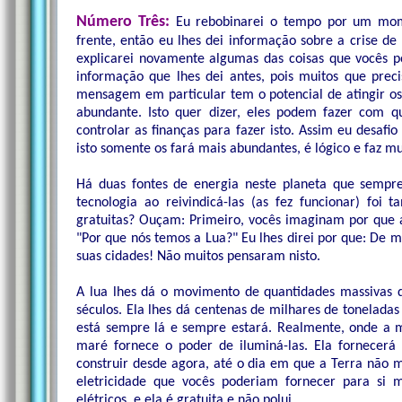
Número Três:
Eu rebobinarei o tempo por um mome
frente, então eu lhes dei informação sobre a crise de
explicarei novamente algumas das coisas que vocês p
informação que lhes dei antes, pois muitos que prec
mensagem em particular tem o potencial de atingir os
abundante. Isto quer dizer, eles podem fazer com 
controlar as finanças para fazer isto. Assim eu desafi
isto somente os fará mais abundantes, é lógico e faz mu
Há duas fontes de energia neste planeta que sempre 
tecnologia ao reivindicá-las (as fez funcionar) foi
gratuitas? Ouçam: Primeiro, vocês imaginam por que a
"Por que nós temos a Lua?" Eu lhes direi por que: De 
suas cidades! Não muitos pensaram nisto.
A lua lhes dá o movimento de quantidades massivas
séculos. Ela lhes dá centenas de milhares de toneladas
está sempre lá e sempre estará. Realmente, onde a m
maré fornece o poder de iluminá-las. Ela fornecer
construir desde agora, até o dia em que a Terra não ma
eletricidade que vocês poderiam fornecer para si 
elétricos, e ela é gratuita e não polui.