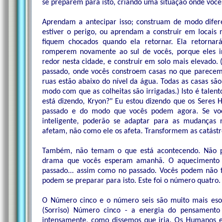
se preparem para isto, criando uma situação onde voc
Aprendam a antecipar isso; construam de modo difere
estiver o perigo, ou aprendam a construir em locais
fiquem chocados quando ela retornar. Ela retorna
romperem novamente ao sul de vocês, porque eles i
redor nesta cidade, e construir em solo mais elevado
passado, onde vocês constroem casas no que parecem
ruas estão abaixo do nível da água. Todas as casas são
modo com que as colheitas são irrigadas.) Isto é talen
está dizendo, Kryon?" Eu estou dizendo que os Sere
passado e do modo que vocês podem agora. Se v
inteligente, poderão se adaptar para as mudanças
afetam, não como ele os afeta. Transformem as catást
Também, não temam o que está acontecendo. Não 
drama que vocês esperam amanhã. O aquecimento 
passado... assim como no passado. Vocês podem não f
podem se preparar para isto. Este foi o número quatro.
O Número cinco e o número seis são muito mais esot
(Sorriso) Número cinco - a energia do pensamento
intensamente, como dissemos que iria. Os Humanos 