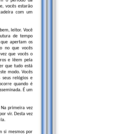
im o período da
e, vocês estarão
 cadeira com um
em, leitor. Você
rutura de tempo
, que apertam os
do no que vocês
 vez que vocês o
ros e lêem pela
er que tudo está
este modo. Vocês
 seus relógios e
 ocorre quando é
isseminada. É um
 Na primeira vez
or vir. Desta vez
la.
em si mesmos por