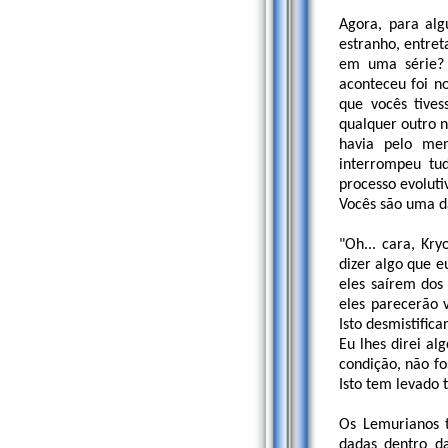
Agora, para alg
estranho, entret
em uma série? 
aconteceu foi n
que vocês tive
qualquer outro n
havia pelo men
interrompeu tud
processo evoluti
Vocês são uma d
"Oh... cara, Kr
dizer algo que e
eles saírem dos
eles parecerão 
Isto desmistifica
Eu lhes direi a
condição, não f
Isto tem levado 
Os Lemurianos t
dadas dentro da