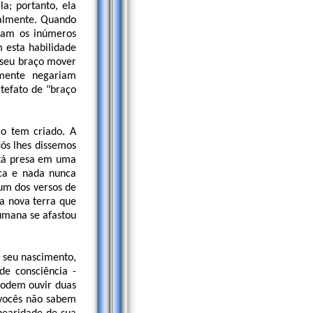
a; portanto, ela
almente. Quando
sam os inúmeros
 esta habilidade
 seu braço mover
mente negariam
tefato de "braço
ão tem criado. A
Nós lhes dissemos
está presa em uma
ica e nada nunca
um dos versos de
a nova terra que
umana se afastou
o seu nascimento,
e consciência -
podem ouvir duas
 vocês não sabem