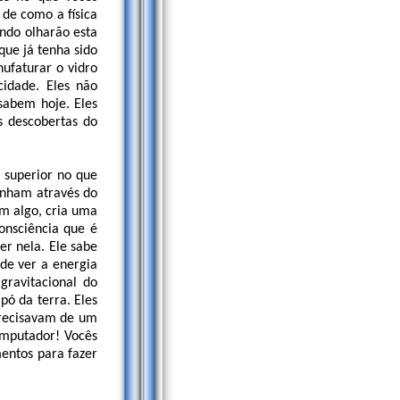
de como a física
undo olharão esta
que já tenha sido
ufaturar o vidro
cidade. Eles não
sabem hoje. Eles
s descobertas do
o superior no que
inham através do
om algo, cria uma
onsciência que é
er nela. Ele sabe
ode ver a energia
gravitacional do
pó da terra. Eles
precisavam de um
omputador! Vocês
mentos para fazer