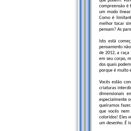
que podem. Você
compreensão é 
um modo linear
Como é limitant
melhor tocar si
pensam? As pare
Isto está come
pensamento não 
de 2012, a raça
em seu corpo, m
dos quais podem
porque é muito 
Vocês estão con
criaturas interd
dimensionais 
especialmente os
queiramos fazer
que vocês nem
coloridos! Eles
um desenho. É is