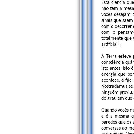
Esta ciência qu
não tem a mesm
vocês desejam 
sinais que saem
com o decorrer 
com o pensame
totalmente que 
artificial".
A Terra esteve 
consciência quân
isto antes. Isto
energia que per
acontece, é fác
Nostradamus se 
ninguém previu.
do grau em que e
Quando vocês nas
e é a mesma qu
paredes que os 
conversas ao me