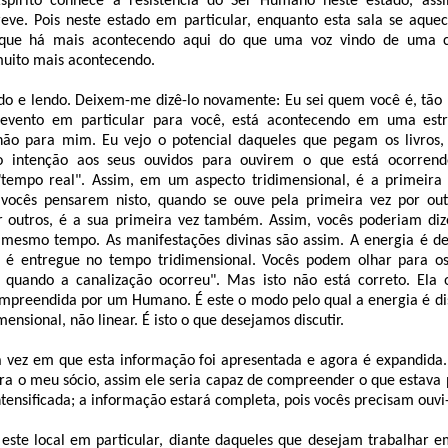
spírito conhece a resistência do Ser Humano neste estado, ass
reve. Pois neste estado em particular, enquanto esta sala se aquec
 que há mais acontecendo aqui do que uma voz vindo de uma
muito mais acontecendo.
do e lendo. Deixem-me dizê-lo novamente: Eu sei quem você é, tão b
 evento em particular para você, está acontecendo em uma est
não para mim. Eu vejo o potencial daqueles que pegam os livros
o intenção aos seus ouvidos para ouvirem o que está ocorren
empo real". Assim, em um aspecto tridimensional, é a primeira
vocês pensarem nisto, quando se ouve pela primeira vez por out
r outros, é a sua primeira vez também. Assim, vocês poderiam diz
mesmo tempo. As manifestações divinas são assim. A energia é d
 é entregue no tempo tridimensional. Vocês podem olhar para os
é quando a canalização ocorreu". Mas isto não está correto. Ela
compreendida por um Humano. É este o modo pelo qual a energia é d
ensional, não linear. É isto o que desejamos discutir.
a vez em que esta informação foi apresentada e agora é expandida.
ra o meu sócio, assim ele seria capaz de compreender o que estava p
ntensificada; a informação estará completa, pois vocês precisam ouvi-
este local em particular, diante daqueles que desejam trabalhar 