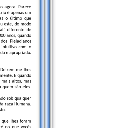
ro agora. Parece
ítrio é apenas um
as o último que
ou este, de modo
l" diferente de
.000 anos, quando
dos Pleiadianos
 intuitivo com o
ado e apropriado.
? Deixem-me lhes
vamente. E quando
 mais altos, mas
o quem são eles.
ado sob qualquer
 da raça Humana.
sto.
s que lhes foram
até no que vocês