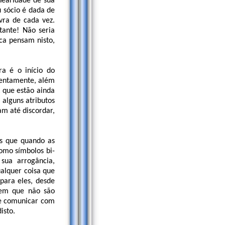
nearidade de sua
sócio é dada de
ra de cada vez.
tante! Não seria
ca pensam nisto,
a é o início do
lentamente, além
 que estão ainda
alguns atributos
m até discordar,
es que quando as
como símbolos bi-
ua arrogância,
ualquer coisa que
para eles, desde
em que não são
se comunicar com
isto.