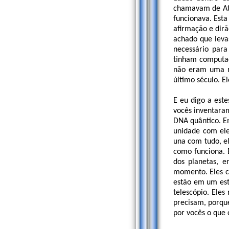
chamavam de Atl
funcionava. Esta
afirmação e dirã
achado que leva
necessário para
tinham computad
não eram uma ra
último século. E
E eu digo a este
vocês inventara
DNA quântico. Em
unidade com ele
una com tudo, el
como funciona. E
dos planetas, e
momento. Eles co
estão em um est
telescópio. Ele
precisam, porque
por vocês o que