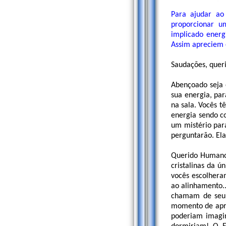
Para ajudar ao 
proporcionar u
implicado energ
Assim apreciem 
Saudações, queri
Abençoado seja 
sua energia, pa
na sala. Vocês 
energia sendo co
um mistério para
perguntarão. Ela
Querido Humano,
cristalinas da 
vocês escolhera
ao alinhamento..
chamam de seu 
momento de apre
poderiam imagin