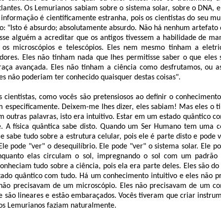
antes. Os Lemurianos sabiam sobre o sistema solar, sobre o DNA, e 
 informação é cientificamente estranha, pois os cientistas do seu m
o: "Isto é absurdo; absolutamente absurdo. Não há nenhum artefato 
sse alguém a acreditar que os antigos tivessem a habilidade de man
 os microscópios e telescópios. Eles nem mesmo tinham a eletri
ores. Eles não tinham nada que lhes permitisse saber o que eles 
ça avançada. Eles não tinham a ciência como desfrutamos, ou a
les não poderiam ter conhecido quaisquer destas coisas".
s cientistas, como vocês são pretensiosos ao definir o conheciment
m especificamente. Deixem-me lhes dizer, eles sabiam! Mas eles o t
 outras palavras, isto era intuitivo. Estar em um estado quântico c
. A física quântica sabe disto. Quando um Ser Humano tem uma c
e sabe tudo sobre a estrutura celular, pois ele é parte disto e pode v
le pode "ver" o desequilíbrio. Ele pode "ver" o sistema solar. Ele p
nquanto elas circulam o sol, impregnando o sol com um padrão 
nheciam tudo sobre a ciência, pois ela era parte deles. Eles são do 
ado quântico com tudo. Há um conhecimento intuitivo e eles não 
s não precisavam de um microscópio. Eles não precisavam de um c
 são lineares e estão embaraçados. Vocês tiveram que criar instru
 os Lemurianos faziam naturalmente.