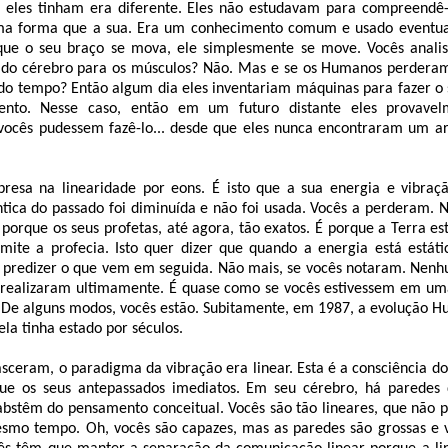
e eles tinham era diferente. Eles não estudavam para compreendê-l
a forma que a sua. Era um conhecimento comum e usado eventu
que o seu braço se mova, ele simplesmente se move. Vocês anali
 do cérebro para os músculos? Não. Mas e se os Humanos perderam
do tempo? Então algum dia eles inventariam máquinas para fazer o
nto. Nesse caso, então em um futuro distante eles provavel
vocês pudessem fazê-lo... desde que eles nunca encontraram um ar
presa na linearidade por eons. É isto que a sua energia e vibraç
tica do passado foi diminuída e não foi usada. Vocês a perderam. 
 é porque os seus profetas, até agora, tão exatos. É porque a Terra 
mite a profecia. Isto quer dizer que quando a energia está estát
il predizer o que vem em seguida. Não mais, se vocês notaram. Nenh
realizaram ultimamente. É quase como se vocês estivessem em um
 De alguns modos, vocês estão. Subitamente, em 1987, a evolução H
la tinha estado por séculos.
ceram, o paradigma da vibração era linear. Esta é a consciência d
e os seus antepassados imediatos. Em seu cérebro, há paredes d
abstêm do pensamento conceitual. Vocês são tão lineares, que não 
smo tempo. Oh, vocês são capazes, mas as paredes são grossas e