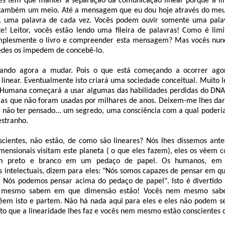
s têm que manter a separação da comunicação linear porque a li
também um meio. Até a mensagem que eu dou hoje através do meu 
, uma palavra de cada vez. Vocês podem ouvir somente uma palav
e! Leitor, vocês estão lendo uma fileira de palavras! Como é limi
mplesmente o livro e compreender esta mensagem? Mas vocês nun
des os impedem de concebê-lo.
çando agora a mudar. Pois o que está começando a ocorrer agor
linear. Eventualmente isto criará uma sociedade conceitual. Muito 
 Humana começará a usar algumas das habilidades perdidas do DNA
as que não foram usadas por milhares de anos. Deixem-me lhes dar 
 não ter pensado... um segredo, uma consciência com a qual poderia
estranho.
scientes, não estão, de como são lineares? Nós lhes dissemos ant
imensionais visitam este planeta ( o que eles fazem), eles os vêem 
em preto e branco em um pedaço de papel. Os humanos, em s
 intelectuais, dizem para eles: "Nós somos capazes de pensar em q
. Nós podemos pensar acima do pedaço de papel". Isto é divertido 
 mesmo sabem em que dimensão estão! Vocês nem mesmo sab
 vêem isto e partem. Não há nada aqui para eles e eles não podem 
to que a linearidade lhes faz e vocês nem mesmo estão conscientes d