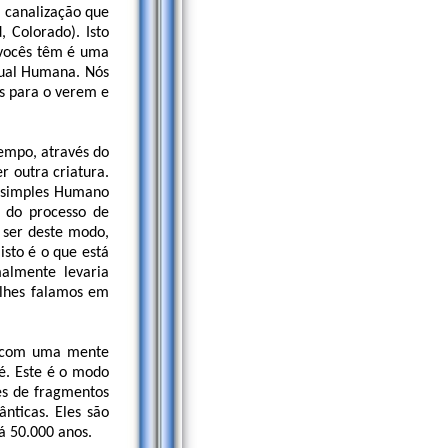
a canalização que
 Colorado). Isto
 vocês têm é uma
itual Humana. Nós
os para o verem e
empo, através do
r outra criatura.
m simples Humano
e do processo de
 ser deste modo,
isto é o que está
almente levaria
 lhes falamos em
m com uma mente
 é. Este é o modo
ões de fragmentos
nticas. Eles são
á 50.000 anos.