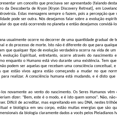
apresentar um conceito que precisava ser apresentado (falando dest
iro da Descoberta de Kryon [Kryon Discovery Retreat], em Loveland,
ntrovérsia. Estas mensagens sempre o fazem, pois a percepção que
lidade pode ser outra. Nós desejamos falar sobre a evolução espir
alar do que está ocorrendo no planeta e então desejamos convidá-l
na usualmente ocorre no decorrer de uma quantidade gradual de t
l e do processo de morte. Isto não é diferente do que para qualque
am que qualquer tipo de evolução verdadeira ocorra na vida de u
A evolução Espiritual, entretanto, ocorre através do nascimento 
mo enquanto o Humano está vivo durante uma existência. Tem que
 não podem ser aquelas que recebam uma consciência conceitual, e 
es que estão vivos agora estão começando a mudar no que norm
 para realizar. A consciência humana está mudando, e é disto que
-los novamente ao vento do nascimento. Os Seres Humanos vê
deriam dizer: "Bem, este é o modo, e é isto quem somos". Não, não
er. Difícil de acreditar, mas espreitando em seu DNA, nestes trilh
ritual e biológica em seu corpo, estão muitas energias que são quâ
imensionais da biologia claramente dados a vocês pelos Pleiadianos h