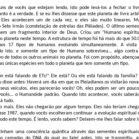
uns de vocês que estejam lendo, isto pode levá-los a fechar o liv
anto é a verdade. E se eu lhes dissesse que este planeta de livre arb
Eles acontecem um de cada vez, e eles são muito lineares. M
o Sete Irmãs (constelação de estrelas das Plêiades). O último seme
ssem um fragmento interior de Deus. Criou um "Humano espiritua
o planeta neste tempo. A estrutura de tempo foi há mais do que 50
os 17 tipos de humanos evoluindo simultaneamente. A visita 
o isto, e somente um tipo de Humano sobreviveu... algo contra
vo de todos os outros animais no planeta. Foi com propósito, abenço
as únicas espécies em todo o planeta que tem somente um tipo.
yon está falando de ETs!" Ele está? Ou ele está falando da família
u disse antes: Haverá um dia em que os Pleiadianos os visitarão no
 seus veículos, eles parecerão vocês! Oh, eles podem ser um pouco
vocês... o Humanóide padrão. Quando isto acontecer, vocês saberã
rá tudo.
lgo mais. Eles não chegarão por algum tempo. Eles não teriam cheg
osse 1987, quando vocês escolheram continuar a evolução espiritual
todo este tempo. É lento, vocês sabem? Deixem-me lhes falar sobre i
inham uma consciência quântica através das sementes espirituai
s camadas do DNA do qual eu falei antes. Isto se transmitiu, 