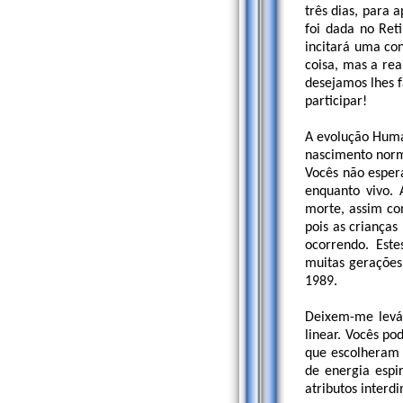
três dias, para 
foi dada no Ret
incitará uma co
coisa, mas a rea
desejamos lhes f
participar!
A evolução Huma
nascimento norma
Vocês não esper
enquanto vivo. 
morte, assim co
pois as crianças
ocorrendo. Est
muitas gerações
1989.
Deixem-me levá
linear. Vocês po
que escolheram s
de energia espi
atributos interd