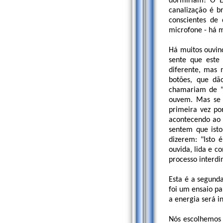
dormiriam! O E
canalização é b
conscientes de
microfone - há 
Há muitos ouvin
sente que este
diferente, mas 
botões, que dã
chamariam de "t
ouvem. Mas se 
primeira vez po
acontecendo ao 
sentem que isto
dizerem: "Isto 
ouvida, lida e 
processo interdim
Esta é a segund
foi um ensaio pa
a energia será i
Nós escolhemos 