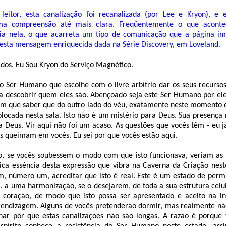
leitor, esta canalização foi recanalizada (por Lee e Kryon), e 
ma compreensão até mais clara. Freqüentemente o que acont
ia nela, o que acarreta um tipo de comunicação que a página i
esta mensagem enriquecida dada na Série Discovery, em Loveland.
dos, Eu Sou Kryon do Serviço Magnético.
o Ser Humano que escolhe com o livre arbítrio dar os seus recursos
ra descobrir quem eles são. Abençoado seja este Ser Humano por el
têm que saber que do outro lado do véu, exatamente neste momento 
locada nesta sala. Isto não é um mistério para Deus. Sua presença
 Deus. Vir aqui não foi um acaso. As questões que vocês têm - eu j
s queimam em vocês. Eu sei por que vocês estão aqui.
 se vocês soubessem o modo com que isto funcionava, veriam as 
única essência desta expressão que vibra na Caverna da Criação nes
m, número um, acreditar que isto é real. Este é um estado de permi
. a uma harmonização, se o desejarem, de toda a sua estrutura celu
coração, de modo que isto possa ser apresentado e aceito na in
ndizagem. Alguns de vocês pretenderão dormir, mas realmente nã
ar por que estas canalizações não são longas. A razão é porque