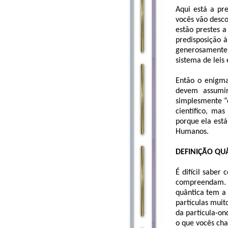
Aqui está a pr
vocês vão desco
estão prestes a
predisposição à
generosamente 
sistema de leis
Então o enigma
devem assumi
simplesmente “e
científico, ma
porque ela está
Humanos.
DEFINIÇÃO QU
É difícil saber
compreendam. E
quântica tem a 
partículas muit
da partícula-on
o que vocês ch