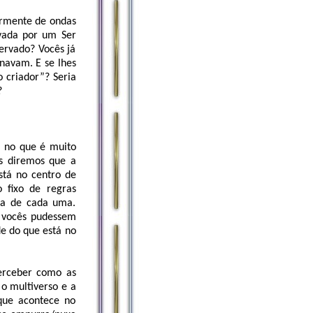
armente de ondas
rvada por um Ser
rvado? Vocês já
navam. E se lhes
o criador”? Seria
?
 no que é muito
s diremos que a
stá no centro de
 fixo de regras
ora de cada uma.
e vocês pudessem
de do que está no
perceber como as
 o multiverso e a
que acontece no