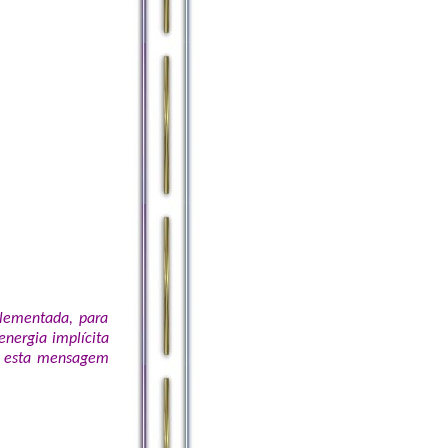
plementada, para
nergia implícita
te esta mensagem