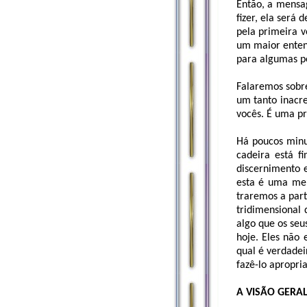
Então, a mensa
fizer, ela será
pela primeira v
um maior entend
para algumas p
Falaremos sobr
um tanto inacr
vocês. É uma pr
Há poucos minu
cadeira está f
discernimento 
esta é uma men
traremos a par
tridimensional
algo que os seu
hoje. Eles não 
qual é verdadei
fazê-lo apropr
A VISÃO GERA