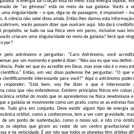
galáxia. A energia da criação está no meio. Essa energia bipolar, 
mado de “as gêmeas” está no meio da sua galáxia. Vocês a v
uma singularidade – o que, diga-se de passagem, é impossível – ma
. A ciência não sabe disso ainda. Então lhes damos esta informação
cobrirem, vocês possam dizer que ouviram aqui. Isto dará credibili
A propósito, se tudo na sua física vem em pares, inclusive suas leis 
vocês criaram uma singularidade no meio da galáxia? Será que ni
ro par?
 pelo astrônomo e perguntar: “Caro Astrônomo, você acredi
ensar por um momento e poderá dizer: “Não sou eu que vou definir a
iência. Pode ser que eu acredite em Deus, mas esse não é o meu est
ientífico.” Então, em vez disso podemos lhe perguntar: “O que 
a cientificamente interessante para você?” Aqui o astrônomo poder
e responder: “Está bem, vou lhe dizer o que é interessante 
a coisa que não entendemos. Existem princípios físicos em coisas
ecânica orbital do modo que os aprendemos na física newtoniana e 
 que a galáxia se movimente como um prato, como se as estrelas fo
ele. Tudo gira em conjunto. Deve existir algum tipo de energia
mecânica orbital, como a conhecemos, tem a ver com gravidade, mas
 de um ponto de sustentação, como o nosso sol, e isto cria órbit
dos os objetos que giram ao redor de um centro gravitacional t
sa e na velocidade. É por isto que todos os planetas têm órbitas dif