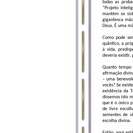
todas as proba
“Projeto Intel
mantém os sist
gigantesca mão
Deus. É uma mã
Como pode ser 
quântico, a pró
à vida, predis
deveria existir,
Quanto tempo 
afirmação divin
– uma benevolên
vocês? Se exist
existência da T
dissemos isto m
que é o único p
de livre escol
sementes de vi
escolha divina.
Então, aqui est