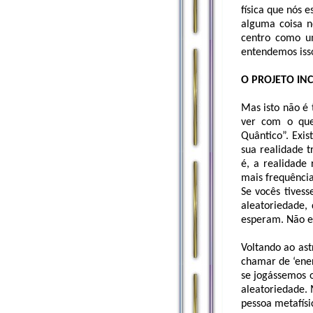
física que nós 
alguma coisa n
centro como um
entendemos iss
O PROJETO IN
Mas isto não é 
ver com o que
Quântico”. Exi
sua realidade t
é, a realidad
mais frequênci
Se vocês tives
aleatoriedade,
esperam. Não e
Voltando ao as
chamar de ‘ener
se jogássemos o
aleatoriedade. 
pessoa metafísi