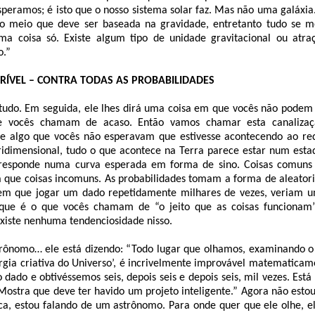
esperamos; é isto que o nosso sistema solar faz. Mas não uma galáxia
o meio que deve ser baseada na gravidade, entretanto tudo se m
a coisa só. Existe algum tipo de unidade gravitacional ou atra
o.”
CRÍVEL – CONTRA TODAS AS PROBABILIDADES
tudo. Em seguida, ele lhes dirá uma coisa em que vocês não podem 
 vocês chamam de acaso. Então vamos chamar esta canalizaç
ste algo que vocês não esperavam que estivesse acontecendo ao re
ridimensional, tudo o que acontece na Terra parece estar num estad
e responde numa curva esperada em forma de sino. Coisas comun
a que coisas incomuns. As probabilidades tomam a forma de aleator
sem que jogar um dado repetidamente milhares de vezes, veriam 
 que é o que vocês chamam de “o jeito que as coisas funcionam”
xiste nenhuma tendenciosidade nisso.
trônomo… ele está dizendo: “Todo lugar que olhamos, examinando 
gia criativa do Universo’, é incrivelmente improvável matematicam
 dado e obtivéssemos seis, depois seis e depois seis, mil vezes. Está
Mostra que deve ter havido um projeto inteligente.” Agora não esto
ca, estou falando de um astrônomo. Para onde quer que ele olhe, el