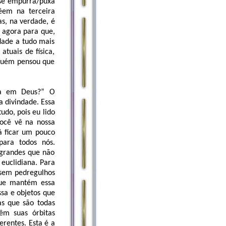
esse empurra/puxa
êem na terceira
s, na verdade, é
 agora para que,
dade a tudo mais
atuais de física,
nguém pensou que
ta em Deus?” O
 divindade. Essa
udo, pois eu lido
você vê na nossa
á ficar um pouco
para todos nós.
 grandes que não
euclidiana. Para
ssem pedregulhos
 que mantém essa
sa e objetos que
as que são todas
êm suas órbitas
erentes. Esta é a