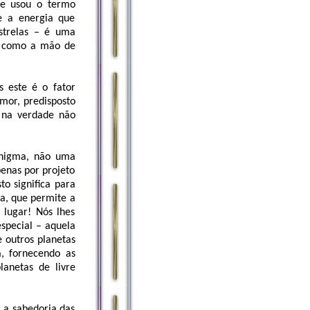
le usou o termo
ue a energia que
strelas – é uma
so como a mão de
s este é o fator
amor, predisposto
e na verdade não
enigma, não uma
penas por projeto
o significa para
a, que permite a
o lugar! Nós lhes
special – aquela
e outros planetas
a, fornecendo as
anetas de livre
É a sabedoria das