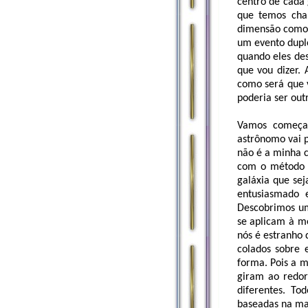
centro de cada 
que temos cha
dimensão como 
um evento duplo
quando eles des
que vou dizer. 
como será que 
poderia ser out
Vamos começar
astrônomo vai p
não é a minha c
com o método c
galáxia que sej
entusiasmado 
Descobrimos um
se aplicam à m
nós é estranho
colados sobre 
forma. Pois a 
giram ao redor
diferentes. To
baseadas na mas