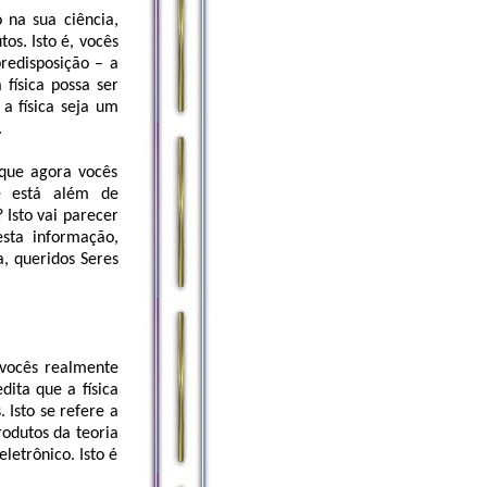
 na sua ciência,
os. Isto é, vocês
redisposição – a
física possa ser
a física seja um
.
que agora vocês
e está além de
Isto vai parecer
esta informação,
a, queridos Seres
 vocês realmente
ita que a física
Isto se refere a
rodutos da teoria
letrônico. Isto é