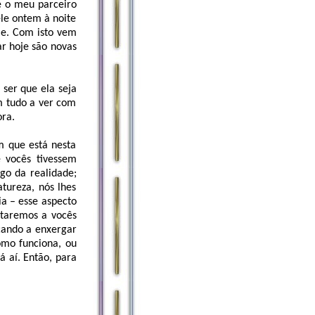
e o meu parceiro
ele ontem à noite
je. Com isto vem
r hoje são novas
ser que ela seja
m tudo a ver com
ra.
m que está nesta
e vocês tivessem
go da realidade;
tureza, nós lhes
a – esse aspecto
ntaremos a vocês
çando a enxergar
omo funciona, ou
á aí. Então, para