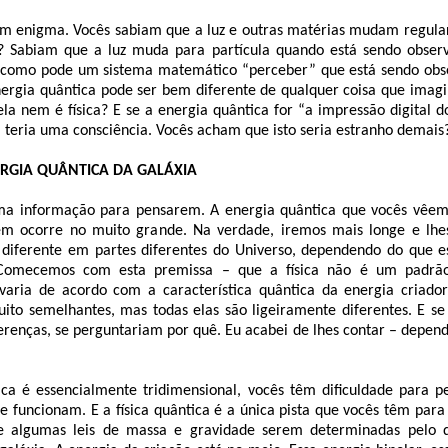
um enigma. Vocês sabiam que a luz e outras matérias mudam regul
s? Sabiam que a luz muda para partícula quando está sendo obse
omo pode um sistema matemático “perceber” que está sendo obse
ergia quântica pode ser bem diferente de qualquer coisa que imagi
la nem é física? E se a energia quântica for “a impressão digital d
 teria uma consciência. Vocês acham que isto seria estranho demais
RGIA QUÂNTICA DA GALÁXIA
ma informação para pensarem. A energia quântica que vocês vêem
m ocorre no muito grande. Na verdade, iremos mais longe e lhe
é diferente em partes diferentes do Universo, dependendo do que e
 Comecemos com esta premissa – que a física não é um padrão
a varia de acordo com a característica quântica da energia criad
ito semelhantes, mas todas elas são ligeiramente diferentes. E s
erenças, se perguntariam por quê. Eu acabei de lhes contar – depen
ica é essencialmente tridimensional, vocês têm dificuldade para 
e funcionam. E a física quântica é a única pista que vocês têm para
de algumas leis de massa e gravidade serem determinadas pelo 