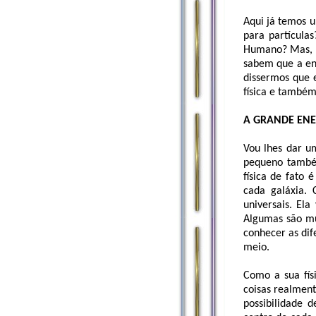
Aqui já temos 
para partícula
Humano? Mas, c
sabem que a en
dissermos que e
física e também
A GRANDE ENE
Vou lhes dar u
pequeno també
física de fato 
cada galáxia.
universais. El
Algumas são mu
conhecer as dif
meio.
Como a sua fís
coisas realment
possibilidade 