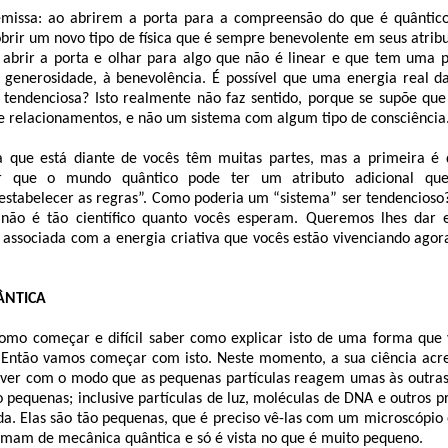
emissa: ao abrirem a porta para a compreensão do que é quântico
brir um novo tipo de física que é sempre benevolente em seus atribut
 abrir a porta e olhar para algo que não é linear e que tem uma p
 generosidade, à benevolência. É possível que uma energia real da 
tendenciosa? Isto realmente não faz sentido, porque se supõe que 
 e relacionamentos, e não um sistema com algum tipo de consciência
 que está diante de vocês têm muitas partes, mas a primeira é 
r que o mundo quântico pode ter um atributo adicional qu
stabelecer as regras”. Como poderia um “sistema” ser tendencioso? 
s não é tão científico quanto vocês esperam. Queremos lhes dar 
 associada com a energia criativa que vocês estão vivenciando agor
ÂNTICA
 como começar e difícil saber como explicar isto de uma forma que
ntão vamos começar com isto. Neste momento, a sua ciência acred
ver com o modo que as pequenas partículas reagem umas às outras. 
o pequenas; inclusive partículas de luz, moléculas de DNA e outros p
da. Elas são tão pequenas, que é preciso vê-las com um microscópio e
amam de mecânica quântica e só é vista no que é muito pequeno.