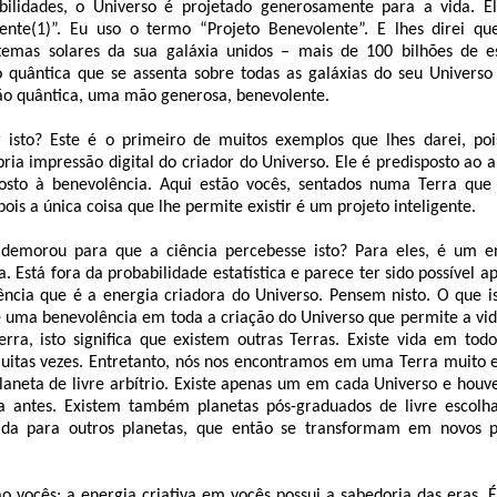
bilidades, o Universo é projetado generosamente para a vida. E
igente(1)”. Eu uso o termo “Projeto Benevolente”. E lhes direi q
emas solares da sua galáxia unidos – mais de 100 bilhões de e
 quântica que se assenta sobre todas as galáxias do seu Univer
o quântica, uma mão generosa, benevolente.
isto? Este é o primeiro de muitos exemplos que lhes darei, poi
pria impressão digital do criador do Universo. Ele é predisposto ao 
posto à benevolência. Aqui estão vocês, sentados numa Terra qu
 pois a única coisa que lhe permite existir é um projeto inteligente.
demorou para que a ciência percebesse isto? Para eles, é um 
a. Está fora da probabilidade estatística e parece ter sido possível a
cia que é a energia criadora do Universo. Pensem nisto. O que ist
e uma benevolência em toda a criação do Universo que permite a vid
erra, isto significa que existem outras Terras. Existe vida em tod
uitas vezes. Entretanto, nós nos encontramos em uma Terra muito e
laneta de livre arbítrio. Existe apenas um em cada Universo e houv
ha antes. Existem também planetas pós-graduados de livre escolh
da para outros planetas, que então se transformam em novos pl
ão vocês; a energia criativa em vocês possui a sabedoria das eras. 