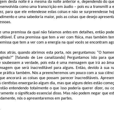
gem desta noite é a mesma da noite anterior e, dependendo do qu
 desenvolvida como uma transcrição em áudio – pois eu a transmiti a 
ez, para que ele entendesse estas coisas e não se surpreendesse ho
imento e uma sabedoria maior, pois as coisas que desejo apresenta
essoas.
e uma premissa da qual não falamos antes em detalhes, então pode 
editável. É uma premissa que tem a ver com física, mas também te
emissa que tem a ver com a energia na qual vocês se encontram ago
tos atrás, quando abrimos esta porta, nós perguntamos: “O home
ingindo?” [falando de Lee canalizando] Perguntamos isto para qu
e soubessem a verdade, pois esta é uma mensagem que irá ao âma
sagem que será inacreditável para alguns. Então, devido à sua na
te prática também. Nós a preencheremos um pouco com a sua ciênci
 que ancorará as coisas que possam parecer inacreditáveis. Aprese
s cientistas enxergarão algum dia, mas que alguns deles estão come
estão entendendo totalmente o que isso poderia querer dizer, ou c
ramente o significado essencial disso. Mas não podem negar que est
iadamente, nós o apresentaremos em partes.
L