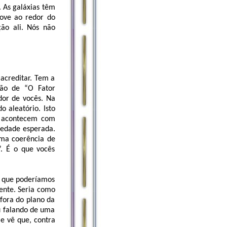
. As galáxias têm
ove ao redor do
ção ali. Nós não
acreditar. Tem a
ão de “O Fator
dor de vocês. Na
o aleatório. Isto
s acontecem com
iedade esperada.
uma coerência de
. É o que vocês
o que poderíamos
ente. Seria como
 fora do plano da
u falando de uma
e vê que, contra