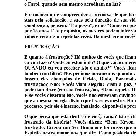
o Farol, quando nem mesmo acreditam na luz?
É o momento de compreender a premissa de que há 
suas pela solicitação, e suas pela duração de sua vi
canalização, pensem: “Eu posso”, e não “Como eu poss
por 18 anos. E, a propósito, os mestres podem interr
vidas e verão isto repetidas vezes. Há mestria em você
FRUSTRAÇÃO
E quanto à frustração? Há muitos de vocês que ficam 
eu vou fazer? Onde eu estou indo? O que vai acontece
QUANDO eu vou receber isto e aquilo?” Vocês ficam
também um filtro? Nós pedimos novamente, quando voc
fossem eles chamados de Cristo, Buda, Paramah
frustração? Não! Vocês viam alegria! Viam a paz. 
poderiam dizer (em sua frustração), “Bem, aqueles
E se vocês disseram isto, vocês não estiveram ouvin
que a mesma energia divina que fez estes mestres Hu
processo, pois ele é interno, instalado, disponível e pr
O que pensa que está dentro de você, xamã? Isto é ch
frustrado da história? Vocês dizem: “Bem, Kryon,
frustrado. Eu sou um Ser Humano e há coisas que 
Espírito nestes momentos que diz: Como gostaria d