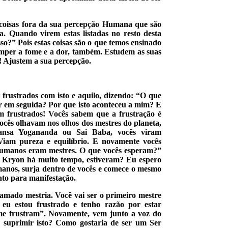
coisas fora da sua percepção Humana que são
da. Quando virem estas listadas no resto desta
o?” Pois estas coisas são o que temos ensinado
omper a fome e a dor, também. Estudem as suas
s! Ajustem a sua percepção.
frustrados com isto e aquilo, dizendo: “O que
r em seguida? Por que isto aconteceu a mim? E
 frustrados! Vocês sabem que a frustração é
ês olhavam nos olhos dos mestres do planeta,
ansa Yogananda ou Sai Baba, vocês viram
Viam pureza e equilíbrio. E novamente vocês
 Humanos eram mestres. O que vocês esperam?”
do Kryon há muito tempo, estiveram? Eu espero
manos, surja dentro de vocês e comece o mesmo
onto para manifestação.
amado mestria. Você vai ser o primeiro mestre
 eu estou frustrado e tenho razão por estar
me frustram”. Novamente, vem junto a voz do
e suprimir isto? Como gostaria de ser um Ser