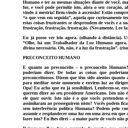
Humano e ter as mesmas situações diante de você, mas
for, e você pode permitir isto, abra o seu coração,
vindo à mestria! Bem-vindo à ascensão! Estão compr
“o que vem em seguida”, aquela que curiosamente te
estas coisas frustrantes se desprendem de vocês e a su
frustração, frustração, frustração. (Novamente, Lee f
Eu já posso ver isto agora. (olhando à distância). 
“Olhe, há um Trabalhador da Luz Humano agora. Gl
divina necessária. Oh, não, é a luz da frustração”. (riso
PRECONCEITO HUMANO
E quanto ao preconceito – o preconceito Humano?
poderiam dizer. De todas as coisas que poderia
preconceituosos. Dizem que têm sido atentos quanto a 
para meditar neste momento e enviem luz ao dirige
Opa! Eu acho que eu já sensibilizei. Lembrem-se, en
querem dizer ao seu presidente Americano. Isto não é
ele quer ouvir. Isto não é o que vocês pretendem e
assimilaram ao prosseguirem nisto? Vocês podem fica
sem interferência política Humana? Podem pelo contr
assumir e resplandecer uma luz em uma área em que a
fazer isto? Eu lhes direi – a maior parte de vocês não 