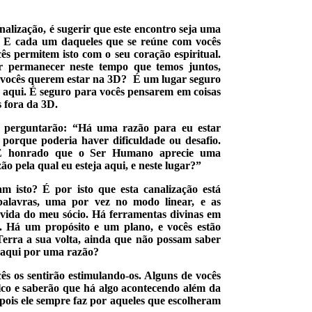
nalização, é sugerir que este encontro seja uma
. E cada um daqueles que se reúne com vocês
cês permitem isto com o seu coração espiritual.
 permanecer neste tempo que temos juntos,
 vocês querem estar na 3D? É um lugar seguro
 aqui. É seguro para vocês pensarem em coisas
s fora da 3D.
e perguntarão: “Há uma razão para eu estar
porque poderia haver dificuldade ou desafio.
. É honrado que o Ser Humano aprecie uma
 pela qual eu esteja aqui, e neste lugar?”
m isto? É por isto que esta canalização está
palavras, uma por vez no modo linear, e as
 vida do meu sócio. Há ferramentas divinas em
 Há um propósito e um plano, e vocês estão
erra a sua volta, ainda que não possam saber
o aqui por uma razão?
s os sentirão estimulando-os. Alguns de vocês
alco e saberão que há algo acontecendo além da
pois ele sempre faz por aqueles que escolheram