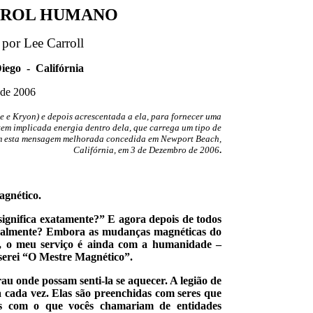
FAROL HUMANO
por Lee Carroll
ego - Califórnia
de 2006
ee e Kryon) e depois acrescentada a ela, para fornecer uma
em implicada energia dentro dela, que carrega um tipo de
am esta mensagem melhorada concedida em Newport Beach,
Califórnia, em 3 de Dezembro de 2006
.
gnético.
ignifica exatamente?” E agora depois de todos
 realmente? Embora as mudanças magnéticas do
a, o meu serviço é ainda com a humanidade –
erei “O Mestre Magnético”.
u onde possam senti-la se aquecer. A legião de
 cada vez. Elas são preenchidas com seres que
as com o que vocês chamariam de entidades