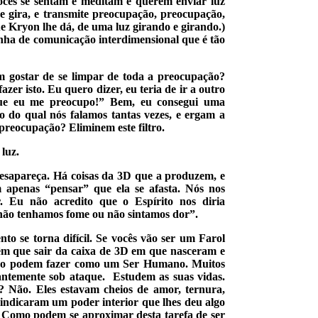
ocês se sentam e meditam e querem enviar luz
 e gira, e transmite preocupação, preocupação,
 Kryon lhe dá, de uma luz girando e girando.)
linha de comunicação interdimensional que é tão
m gostar de se limpar de toda a preocupação?
azer isto. Eu quero dizer, eu teria de ir a outro
que eu me preocupo!” Bem, eu consegui uma
o do qual nós falamos tantas vezes, e ergam a
preocupação? Eliminem este filtro.
luz.
esapareça. Há coisas da 3D que a produzem, e
apenas “pensar” que ela se afasta. Nós nos
 Eu não acredito que o Espírito nos diria
não tenhamos fome ou não sintamos dor”.
o se torna difícil. Se vocês vão ser um Farol
têm que sair da caixa de 3D em que nasceram e
não podem fazer como um Ser Humano. Muitos
antemente sob ataque. Estudem as suas vidas.
? Não. Eles estavam cheios de amor, ternura,
vindicaram um poder interior que lhes deu algo
 Como podem se aproximar desta tarefa de ser