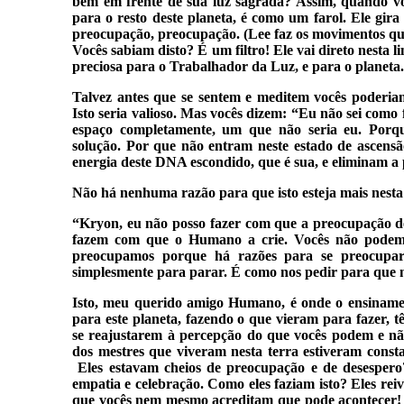
bem em frente de sua luz sagrada? Assim, quando v
para o resto deste planeta, é como um farol. Ele gira
preocupação, preocupação. (Lee faz os movimentos que
Vocês sabiam disto? É um filtro! Ele vai direto nesta 
preciosa para o Trabalhador da Luz, e para o planeta.
Talvez antes que se sentem e meditem vocês poderia
Isto seria valioso. Mas vocês dizem: “Eu não sei como f
espaço completamente, um que não seria eu. Por
solução. Por que não entram neste estado de ascensã
energia deste DNA escondido, que é sua, e eliminam a 
Não há nenhuma razão para que isto esteja mais nesta 
“Kryon, eu não posso fazer com que a preocupação d
fazem com que o Humano a crie. Vocês não podem 
preocupamos porque há razões para se preocupar.
simplesmente para parar. É como nos pedir para que 
Isto, meu querido amigo Humano, é onde o ensinament
para este planeta, fazendo o que vieram para fazer, 
se reajustarem à percepção do que vocês podem e 
dos mestres que viveram nesta terra estiveram const
Eles estavam cheios de preocupação e de desespero
empatia e celebração. Como eles faziam isto? Eles rei
que vocês nem mesmo acreditam que pode acontecer!