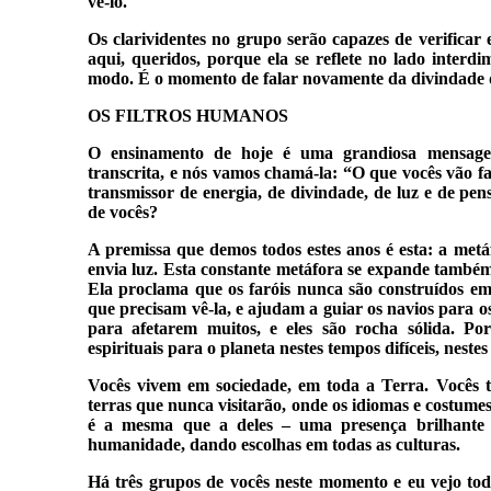
vê-lo.
Os clarividentes no grupo serão capazes de verificar 
aqui, queridos, porque ela se reflete no lado interd
modo. É o momento de falar novamente da divindade
OS FILTROS HUMANOS
O ensinamento de hoje é uma grandiosa mensag
transcrita, e nós vamos chamá-la: “O que vocês vão f
transmissor de energia, de divindade, de luz e de pens
de vocês?
A premissa que demos todos estes anos é esta: a me
envia luz. Esta constante metáfora se expande também
Ela proclama que os faróis nunca são construídos em 
que precisam vê-la, e ajudam a guiar os navios para o
para afetarem muitos, e eles são rocha sólida. Por
espirituais para o planeta nestes tempos difíceis, nest
Vocês vivem em sociedade, em toda a Terra. Vocês
terras que nunca visitarão, onde os idiomas e costumes
é a mesma que a deles – uma presença brilhante 
humanidade, dando escolhas em todas as culturas.
Há três grupos de vocês neste momento e eu vejo tod