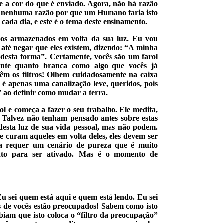
 e a cor do que é enviado. Agora, não há razão
há nenhuma razão por que um Humano faria isto
cada dia, e este é o tema deste ensinamento.
os armazenados em volta da sua luz. Eu vou
m até negar que eles existem, dizendo: “A minha
 desta forma”. Certamente, vocês são um farol
hante quanto branca como algo que vocês já
vêm os filtros! Olhem cuidadosamente na caixa
o é apenas uma canalização leve, queridos, pois
” ao definir como mudar a terra.
l e começa a fazer o seu trabalho. Ele medita,
 Talvez não tenham pensado antes sobre estas
esta luz de sua vida pessoal, mas não podem.
 curam aqueles em volta deles, eles devem ser
ia requer um cenário de pureza que é muito
nto para ser ativado. Mas é o momento de
 sei quem está aqui e quem está lendo. Eu sei
s de vocês estão preocupados! Sabem como isto
biam que isto coloca o “filtro da preocupação”