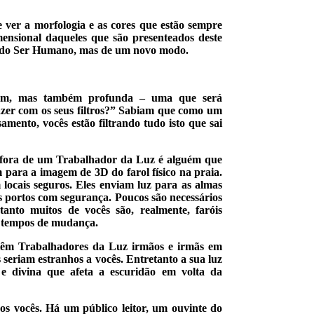
e ver a morfologia e as cores que estão sempre
imensional daqueles que são presenteados deste
 do Ser Humano, mas de um novo modo.
em, mas também profunda – uma que será
azer com os seus filtros?” Sabiam que como um
amento, vocês estão filtrando tudo isto que sai
táfora de um Trabalhador da Luz é alguém que
 para a imagem de 3D do farol físico na praia.
locais seguros. Eles enviam luz para as almas
s portos com segurança. Poucos são necessários
tanto muitos de vocês são, realmente, faróis
es tempos de mudança.
 têm Trabalhadores da Luz irmãos e irmãs em
 seriam estranhos a vocês. Entretanto a sua luz
e divina que afeta a escuridão em volta da
os vocês. Há um público leitor, um ouvinte do