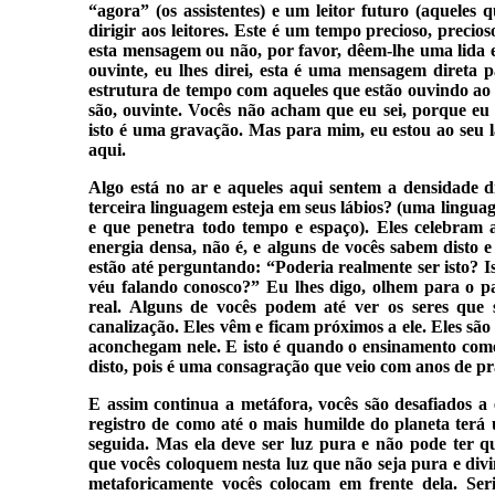
“agora” (os assistentes) e um leitor futuro (aquele
dirigir aos leitores. Este é um tempo precioso, prec
esta mensagem ou não, por favor, dêem-lhe uma lida e
ouvinte, eu lhes direi, esta é uma mensagem direta 
estrutura de tempo com aqueles que estão ouvindo ao
são, ouvinte. Vocês não acham que eu sei, porque eu 
isto é uma gravação. Mas para mim, eu estou ao seu 
aqui.
Algo está no ar e aqueles aqui sentem a densidade dis
terceira linguagem esteja em seus lábios? (uma linguag
e que penetra todo tempo e espaço). Eles celebram a
energia densa, não é, e alguns de vocês sabem disto 
estão até perguntando: “Poderia realmente ser isto? I
véu falando conosco?” Eu lhes digo, olhem para o pa
real. Alguns de vocês podem até ver os seres qu
canalização. Eles vêm e ficam próximos a ele. Eles são 
aconchegam nele. E isto é quando o ensinamento come
disto, pois é uma consagração que veio com anos de pr
E assim continua a metáfora, vocês são desafiados a e
registro de como até o mais humilde do planeta ter
seguida. Mas ela deve ser luz pura e não pode ter qu
que vocês coloquem nesta luz que não seja pura e divi
metaforicamente vocês colocam em frente dela. Se