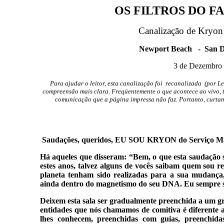
OS FILTROS DO 
Canalização de Kryon 
Newport Beach - San Di
3 de Dezembro 
Para ajudar o leitor, esta canalização foi recanalizada (por L
compreensão mais clara. Freqüentemente o que acontece ao vivo, t
comunicação que a página impressa não faz. Portanto, curt
Saudações, queridos, EU SOU KRYON do Serviço Ma
Há aqueles que disseram: “Bem, o que esta saudação s
estes anos, talvez alguns de vocês saibam quem sou
planeta tenham sido realizadas para a sua mudanç
ainda dentro do magnetismo do seu DNA. Eu sempre s
Deixem esta sala ser gradualmente preenchida a um gra
entidades que nós chamamos de comitiva é diferente a
lhes conhecem, preenchidas com guias, preenchid