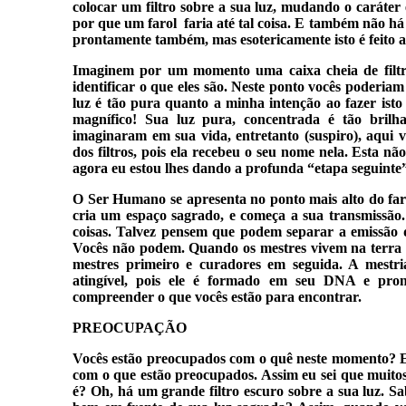
colocar um filtro sobre a sua luz, mudando o caráter
por que um farol faria até tal coisa. E também não 
prontamente também, mas esotericamente isto é feito a 
Imaginem por um momento uma caixa cheia de filtr
identificar o que eles são. Neste ponto vocês poderia
luz é tão pura quanto a minha intenção ao fazer isto
magnífico! Sua luz pura, concentrada é tão bril
imaginaram em sua vida, entretanto (suspiro), aqui 
dos filtros, pois ela recebeu o seu nome nela. Esta nã
agora eu estou lhes dando a profunda “etapa seguinte
O Ser Humano se apresenta no ponto mais alto do faro
cria um espaço sagrado, e começa a sua transmissão.
coisas. Talvez pensem que podem separar a emissão d
Vocês não podem. Quando os mestres vivem na terra e
mestres primeiro e curadores em seguida. A mestr
atingível, pois ele é formado em seu DNA e pro
compreender o que vocês estão para encontrar.
PREOCUPAÇÃO
Vocês estão preocupados com o quê neste momento? Eu
com o que estão preocupados. Assim eu sei que muito
é? Oh, há um grande filtro escuro sobre a sua luz. Sa