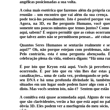
angélicas posicionadas a sua volta.
A coisa mais esotérica que fazemos além da própria ca
reunião – um encontro que vai além da sua crença
pode tocá-los pessoalmente. Isto é possível porque vo
Agora, na 3D, eu lhe pergunto Humano, você quer
somente uns poucos minutos que temos juntos? Como
aqui, sabem? É seguro permitir que as coisas ocorram
que talvez antes não se permitissem pensar... até coisa
Quantos Seres Humanos se sentarão realmente e s
aqui?” Oh, não porque estejam com problemas, não 
Pelo contrário, esta é uma pergunta abençoada
celebração plena da vida, embora digam: “Há uma razão
É por isto que Kryon está aqui. Vocês já percebera
ocorrendo. É por isto que eu vim lhes dar estas 
canalizações... uma de cada vez, prolongando-se pela
seu DNA e há uma profunda divindade lá, também.
situados em um lugar onde podem fazer algo com a T
disto. Mas vocês sentem isto, não é? Sentem que estã
A comitiva está quase acomodada aqui. Alguns de você
que são clarividentes, verão a luz que está aqui no p
óbvia 3D. Eles podem ver a morfogenia do meu sócio, 