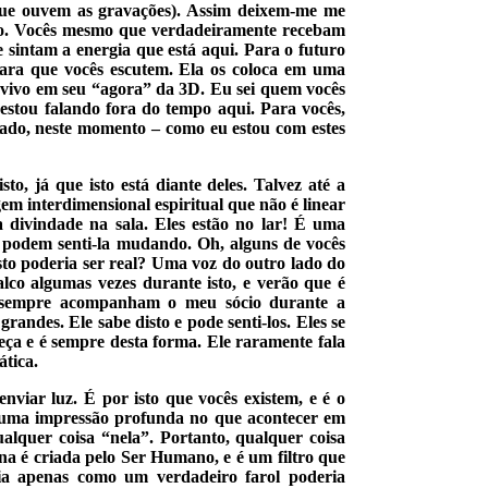
s que ouvem as gravações). Assim deixem-me me
ioso. Vocês mesmo que verdadeiramente recebam
 sintam a energia que está aqui. Para o futuro
para que vocês escutem. Ela os coloca em uma
 vivo em seu “agora” da 3D. Eu sei quem vocês
estou falando fora do tempo aqui. Para vocês,
lado, neste momento – como eu estou com estes
to, já que isto está diante deles. Talvez até a
em interdimensional espiritual que não é linear
 divindade na sala. Eles estão no lar! É uma
e podem senti-la mudando. Oh, alguns de vocês
sto poderia ser real? Uma voz do outro lado do
lco algumas vezes durante isto, e verão que é
e sempre acompanham o meu sócio durante a
grandes. Ele sabe disto e pode senti-los. Eles se
ça e é sempre desta forma. Ele raramente fala
ática.
nviar luz. É por isto que vocês existem, e é o
á uma impressão profunda no que acontecer em
alquer coisa “nela”. Portanto, qualquer coisa
na é criada pelo Ser Humano, e é um filtro que
ria apenas como um verdadeiro farol poderia