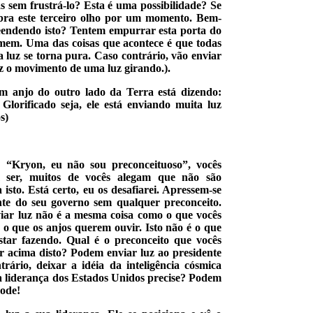
 sem frustrá-lo? Esta é uma possibilidade? Se
 abra este terceiro olho por um momento. Bem-
eendendo isto? Tentem empurrar esta porta do
mem. Uma das coisas que acontece é que todas
a luz se torna pura. Caso contrário, vão enviar
az o movimento de uma luz girando.).
Um anjo do outro lado da Terra está dizendo:
orificado seja, ele está enviando muita luz
s)
 “Kryon, eu não sou preconceituoso”, vocês
m ser, muitos de vocês alegam que não são
isto. Está certo, eu os desafiarei. Apressem-se
nte do seu governo sem qualquer preconceito.
viar luz não é a mesma coisa como o que vocês
 o que os anjos querem ouvir. Isto não é o que
star fazendo. Qual é o preconceito que vocês
r acima disto? Podem enviar luz ao presidente
ário, deixar a idéia da inteligência cósmica
 liderança dos Estados Unidos precise? Podem
pode!