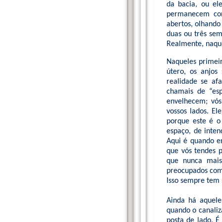
da bacia, ou el
permanecem conv
abertos, olhando
duas ou três sema
Realmente, naqu
Naqueles primeir
útero, os anjos
realidade se af
chamais de “es
envelhecem; vós
vossos lados. El
porque este é o
espaço, de inten
Aqui é quando e
que vós tendes p
que nunca mais
preocupados com 
Isso sempre tem 
Ainda há aquele
quando o canaliz
posta de lado. É