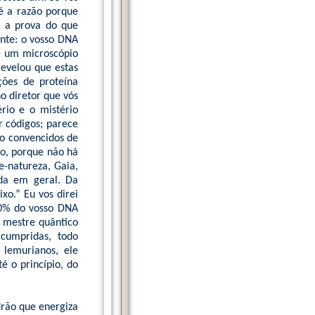
 é a razão porque
s a prova do que
ente: o vosso DNA
e um microscópio
revelou que estas
ções de proteína
o diretor que vós
rio e o mistério
 códigos; parece
ão convencidos de
o, porque não há
-natureza, Gaia,
ida em geral. Da
xo.” Eu vos direi
90% do vosso DNA
o mestre quântico
 cumpridas, todo
 lemurianos, ele
é o princípio, do
drão que energiza