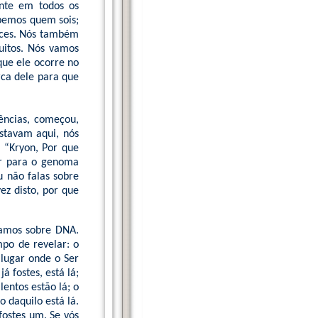
ente em todos os
abemos quem sois;
faces. Nós também
uitos. Nós vamos
que ele ocorre no
rca dele para que
ncias, começou,
stavam aqui, nós
 “Kryon, Por que
or para o genoma
u não falas sobre
ez disto, por que
lamos sobre DNA.
mpo de revelar: o
 lugar onde o Ser
á fostes, está lá;
lentos estão lá; o
o daquilo está lá.
fostes um. Se vós