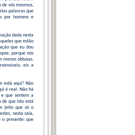
io de vós mesmos,
uelas palavras que
tas por homens e
mação dada nesta
aqueles que estão
rmação que eu dou
opse, porque nós
em menos obtusas,
eensíveis; eis a
m está aqui? Não
ui é real. Não há
s e que sentem a
o de que isto está
m jeito que só o
estes, nesta sala,
é o presente: que