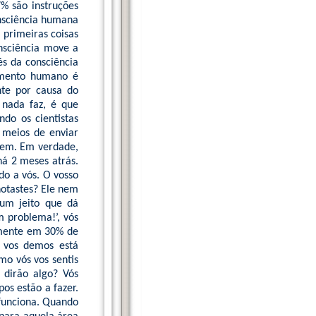
7% são instruções
onsciência humana
s primeiras coisas
nsciência move a
és da consciência
amento humano é
nte por causa do
nada faz, é que
do os cientistas
 meios de enviar
bem. Em verdade,
há 2 meses atrás.
ado a vós. O vosso
notastes? Ele nem
um jeito que dá
m problema!’, vós
omente em 30% de
s vos demos está
mo vós vos sentis
 dirão algo? Vós
os estão a fazer.
 funciona. Quando