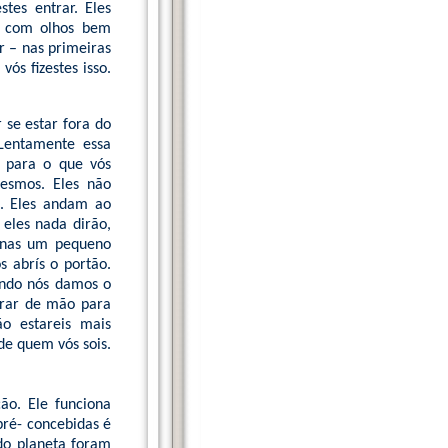
tes entrar. Eles
ão com olhos bem
r – nas primeiras
vós fizestes isso.
 se estar fora do
 Lentamente essa
a para o que vós
esmos. Eles não
s. Eles andam ao
 eles nada dirão,
penas um pequeno
s abrís o portão.
ando nós damos o
urar de mão para
o estareis mais
de quem vós sois.
ão. Ele funciona
pré- concebidas é
 do planeta foram