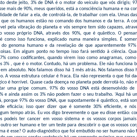
sto deste jeito, 3% de DNA é o motor do veículo que vós dirigis; 9
sse mais de 90%, meus queridos, está a consciência humana e na c
lidade de falar a ela, de controlá-la, de trabalhar com ela. Umas da
i que os humanos estão no comando dos humanos e da terra. A co
ável pela vibração do planeta e vós sempre tem sido capazes, atrav
o vosso próprio DNA, através dos 90%, que é quântico. O pens
 é como isso funciona, explicado numa maneira simples. É some
o do genoma humano e da revelação de que aparentemente 97% 
oisas. Em algum ponto no tempo isso fará sentido à ciência. Quan
7% como codificantes, quando virem isso como anagramas, como
s 3% , que é o motor. Contudo, há um problema. Ele não funciona 
 em absoluto. Nós falamos disso há 1 mês atrás. Nós falamos disso 
o. A vossa estrutura celular é fraca. Ela não representa o que foi d
ico é horrível. Quase cada doença no planeta pode derrotá-lo, não 
itar uma gripe comum. 97% do vosso DNA está desenvolvido de 
 % e ainda assim os 3% não podem fazer o seu trabalho. ‘Aqui há u
há, porque 97% do vosso DNA, que supostamente é quântico, está s
de eficácia; isso quer dizer que é somente 30% eficiente, e nó
gum tempo atrás. Eu vos digo brevemente o que eu disse então: co
s podeis ter cancer em vosso sistema e os vossos corpos jamais
 outro ser humano e ter um teste para descobrir o que os vossos corp
ema é esse? O auto-diagnóstico que foi embutido no ser humano não