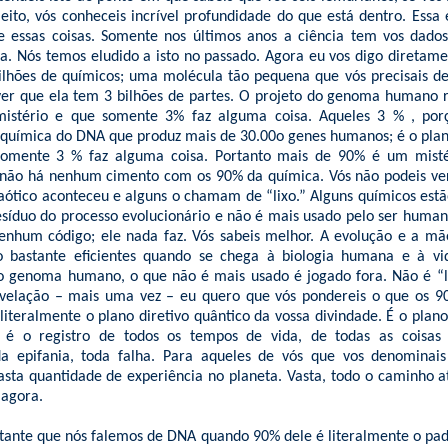
 jeito, vós conheceis incrível profundidade do que está dentro. Essa
e essas coisas. Somente nos últimos anos a ciência tem vos dado
a. Nós temos eludido a isto no passado. Agora eu vos digo diretam
ilhões de químicos; uma molécula tão pequena que vós precisais d
ver que ela tem 3 bilhões de partes. O projeto do genoma humano 
istério e que somente 3% faz alguma coisa. Aqueles 3 % , por
a química do DNA que produz mais de 30.00o genes humanos; é o plan
somente 3 % faz alguma coisa. Portanto mais de 90% é um misté
 não há nenhum cimento com os 90% da química. Vós não podeis ver
ótico aconteceu e alguns o chamam de “lixo.” Alguns químicos est
íduo do processo evolucionário e não é mais usado pelo ser human
nhum código; ele nada faz. Vós sabeis melhor. A evolução e a mãe
ão bastante eficientes quando se chega à biologia humana e à v
 o genoma humano, o que não é mais usado é jogado fora. Não é “li
evelação – mais uma vez – eu quero que vós pondereis o que os 
 literalmente o plano diretivo quântico da vossa divindade. É o plan
 é o registro de todos os tempos de vida, de todas as coisas
da epifania, toda falha. Para aqueles de vós que vos denominais
sta quantidade de experiência no planeta. Vasta, todo o caminho at
 agora.
tante que nós falemos de DNA quando 90% dele é literalmente o pa