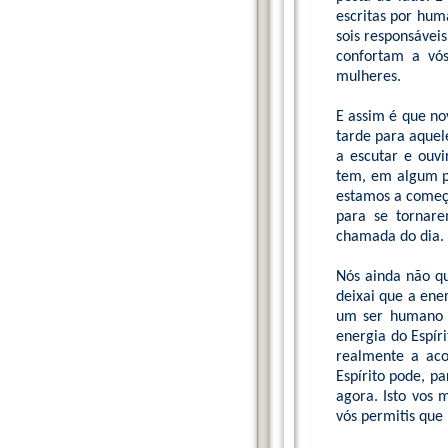
escritas por hum
sois responsáveis
confortam a vós
mulheres.
E assim é que n
tarde para aquel
a escutar e ouvi
tem, em algum po
estamos a começa
para se tornare
chamada do dia.
Nós ainda não q
deixai que a ene
um ser humano a 
energia do Espíri
realmente a aco
Espírito pode, pa
agora. Isto vos 
vós permitis que