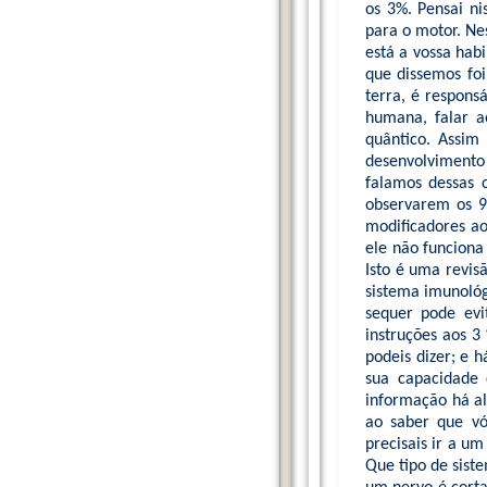
os 3%. Pensai ni
para o motor. Ne
está a vossa habi
que dissemos fo
terra, é respons
humana, falar a
quântico. Assim
desenvolviment
falamos dessas c
observarem os 9
modificadores ao
ele não funciona
Isto é uma revisã
sistema imunológ
sequer pode ev
instruções aos 3
podeis dizer; e 
sua capacidade 
informação há al
ao saber que vó
precisais ir a um
Que tipo de sist