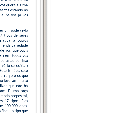
para aquela área
 vós quereis. Uma
sentis estando no
a. Se vós já vos
uer um pode vê-lo
17 tipos de seres
lativa a outros
emenda variedade
de vós, que ouvis
ue nem todos vós
perastes por isso
vá-lo se esfriar;
Sete Irmães, sete
 arranjo e os que
não levaram muito
dizer que não há
eram. É uma raça
 modo proposital,
 17 tipos. Eles
ue 100.000 anos.
ficou: o tipo que