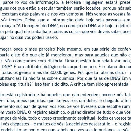
parceiro vos dá informação, a terceira linguagem estará pres
lguns dos que estão a escutar também serão tocados, porque nós s
s escutam estas palavras e nós vos vemos aí. Nós vemos as vossas 
 vós tendes. Deixai que a informação dada hoje seja passada a m
nformação “A Linhagem do DNA”, do começo do DNA até hoje; o jeito 
ra pela qual ele trabalha e todas as coisas que vós deveis saber ace
ugar no qual vós podeis usá-lo.
eçar onde o meu parceiro hoje mesmo, em sua série de conferê
parte disto é o que ele já mencionou, mas para aqueles que não e
ar. Nós começamos com História. Uma questão tem sida levantada,
re DNA? É um atributo biológico do corpo humano. É o plano diret
todos os genes: mais de 30.000 genes. Por que tu falarias disto? T
bstâncias! Tu não falas sobre química! Por que falas de DNA? Em v
oisas espirituais?” Isso tem sido dito. A crítica tem sido apresentada.
o está registrado e há aqueles que não entendem porque nós fa
zer que, meus queridos, que, se vós sois um deles, é chegado o te
emento nuclear de quem vós sois. Se vós tivésseis que escolhe rum
em vosso DNA. O registro akáshico, o plano diretor de tudo o que vós j
empos de vida, todo o vosso crescimento espiritual, todos os vossos ta
vós chegastes – e muitos de vós já decidistes descartá-lo – o registr
tendeis isto ao ponto em que sabeis que vós sois lemurianos, se vós 