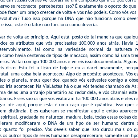
do em vossas cordas vertebrais há um composto químico que corre 
ervo se reconecte, percebestes isso? É exatamente o oposto do que
ode fazer um braço crescer de volta e vós não podeis. Como vós vos 
evolutiva? Tudo isso porque há DNA que não funciona como deveri
e isso, este é o fato: não funciona como deveria.
var de volta ao princípio. Aqui está, posto de tal maneira que qualq
odos os atributos que vós precisastes 100.000 anos atrás. Havia 
envolvimento, tal como na variedade normal da natureza re
m como havia centenas de tipos de macacos; assim como há uma tr
ros. Voltai comigo 100.000 anos e vereis isso documentado. Alguns 
eis disto. Esta foi a lição de hoje e eu a darei novamente, porq
cutai, uma coisa bela aconteceu. Algo de propósito aconteceu. Vós es
tes o planeta, meus queridos, quando vós estivestes comigo a obser
isso iria acontecer. Na ViaLáctea há o que vós tendes chamado de As 
uma delas uma arranjo planetário ao redor dela, e vós chamais este
dianos. Esses são os que vos visitaram há 100.000 anos atrás e eles 
ar até aqui, porque esta é uma raça que é quântica, isso quer 
em distância. Eles quiseram se manifestar aqui e então aparec
spiritual, graduada na natureza, madura, bela, todas essas coisas de
vieram modificaram o DNA de um tipo de ser humano dentre os
quanto foi preciso. Vós deveis saber que isso durou mais do q
 os outros tipos de seres humanos desapareceram; somente um tipo 