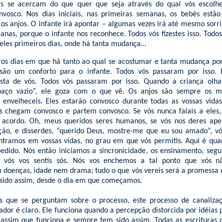
es se acercam do que quer que seja através do qual vós escolhes
osco. Nos dias iniciais, nas primeiras semanas, os bebês est
 os anjos. O infante irá apontar – algumas vezes irá até mesmo sorri
nas, porque o infante nos reconhece. Todos vós fizestes isso. Todos 
eles primeiros dias, onde há tanta mudança…
os dias em que há tanto ao qual se acostumar e tanta mudança por
 são um conforto para o infante. Todos vós passaram por isso.
asta de vós. Todos vós passaram por isso. Quando a criança olh
paço vazio”, ele goza com o que vê. Os anjos são sempre os m
 envelheceis. Eles estarão convosco durante todas as vossas vida
es chegam convosco e partem convosco. Se vós nunca falais a eles,
 acordo. Oh, meus queridos seres humanos, se vós nos deres a
ção, e disserdes, “querido Deus, mostre-me que eu sou amado”, vó
ntramos em vossas vidas, no grau em que vós permitis. Aqui é qu
edido. Nós então iniciamos a sincronicidade, os ensinamento, seg
 vós vos sentis sós. Nós vos enchemos a tal ponto que vós nã
doenças, idade nem drama; tudo o que vós vereis será a promessa 
sido assim, desde o dia em que começamos.
s que se perguntam sobre o processo, este processo de canalizaç
ador é claro. Ele funciona quando a percepção distorcida por idéias 
 assim que funciona e sempre tem sido assim. Todas as escrituras