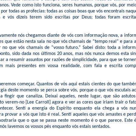
anos. Vede como isto funciona, seres humanos, porque vós, por me
 por todas as profecias: todas as coisas boas que vós encontrais naq
 e vós dizeis terem sido escritas por Deus; todas foram escri
ovamente nós chegamos diante de vós com informação nova, a infor
es que estão nesta sala no que vós chamais de “tempo real” e para 
r no que vós chamais de “vosso futuro.” Sabei disto: toda a info
nto, sido dada nos últimos 20 anos, mas nós nunca demos esta sin
r a resumir assuntos por razões de simplicidade, para que se torn
m mais presentes em vossa realidade, com fala e escrita compr
ueremos começar. Quantos de vós aqui estais cientes do que també
rgia deste momento se perca sobre vós, porque o que vós escutais aq
fingir que canaliza. Deixai aqueles, neste lugar, que são astuto
to verem-no [Lee Carroll] agora e ver as cores que iriam trair o fat
ntecer. Senti a energia do Espírito enquanto ela chega a vós nu
ra provar a vós que isto é real. Senti aqueles que vós amastes e perd
mostraria que o que se passa neste momento é o que parece. Este 
 nós lavemos os vossos pés enquanto vós estais sentados.