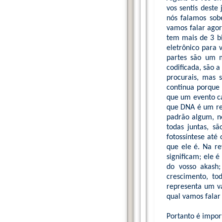
vos sentis deste
nós falamos sob
vamos falar agor
tem mais de 3 b
eletrônico para 
partes são um m
codificada, são 
procurais, mas 
continua porque
que um evento ca
que DNA é um res
padrão algum, ne
todas juntas, s
fotossíntese até
que ele é. Na r
significam; ele é
do vosso akash;
crescimento, to
representa um va
qual vamos falar
Portanto é impor