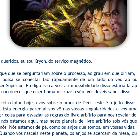
queridos, eu sou Kryon, do serviço magnético.
que que se perguntariam sobre o processo, ao grau em que diriam, 
possa se conectar tão rapidamente de um lado do véu ao o
er Superior.’ Eu digo isso a vós: a impossibilidade disso estaria lá 
r não querer que o ser humano cruze o véu. Vós deveis saber disso.
iro falou hoje a vós sobre o amor de Deus, este é o jeito disso;
. Esta energia parental vos vê nas vossas singularidades e vos ama
 coisa para esvaziar as regras do livre arbítrio para nos revelar de
 nós estamos aqui, mas neste planeta de livre arbítrio sois vós qu
 nós. Nós estamos de pé, como os anjos que somos, em vossas vidas
Quando vós nasceis neste planeta, os anjos se acercam da mesa, o