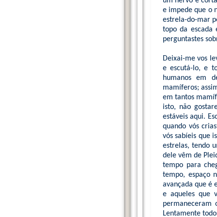
um nervo é corta
e impede que o n
estrela-do-mar p
topo da escada 
perguntastes sobr
Deixai-me vos le
e escutá-lo, e t
humanos em des
mamíferos; assi
em tantos mamífe
isto, não gostar
estáveis aqui. Es
quando vós crias
vós sabíeis que 
estrelas, tendo 
dele vêm de Plei
tempo para cheg
tempo, espaço n
avançada que é e
e aqueles que 
permaneceram o 
Lentamente todos