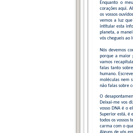
Enquanto o meu 
corações aqui. A
os vossos ouvido
vemos a luz que
intitular esta i
planeta, a manei
vós chegueis ao l
Nós devemos com
porque a maior 
vamos recapitul
falas tanto sob
humano. Escreve 
moléculas nem su
não falas sobre c
O desapontament
Deixai-me vos di
vosso DNA é o el
Superior está, é 
todos os vossos t
carma com o qual 
Alguns de vós en