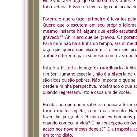
Hoje vou fazer algo que só fiz uma vez antes. 
foi revelada. E isso se deve a algo que acaba d
Porem, o quero fazer primeiro é levá-los pel
Quero que o escutem em seu próprio idioma.
mesmo instante há alguns que estão escutando
gravado?” Ah, claro que se gravou. Os potenc
Para mim não há a linha do tempo, assim me d
digo que quero que escutem isto em seu pr
atitude diferente para si mesmo uma vez que h
Esta é a historia de algo extraordinário. A 
um Ser Humano especial, não é a historia de
são ricos ou são pobres. Não importa o que se
desde a minha perspectiva, mostrando o que a
quando regressam. Isto é cada um de vocês.
Escuta, porque quem sabe isso possa alterar 
forma muito singela, com o nascimento. Não
fazer-lhe perguntas éticas que os humanos pl
quando começa a vida? É na concepção do óvul
acaso nos nove meses depois?” E a resposta c
em torno disto.