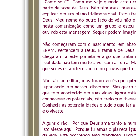
“Como sou?” “Como me vejo quando estou com
parte da sopa de Deus. Não têm asas, mas es
explicar em um plano tridimensional. Estou fr
Deus. Meu nome do outro lado do véu não é
nesta comunicação como um grupo e estou 
ouvindo esta mensagem. Sequer podem imagina
Não começaram com o nascimento, em absolut
ERAM. Pertencem a Deus. É família de Deus e
chegaram a este planeta é algo que tratamo
realidade não tem muito a ver com a Terra. M
que vocês estabeleceram como provas que trou
Não vão acreditar, mas foram vocês que quize
lugar onde iam nascer, disseram: “Sim quero 
que tem acontecido em suas vidas. Agora estã
conhecesse os potenciais, não creio que tivess
Conhecia as potencialidades e tudo o que teria
e o viveste.
Alguns dirão: ”Por que Deus ama tanto a hum
isto vieste aqui. Porque tu amas o planeta ig
da vida. Está ocorrendo algo grandioso. Tudo 