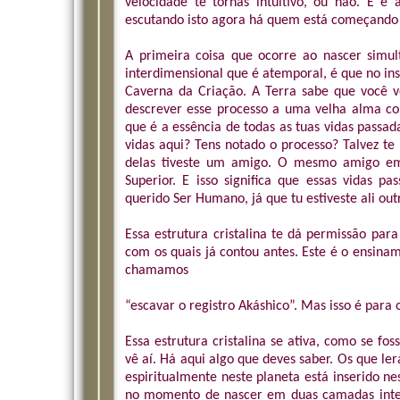
velocidade te tornas intuitivo, ou não. E é
escutando isto agora há quem está começando a
A primeira coisa que ocorre ao nascer sim
interdimensional que é atemporal, é que no ins
Caverna da Criação. A Terra sabe que você v
descrever esse processo a uma velha alma com
que é a essência de todas as tuas vidas passad
vidas aqui? Tens notado o processo? Talvez t
delas tiveste um amigo. O mesmo amigo em
Superior. E isso significa que essas vidas p
querido Ser Humano, já que tu estiveste ali out
Essa estrutura cristalina te dá permissão para
com os quais já contou antes. Este é o ensin
chamamos
“escavar o registro Akáshico”. Mas isso é par
Essa estrutura cristalina se ativa, como se fo
vê aí. Há aqui algo que deves saber. Os que l
espiritualmente neste planeta está inserido ne
no momento de nascer em duas camadas inte