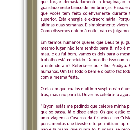
que forçar demasiadamente a imaginação p
guardado neste banco de lembranças. E isso é
que vocês tem feito coletivamente durante
superior. Esta energia é extraordinária. Porq
ultimas duas semanas. E simplesmente vivem s
Como dissemos ontem à noite, não os julgamos
Em termos humanos queres que Deus te julgue
mesmo lugar não tem sentido para ti, não é 
mau, e eu fui bom, vamos os dois para o mesm
trabalho está concluído. Demos-lhe isso numa 
o entenderam? Referia-se ao Filho Prodigo. 
humanos. Um faz todo o bem e o outro faz tod
com a mesma festa.
O dia em que exalas o ultimo suspiro não é um d
trás, mas não para ti. Deverias celebrá-lo ago
“Kryon, estás me pedindo que celebre minha p
que se passa. Já o disse antes. Os que estão 
uma viagem a Caverna da Criação e no Cristal
pensamentos que tiveste e te permitiram apren
não é humana, que nunca foi humana, se recon