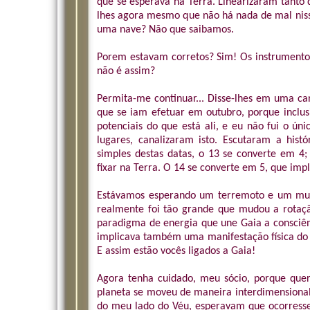
que se esperava na Terra. Linearizaram tanto
lhes agora mesmo que não há nada de mal niss
uma nave? Não que saibamos.
Porem estavam corretos? Sim! Os instrumentos
não é assim?
Permita-me continuar... Disse-lhes em uma ca
que se iam efetuar em outubro, porque inclus
potenciais do que está ali, e eu não fui o ú
lugares, canalizaram isto. Escutaram a his
simples destas datas, o 13 se converte em 4;
fixar na Terra. O 14 se converte em 5, que im
Estávamos esperando um terremoto e um muit
realmente foi tão grande que mudou a rotaçã
paradigma de energia que une Gaia a consciên
implicava também uma manifestação física d
E assim estão vocês ligados a Gaia!
Agora tenha cuidado, meu sócio, porque quer
planeta se moveu de maneira interdimensional 
do meu lado do Véu, esperavam que ocorresse