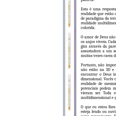
Esta é uma resposta
realidade que estão
de paradigma da terc
realidade multidimen
colorida.
O amor de Deus não 
os anjos vivem. Cad
gira através da pare
assustadora a um s
muitas vezes caem d
Portanto, não impor
não estão na 3D e 
encontrar o Deus i
dimensional. Vocês 
realidade de mesmi
potenciais podem m
vieram ser. Toda 
multidimensional e q
O que eu estou lhes
esteja lendo ou ouvi