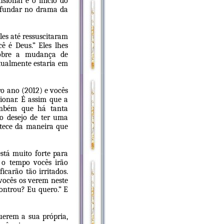
sional e o início do
 afundar no drama da
les até ressuscitaram
ê é Deus.” Eles lhes
obre a mudança de
tualmente estaria em
ro ano (2012) e vocês
ionar. É assim que a
ambém que há tanta
 o desejo de ter uma
ntece da maneira que
stá muito forte para
 o tempo vocês irão
icarão tão irritados.
 vocês os verem neste
controu? Eu quero.” E
erem a sua própria,