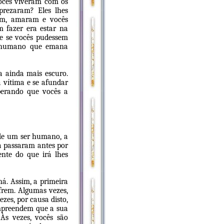
vocês viveram com os
prezaram? Eles lhes
ram, amaram e vocês
 fazer era estar na
 e se vocês pudessem
r humano que emana
a ainda mais escuro.
a vítima e se afundar
perando que vocês a
e de um ser humano, a
já passaram antes por
ente do que irá lhes
á. Assim, a primeira
ofrem. Algumas vezes,
zes, por causa disto,
compreendem que a sua
Às vezes, vocês são