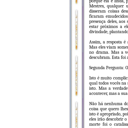
porque ela é linda,
Mestres, qualquer 
disseram coisas de
ficaram emudecidos
presença deles, aos
estar próximos a 
divindade, plantando
Assim, a resposta é
Mas eles viam soment
no drama. Mas a ve
descubram. Esta foi 
Segunda Pergunta: 
Isto é muito complic
qual todos vocês na 
isto. Mas a verdade
acontecer, mas a sua 
Não há nenhuma dor 
coisa que quero lhes
isto é apropriado, p
eles irão descobrir 
morte foi o catali