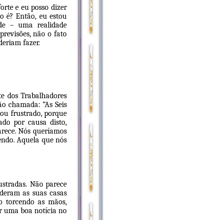
orte e eu posso dizer
ão é? Então, eu estou
ade – uma realidade
revisões, não o fato
deriam fazer.
te dos Trabalhadores
o chamada: “As Seis
xou frustrado, porque
gado por causa disto,
arece. Nós queríamos
lendo. Aquela que nós
rustradas. Não parece
deram as suas casas
o torcendo as mãos,
ar uma boa notícia no