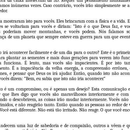
ra da caixa intelectual da 3D. Requer um pensamento multidimen
lamos inúmeras vezes. Caso contrário, vocês irão simplesmente se
edor.
a mostraram isto para vocês. Eles brincaram com a física e a vida. E
es se voltariam para vocês e diriam: “Isto é o que Deus faz, e voc
s poderiam mover montanhas, e vocês podem. Nós falamos s
nça de um planeta que sempre esteve em guerra para um que even
 irá acontecer facilmente e de um dia para o outro? Este é o primei
ra plantar as sementes e mais duas gerações para verem isto func
a funciona. É lento, mas vocês são impacientes. É por isto t
ento. É a impaciência da velha energia, a compreensão errônea,
tânea, e pensar que Deus os irá ajudar. Então, quando isto não aco
ocês dizem: “Bem, eu sabia que isto não iria acontecer.”
to é um compromisso, ou é apenas um desejo? Esta comunicação e
que lhes digo que vocês são maravilhosos interiormente e com
ando o descobrirem, as coisas irão mudar interiormente. Vocês não f
imidos, e não reagirão tanto. Então quando as pessoas ao redor de
“Você está diferente. Não está tão irritado. Não reage. O que você en
andecem uma luz de sabedoria e de compaixão, outros a vêem e qu