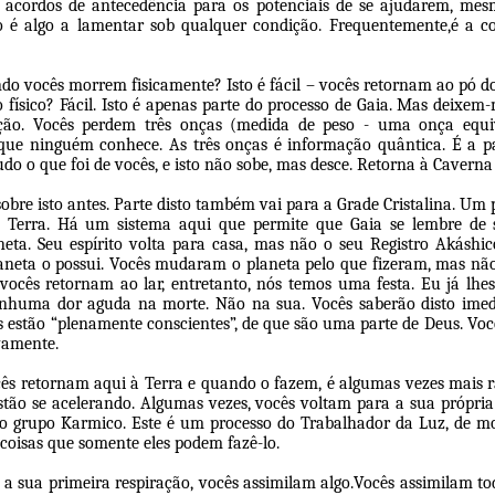
m acordos de antecedência para os potenciais de se ajudarem, me
 é algo a lamentar sob qualquer condição. Frequentemente,é a c
o vocês morrem fisicamente? Isto é fácil – vocês retornam ao pó d
físico? Fácil. Isto é apenas parte do processo de Gaia. Mas deixem-
ão. Vocês perdem três onças (medida de peso - uma onça equi
que ninguém conhece. As três onças é informação quântica. É a p
tudo o que foi de vocês, e isto não sobe, mas desce. Retorna à Caverna
sobre isto antes. Parte disto também vai para a Grade Cristalina. Um 
 Terra. Há um sistema aqui que permite que Gaia se lembre de s
ta. Seu espírito volta para casa, mas não o seu Registro Akáshi
laneta o possui. Vocês mudaram o planeta pelo que fizeram, mas não
cês retornam ao lar, entretanto, nós temos uma festa. Eu já lhes 
nhuma dor aguda na morte. Não na sua. Vocês saberão disto imed
ês estão “plenamente conscientes”, de que são uma parte de Deus. Vo
vamente.
ês retornam aqui à Terra e quando o fazem, é algumas vezes mais r
 estão se acelerando. Algumas vezes, vocês voltam para a sua própria
 grupo Karmico. Este é um processo do Trabalhador da Luz, de m
coisas que somente eles podem fazê-lo.
a sua primeira respiração, vocês assimilam algo.Vocês assimilam t