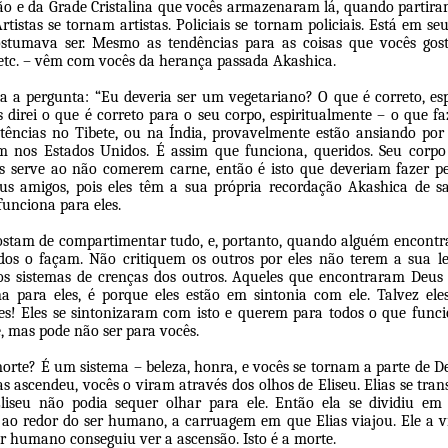
ão e da Grade Cristalina que vocês armazenaram lá, quando partira
tistas se tornam artistas. Policiais se tornam policiais. Está em se
stumava ser. Mesmo as tendências para as coisas que vocês go
 etc. – vêm com vocês da herança passada Akashica.
a a pergunta: “Eu deveria ser um vegetariano? O que é correto, es
direi o que é correto para o seu corpo, espiritualmente – o que fa
tências no Tibete, ou na Índia, provavelmente estão ansiando por 
m nos Estados Unidos. É assim que funciona, queridos. Seu corpo
hes serve ao não comerem carne, então é isto que deveriam fazer p
us amigos, pois eles têm a sua própria recordação Akashica de s
funciona para eles.
stam de compartimentar tudo, e, portanto, quando alguém encontra
dos o façam. Não critiquem os outros por eles não terem a sua l
os sistemas de crenças dos outros. Aqueles que encontraram Deus
a para eles, é porque eles estão em sintonia com ele. Talvez ele
res! Eles se sintonizaram com isto e querem para todos o que funci
e, mas pode não ser para vocês.
orte? É um sistema – beleza, honra, e vocês se tornam a parte de D
s ascendeu, vocês o viram através dos olhos de Eliseu. Elias se t
liseu não podia sequer olhar para ele. Então ela se dividiu em 
o redor do ser humano, a carruagem em que Elias viajou. Ele a vi
r humano conseguiu ver a ascensão. Isto é a morte.