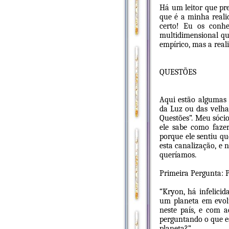
Há um leitor que pre
que é a minha realid
certo! Eu os conhe
multidimensional qu
empírico, mas a real
QUESTÕES
Aqui estão algumas 
da Luz ou das velh
Questões”. Meu sócio
ele sabe como fazer 
porque ele sentiu q
esta canalização, e 
queríamos.
Primeira Pergunta: P
“Kryon, há infelicid
um planeta em evol
neste país, e com 
perguntando o que es
planeta?”