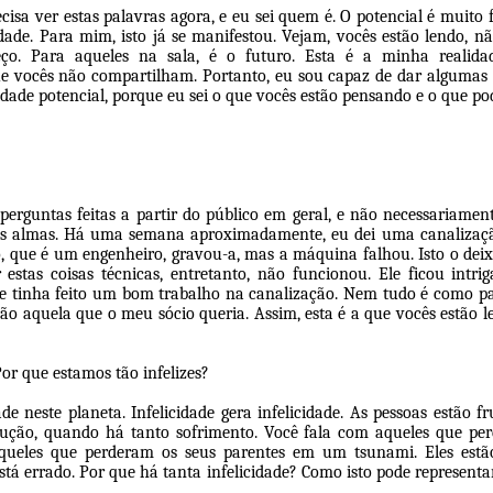
cisa ver estas palavras agora, e eu sei quem é. O potencial é muito f
ade. Para mim, isto já se manifestou. Vejam, vocês estão lendo, n
ço. Para aqueles na sala, é o futuro. Esta é a minha realid
e vocês não compartilham. Portanto, eu sou capaz de dar algumas p
idade potencial, porque eu sei o que vocês estão pensando e o que po
perguntas feitas a partir do público em geral, e não necessariamen
as almas. Há uma semana aproximadamente, eu dei uma canalizaçã
, que é um engenheiro, gravou-a, mas a máquina falhou. Isto o dei
estas coisas técnicas, entretanto, não funcionou. Ele ficou intri
ue tinha feito um bom trabalho na canalização. Nem tudo é como p
não aquela que o meu sócio queria. Assim, esta é a que vocês estão 
or que estamos tão infelizes?
ade neste planeta. Infelicidade gera infelicidade. As pessoas estão f
ução, quando há tanto sofrimento. Você fala com aqueles que per
aqueles que perderam os seus parentes em um tsunami. Eles estã
tá errado. Por que há tanta infelicidade? Como isto pode represent