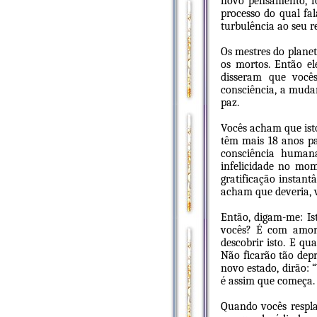
novo pensamento, fo
processo do qual fa
turbulência ao seu r
Os mestres do planet
os mortos. Então el
disseram que você
consciência, a muda
paz.
Vocês acham que isto
têm mais 18 anos pa
consciência human
infelicidade no mom
gratificação instan
acham que deveria, v
Então, digam-me: Is
vocês? É com amor 
descobrir isto. E qu
Não ficarão tão depr
novo estado, dirão: 
é assim que começa.
Quando vocês respl