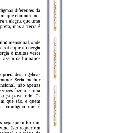
digmas diferentes da
eram, que chamaremos
irá a alegria que uma
 preto, mas a Terra é
ltidimensional, onde
e sabe que a energia
nergia é muitas vezes
l, assim os humanos
opriedades angélicas
umano? Seria melhor
nsional, não apenas
ue vocês fazem a uma
dança para tudo. Os
ham que são, e quem
m paradigma que é
s, seja quem for que
ivino. Isto requer um