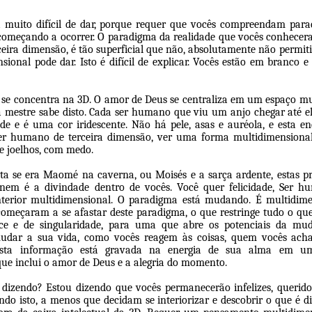
 muito difícil de dar, porque requer que vocês compreendam para
 começando a ocorrer. O paradigma da realidade que vocês conhec
eira dimensão, é tão superficial que não, absolutamente não permit
sional pode dar. Isto é difícil de explicar. Vocês estão em branco e
se concentra na 3D. O amor de Deus se centraliza em um espaço mu
a mestre sabe disto. Cada ser humano que viu um anjo chegar até el
de e é uma cor iridescente. Não há pele, asas e auréola, e esta e
er humano de terceira dimensão, ver uma forma multidimensiona
e joelhos, com medo.
ta se era Maomé na caverna, ou Moisés e a sarça ardente, estas pr
nem é a divindade dentro de vocês. Você quer felicidade, Ser h
nterior multidimensional. O paradigma está mudando. É multidime
começaram a se afastar deste paradigma, o que restringe tudo o q
ce e de singularidade, para uma que abre os potenciais da mu
udar a sua vida, como vocês reagem às coisas, quem vocês ac
esta informação está gravada na energia de sua alma em u
ue inclui o amor de Deus e a alegria do momento.
 dizendo? Estou dizendo que vocês permanecerão infelizes, querido
ndo isto, a menos que decidam se interiorizar e descobrir o que é d