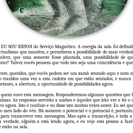
 EU SOU KRYON do Serviço Magnético. A energia da sala foi definid
ectualismo que mantêm, e permitirem a possibilidade de mais verdade
talvez, que uma semente fosse plantada, uma possibilidade de q
ibrar? Talvez vocês pensem que tudo isto seja uma coincidência e que
ente, queridos, que vocês podem ser um xamã sentado aqui e nem 
o trazidos uma vez a esta cadeira em que estão sentados, e nunca 
ortanto, a abertura, a oportunidade de possibilidades agora.
e quem ouve esta mensagem. Responderemos algumas questões que f
lmas. As respostas servirão a ambos e àqueles que irão ver e ler 
u agora. Isto é confuso e eu disse isto muitas vezes antes: Eu sei qu
o meu lado do véu. Há somente o potencial e o potencial é, portanto
para transcrever esta mensagem. Mas após a transcrição, e toda a 
Na verdade, alguém a está lendo agora, e eu vejo esta pessoa a fazê
 estão na sala.