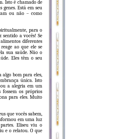
m. Isto é chamado de
us genes. Está em seu
stam ou não – como
piritualmente, para o
z sentido a vocês! Se
alimentos diferentes
 reage ao que ele se
ela sua saúde. Não o
aúde. Eles têm o seu
 algo bom para eles,
embrança única. Isto
 ou a alegria em um
s fossem os próprios
ona para eles. Muito
eus que vocês sabem,
ransformou em uma luz
partes. Eliseu viu o
u e o relatou. O que