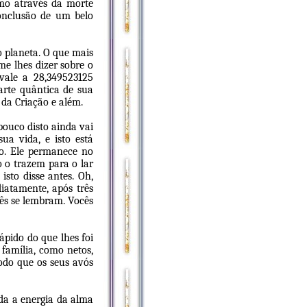
smo através da morte
onclusão de um belo
o planeta. O que mais
me lhes dizer sobre o
vale a 28,349523125
arte quântica de sua
 da Criação e além.
pouco disto ainda vai
ua vida, e isto está
co. Ele permanece no
 o trazem para o lar
isto disse antes. Oh,
iatamente, após três
cês se lembram. Vocês
ápido do que lhes foi
 família, como netos,
odo que os seus avós
oda a energia da alma