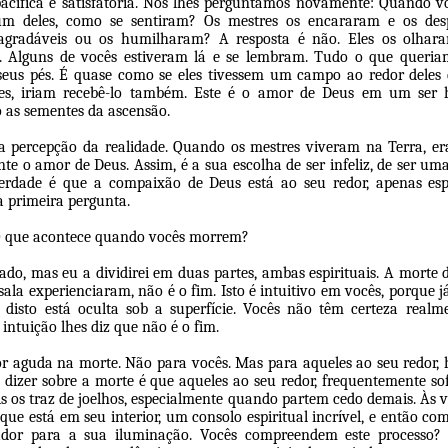
 pacífica e satisfatória. Nós lhes perguntamos novamente: Quando 
um deles, como se sentiram? Os mestres os encararam e os des
sagradáveis ou os humilharam? A resposta é não. Eles os olha
. Alguns de vocês estiveram lá e se lembram. Tudo o que queriam
 seus pés. É quase como se eles tivessem um campo ao redor deles
eles, iriam recebê-lo também. Este é o amor de Deus em um se
 as sementes da ascensão.
 a percepção da realidade. Quando os mestres viveram na Terra, er
e o amor de Deus. Assim, é a sua escolha de ser infeliz, de ser um
rdade é que a compaixão de Deus está ao seu redor, apenas es
a primeira pergunta.
O que acontece quando vocês morrem?
ado, mas eu a dividirei em duas partes, ambas espirituais. A mort
sala experienciaram, não é o fim. Isto é intuitivo em vocês, porque 
 disto está oculta sob a superfície. Vocês não têm certeza realm
intuição lhes diz que não é o fim.
aguda na morte. Não para vocês. Mas para aqueles ao seu redor, h
 dizer sobre a morte é que aqueles ao seu redor, frequentemente s
ois os traz de joelhos, especialmente quando partem cedo demais. Às ve
o que está em seu interior, um consolo espiritual incrível, e então 
sador para a sua iluminação. Vocês compreendem este processo? 