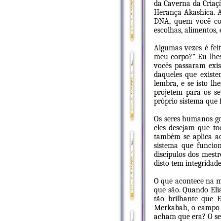
da Caverna da Criaç
Herança Akashica. Ar
DNA, quem você co
escolhas, alimentos,
Algumas vezes é feit
meu corpo?” Eu lhes 
vocês passaram exis
daqueles que existe
lembra, e se isto l
projetem para os se
próprio sistema que 
Os seres humanos go
eles desejam que to
também se aplica a
sistema que funcion
discípulos dos mest
disto tem integridad
O que acontece na m
que são. Quando Elia
tão brilhante que E
Merkabah, o campo a
acham que era? O se