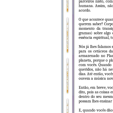
parceiros nisto, co
humana. Assim, não
acordo.
O que acontece quand
querem saber? Corpo 
momento da transiç
gramas) sobre algo 
essência espiritual, 
Nós já lhes falamos 
para os cetáceos da
armazenado no Plane
planeta, porque o p
com vocês. Quando vo
queridos, não há ne
dias. Até então, voc
ouvem a música no
Então, em breve, voc
dito, pois as coisas
dentro do seu mesmo
possam lhes ensinar 
E, quando vocês dão 