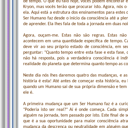
de tempo. O que eu falo hoje, vocês podem encontrar e
Kryon, mas vocês terão que procurar isto. Agora, nós 
ela. Aqui está a estrutura dos ensinamentos para estes 
Ser Humano faz desde o início da consciência até a pl
de aprender. Ela lhes fala de toda a jornada em duas noi
Agora, ouçam-me. Estas não são regras. Estas não
acontecem em uma quantidade específica de tempo. Ca
deve vir ao seu próprio estado de consciência, em s
perguntar: "Quanto tempo entre esta fase e esta fase
não há resposta, pois a verdadeira consciência é ind
realidade do planeta que determina quanto tempo as co
Neste dia nós lhes daremos quatro das mudanças, e as
história é esta! Até antes de começar esta história, eu 
quando um Humano sai de sua própria dimensão e tem 
ele é.
A primeira mudança que um Ser Humano faz é a curiosi
"Poderia isto ser real?" Aí é onde começa. Cada sim
alguém na jornada, tem passado por isto. Este final de 
que é a sua oportunidade para maior consciência atra
mudança da descrença ou neutralidade em alguém que p