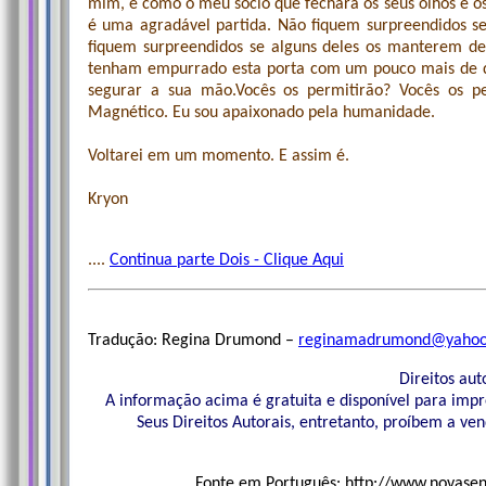
mim, é como o meu sócio que fechará os seus olhos e o
é uma agradável partida. Não fiquem surpreendidos s
fiquem surpreendidos se alguns deles os manterem des
tenham empurrado esta porta com um pouco mais de di
segurar a sua mão.Vocês os permitirão? Vocês os pe
Magnético. Eu sou apaixonado pela humanidade.
Voltarei em um momento. E assim é.
Kryon
....
Continua parte Dois - Clique Aqui
Tradução: Regina Drumond –
reginamadrumond@yahoo
Direitos aut
A informação acima é gratuita e disponível para impr
Seus Direitos Autorais, entretanto, proíbem a ve
Fonte em Português: http://www.novasene