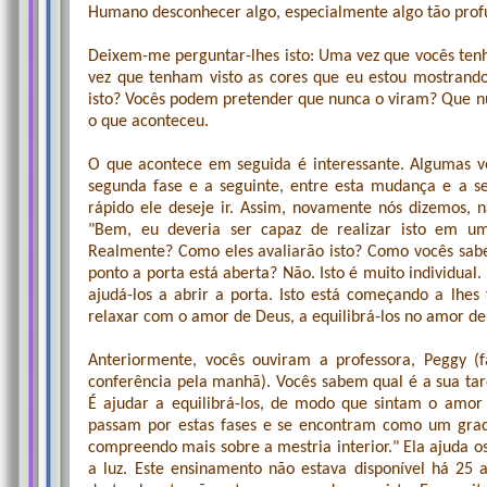
Humano desconhecer algo, especialmente algo tão prof
Deixem-me perguntar-lhes isto: Uma vez que vocês ten
vez que tenham visto as cores que eu estou mostrando
isto? Vocês podem pretender que nunca o viram? Que n
o que aconteceu.
O que acontece em seguida é interessante. Algumas v
segunda fase e a seguinte, entre esta mudança e a s
rápido ele deseje ir. Assim, novamente nós dizemos, 
"Bem, eu deveria ser capaz de realizar isto em 
Realmente? Como eles avaliarão isto? Como vocês sa
ponto a porta está aberta? Não. Isto é muito individual. 
ajudá-los a abrir a porta. Isto está começando a lhes 
relaxar com o amor de Deus, a equilibrá-los no amor de
Anteriormente, vocês ouviram a professora, Peggy (
conferência pela manhã). Vocês sabem qual é a sua taref
É ajudar a equilibrá-los, de modo que sintam o amo
passam por estas fases e se encontram como um grad
compreendo mais sobre a mestria interior." Ela ajuda
a luz. Este ensinamento não estava disponível há 25