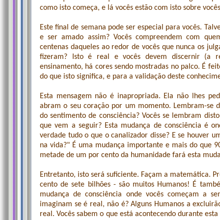
como isto começa, e lá vocês estão com isto sobre vocês
Este final de semana pode ser especial para vocês. Tal
e ser amado assim? Vocês compreendem com quem
centenas daqueles ao redor de vocês que nunca os jul
fizeram? Isto é real e vocês devem discernir (a re
ensinamento, há cores sendo mostradas no palco. É fe
do que isto significa, e para a validação deste conhecime
Esta mensagem não é inapropriada. Ela não lhes ped
abram o seu coração por um momento. Lembram-se d
do sentimento de consciência? Vocês se lembram disto? 
que vem a seguir? Esta mudança de consciência é on
verdade tudo o que o canalizador disse? E se houver 
na vida?" É uma mudança importante e mais do que 9
metade de um por cento da humanidade fará esta muda
Entretanto, isto será suficiente. Façam a matemática. 
cento de sete bilhões - são muitos Humanos! É també
mudança de consciência onde vocês começam a se
imaginam se é real, não é? Alguns Humanos a excluirã
real. Vocês sabem o que está acontecendo durante esta