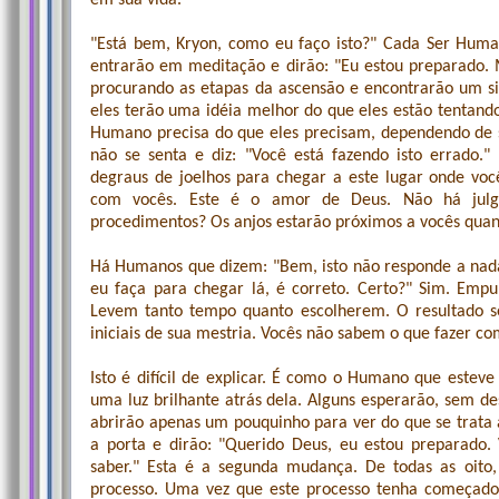
em sua vida.
"Está bem, Kryon, como eu faço isto?" Cada Ser Human
entrarão em meditação e dirão: "Eu estou preparado. M
procurando as etapas da ascensão e encontrarão um s
eles terão uma idéia melhor do que eles estão tentando
Humano precisa do que eles precisam, dependendo de s
não se senta e diz: "Você está fazendo isto errado."
degraus de joelhos para chegar a este lugar onde voc
com vocês. Este é o amor de Deus. Não há julg
procedimentos? Os anjos estarão próximos a vocês quan
Há Humanos que dizem: "Bem, isto não responde a nada
eu faça para chegar lá, é correto. Certo?" Sim. Em
Levem tanto tempo quanto escolherem. O resultado s
iniciais de sua mestria. Vocês não sabem o que fazer co
Isto é difícil de explicar. É como o Humano que estev
uma luz brilhante atrás dela. Alguns esperarão, sem d
abrirão apenas um pouquinho para ver do que se trata a
a porta e dirão: "Querido Deus, eu estou preparado.
saber." Esta é a segunda mudança. De todas as oito,
processo. Uma vez que este processo tenha começado, é