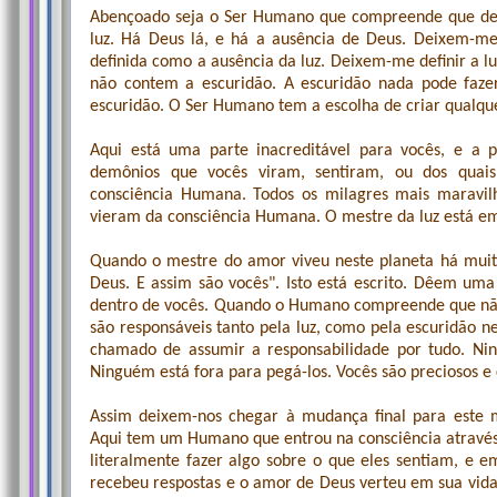
Abençoado seja o Ser Humano que compreende que den
luz. Há Deus lá, e há a ausência de Deus. Deixem-me 
definida como a ausência da luz. Deixem-me definir a l
não contem a escuridão. A escuridão nada pode fazer
escuridão. O Ser Humano tem a escolha de criar qualqu
Aqui está uma parte inacreditável para vocês, e a 
demônios que vocês viram, sentiram, ou dos quai
consciência Humana. Todos os milagres mais maravilh
vieram da consciência Humana. O mestre da luz está e
Quando o mestre do amor viveu neste planeta há muitos
Deus. E assim são vocês". Isto está escrito. Dêem um
dentro de vocês. Quando o Humano compreende que não
são responsáveis tanto pela luz, como pela escuridão n
chamado de assumir a responsabilidade por tudo. Nin
Ninguém está fora para pegá-los. Vocês são preciosos e
Assim deixem-nos chegar à mudança final para este m
Aqui tem um Humano que entrou na consciência através
literalmente fazer algo sobre o que eles sentiam, e 
recebeu respostas e o amor de Deus verteu em sua vida