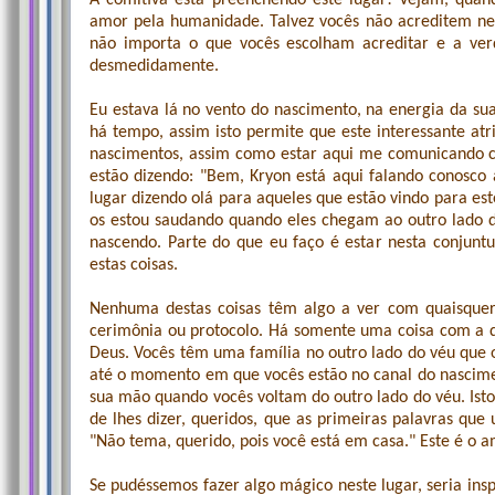
A comitiva está preenchendo este lugar! Vejam, quan
amor pela humanidade. Talvez vocês não acreditem nes
não importa o que vocês escolham acreditar e a ver
desmedidamente.
Eu estava lá no vento do nascimento, na energia da s
há tempo, assim isto permite que este interessante at
nascimentos, assim como estar aqui me comunicando c
estão dizendo: "Bem, Kryon está aqui falando conosc
lugar dizendo olá para aqueles que estão vindo para es
os estou saudando quando eles chegam ao outro lado 
nascendo. Parte do que eu faço é estar nesta conjuntu
estas coisas.
Nenhuma destas coisas têm algo a ver com quaisquer
cerimônia ou protocolo. Há somente uma coisa com a qu
Deus. Vocês têm uma família no outro lado do véu que
até o momento em que vocês estão no canal do nascime
sua mão quando vocês voltam do outro lado do véu. Isto é
de lhes dizer, queridos, que as primeiras palavras q
"Não tema, querido, pois você está em casa." Este é o
Se pudéssemos fazer algo mágico neste lugar, seria insp