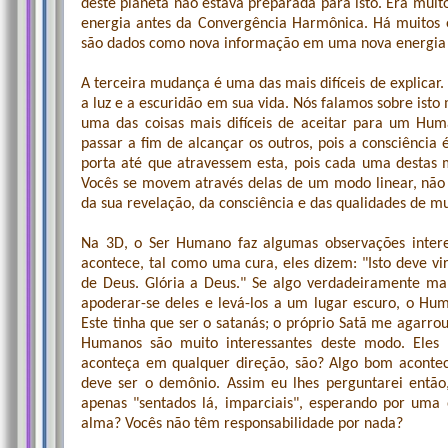
deste planeta não estava preparada para isto. Era muit
energia antes da Convergência Harmônica. Há muitos e
são dados como nova informação em uma nova energia 
A terceira mudança é uma das mais difíceis de explica
a luz e a escuridão em sua vida. Nós falamos sobre ist
uma das coisas mais difíceis de aceitar para um Hu
passar a fim de alcançar os outros, pois a consciênci
porta até que atravessem esta, pois cada uma destas 
Vocês se movem através delas de um modo linear, não
da sua revelação, da consciência e das qualidades de m
Na 3D, o Ser Humano faz algumas observações interes
acontece, tal como uma cura, eles dizem: "Isto deve vir
de Deus. Glória a Deus." Se algo verdadeiramente ma
apoderar-se deles e levá-los a um lugar escuro, o Hu
Este tinha que ser o satanás; o próprio Satã me agarro
Humanos são muito interessantes deste modo. Eles 
aconteça em qualquer direção, são? Algo bom acontec
deve ser o demônio. Assim eu lhes perguntarei então
apenas "sentados lá, imparciais", esperando por uma
alma? Vocês não têm responsabilidade por nada?