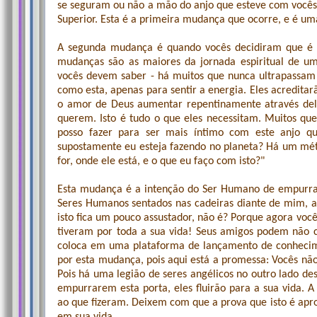
se seguram ou não a mão do anjo que esteve com vocês 
Superior. Esta é a primeira mudança que ocorre, e é u
A segunda mudança é quando vocês decidiram que é rea
mudanças são as maiores da jornada espiritual de um
vocês devem saber - há muitos que nunca ultrapassam
como esta, apenas para sentir a energia. Eles acreditarã
o amor de Deus aumentar repentinamente através dele
querem. Isto é tudo o que eles necessitam. Muitos qu
posso fazer para ser mais íntimo com este anjo 
supostamente eu esteja fazendo no planeta? Há um mét
for, onde ele está, e o que eu faço com isto?"
Esta mudança é a intenção do Ser Humano de empurrar 
Seres Humanos sentados nas cadeiras diante de mim, a
isto fica um pouco assustador, não é? Porque agora você
tiveram por toda a sua vida! Seus amigos podem não 
coloca em uma plataforma de lançamento de conhecim
por esta mudança, pois aqui está a promessa: Vocês não
Pois há uma legião de seres angélicos no outro lado d
empurrarem esta porta, eles fluirão para a sua vida. A
ao que fizeram. Deixem com que a prova que isto é apr