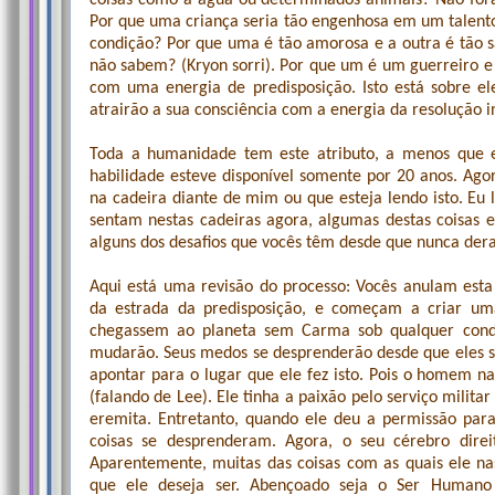
coisas como a água ou determinados animais? Não fora
Por que uma criança seria tão engenhosa em um talento
condição? Por que uma é tão amorosa e a outra é tão s
não sabem? (Kryon sorri). Por que um é um guerreiro e
com uma energia de predisposição. Isto está sobre el
atrairão a sua consciência com a energia da resolução in
Toda a humanidade tem este atributo, a menos que el
habilidade esteve disponível somente por 20 anos. Ago
na cadeira diante de mim ou que esteja lendo isto. Eu 
sentam nestas cadeiras agora, algumas destas coisas e
alguns dos desafios que vocês têm desde que nunca der
Aqui está uma revisão do processo: Vocês anulam es
da estrada da predisposição, e começam a criar u
chegassem ao planeta sem Carma sob qualquer condiç
mudarão. Seus medos se desprenderão desde que eles sã
apontar para o lugar que ele fez isto. Pois o homem 
(falando de Lee). Ele tinha a paixão pelo serviço milita
eremita. Entretanto, quando ele deu a permissão para
coisas se desprenderam. Agora, o seu cérebro direi
Aparentemente, muitas das coisas com as quais ele nas
que ele deseja ser. Abençoado seja o Ser Humano q