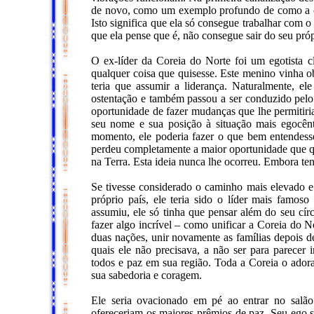
de novo, como um exemplo profundo de como a co
Isto significa que ela só consegue trabalhar com o
que ela pense que é, não consegue sair do seu próp
O ex-líder da Coreia do Norte foi um egotista cl
qualquer coisa que quisesse. Este menino vinha o
teria que assumir a liderança. Naturalmente, el
ostentação e também passou a ser conduzido pel
oportunidade de fazer mudanças que lhe permitiria
seu nome e sua posição à situação mais egocênt
momento, ele poderia fazer o que bem entendesse
perdeu completamente a maior oportunidade que q
na Terra. Esta ideia nunca lhe ocorreu. Embora te
Se tivesse considerado o caminho mais elevado e 
próprio país, ele teria sido o líder mais famo
assumiu, ele só tinha que pensar além do seu cír
fazer algo incrível – como unificar a Coreia do N
duas nações, unir novamente as famílias depois d
quais ele não precisava, a não ser para parecer 
todos e paz em sua região. Toda a Coreia o adora
sua sabedoria e coragem.
Ele seria ovacionado em pé ao entrar no salão
ofereceriam os maiores prêmios de paz. Seu ego se