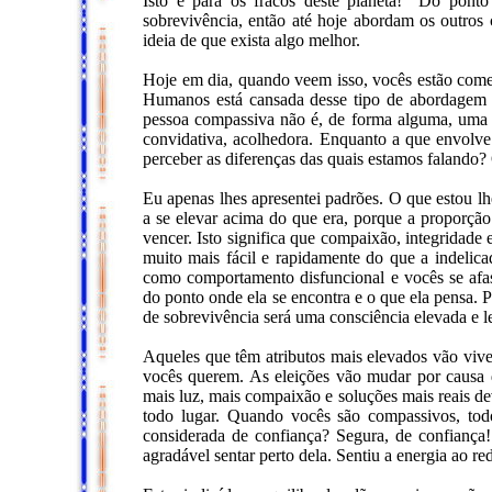
Isto é para os fracos deste planeta!” Do ponto
sobrevivência, então até hoje abordam os outros 
ideia de que exista algo melhor.
Hoje em dia, quando veem isso, vocês estão come
Humanos está cansada desse tipo de abordagem 
pessoa compassiva não é, de forma alguma, uma 
convidativa, acolhedora. Enquanto a que envolv
perceber as diferenças das quais estamos falando? 
Eu apenas lhes apresentei padrões. O que estou l
a se elevar acima do que era, porque a proporção
vencer. Isto significa que compaixão, integridade
muito mais fácil e rapidamente do que a indelicad
como comportamento disfuncional e vocês se afast
do ponto onde ela se encontra e o que ela pensa. 
de sobrevivência será uma consciência elevada e l
Aqueles que têm atributos mais elevados vão viver
vocês querem. As eleições vão mudar por causa d
mais luz, mais compaixão e soluções mais reais de
todo lugar. Quando vocês são compassivos, to
considerada de confiança? Segura, de confiança
agradável sentar perto dela. Sentiu a energia ao r