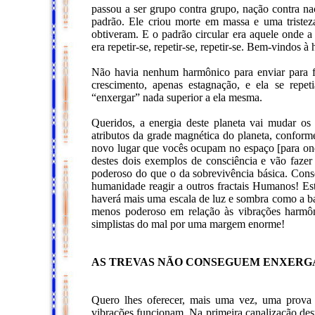
passou a ser grupo contra grupo, nação contra naç
padrão. Ele criou morte em massa e uma triste
obtiveram. E o padrão circular era aquele onde a 
era repetir-se, repetir-se, repetir-se. Bem-vindos à 
Não havia nenhum harmônico para enviar para 
crescimento, apenas estagnação, e ela se repe
“enxergar” nada superior a ela mesma.
Queridos, a energia deste planeta vai mudar os
atributos da grade magnética do planeta, conforme
novo lugar que vocês ocupam no espaço [para onde 
destes dois exemplos de consciência e vão faze
poderoso do que o da sobrevivência básica. Con
humanidade reagir a outros fractais Humanos! Es
haverá mais uma escala de luz e sombra como a bal
menos poderoso em relação às vibrações harmôn
simplistas do mal por uma margem enorme!
AS TREVAS NÃO CONSEGUEM ENXERGA
Quero lhes oferecer, mais uma vez, uma prova
vibrações funcionam. Na primeira canalização dest