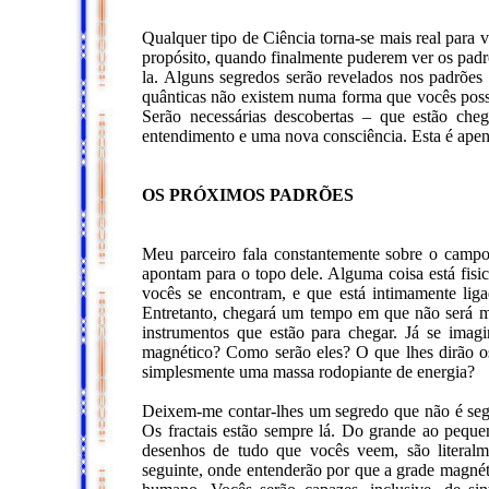
Qualquer tipo de Ciência torna-se mais real para
propósito, quando finalmente puderem ver os padr
la. Alguns segredos serão revelados nos padrõe
quânticas não existem numa forma que vocês possa
Serão necessárias descobertas – que estão che
entendimento e uma nova consciência. Esta é ape
OS PRÓXIMOS PADRÕES
Meu parceiro fala constantemente sobre o campo
apontam para o topo dele. Alguma coisa está fisic
vocês se encontram, e que está intimamente ligad
Entretanto, chegará um tempo em que não será mai
instrumentos que estão para chegar. Já se ima
magnético? Como serão eles? O que lhes dirão os
simplesmente uma massa rodopiante de energia?
Deixem-me contar-lhes um segredo que não é seg
Os fractais estão sempre lá. Do grande ao peque
desenhos de tudo que vocês veem, são literalme
seguinte, onde entenderão por que a grade magnéti