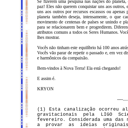
Se fizerem uma pesquisa nas nações do planeta,
paz! Eles não querem conquistar uns aos outros, 
uns aos outros por recursos escassos ou apenas
planeta também deseja, intensamente, o que ca
movimento de centenas de países se unindo e pl
para se relacionarem bem e progredirem. Diferenç
atributos comuns a todos os Seres Humanos. Voc
lhes mostrar.
Vocês não tinham este equilíbrio há 100 anos atrás.
Vocês vão parar de repetir o passado e, em vez di
e harmônicos da compaixão.
Bem-vindos à Nova Terra! Ela está chegando!
E assim é.
KRYON
----...
(1) Esta canalização ocorreu a
gravitacionais pela LIGO Sc
fevereiro. Considerada uma das 
a provar as ideias originai