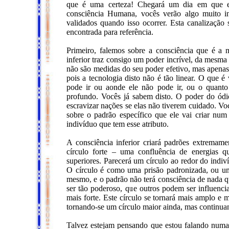
que é uma certeza! Chegará um dia em que es
consciência Humana, vocês verão algo muito in
validados quando isso ocorrer. Esta canalização s
encontrada para referência.
Primeiro, falemos sobre a consciência que é a
inferior traz consigo um poder incrível, da mesma 
não são medidas do seu poder efetivo, mas apena
pois a tecnologia disto não é tão linear. O que 
pode ir ou aonde ele não pode ir, ou o quanto 
profundo. Vocês já sabem disto. O poder do ód
escravizar nações se elas não tiverem cuidado. V
sobre o padrão específico que ele vai criar nu
indivíduo que tem esse atributo.
A consciência inferior criará padrões extremam
círculo forte – uma confluência de energias q
superiores. Parecerá um círculo ao redor do indiv
O círculo é como uma prisão padronizada, ou um 
mesmo, e o padrão não terá consciência de nada qu
ser tão poderoso, que outros podem ser influenci
mais forte. Este círculo se tornará mais amplo e 
tornando-se um círculo maior ainda, mas continuan
Talvez estejam pensando que estou falando num