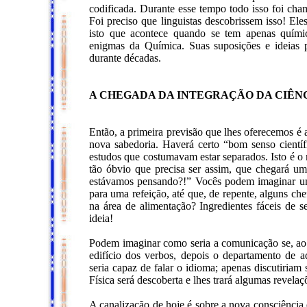
codificada. Durante esse tempo todo isso foi cha
Foi preciso que linguistas descobrissem isso! E
isto que acontece quando se tem apenas químic
enigmas da Química. Suas suposições e ideias 
durante décadas.
A CHEGADA DA INTEGRAÇÃO DA CIÊN
Então, a primeira previsão que lhes oferecemos 
nova sabedoria. Haverá certo “bom senso científi
estudos que costumavam estar separados. Isto é o 
tão óbvio que precisa ser assim, que chegará um
estávamos pensando?!” Vocês podem imaginar u
para uma refeição, até que, de repente, alguns ch
na área de alimentação? Ingredientes fáceis de 
ideia!
Podem imaginar como seria a comunicação se, ao 
edifício dos verbos, depois o departamento de a
seria capaz de falar o idioma; apenas discutiria
Física será descoberta e lhes trará algumas revela
A canalização de hoje é sobre a nova consciência