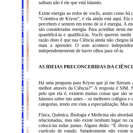
saibam não é ele que está falando.
Existe energia ao redor de vocês, assim como há c
“Comitiva de Kryon”, e ela ainda está aqui. Ela 
percebem e sentem em torno de si é energia. A en
são consideradas energia. Para acreditar nesta 
quantificá-la e qualificá-la. Vocês querem medi
razão disto é que sua Ciência ainda não chegou lá
mais a aprender. O som acontece independent
independentemente de haver olhos para vê-la.
AS IDEIAS PRECONCEBIDAS DA CIÊNC
Há uma pergunta para Kryon que já me fizeram 
melhor através da Ciência?” A resposta é SIM. 
pelo que ela é, existem muitas coisas que são se
falamos sobre isto antes – os melhores colégios e
categorias, tendo em vista a especialização. Mas i
Física, Química, Biologia e Medicina são abordad
relacionadas, mas não existe nenhum lugar no ca
colocá-las todas juntas. Alguns dirão: “É óbvio 
currículo de estudo. Simplesmente não existe 