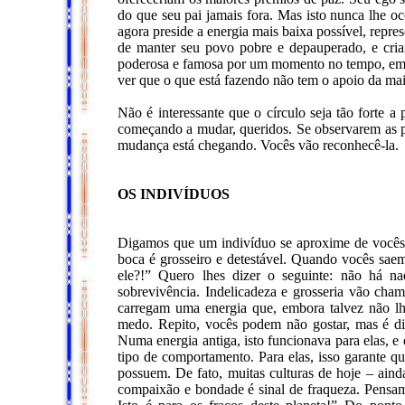
do que seu pai jamais fora. Mas isto nunca lhe oc
agora preside a energia mais baixa possível, repre
de manter seu povo pobre e depauperado, e cria
poderosa e famosa por um momento no tempo, em
ver que o que está fazendo não tem o apoio da maio
Não é interessante que o círculo seja tão forte a
começando a mudar, queridos. Se observarem as p
mudança está chegando. Vocês vão reconhecê-la.
OS INDIVÍDUOS
Digamos que um indivíduo se aproxime de vocês c
boca é grosseiro e detestável. Quando vocês sae
ele?!” Quero lhes dizer o seguinte: não há na
sobrevivência. Indelicadeza e grosseria vão cham
carregam uma energia que, embora talvez não lh
medo. Repito, vocês podem não gostar, mas é di
Numa energia antiga, isto funcionava para elas, e
tipo de comportamento. Para elas, isso garante 
possuem. De fato, muitas culturas de hoje – aind
compaixão e bondade é sinal de fraqueza. Pens