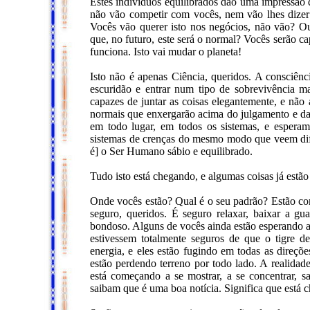
Estes indivíduos equilibrados dão uma impressão d
não vão competir com vocês, nem vão lhes dizer c
Vocês vão querer isto nos negócios, não vão? Ou
que, no futuro, este será o normal? Vocês serão ca
funciona. Isto vai mudar o planeta!
Isto não é apenas Ciência, queridos. A consciênc
escuridão e entrar num tipo de sobrevivência m
capazes de juntar as coisas elegantemente, e não 
normais que enxergarão acima do julgamento e das
em todo lugar, em todos os sistemas, e esperam
sistemas de crenças do mesmo modo que veem dife
é] o Ser Humano sábio e equilibrado.
Tudo isto está chegando, e algumas coisas já estão
Onde vocês estão? Qual é o seu padrão? Estão com
seguro, queridos. É seguro relaxar, baixar a g
bondoso. Alguns de vocês ainda estão esperando a
estivessem totalmente seguros de que o tigre d
energia, e eles estão fugindo em todas as direçõe
estão perdendo terreno por todo lado. A realidade
está começando a se mostrar, a se concentrar, s
saibam que é uma boa notícia. Significa que está