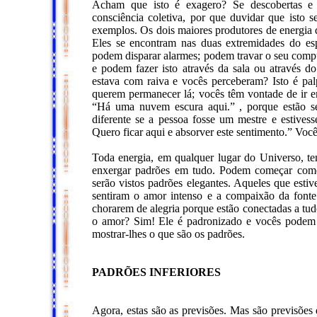
Acham que isto é exagero? Se descobertas e e
consciência coletiva, por que duvidar que isto 
exemplos. Os dois maiores produtores de energia 
Eles se encontram nas duas extremidades do es
podem disparar alarmes; podem travar o seu comp
e podem fazer isto através da sala ou através 
estava com raiva e vocês perceberam? Isto é pal
querem permanecer lá; vocês têm vontade de ir 
“Há uma nuvem escura aqui.” , porque estão se
diferente se a pessoa fosse um mestre e estive
Quero ficar aqui e absorver este sentimento.” Voc
Toda energia, em qualquer lugar do Universo, t
enxergar padrões em tudo. Podem começar como
serão vistos padrões elegantes. Aqueles que est
sentiram o amor intenso e a compaixão da fonte
chorarem de alegria porque estão conectadas a tud
o amor? Sim! Ele é padronizado e vocês podem
mostrar-lhes o que são os padrões.
PADRÕES INFERIORES
Agora, estas são as previsões. Mas são previsões 