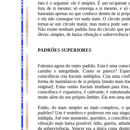
fato é o seguinte: ele é simples. É um recipient
fora de si mesmo; só enxerga a si mesmo, e só 
baseadas apenas no que conhece dentro de si própr
e ela não consegue ver nada mais. O círculo po
tornar-se um círculo maior, mas nunca pode sair
Não existe nenhum padrão fora do círculo que pert
óbvio: simples, de baixa vibração e sobrevivência 
PADRÕES SUPERIORES
Falemos agora do outro padrão. Esta é uma consc
carinho e integridade. Como se parece? Esp
consciência cria fractais múltiplos. Cria uma con
forma de harmônicos de si própria [muito mais frac
original]. Estas ondas fractais irradiam para for
consciênca é expansiva, é cativante, é estrutura
muito além do seu próprio âmbito. Ela tem uma infl
Então, do mais simples ao mais complexo, o qu
padrões? Um é restritivo e poderoso em sua singu
múltipla. Até este momento, queridos, a consciênc
vibração mais baixa possível: ódio, guerra, atitude
da sobrevivência. Vencer era a única coisa dent