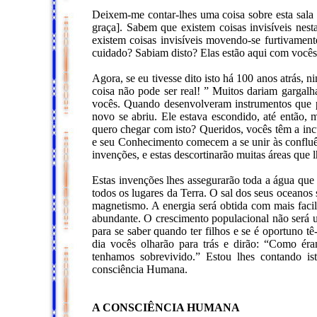
Deixem-me contar-lhes uma coisa sobre esta sal
graça]. Sabem que existem coisas invisíveis nes
existem coisas invisíveis movendo-se furtivamen
cuidado? Sabiam disto? Elas estão aqui com voc
Agora, se eu tivesse dito isto há 100 anos atrás, n
coisa não pode ser real! ” Muitos dariam gargalha
vocês. Quando desenvolveram instrumentos que 
novo se abriu. Ele estava escondido, até então, 
quero chegar com isto? Queridos, vocês têm a in
e seu Conhecimento comecem a se unir às confluê
invenções, e estas descortinarão muitas áreas que 
Estas invenções lhes assegurarão toda a água que 
todos os lugares da Terra. O sal dos seus oceanos
magnetismo. A energia será obtida com mais faci
abundante. O crescimento populacional não será u
para se saber quando ter filhos e se é oportuno 
dia vocês olharão para trás e dirão: “Como ér
tenhamos sobrevivido.” Estou lhes contando is
consciência Humana.
A CONSCIÊNCIA HUMANA