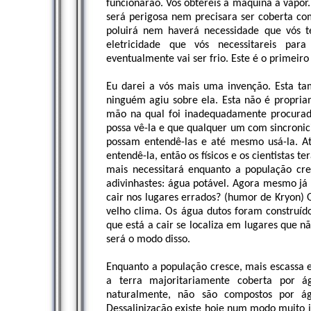
funcionarão. Vós obtereis a máquina a vapor.
será perigosa nem precisara ser coberta co
poluirá nem haverá necessidade que vós t
eletricidade que vós necessitareis para
eventualmente vai ser frio. Este é o primeiro
Eu darei a vós mais uma invenção. Esta ta
ninguém agiu sobre ela. Esta não é propri
mão na qual foi inadequadamente procurada
possa vê-la e que qualquer um com sincronic
possam entendê-las e até mesmo usá-la. A
entendê-la, então os físicos e os cientistas 
mais necessitará enquanto a população cre
adivinhastes: água potável. Agora mesmo já e
cair nos lugares errados? (humor de Kryon) O
velho clima. Os água dutos foram construíd
que está a cair se localiza em lugares que n
será o modo disso.
Enquanto a população cresce, mais escassa 
a terra majoritariamente coberta por 
naturalmente, não são compostos por águ
Dessalinização existe hoje num modo muito i