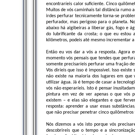
encontraríeis calor suficiente. Cinco quilôm
Muitos de vós caminhais tal distância rumo a
irdes perfurar tecnicamente torna-se proble
perfurador, mas perigoso para o planeta. No
abaixo há algibeiras a liberar gás, fogo e
do lubrificante da crosta; o que eu estou 
kilômetros, podeis até mesmo incrementar a
Então eu vos dar a vós a resposta. Agora e
momento vós pensais que tendes que perfurar
somente precisaríeis perfurar uma fração dess
Vós diríeis que isso é impossível. Isso exist
não existe na maioria dos lugares em que v
utilizar água. Já é tempo de casar a tecnolo
vós não esperaríeis. Isto é pensar inusitadam
pintura em vez de ver apenas o que vós pen
existem – e elas são elegantes e que ferv
resposta: aprender a usar essas substância
que não precisar penetrar cinco quilômetros 
Nós dizemos a vós isto porque vós precisare
descobrireis que o tempo e a sincronização