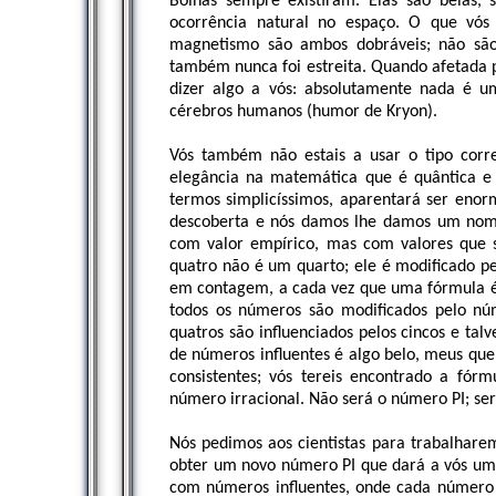
Bolhas sempre existiram. Elas são belas, 
ocorrência natural no espaço. O que vós 
magnetismo são ambos dobráveis; não são
também nunca foi estreita. Quando afetada 
dizer algo a vós: absolutamente nada é uma
cérebros humanos (humor de Kryon).
Vós também não estais a usar o tipo corr
elegância na matemática que é quântica e
termos simplicíssimos, aparentará ser eno
descoberta e nós damos lhe damos um nome
com valor empírico, mas com valores que 
quatro não é um quarto; ele é modificado p
em contagem, a cada vez que uma fórmula é
todos os números são modificados pelo nú
quatros são influenciados pelos cincos e tal
de números influentes é algo belo, meus quer
consistentes; vós tereis encontrado a fór
número irracional. Não será o número PI; ser
Nós pedimos aos cientistas para trabalharem
obter um novo número PI que dará a vós uma
com números influentes, onde cada número 