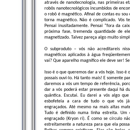
através de nanotecnologia, nas primeiras eta
robôs nanotecnológicos incumbidos de encon
o robô é magnético. Afinal de contas eu sou
torna magnético. Não é complicado. Vós te
Pensai inusitadamente. Pensai “fora da caixa
próxima fase, tremenda quantidade de ele
magnetizado. Talvez pareça algo muito simpl
O subproduto – vós não acreditareis nis
magnéticos aplicados à água freqüentement
vai? Que aparelho magnífico ele deve ser! S
Isso é o que queremos dar a vós hoje. Isso é
possais ouvi-lo. Há tanto mais! E somente pa
daremos a vós um tempo de referência, porq
dar a vós poderá estar presente daqui há d
quântica. Escutai. Eu darei a vós algo que
esbofeteia a cara de tudo o que vós já
engraçados. Até mesmo na mais altas matem
Tudo é definido numa linha estreita. Um c
engraçado (Kryon ri). É como se círculo nã
estreitamente a natureza para que ela possa e