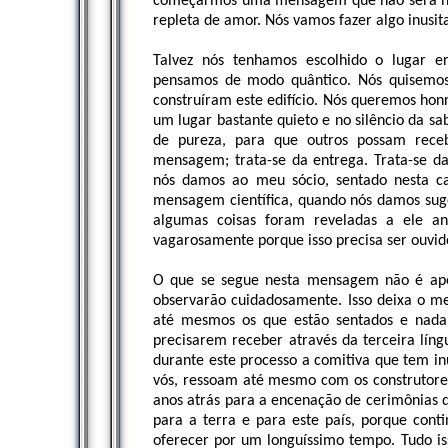
começarmos uma mensagem que não será ne
repleta de amor. Nós vamos fazer algo inusit
Talvez nós tenhamos escolhido o lugar e
pensamos de modo quântico. Nós quisemos
construíram este edifício. Nós queremos hon
um lugar bastante quieto e no silêncio da 
de pureza, para que outros possam rece
mensagem; trata-se da entrega. Trata-se da
nós damos ao meu sócio, sentado nesta c
mensagem científica, quando nós damos sug
algumas coisas foram reveladas a ele an
vagarosamente porque isso precisa ser ouvido
O que se segue nesta mensagem não é apena
observarão cuidadosamente. Isso deixa o m
até mesmos os que estão sentados e nada
precisarem receber através da terceira líng
durante este processo a comitiva que tem in
vós, ressoam até mesmo com os construtores
anos atrás para a encenação de cerimônias q
para a terra e para este país, porque conti
oferecer por um longuíssimo tempo. Tudo iss