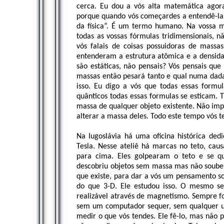
cerca. Eu dou a vós alta matemática agor
porque quando vós começardes a entendê-la 
da física”. É um termo humano. Na vossa m
todas as vossas fórmulas tridimensionais, 
vós falais de coisas possuidoras de mass
entenderam a estrutura atômica e a densidad
são estáticas, não pensais? Vós pensais qu
massas então pesará tanto e qual numa dada 
isso. Eu digo a vós que todas essas formul
quânticos todas essas formulas se esticam. Tu
massa de qualquer objeto existente. Não imp
alterar a massa deles. Todo este tempo vós t
Na Iugoslávia há uma oficina histórica de
Tesla. Nesse ateliê há marcas no teto, ca
para cima. Eles golpearam o teto e se qu
descobriu objetos sem massa mas não soube 
que existe, para dar a vós um pensamento s
do que 3-D. Ele estudou isso. O mesmo se
realizável através de magnetismo. Sempre foi
sem um computador sequer, sem qualquer um
medir o que vós tendes. Ele fê-lo, mas não po