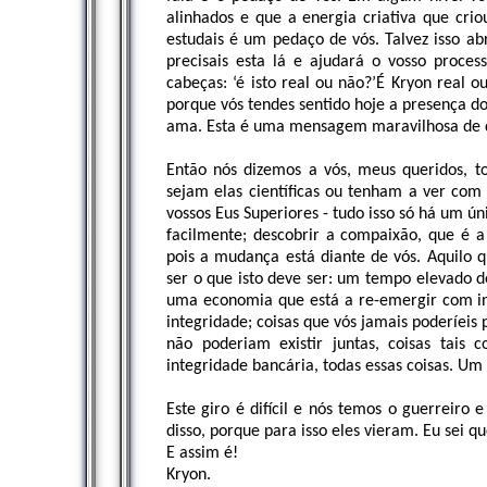
alinhados e que a energia criativa que cri
estudais é um pedaço de vós. Talvez isso ab
precisais esta lá e ajudará o vosso proces
cabeças: ‘é isto real ou não?’É Kryon real 
porque vós tendes sentido hoje a presença d
ama. Esta é uma mensagem maravilhosa de di
Então nós dizemos a vós, meus queridos, to
sejam elas científicas ou tenham a ver com 
vossos Eus Superiores - tudo isso só há um ún
facilmente; descobrir a compaixão, que é a
pois a mudança está diante de vós. Aquilo q
ser o que isto deve ser: um tempo elevado d
uma economia que está a re-emergir com 
integridade; coisas que vós jamais poderíeis
não poderiam existir juntas, coisas tais 
integridade bancária, todas essas coisas. Um
Este giro é difícil e nós temos o guerreiro
disso, porque para isso eles vieram. Eu sei 
E assim é!
Kryon.