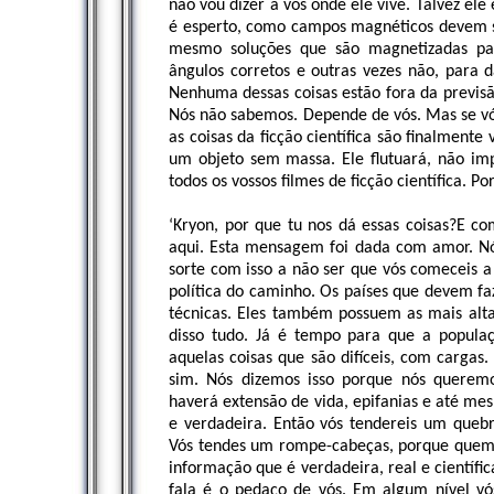
não vou dizer a vós onde ele vive. Talvez ele
é esperto, como campos magnéticos devem s
mesmo soluções que são magnetizadas pa
ângulos corretos e outras vezes não, para
Nenhuma dessas coisas estão fora da previs
Nós não sabemos. Depende de vós. Mas se vós
as coisas da ficção científica são finalment
um objeto sem massa. Ele flutuará, não imp
todos os vossos filmes de ficção científica. 
‘Kryon, por que tu nos dá essas coisas?E c
aqui. Esta mensagem foi dada com amor. Nós
sorte com isso a não ser que vós comeceis a
política do caminho. Os países que devem fa
técnicas. Eles também possuem as mais alta
disso tudo. Já é tempo para que a populaçã
aquelas coisas que são difíceis, com cargas.
sim. Nós dizemos isso porque nós querem
haverá extensão de vida, epifanias e até m
e verdadeira. Então vós tendereis um quebra
Vós tendes um rompe-cabeças, porque quem é
informação que é verdadeira, real e científi
fala é o pedaço de vós. Em algum nível vós