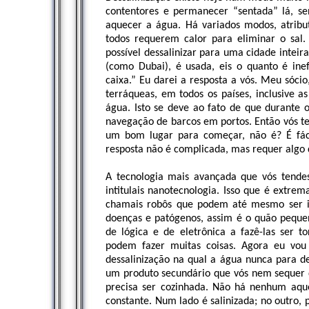
contentores e permanecer “sentada” lá, s
aquecer a água. Há variados modos, atribut
todos requerem calor para eliminar o sal
possível dessalinizar para uma cidade inte
(como Dubai), é usada, eis o quanto é inef
caixa.” Eu darei a resposta a vós. Meu sóci
terráqueas, em todos os países, inclusive as
água. Isto se deve ao fato de que durante 
navegação de barcos em portos. Então vós t
um bom lugar para começar, não é? É fáci
resposta não é complicada, mas requer algo 
A tecnologia mais avançada que vós tend
intitulais nanotecnologia. Isso que é ext
chamais robôs que podem até mesmo ser in
doenças e patógenos, assim é o quão pequena
de lógica e de eletrônica a fazê-las ser t
podem fazer muitas coisas. Agora eu vou
dessalinização na qual a água nunca para de 
um produto secundário que vós nem sequer d
precisa ser cozinhada. Não há nenhum aqu
constante. Num lado é salinizada; no outro, p