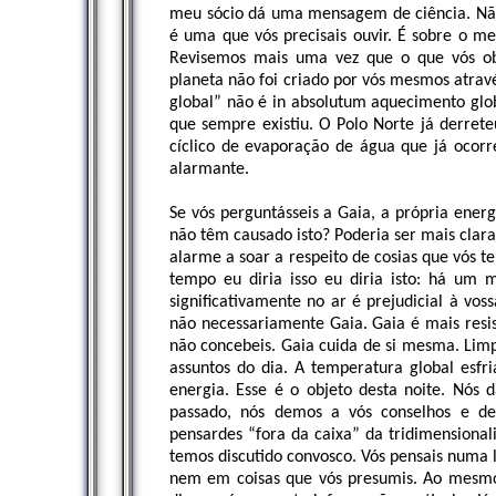
meu sócio dá uma mensagem de ciência. Nã
é uma que vós precisais ouvir. É sobre o
Revisemos mais uma vez que o que vós obs
planeta não foi criado por vós mesmos atra
global” não é in absolutum aquecimento glob
que sempre existiu. O Polo Norte já derret
cíclico de evaporação de água que já ocorr
alarmante.
Se vós perguntásseis a Gaia, a própria energ
não têm causado isto? Poderia ser mais clar
alarme a soar a respeito de cosias que vós 
tempo eu diria isso eu diria isto: há um
significativamente no ar é prejudicial à v
não necessariamente Gaia. Gaia é mais resi
não concebeis. Gaia cuida de si mesma. Limp
assuntos do dia. A temperatura global esfr
energia. Esse é o objeto desta noite. Nós 
passado, nós demos a vós conselhos e de
pensardes “fora da caixa” da tridimensiona
temos discutido convosco. Vós pensais numa 
nem em coisas que vós presumis. Ao mesm