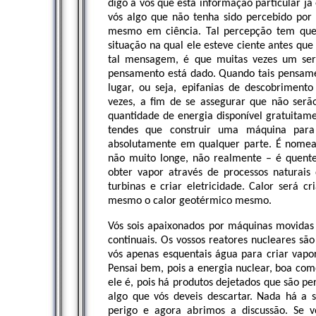
digo a vós que esta informação particular j
vós algo que não tenha sido percebido por 
mesmo em ciência. Tal percepção tem que
situação na qual ele esteve ciente antes q
tal mensagem, é que muitas vezes um ser
pensamento está dado. Quando tais pensam
lugar, ou seja, epifanias de descobrime
vezes, a fim de se assegurar que não serã
quantidade de energia disponível gratuitam
tendes que construir uma máquina para 
absolutamente em qualquer parte. É nomead
não muito longe, não realmente – é quente,
obter vapor através de processos naturais
turbinas e criar eletricidade. Calor será c
mesmo o calor geotérmico mesmo.
Vós sois apaixonados por máquinas movidas 
continuais. Os vossos reatores nucleares s
vós apenas esquentais água para criar vapor
Pensai bem, pois a energia nuclear, boa como
ele é, pois há produtos dejetados que são per
algo que vós deveis descartar. Nada há a 
perigo e agora abrimos a discussão. Se v