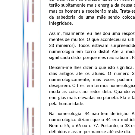
terão subitamente mais energia da deusa 
mas os homens a receberão mais. Trata-se 
da sabedoria de uma mãe sendo colocad
integridade.
Assim, finalmente, eu lhes dou uma respos
mentes de muitos. O que aconteceu na últ
33 mineiros). Todos estavam surpreendid
numerologia em torno disto! Até a mídi
significado disto, porque eles não sabiam. P
Deixem-me lhes dizer o que isto significa
dias antigos até os atuais. O número 
numerologicamente, mas vocês podiam a
desejarem. O três, em termos numerológico
muda as coisas ao redor dela. Quando v
energias mais elevadas no planeta. Ela é 
pela humanidade.
Na numerologia, 44 não tem definição. A
numerológico diziam que o 44 era multid
Nem o 55, o 66 ou o 77. Portanto, o 33 
definidos e assim permanece até este dia.