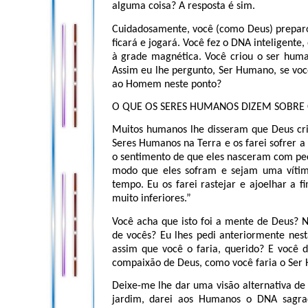
alguma coisa? A resposta é sim.
Cuidadosamente, você (como Deus) preparou
ficará e jogará. Você fez o DNA inteligente
à grade magnética. Você criou o ser hum
Assim eu lhe pergunto, Ser Humano, se voc
ao Homem neste ponto?
O QUE OS SERES HUMANOS DIZEM SOBRE 
Muitos humanos lhe disseram que Deus cri
Seres Humanos na Terra e os farei sofrer a d
o sentimento de que eles nasceram com pec
modo que eles sofram e sejam uma vítim
tempo. Eu os farei rastejar e ajoelhar a 
muito inferiores.”
Você acha que isto foi a mente de Deus? N
de vocês? Eu lhes pedi anteriormente nes
assim que você o faria, querido? E você d
compaixão de Deus, como você faria o Se
Deixe-me lhe dar uma visão alternativa de
jardim, darei aos Humanos o DNA sagra