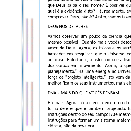
que Deus saiba o seu nome? É possível qu
qual é a evidência disto? Há, realmente, evid
comprovar Deus, não é? Assim, vamos faz
DEUS NOS DETALHES
Vamos observar um pouco da ciência que 
mesmo possível. Quanto mais vocês descob
amor de Deus. Agora, os físicos e os as
baseados em pesquisas, que o Universo, c
ao acaso. Entretanto, a astronomia e a fís
dos corpos em movimento. Assim, o que
planejamento.” Há uma energia no Univers
força de “projeto inteligente.” Isto vem 
melhor ficam os seus instrumentos, mais el
DNA – MAIS DO QUE VOCÊS PENSAM
Há mais. Agora há a ciência em torno d
torno dele e que é também projetado. 
instruções dentro do seu campo! Até mesm
instruções para formar um sistema matemát
ciência, não da nova era.