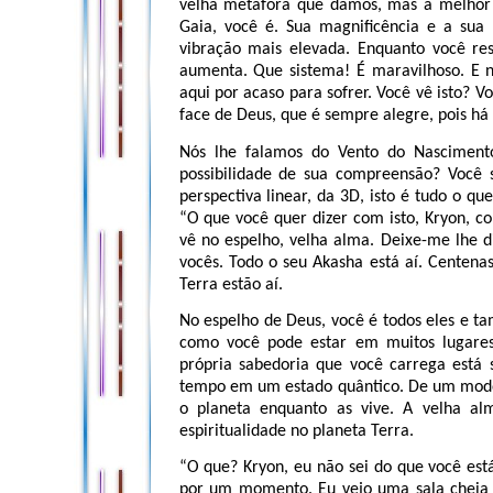
velha metáfora que damos, mas a melhor 
Gaia, você é. Sua magnificência e a su
vibração mais elevada. Enquanto você res
aumenta. Que sistema! É maravilhoso. E 
aqui por acaso para sofrer. Você vê isto? 
face de Deus, que é sempre alegre, pois há
Nós lhe falamos do Vento do Nasciment
possibilidade de sua compreensão? Você
perspectiva linear, da 3D, isto é tudo o q
“O que você quer dizer com isto, Kryon, 
vê no espelho, velha alma. Deixe-me lhe d
vocês. Todo o seu Akasha está aí. Centena
Terra estão aí.
No espelho de Deus, você é todos eles e 
como você pode estar em muitos lugar
própria sabedoria que você carrega está
tempo em um estado quântico. De um modo q
o planeta enquanto as vive. A velha al
espiritualidade no planeta Terra.
“O que? Kryon, eu não sei do que você está
por um momento. Eu vejo uma sala cheia