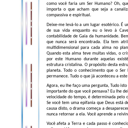
como você faria um Ser Humano? Oh, quer
importa o que acham que seja a canali
compassiva e espiritual.
Deixe-me levá-lo a um lugar esotérico. É u
de sua vida enquanto eu o levo à Caver
contabilidade de Gaia da humanidade. Bem
que nunca será encontrada. Ela tem atri
multidimensional para cada alma no plane
Quando esta alma teve muitas vidas, o cris
por este Humano durante aquelas existê
estrutura cristalina. O propósito desta est
planeta. Todo o conhecimento que o Ser 
permanece. Tudo o que já aconteceu a este
Agora, eu lhe faço uma pergunta, Tudo ist
importante do que você pensava? Eu lhe de
velocidade do tempo, é determinada pelo 
Se você tem uma epifania que Deus está de
causa disto, o drama começa a desaparecer 
nunca retornar a ela. Você aprende a reivin
Você afeta a Terra e cada passo é conheci