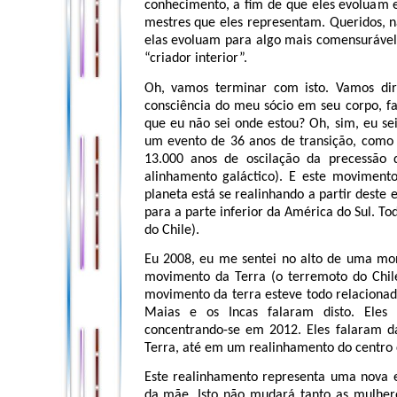
conhecimento, a fim de que eles evoluam e
mestres que eles representam. Queridos, 
elas evoluam para algo mais comensurável 
“criador interior”.
Oh, vamos terminar com isto. Vamos dire
consciência do meu sócio em seu corpo, fa
que eu não sei onde estou? Oh, sim, eu se
um evento de 36 anos de transição, como 
13.000 anos de oscilação da precessão 
alinhamento galáctico). E este movimento
planeta está se realinhando a partir deste
para a parte inferior da América do Sul. Tod
do Chile).
Eu 2008, eu me sentei no alto de uma mon
movimento da Terra (o terremoto do Chile 
movimento da terra esteve todo relacionad
Maias e os Incas falaram disto. Eles
concentrando-se em 2012. Eles falaram 
Terra, até em um realinhamento do centro 
Este realinhamento representa uma nova e
da mãe. Isto não mudará tanto as mulher