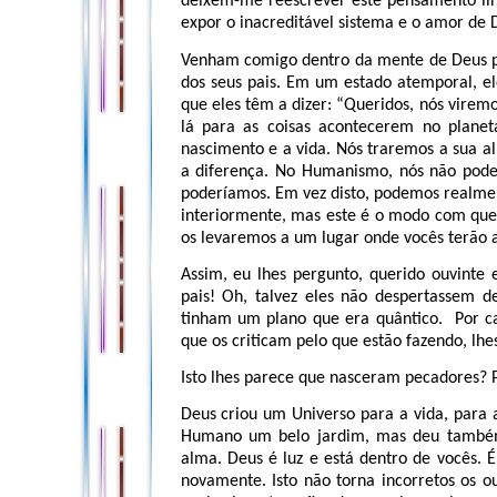
deixem-me reescrever este pensamento lin
expor o inacreditável sistema e o amor de 
Venham comigo dentro da mente de Deus p
dos seus pais. Em um estado atemporal, el
que eles têm a dizer: “Queridos, nós virem
lá para as coisas acontecerem no plane
nascimento e a vida. Nós traremos a sua 
a diferença. No Humanismo, nós não pod
poderíamos. Em vez disto, podemos realmen
interiormente, mas este é o modo com que 
os levaremos a um lugar onde vocês terão 
Assim, eu lhes pergunto, querido ouvinte 
pais! Oh, talvez eles não despertassem
tinham um plano que era quântico. Por ca
que os criticam pelo que estão fazendo, lhe
Isto lhes parece que nasceram pecadores? P
Deus criou um Universo para a vida, para 
Humano um belo jardim, mas deu também 
alma. Deus é luz e está dentro de vocês. 
novamente. Isto não torna incorretos os o