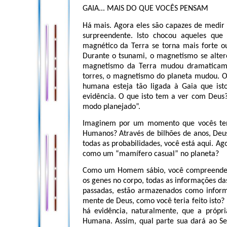
GAIA... MAIS DO QUE VOCÊS PENSAM
Há mais. Agora eles são capazes de medir
surpreendente. Isto chocou aqueles qu
magnético da Terra se torna mais forte 
Durante o tsunami, o magnetismo se alte
magnetismo da Terra mudou dramaticam
torres, o magnetismo do planeta mudou. O q
humana esteja tão ligada à Gaia que isto
evidência. O que isto tem a ver com Deus
modo planejado”.
Imaginem por um momento que vocês ten
Humanos? Através de bilhões de anos, Deus
todas as probabilidades, você está aqui. A
como um “mamífero casual” no planeta?
Como um Homem sábio, você compreende a
os genes no corpo, todas as informações das
passadas, estão armazenados como inform
mente de Deus, como você teria feito isto? 
há evidência, naturalmente, que a própr
Humana. Assim, qual parte sua dará ao 