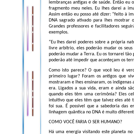
lembranças antigas e de saúde. Então eu 
fragmento meu neles. Eu lhes darei a i
Assim então eu posso até dizer: “feito à 
DNA sagrado ativado para lhes mostrar o
Grandes professores e facilitadores segu
exemplos.
“Eu lhes darei poderes sobre a própria na
livre arbítrio, eles poderão mudar os seus
poderão mudar a Terra. Eu os tornarei tão 
poderão até impedir que aconteçam os terre
Como isto parece? O que você leu é ver
primeiro lugar? Foram os antigos que vi
mostraram e lhes ensinaram, os indígenas 
era. Ligados a sua vida, eram e ainda sã
quando eles têm uma cerimônia? Eles ce
intuitivo que eles têm que talvez eles até
foi sua. É possível que a sabedoria das e
linhagem quântica no DNA é muito diferent
COMO VOCÊ FARIA O SER HUMANO?
Há uma energia visitando este planeta no