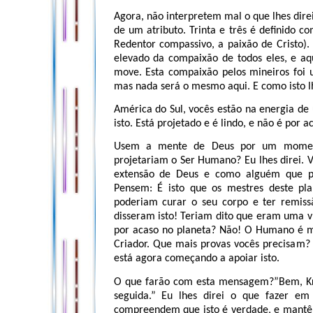
Agora, não interpretem mal o que lhes direi
de um atributo. Trinta e três é definido 
Redentor compassivo, a paixão de Cristo)
elevado da compaixão de todos eles, e aq
move. Esta compaixão pelos mineiros foi 
mas nada será o mesmo aqui. E como isto lh
América do Sul, vocês estão na energia de
isto. Está projetado e é lindo, e não é por a
Usem a mente de Deus por um momen
projetariam o Ser Humano? Eu lhes dire
extensão de Deus e como alguém que po
Pensem: É isto que os mestres deste pla
poderiam curar o seu corpo e ter remiss
disseram isto! Teriam dito que eram uma v
por acaso no planeta? Não! O Humano é ma
Criador. Que mais provas vocês precisam? 
está agora começando a apoiar isto.
O que farão com esta mensagem?”Bem, Kryo
seguida.” Eu lhes direi o que fazer em
compreendem que isto é verdade, e mantêm