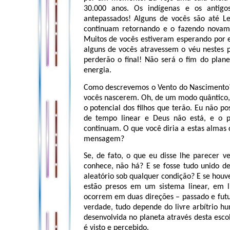
30.000 anos. Os indígenas e os antigo
antepassados! Alguns de vocês são até L
continuam retornando e o fazendo novam
Muitos de vocês estiveram esperando por e
alguns de vocês atravessem o véu nestes 
perderão o final! Não será o fim do plan
energia.
Como descrevemos o Vento do Nascimento? 
vocês nascerem. Oh, de um modo quântico, 
o potencial dos filhos que terão. Eu não p
de tempo linear e Deus não está, e o p
continuam. O que você diria a estas almas 
mensagem?
Se, de fato, o que eu disse lhe parecer 
conhece, não há? E se fosse tudo unido 
aleatório sob qualquer condição? E se houv
estão presos em um sistema linear, em 
ocorrem em duas direções – passado e futu
verdade, tudo depende do livre arbítrio h
desenvolvida no planeta através desta esco
é visto e percebido.