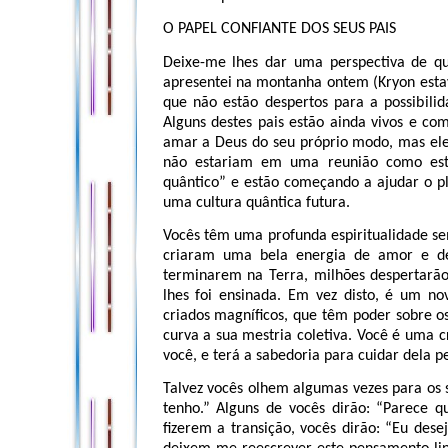
O PAPEL CONFIANTE DOS SEUS PAIS
Deixe-me lhes dar uma perspectiva de qu
apresentei na montanha ontem (Kryon esta
que não estão despertos para a possibil
Alguns destes pais estão ainda vivos e co
amar a Deus do seu próprio modo, mas eles
não estariam em uma reunião como est
quântico” e estão começando a ajudar o p
uma cultura quântica futura.
Vocês têm uma profunda espiritualidade se
criaram uma bela energia de amor e d
terminarem na Terra, milhões despertarã
lhes foi ensinada. Em vez disto, é um n
criados magníficos, que têm poder sobre os 
curva a sua mestria coletiva. Você é uma 
você, e terá a sabedoria para cuidar dela p
Talvez vocês olhem algumas vezes para os 
tenho.” Alguns de vocês dirão: “Parece 
fizerem a transição, vocês dirão: “Eu dese