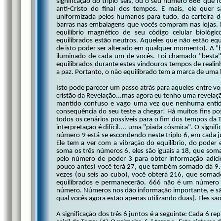
significação do triplo seis, ou o seu número 666 que 
anti-Cristo do final dos tempos. E mais, ele quer 
uniformizada pelos humanos para tudo, da carteira d
barras nas embalagens que vocês compram nas lojas. N
equilíbrio magnético de seu código celular biológ
equilibrados estão neutros. Aqueles que não estão eq
de isto poder ser alterado em qualquer momento). A "
iluminado de cada um de vocês. Foi chamado "besta" 
equilibrados durante estes vindouros tempos de reali
a paz. Portanto, o não equilibrado tem a marca de uma 
Isto pode parecer um passo atrás para aqueles entre vo
cristão da Revelação...mas agora eu tenho uma revelaç
mantido confuso e vago uma vez que nenhuma entidad
consequência do seu teste a chegar! Há muitos fins pos
todos os cenários possíveis para o fim dos tempos da
interpretação é difícil.... uma "piada cósmica". O sign
número 9 está se escondendo neste triplo 6, em cada j
Ele tem a ver com a vibração do equilíbrio, do poder
soma os três números 6, eles são iguais a 18, que soma
pelo número de poder 3 para obter informação adic
pouco antes) você terá 27, que também somado dá 9. S
vezes (ou seis ao cubo), você obterá 216, que somado
equilibrados e permanecerão. 666 não é um número p
número. Números nos dão informação importante, e sã
qual vocês agora estão apenas utilizando duas]. Eles s
A significação dos três 6 juntos é a seguinte: Cada 6 r