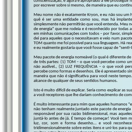
conscientização, e agora é apropriado a ele prosseguir 
por escrever sobre si mesmo, de maneira que eu continu
Meu nome não é exatamente Kryon, e eu não sou um ho
quê é ser uma entidade como sou, mas há implantes
simplesmente não permitirão que você entenda. Meu 
de energia" que me rodeia e é reconhecido por todas 
em minhas comunicações com todos – por favor, simpl
dei para aqueles que o necessitavam e veio num paco
TOM quanto me foi possível para sua linguagem. Há r
e eu realmente gostaria que você fosse capaz de "senti-
Meu pacote de energia nomeável (o qual é diferente de
de três partes: (1) TOM – o que você percebe como u
não audível., (2) LUZ FREQUÊNCIA – o que você per
percebe como formas e desenhos. Ele é apresentado s
maneira que não é significativa para você neste temp
alcance de qualquer de seus sentidos humanos.
Isto é muito difícil de explicar. Seria como explicar a
a você receptores que lhe dariam conhecimento de como
É muito interessante para mim que aqueles humanos "e
não tenham realmente juntado este pacote de energia a
responsável por sua razão bidimensional, mas aqueles
juntá-lo antes de já. É tempo de começar! Você tem mu
luz, cor, som e forma desenho... e você reconhece 
tridimensionalmente sobre estes itens e uni-los para 