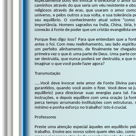
especialmente bons em invocar e direcionar o amor da
caminhos através do que seria um véu resistente e obsc
religiosos através de eras, que usaram o amor com
universo, e pelos outros a sua volta, e sua tolerância 
seu equilíbrio. O conhecimento atual sobre "como
importância. Homens sagrados na Índia, China, Síria,
conexão à fonte de poder que um cristão evangelista e
Porque lhes digo isso? Para que entendam que a fonte
antes o foi. Com meu realinhamento, seu lado espiritu
um perfeito alinhamento, de finalmente ter chegado
primeira vez o que é: uma parte de Deus. Uma parte 
ser destruída, que nunca poderá ser destruída, e que 
imaginar o que você pode fazer agora?
Transmutação
.....Você deve invocar este amor de Fonte Divina par
garantidos, quando você assim o fizer. Você deve se
equilíbrio) para direcionar suas energias para tal.
instruções, e depois equilibre com uma oração (a fon
perca tempo arrumando instituições com estruturas, 
mínimo e ponha esforço no trabalho! Isto é crucial.
Professores
Preste uma atenção especial àqueles em equilíbrio pe
trabalho. Ensine aos novos sobre quem eles são, com