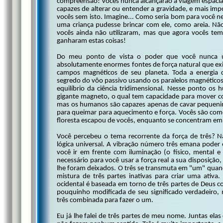
compreensão! Vocês nunca alcançarão a viagem espacia
capazes de alterar ou entender a gravidade, e mais im
vocês sem isto. Imagine... Como seria bom para você n
uma criança pudesse brincar com ele, como areia. Não
vocês ainda não utilizaram, mas que agora vocês tem
ganharam estas coisas!
Do meu ponto de vista o poder que você nunca 
absolutamente enormes fontes de força natural que ex
campos magnéticos de seu planeta. Toda a energia q
segredo do vôo passivo usando os paralelos magnético
equilíbrio da ciência tridimensional. Nesse ponto 
gigante magneto, o qual tem capacidade para mover co
mas os humanos são capazes apenas de cavar pequenino
para queimar para aquecimento e força. Vocês são com
floresta escapou de vocês, enquanto se concentram e
Você percebeu o tema recorrente da força de três?
lógica universal. A vibração número três emana poder e
você ir em frente com iluminação (o físico, mental e 
necessário para você usar a força real a sua disposição,
lhe foram deixados. O três se transmuta em "um" quando 
mistura de três partes inativas para criar uma ativa
ocidental é baseada em torno de três partes de Deus
pouquinho modificada de seu significado verdadeiro, 
três combinada para fazer o um.
Eu já lhe falei de três partes de meu nome. Juntas ela