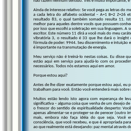
não fazem nenhum sentido. Três é muito importante, e
Ainda de interesse relativo: Se você pega as letras d
a cada letra do alfabeto ocidental – A=1 B=2 Z=26 e
resultado 83, o qual também somado resulta 11. Isto
melhor para aqueles dentre vocês que possuem conheci
por isso que escolhi a soletração em sua linguagem. A 
escritor. Este número 11 dirá a você mais do meu carát
vibratória 3, o resultado é 33 que lhe dará o insigh
fórmula de poder: 9944. Seu discernimento e intuição e
é importante na transmutação de energia.
Meu serviço não é treiná-lo nestas coisas. Eu disse q
estão aqui em serviço para ajudá-lo com os procedime
necessários. Todos nós estamos aqui em amor.
Porque estou aqui?
Antes de lhe dizer exatamente porque estou aqui, eu p
trabalham para você. Então você entenderá mais sobre 
Muitos estão lendo isto agora com esperança de leva
significativa – alguma coisa que venha de um desejo de
o frescor do sentido de espiritualidade desperto: Vo
apenas alimentar-se e proteger-se de perecer (outro i
mais, embora não faça idéia do que seja. Você 
consciência, que você recebeu, e que é apropriada para
ao que realmente está desejando: paz mental através 