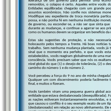
liderança de um governo para permitir uma econom
removidos, o colapso é certo. Aqueles entre vocês d
Entidades equilibradas chegarão com um grande pode
assuntos econômicos. Não confie nos sistemas mone
Modifique seu expediente de troca monetária particu
possa, e não ponha fé em nenhuma instituição monetár
de governo, ou esconder-se, a não ser que sinta que 
durante as mudanças, e continue a agarrar-se aos pri
como os humanos devem se organizar em benefício da m
Estas são sugestões de proteção, e não necessaria
holocausto pelos tempos a frente. Há boas notícia
trabalho. Sem nenhuma mudança plantada, vocês já 
sinal que o momento era perfeito, e que vocês est
estabelecidos, vocês reagiram globalmente de uma ma
consciência. Vocês precisam saber que nós os exaltam
nível global do que (1) o desejo de tolerância, (2) o de
caminho do número 1 e do número 2.
Você percebeu a força do 9 no ano de minha chegada? 
Qualquer um com discernimento poderia facilmente 
final, e muitos o fizeram.
Vocês também viram uma pequena guerra global acon
entidade que estava desbalanceada (desequilibrada). Fo
as nações estiveram instantaneamente envolvidas, e 
que causou o conflito é o seu exemplo exato de um ti
(desbalanceado) em relação ao novo alinhamento. Ele e