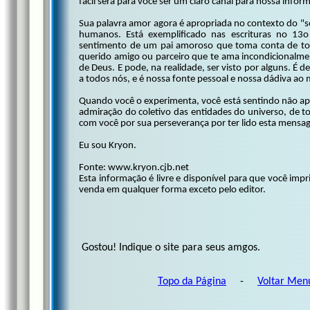
fácil será para você ser um claro canal para nossa infor
Sua palavra amor agora é apropriada no contexto do "
humanos. Está exemplificado nas escrituras no 13o 
sentimento de um pai amoroso que toma conta de tod
querido amigo ou parceiro que te ama incondicionalmen
de Deus. E pode, na realidade, ser visto por alguns. É d
a todos nós, e é nossa fonte pessoal e nossa dádiva a
Quando você o experimenta, você está sentindo não ape
admiração do coletivo das entidades do universo, de 
com você por sua perseverança por ter lido esta mensag
Eu sou Kryon.
Fonte: www.kryon.cjb.net
Esta informação é livre e disponível para que você impr
venda em qualquer forma exceto pelo editor.
Gostou! Indique o site para seus amgos.
Topo da Página
-
Voltar Men