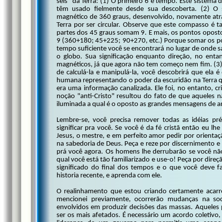
seis" da Terra: (1) O primeiro 6 é tempo. Este sistema 
têm usado fielmente desde sua descoberta. (2) O
magnético de 360 graus, desenvolvido, novamente atra
Terra por ser circular. Observe que este compasso é
partes dos 45 graus somam 9. E mais, os pontos opost
9 (360+180; 45+225; 90+270, etc.) Porque somar os po
tempo suficiente você se encontrará no lugar de onde s
o globo. Sua significação enquanto direção, no ent
magnéticos, já que agora não tem começo nem fim. (3)
de calculá-la e manipulá-la, você descobrirá que ela 
humana representando o poder da escuridão na Terra 
era uma informação canalizada. Ele foi, no entanto, 
noção "anti-Cristo" resultou do fato de que aqueles n
iluminada a qual é o oposto as grandes mensagens de a
Lembre-se, você precisa remover todas as idéias pr
significar pra você. Se você é da fé cristã então eu l
Jesus, o mestre, e em perfeito amor pedir por orient
na sabedoria de Deus. Peça e reze por discernimento e
prá você agora. Os homens lhe derrubarão se você nã
qual você está tão familiarizado e use-o! Peça por direç
significado do final dos tempos e o que você deve f
historia recente, e aprenda com ele.
O realinhamento que estou criando certamente acar
mencionei previamente, ocorrerão mudanças na soc
envolvidos em produzir decisões das massas. Aqueles
ser os mais afetados. É necessário um acordo coletiv