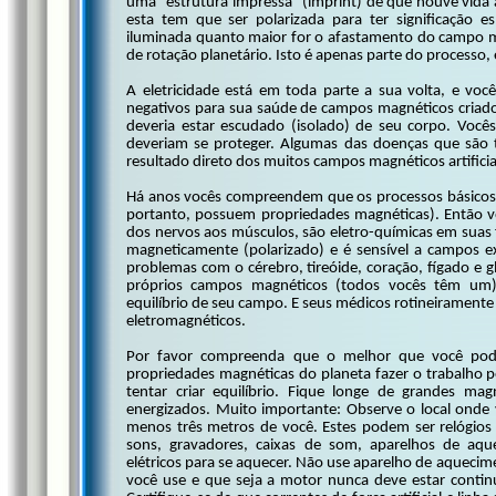
uma "estrutura impressa" (imprint) de que houve vida a
esta tem que ser polarizada para ter significação es
iluminada quanto maior for o afastamento do campo m
de rotação planetário. Isto é apenas parte do processo, 
A eletricidade está em toda parte a sua volta, e voc
negativos para sua saúde de campos magnéticos criados
deveria estar escudado (isolado) de seu corpo. Vocês
deveriam se proteger. Algumas das doenças que são t
resultado direto dos muitos campos magnéticos artifici
Há anos vocês compreendem que os processos básicos 
portanto, possuem propriedades magnéticas). Então 
dos nervos aos músculos, são eletro-químicas em suas 
magneticamente (polarizado) e é sensível a campos e
problemas com o cérebro, tireóide, coração, fígado e g
próprios campos magnéticos (todos vocês têm um).
equilíbrio de seu campo. E seus médicos rotineiramente
eletromagnéticos.
Por favor compreenda que o melhor que você pode
propriedades magnéticas do planeta fazer o trabalho pe
tentar criar equilíbrio. Fique longe de grandes ma
energizados. Muito importante: Observe o local onde
menos três metros de você. Estes podem ser relógios elé
sons, gravadores, caixas de som, aparelhos de aqu
elétricos para se aquecer. Não use aparelho de aquec
você use e que seja a motor nunca deve estar contin