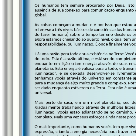
Os humanos tem sempre procurado por Deus. Isto é
ausência de sua conexão para comunicação enquanto voc
global.
As coisas começam a mudar, e é por isso que estou aq
refere-se a três níveis básicos de consciência dos hum
do fazer humano) sobre o tempo terreno desde os pri
agora estamos chegando ao quarto nível, o qual tem um
responsabilidade, ou iluminação. É onde finalmente voc
Há uma razão para toda a sua existência na Terra: Você 
do todo. Esta é a razão última, e está sendo completam
enquanto em lição criam energia através de suas enc
planetária. Esta energia é valiosa para o todo, e trans
iluminação", e se deixada desenvolver-se livremen
tenhamos vocês através do universo em constante ap
para a mudança de algo muito grande e complexo. Por f
ser dado enquanto estiverem na Terra. Esta não é um
universal.
Mais perto de casa, em um nível planetário, seu d
gradualmente trabalhando através de múltiplas liçõe
iluminação. Vocês estão adiantando-se no caminho, 
completo. Mais uma vez seus esforços ainda neste proce
O mais importante, como humanos vocês tem que viver 
expressão, criando a energia necessária para trazer a v