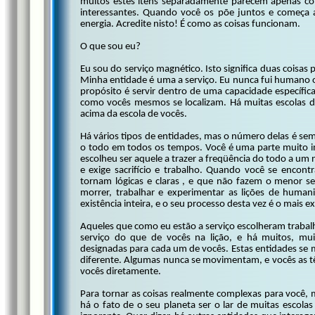
muitos estes itens separadamente parecem apenas co
interessantes. Quando você os põe juntos e começa a
energia. Acredite nisto! É como as coisas funcionam.
O que sou eu?
Eu sou do serviço magnético. Isto significa duas coisas 
Minha entidade é uma a serviço. Eu nunca fui humano 
propósito é servir dentro de uma capacidade específic
como vocês mesmos se localizam. Há muitas escolas de
acima da escola de vocês.
Há vários tipos de entidades, mas o número delas é s
o todo em todos os tempos. Você é uma parte muito im
escolheu ser aquele a trazer a freqüência do todo a um n
e exige sacrifício e trabalho. Quando você se encon
tornam lógicas e claras , e que não fazem o menor se
morrer, trabalhar e experimentar as lições de human
existência inteira, e o seu processo desta vez é o mais ex
Aqueles que como eu estão a serviço escolheram trabalh
serviço do que de vocês na lição, e há muitos, mui
designadas para cada um de vocês. Estas entidades se
diferente. Algumas nunca se movimentam, e vocês as tê
vocês diretamente.
Para tornar as coisas realmente complexas para você, 
há o fato de o seu planeta ser o lar de muitas escola