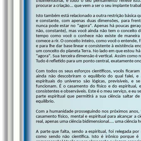
tridimensional, e todo o seu pensamento reflete is
procurar a criação... que vem a ser o seu implante traba
Isto também está relacionado a outra restrição básica 
e constante, com apenas duas dimensões, para fren
nunca pode estar no "agora". Apenas há poucas geraç
não, constante), mas você ainda não tem o conceito de
tempo como você o conhece não existe de maneira n
comece a rir. O conceito inteiro, como você o entende, fo
e para lhe dar base linear e consistente à existência 
um conceito do planeta Terra. No lado em que estou há
"agora". Sua terceira dimensão é vertical. Assim como 
Tudo é refletido para um ponto central, exatamente on
Com todos os seus esforços científicos, vocês ficara
ainda não descobriram o equilíbrio do qual falei, e 
espirituais do universo são lógicas, previsíveis, 
funcionam. É o casamento do físico e do espiritual
consistentes e observáveis. Este é o meu serviço, e eu sei
parte espiritual que permitirá a sua ciência saltar 
equilíbrio.
Com a humanidade prosseguindo nos próximos anos, vo
casamento físico, mental e espiritual para alcançar a 
real, apenas uma ciência bidimensional.... uma ciência 
A parte que falta, sendo a espiritual, foi relegada po
como sendo não científica. Isto é irônico porque é 