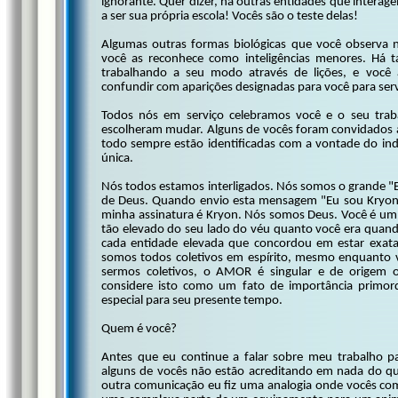
ignorante. Quer dizer, há outras entidades que inter
a ser sua própria escola! Vocês são o teste delas!
Algumas outras formas biológicas que você observa 
você as reconhece como inteligências menores. Há 
trabalhando a seu modo através de lições, e você
confundir com aparições designadas para você para serv
Todos nós em serviço celebramos você e o seu trab
escolheram mudar. Alguns de vocês foram convidados a
todo sempre estão identificadas com a vontade do ind
única.
Nós todos estamos interligados. Nós somos o grande "E
de Deus. Quando envio esta mensagem "Eu sou Kryon",
minha assinatura é Kryon. Nós somos Deus. Você é um 
tão elevado do seu lado do véu quanto você era quand
cada entidade elevada que concordou em estar exata
somos todos coletivos em espírito, mesmo enquanto v
sermos coletivos, o AMOR é singular e de origem o
considere isto como um fato de importância primord
especial para seu presente tempo.
Quem é você?
Antes que eu continue a falar sobre meu trabalho pa
alguns de vocês não estão acreditando em nada do 
outra comunicação eu fiz uma analogia onde vocês c