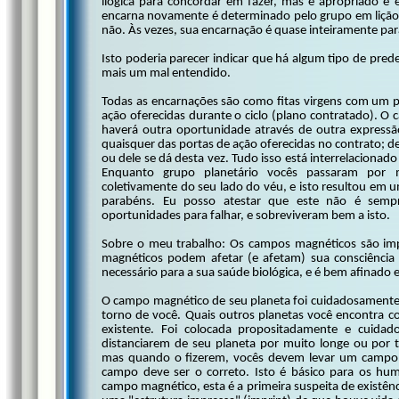
ilógica para concordar em fazer, mas é apropriado 
encarna novamente é determinado pelo grupo em lição 
não. Às vezes, sua encarnação é quase inteiramente par
Isto poderia parecer indicar que há algum tipo de pre
mais um mal entendido.
Todas as encarnações são como fitas virgens com um p
ação oferecidas durante o ciclo (plano contratado). O c
haverá outra oportunidade através de outra expressã
quaisquer das portas de ação oferecidas no contrato; d
ou dele se dá desta vez. Tudo isso está interrelaciona
Enquanto grupo planetário vocês passaram por m
coletivamente do seu lado do véu, e isto resultou em
parabéns. Eu posso atestar que este não é semp
oportunidades para falhar, e sobreviveram bem a isto.
Sobre o meu trabalho: Os campos magnéticos são impo
magnéticos podem afetar (e afetam) sua consciência 
necessário para a sua saúde biológica, e é bem afinado 
O campo magnético de seu planeta foi cuidadosamente s
torno de você. Quais outros planetas você encontra 
existente. Foi colocada propositadamente e cuida
distanciarem de seu planeta por muito longe ou por 
mas quando o fizerem, vocês devem levar um campo c
campo deve ser o correto. Isto é básico para os hu
campo magnético, esta é a primeira suspeita de existênc