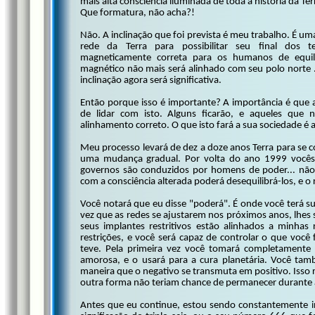
mais alta consciência iluminada de toda a história da T
Que formatura, não acha?!
Não. A inclinação que foi prevista é meu trabalho. É um
rede da Terra para possibilitar seu final dos
magneticamente correta para os humanos de equilíb
magnético não mais será alinhado com seu polo norte 
inclinação agora será significativa.
Então porque isso é importante? A importância é que 
de lidar com isto. Alguns ficarão, e aqueles que
alinhamento correto. O que isto fará a sua sociedade é
Meu processo levará de dez a doze anos Terra para se c
uma mudança gradual. Por volta do ano 1999 vocês
governos são conduzidos por homens de poder... não t
com a consciência alterada poderá desequilibrá-los, e o 
Você notará que eu disse "poderá". É onde você terá 
vez que as redes se ajustarem nos próximos anos, lhes 
seus implantes restritivos estão alinhados a minhas 
restrições, e você será capaz de controlar o que você
teve. Pela primeira vez você tomará completamente 
amorosa, e o usará para a cura planetária. Você tam
maneira que o negativo se transmuta em positivo. Isso r
outra forma não teriam chance de permanecer durante a
Antes que eu continue, estou sendo constantemente in