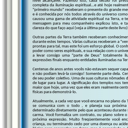
nível alcançável. Fazendo isto, cada século foi p
completa da iluminação espiritual...e até hoje realmen
"primeiro mundo" receberam o presente do grande mest
e é conhecida por nós todos através do universo como 
causou uma gama de atividade espiritual na Terra, e 
mensagem para meu companheiro explicou isto, e t
clareza do que faço aqui (veja a última parte deste livro)
Outras partes da Terra também receberam conheciment
durante estes tempos. Várias culturas receberam a "
prontas para tal, mas este foi um esforço global. O con
poder como seres espirituais, e sua relação com o uni
a levar consigo uma "parte de Deus" totalmente il
expressões finais enquanto entidades iluminadas na Ter
Centenas de anos antes vocês não estavam sequer capaz
e não podiam levá-la consigo! Somente parte dela. Cen
de seu poder coletivo. Uma de suas culturas nômades de
de lugar para lugar. A significação dos templos nos te
maior que hoje, uma vez que eles eram realmente centro
físicas para demonstrá-lo.
Atualmente, a cada vez que você encarna no plano da 
se comunica com o todo , e planeja sua próxima 
determinado diretamente pelo que aconteceu durante 
carma. Você formaliza um contrato, ou plano sobre o
próxima expressão. Muito freqüentemente você e
criança, ou terminando cedo por uma doença ou aciden