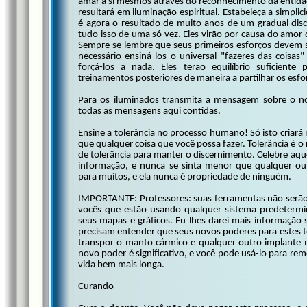
amar a si mesmos através do reconhecimento da entidade
resultará em iluminação espiritual. Estabeleça a simp
é agora o resultado de muito anos de um gradual di
tudo isso de uma só vez. Eles virão por causa do amor 
Sempre se lembre que seus primeiros esforços devem se
necessário ensiná-los o universal "fazeres das coisa
forçá-los a nada. Eles terão equilíbrio suficiente
treinamentos posteriores de maneira a partilhar os esf
Para os iluminados transmita a mensagem sobre o nov
todas as mensagens aqui contidas.
Ensine a tolerância no processo humano! Só isto criará
que qualquer coisa que você possa fazer. Tolerância é 
de tolerância para manter o discernimento. Celebre a
informação, e nunca se sinta menor que qualquer ou
para muitos, e ela nunca é propriedade de ninguém.
IMPORTANTE: Professores: suas ferramentas não serão
vocês que estão usando qualquer sistema predetermina
seus mapas e gráficos. Eu lhes darei mais informaçã
precisam entender que seus novos poderes para estes t
transpor o manto cármico e qualquer outro implante 
novo poder é significativo, e você pode usá-lo para r
vida bem mais longa.
Curando