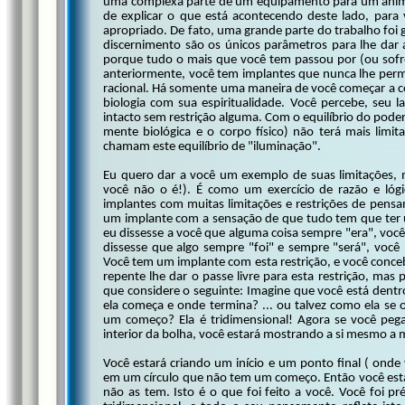
uma complexa parte de um equipamento para um animal 
de explicar o que está acontecendo deste lado, para 
apropriado. De fato, uma grande parte do trabalho foi g
discernimento são os únicos parâmetros para lhe dar a
porque tudo o mais que você tem passou por (ou sofre
anteriormente, você tem implantes que nunca lhe perm
racional. Há somente uma maneira de você começar a co
biologia com sua espiritualidade. Você percebe, seu l
intacto sem restrição alguma. Com o equilíbrio do poder 
mente biológica e o corpo físico) não terá mais lim
chamam este equilíbrio de "iluminação".
Eu quero dar a você um exemplo de suas limitações, m
você não o é!). É como um exercício de razão e lóg
implantes com muitas limitações e restrições de pens
um implante com a sensação de que tudo tem que ter u
eu dissesse a você que alguma coisa sempre "era", você
dissesse que algo sempre "foi" e sempre "será", você
Você tem um implante com esta restrição, e você con
repente lhe dar o passe livre para esta restrição, mas
que considere o seguinte: Imagine que você está dent
ela começa e onde termina? ... ou talvez como ela se 
um começo? Ela é tridimensional! Agora se você pe
interior da bolha, você estará mostrando a si mesmo a m
Você estará criando um início e um ponto final ( ond
em um círculo que não tem um começo. Então você est
não as tem. Isto é o que foi feito a você. Você foi 