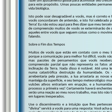
fazer um ajustamento global para acomodar seu cresci
para este propósito. Umas poucas entidades permane
vida biológica.
Isto pode soar desagradável a vocês, mas é correto e 
vocês concordaram de antemão, e isto foi celebrado
Terra! Eu não estou aqui para lhes dizer que meu terc
de compreensão muitos de vocês se exterminarão de qual
aqueles entre vocês que seguem coisas como o movime
falando.
Sobre o Fim dos Tempos
Muitos de vocês que estão em contato com o meu l
porque a comunicação para melhor foi difícil, vocês nã
mas pacotes de pensamentos que vocês receber
compreensão parcial que não representa os fatos a
inclinação da Terra. Nada disso é notável. Até uma l
numa catastrófica destruição da humanidade. Os oc
arrebentaria pela pressão, a lua arrastaria as novas 
manteiga da superfície, e seu tempo meteorológico mu
vulcões ativos entrariam em erupção, e a humanidad
processo a primeira vez! Certamente haverá enchentes
serão uma reação ao meu novo trabalho, mas isto não t
em lugares inesperados.
Use o discernimento e a intuição que lhes pertencem 
"divina" servirá a vocês para uma resposta: Você acha q