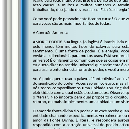
reagiu para todo mundo ver. Este é o perigo de que falo
ação causou a muitos e muitos humanos o terminar
trabalhando, desejando devorar a paz. Esta é a energia "
Como você pode pessoalmente ficar no curso? O que vo
para vocês são as mais importantes de todas.
A Conexão Amorosa
AMOR É PODER! Sua língua (o inglês) é inarticulada e 
pelo menos têm muitos tipos de palavras para est
sentimento. É uma fonte de poder! É a energia. Vocês 
enviá-la e direcioná-la para muitos usos. Está sempre 
universo! É o filamento comum que põe as coisas em m
eu quero dizer no sentido universal que realmente é o
para usar e entender esta fonte de poder, e você a mer
Você pode querer usar a palavra "Fonte-divina" ao inv
do significado do poder. Vocês são um coletivo, mas a fo
nós todos compartilhamos uma unidade (ou singulari
eletricidade com a qual estão acostumados. Observe 
o "terra". Não importa para qual propósito o circuito
retorno, ou mais simplesmente, uma unidade num sist
O amor de fonte divina é o poder que você recebe quan
entidade chamando especificamente, verbalmente ou d
amor da Fonte Divina. É literal, e responderá aprop
respondido com a correção universal do pedido articu