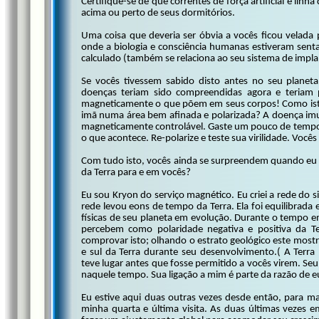
Certifique-se de que correntes de força artificial e lin
acima ou perto de seus dormitórios.
Uma coisa que deveria ser óbvia a vocês ficou velada
onde a biologia e consciência humanas estiveram sentad
calculado (também se relaciona ao seu sistema de implant
Se vocês tivessem sabido disto antes no seu planeta
doenças teriam sido compreendidas agora e teriam p
magneticamente o que põem em seus corpos! Como ist
imã numa área bem afinada e polarizada? A doença imu
magneticamente controlável. Gaste um pouco de tempo
o que acontece. Re-polarize e teste sua virilidade. Vocês
Com tudo isto, vocês ainda se surpreendem quando eu
da Terra para e em vocês?
Eu sou Kryon do serviço magnético. Eu criei a rede do 
rede levou eons de tempo da Terra. Ela foi equilibrada
físicas de seu planeta em evolução. Durante o tempo em
percebem como polaridade negativa e positiva da Ter
comprovar isto; olhando o estrato geológico este mostr
e sul da Terra durante seu desenvolvimento.( A Terr
teve lugar antes que fosse permitido a vocês virem. Se
naquele tempo. Sua ligação a mim é parte da razão de eu
Eu estive aqui duas outras vezes desde então, para mai
minha quarta e última visita. As duas últimas vezes e