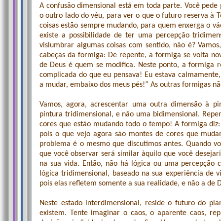
A confusão dimensional está em toda parte. Você pede p
o outro lado do véu, para ver o que o futuro reserva à 
coisas estão sempre mudando, para quem enxerga o vác
existe a possibilidade de ter uma percepção tridimen
vislumbrar algumas coisas com sentido, não é? Vamos
cabeças da formiga: De repente, a formiga se volta no
de Deus é quem se modifica. Neste ponto, a formiga re
complicada do que eu pensava! Eu estava calmamente,
a mudar, embaixo dos meus pés!” As outras formigas nã
Vamos, agora, acrescentar uma outra dimensão à pi
pintura tridimensional, e não uma bidimensional. Repe
cores que estão mudando todo o tempo! A formiga diz:
pois o que vejo agora são montes de cores que muda
problema é o mesmo que discutimos antes. Quando voc
que você observar será similar àquilo que você desejar
na sua vida. Então, não há lógica ou uma percepção c
lógica tridimensional, baseado na sua experiência de 
pois elas refletem somente a sua realidade, e não a de 
Neste estado interdimensional, reside o futuro do pla
existem. Tente imaginar o caos, o aparente caos, repr