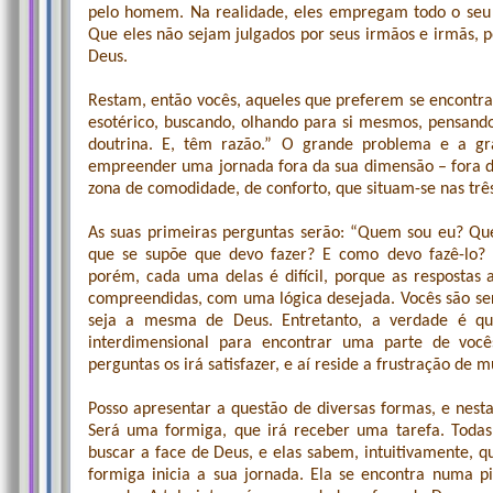
pelo homem. Na realidade, eles empregam todo o seu 
Que eles não sejam julgados por seus irmãos e irmãs, 
Deus.
Restam, então vocês, aqueles que preferem se encontr
esotérico, buscando, olhando para si mesmos, pensand
doutrina. E, têm razão.” O grande problema e a gra
empreender uma jornada fora da sua dimensão – fora d
zona de comodidade, de conforto, que situam-se nas trê
As suas primeiras perguntas serão: “Quem sou eu? Q
que se supõe que devo fazer? E como devo fazê-lo? 
porém, cada uma delas é difícil, porque as respostas 
compreendidas, com uma lógica desejada. Vocês são ser
seja a mesma de Deus. Entretanto, a verdade é q
interdimensional para encontrar uma parte de voc
perguntas os irá satisfazer, e aí reside a frustração de
Posso apresentar a questão de diversas formas, e nest
Será uma formiga, que irá receber uma tarefa. Todas
buscar a face de Deus, e elas sabem, intuitivamente, q
formiga inicia a sua jornada. Ela se encontra numa p