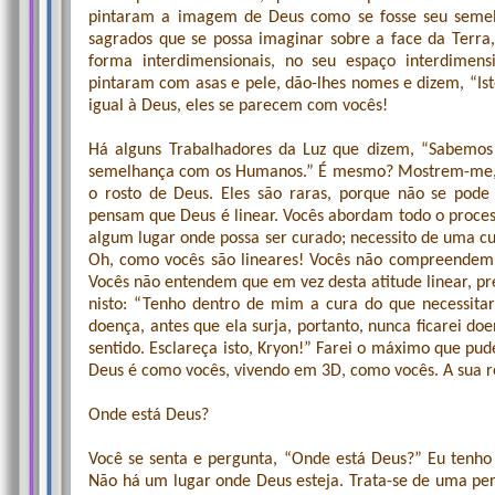
pintaram a imagem de Deus como se fosse seu semel
sagrados que se possa imaginar sobre a face da Terra
forma interdimensionais, no seu espaço interdimen
pintaram com asas e pele, dão-lhes nomes e dizem, “Is
igual à Deus, eles se parecem com vocês!
Há alguns Trabalhadores da Luz que dizem, “Sabemos
semelhança com os Humanos.” É mesmo? Mostrem-me, 
o rosto de Deus. Eles são raras, porque não se pode
pensam que Deus é linear. Vocês abordam todo o proces
algum lugar onde possa ser curado; necessito de uma cu
Oh, como vocês são lineares! Vocês não compreendem, 
Vocês não entendem que em vez desta atitude linear, p
nisto: “Tenho dentro de mim a cura do que necessitar,
doença, antes que ela surja, portanto, nunca ficarei do
sentido. Esclareça isto, Kryon!” Farei o máximo que pu
Deus é como vocês, vivendo em 3D, como vocês. A sua r
Onde está Deus?
Você se senta e pergunta, “Onde está Deus?” Eu tenho 
Não há um lugar onde Deus esteja. Trata-se de uma per