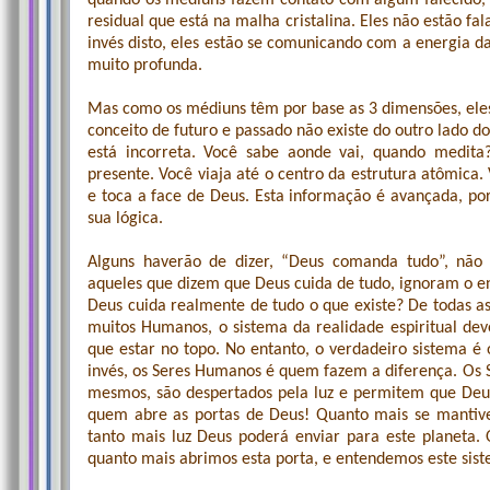
quando os médiuns fazem contato com algum falecido, 
residual que está na malha cristalina. Eles não estão 
invés disto, eles estão se comunicando com a energia d
muito profunda.
Mas como os médiuns têm por base as 3 dimensões, eles
conceito de futuro e passado não existe do outro lado 
está incorreta. Você sabe aonde vai, quando medita
presente. Você viaja até o centro da estrutura atômica
e toca a face de Deus. Esta informação é avançada, p
sua lógica.
Alguns haverão de dizer, “Deus comanda tudo”, não 
aqueles que dizem que Deus cuida de tudo, ignoram o e
Deus cuida realmente de tudo o que existe? De todas as
muitos Humanos, o sistema da realidade espiritual de
que estar no topo. No entanto, o verdadeiro sistema é
invés, os Seres Humanos é quem fazem a diferença. Os
mesmos, são despertados pela luz e permitem que Deus
quem abre as portas de Deus! Quanto mais se mantive
tanto mais luz Deus poderá enviar para este planeta. 
quanto mais abrimos esta porta, e entendemos este sist