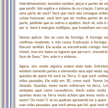
interdimensional, também existem peças e partes de voc
que existir. Isto explica o sistema da co-criação. Como po
uma parte de você? Será que você não consegue entend
coisas funcionar, você tem que ser muitas partes do 
parte, pedindo que as outras o ajudem. Você vê, esta é
per si. Você é energias múltiplas, que trabalham em con
Vamos aplicar isto ao caso da formiga. A formiga va
continua mudando, e isto causa frustração à formiga. 
fizeram sentido. Ela acaba se encontrando consigo m
móvel, mas em todos os lugares que percorri, encontr
face de Deus.” Sim, este é o sistema.
Agora, sim, existe alguma ordem nisto tudo. Entreta
existem somente partes e elementos seus aqui nesta sop
questão de quem foi você na Terra. O que você conhec
vidas passadas. Ele está em 3D, como você. Temos Le
falando. Quantas vezes vocês estiveram na terra, L
sentados aqui como curandeiros. Vocês estão muito 
quantas vezes na Terra vocês acham que levou vocês 
vezes? Ou mais? E se eu pudesse apresentá-los a quem 
suas vidas passadas, que você pensa que foi, qual você 