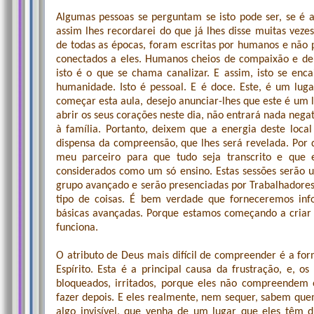
Algumas pessoas se perguntam se isto pode ser, se é 
assim lhes recordarei do que já lhes disse muitas vezes
de todas as épocas, foram escritas por humanos e não p
conectados a eles. Humanos cheios de compaixão e de 
isto é o que se chama canalizar. E assim, isto se en
humanidade. Isto é pessoal. E é doce. Este, é um luga
começar esta aula, desejo anunciar-lhes que este é um 
abrir os seus corações neste dia, não entrará nada negat
à família. Portanto, deixem que a energia deste loca
dispensa da compreensão, que lhes será revelada. Por 
meu parceiro para que tudo seja transcrito e que e
considerados como um só ensino. Estas sessões serão 
grupo avançado e serão presenciadas por Trabalhadores
tipo de coisas. É bem verdade que forneceremos inf
básicas avançadas. Porque estamos começando a criar
funciona.
O atributo de Deus mais difícil de compreender é a 
Espírito. Esta é a principal causa da frustração, e, o
bloqueados, irritados, porque eles não compreendem
fazer depois. E eles realmente, nem sequer, sabem quem
algo invisível, que venha de um lugar que eles têm 