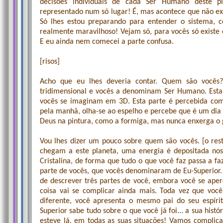
decisões individuais de cada Ser Humano deste pl
representado num só lugar! É, mas acontece que não exis
Só lhes estou preparando para entender o sistema, 
realmente maravilhoso! Vejam só, para vocês só existe
E eu ainda nem comecei a parte confusa.
[risos]
Acho que eu lhes deveria contar. Quem são vocês
tridimensional e vocês a denominam Ser Humano. Esta
vocês se imaginam em 3D. Esta parte é percebida como
pela manhã, olha-se ao espelho e percebe que é um dia 
Deus na pintura, como a formiga, mas nunca enxerga o 
Vou lhes dizer um pouco sobre quem são vocês. [o res
chegam a este planeta, uma energia é depositada nos
Cristalina, de forma que tudo o que você faz passa a f
parte de vocês, que vocês denominaram de Eu-Superior. 
de descrever três partes de você, embora você se aper
coisa vai se complicar ainda mais. Toda vez que você
diferente, você apresenta o mesmo pai do seu espírit
Superior sabe tudo sobre o que você já foi... a sua hist
esteve lá, em todas as suas situações! Vamos complic