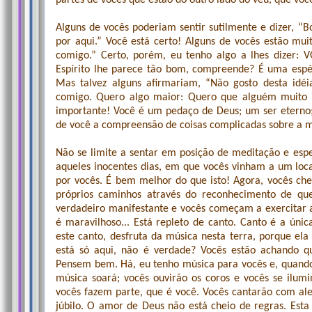
partes de vocês que estão do outro lado do véu, que vo
Alguns de vocês poderiam sentir sutilmente e dizer, “
por aqui.” Você está certo! Alguns de vocês estão muit
comigo.” Certo, porém, eu tenho algo a lhes dizer: 
Espírito lhe parece tão bom, compreende? É uma espéc
Mas talvez alguns afirmariam, “Não gosto desta idé
comigo. Quero algo maior: Quero que alguém muito i
importante! Você é um pedaço de Deus; um ser eterno;
de você a compreensão de coisas complicadas sobre a m
Não se limite a sentar em posição de meditação e espe
aqueles inocentes dias, em que vocês vinham a um loc
por vocês. É bem melhor do que isto! Agora, vocês c
próprios caminhos através do reconhecimento de q
verdadeiro manifestante e vocês começam a exercitar a
é maravilhoso... Está repleto de canto. Canto é a úni
este canto, desfruta da música nesta terra, porque el
está só aqui, não é verdade? Vocês estão achando 
Pensem bem. Há, eu tenho música para vocês e, quando
música soará; vocês ouvirão os coros e vocês se ilum
vocês fazem parte, que é você. Vocês cantarão com ale
júbilo. O amor de Deus não está cheio de regras. Es