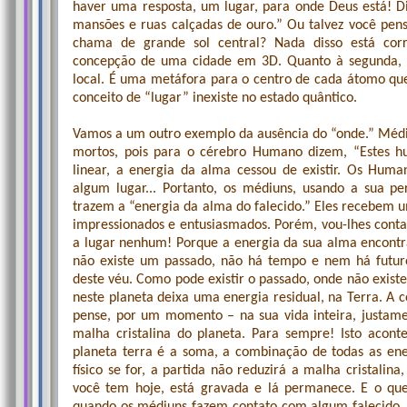
haver uma resposta, um lugar, para onde Deus está! D
mansões e ruas calçadas de ouro.” Ou talvez você pen
chama de grande sol central? Nada disso está corr
concepção de uma cidade em 3D. Quanto à segunda, 
local. É uma metáfora para o centro de cada átomo que
conceito de “lugar” inexiste no estado quântico.
Vamos a um outro exemplo da ausência do “onde.” Médiu
mortos, pois para o cérebro Humano dizem, “Estes h
linear, a energia da alma cessou de existir. Os Hum
algum lugar... Portanto, os médiuns, usando a sua pe
trazem a “energia da alma do falecido.” Eles recebem
impressionados e entusiasmados. Porém, vou-lhes conta
a lugar nenhum! Porque a energia da sua alma encontr
não existe um passado, não há tempo e nem há futuro
deste véu. Como pode existir o passado, onde não exist
neste planeta deixa uma energia residual, na Terra. A c
pense, por um momento – na sua vida inteira, justame
malha cristalina do planeta. Para sempre! Isto acon
planeta terra é a soma, a combinação de todas as ene
físico se for, a partida não reduzirá a malha cristali
você tem hoje, está gravada e lá permanece. E o qu