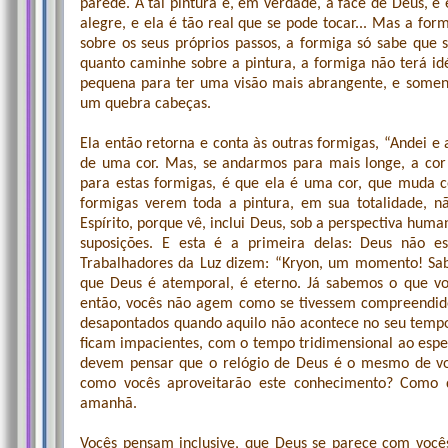
parede. A tal pintura é, em verdade, a face de Deus, e 
alegre, e ela é tão real que se pode tocar... Mas a fo
sobre os seus próprios passos, a formiga só sabe que 
quanto caminhe sobre a pintura, a formiga não terá id
pequena para ter uma visão mais abrangente, e somen
um quebra cabeças.
Ela então retorna e conta às outras formigas, “Andei e
de uma cor. Mas, se andarmos para mais longe, a cor 
para estas formigas, é que ela é uma cor, que muda 
formigas verem toda a pintura, em sua totalidade, 
Espírito, porque vê, inclui Deus, sob a perspectiva human
suposições. E esta é a primeira delas: Deus não es
Trabalhadores da Luz dizem: “Kryon, um momento! Sa
que Deus é atemporal, é eterno. Já sabemos o que vo
então, vocês não agem como se tivessem compreendido
desapontados quando aquilo não acontece no seu tempo
ficam impacientes, com o tempo tridimensional ao es
devem pensar que o relógio de Deus é o mesmo de voc
como vocês aproveitarão este conhecimento? Como da
amanhã.
Vocês pensam inclusive, que Deus se parece com você