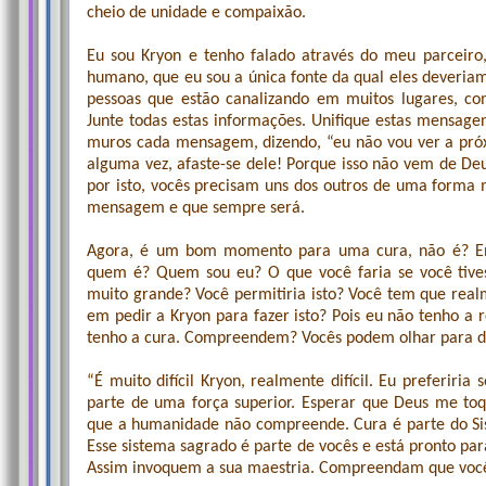
cheio de unidade e compaixão.
Eu sou Kryon e tenho falado através do meu parceiro
humano, que eu sou a única fonte da qual eles deveriam
pessoas que estão canalizando em muitos lugares, c
Junte todas estas informações. Unifique estas mensag
muros cada mensagem, dizendo, “eu não vou ver a próxi
alguma vez, afaste-se dele! Porque isso não vem de Deus
por isto, vocês precisam uns dos outros de uma forma 
mensagem e que sempre será.
Agora, é um bom momento para uma cura, não é? E
quem é? Quem sou eu? O que você faria se você tivess
muito grande? Você permitiria isto? Você tem que real
em pedir a Kryon para fazer isto? Pois eu não tenho a r
tenho a cura. Compreendem? Vocês podem olhar para den
“É muito difícil Kryon, realmente difícil. Eu preferir
parte de uma força superior. Esperar que Deus me toqu
que a humanidade não compreende. Cura é parte do S
Esse sistema sagrado é parte de vocês e está pronto pa
Assim invoquem a sua maestria. Compreendam que vocês 