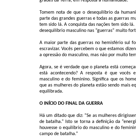
grades da Terra, em resposta à humanidade.
Tomem nota de que o desequilíbrio da humanida
parte das grandes guerras e todas as guerras mun
tem sido lá. A conquista das nações tem sido lá.
desequilíbrio masculino nas “guerras” muito fort
A maior parte das guerras no hemisfério sul f
escravizar. Vocês percebem o que estamos dizen
a opressão do masculino, mas não por muito te
Agora, se é verdade que o planeta está começa
está acontecendo? A resposta é que vocês e
masculino e do feminino. Significa que os home
que as mulheres do planeta estão sendo mais eq
equilibrada.
O INÍCIO DO FINAL DA GUERRA
Há um ditado que diz: “Se as mulheres dirigiss
de batalha.” Isto se torna a definição da “ene
houvesse o equilíbrio do masculino e do femini
campo de batalha.”