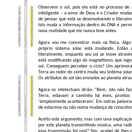
Observem o sol, pois ele está no processo de
inteligente – o amor de Deus e o Criador muda
de pensar que está se desenvolvendo e litera
Isto muda a informação dentro do DNA e permi
nova realidade que ele nunca teve antes.
Agora vou me concentrar mais na física. Alg
próprio sistema solar está mudando. Então a
literalmente, enquanto seu sol se move através
está modificando algo do magnetismo, que logo f
sol. Conseguem perceber o ciclo? Um aprimora 
Terra ao redor do centro muda seu sistema solar.
Os atributos do sol são enviados ao planeta atrav
Agora os intelectuais dirão: “Bem, isto não fa
Terra, estavam a caminho há éons, prontos 
‘simplesmente aconteceram’. Em outras palavras
de estarmos ou não numa mudança de consciênc
Aceito este argumento, mas com uma explicação
por este planeta transmitindo música, uma radi
essa transmissão foi real? Sim, acabei de lhes 