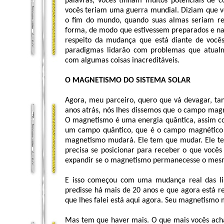
palavras, vocês tinham muitos potenciais de c
vocês teriam uma guerra mundial. Diziam que v
o fim do mundo, quando suas almas seriam rec
forma, de modo que estivessem preparados e nad
respeito da mudança que está diante de você
paradigmas lidarão com problemas que atualm
com algumas coisas inacreditáveis.
O MAGNETISMO DO SISTEMA SOLAR
Agora, meu parceiro, quero que vá devagar, ta
anos atrás, nós lhes dissemos que o campo magn
O magnetismo é uma energia quântica, assim co
um campo quântico, que é o campo magnético 
magnetismo mudará. Ele tem que mudar. Ele te
precisa se posicionar para receber o que vocês
expandir se o magnetismo permanecesse o mesm
E isso começou com uma mudança real das li
predisse há mais de 20 anos e que agora está re
que lhes falei está aqui agora. Seu magnetismo
Mas tem que haver mais. O que mais vocês ach