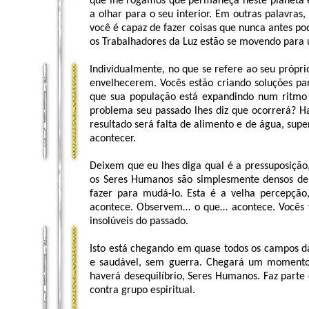
que lhe rogamos que permaneça neste planeta e
a olhar para o seu interior. Em outras palavras
você é capaz de fazer coisas que nunca antes po
os Trabalhadores da Luz estão se movendo para
Individualmente, no que se refere ao seu própri
envelhecerem. Vocês estão criando soluções par
que sua população está expandindo num ritmo
problema seu passado lhes diz que ocorrerá? H
resultado será falta de alimento e de água, supe
acontecer.
Deixem que eu lhes diga qual é a pressuposição
os Seres Humanos são simplesmente densos de
fazer para mudá-lo. Esta é a velha percepç
acontece. Observem… o que… acontece. Vocês v
insolúveis do passado.
Isto está chegando em quase todos os campos d
e saudável, sem guerra. Chegará um momento
haverá desequilíbrio, Seres Humanos. Faz parte 
contra grupo espiritual.