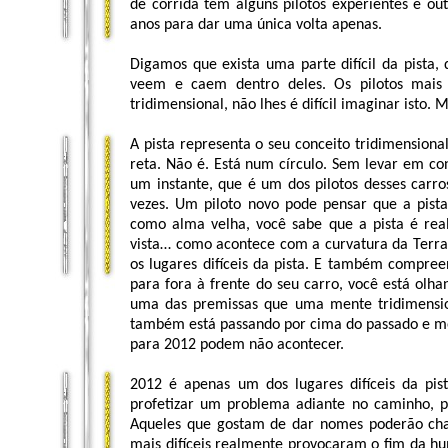
de corrida têm alguns pilotos experientes e ou
anos para dar uma única volta apenas.
Digamos que exista uma parte difícil da pista,
veem e caem dentro deles. Os pilotos mais
tridimensional, não lhes é difícil imaginar isto
A pista representa o seu conceito tridimensio
reta. Não é. Está num círculo. Sem levar em co
um instante, que é um dos pilotos desses carr
vezes. Um piloto novo pode pensar que a pista
como alma velha, você sabe que a pista é re
vista… como acontece com a curvatura da Terra
os lugares difíceis da pista. E também compree
para fora à frente do seu carro, você está ol
uma das premissas que uma mente tridimensio
também está passando por cima do passado e mod
para 2012 podem não acontecer.
2012 é apenas um dos lugares difíceis da pis
profetizar um problema adiante no caminho, p
Aqueles que gostam de dar nomes poderão cham
mais difíceis realmente provocaram o fim da h