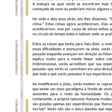
A energia na qual vocês se encontram hoje t
começado de novo ou poderiam iniciar alguma coi
Há vinte e dois anos atrás, nós lhes dissemos
clima.” Estas coisas agora aconteceram. Elas 
aconteceriam, mas por causa de almas velhas qu
no círculo do tempo antes e sabiam onde os pro
Entre as coisas que tenho para lhes dizer, a ma
essas dificuldades e avançarem na pista, você
passado enquanto avançam em direção ao futuro. 
explica muito para a mente linear sobre co
tridimensional, vocês acreditam que sua expe
passado; que vocês só caminham em uma direção
que tudo o que vocês possuem é sua experiência 
Ao modificarem a pista, vocês mudam as regras 
que existe um novo paradigma à frente de vocês
sementes para o resto da humanidade. Os j
Lentamente, a própria natureza Humana mudar
são guiados apenas por experiências que tiver
incrível! Vocês não são o único planeta que expe