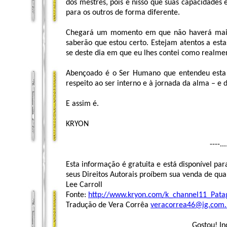
dos mestres, pois é nisso que suas capacidades
para os outros de forma diferente.
Chegará um momento em que não haverá mais g
saberão que estou certo. Estejam atentos a est
se deste dia em que eu lhes contei como realme
Abençoado é o Ser Humano que entendeu esta 
respeito ao ser interno e à jornada da alma – e 
E assim é.
KRYON
----..
Esta informação é gratuita e está disponível pa
seus Direitos Autorais proíbem sua venda de qual
Lee Carroll
Fonte:
http://www.kryon.com/k_channel11_Pata
Tradução de Vera Corrêa
veracorrea46@ig.com.
Gostou! In