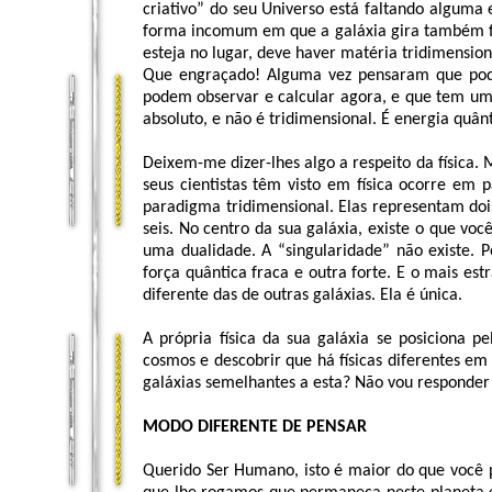
criativo” do seu Universo está faltando alguma
forma incomum em que a galáxia gira também fo
esteja no lugar, deve haver matéria tridimensio
Que engraçado! Alguma vez pensaram que pode
podem observar e calcular agora, e que tem um
absoluto, e não é tridimensional. É energia quânt
Deixem-me dizer-lhes algo a respeito da física
seus cientistas têm visto em física ocorre em 
paradigma tridimensional. Elas representam doi
seis. No centro da sua galáxia, existe o que v
uma dualidade. A “singularidade” não existe.
força quântica fraca e outra forte. E o mais es
diferente das de outras galáxias. Ela é única.
A própria física da sua galáxia se posiciona 
cosmos e descobrir que há físicas diferentes em
galáxias semelhantes a esta? Não vou responder 
MODO DIFERENTE DE PENSAR
Querido Ser Humano, isto é maior do que você p