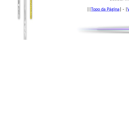
|
|
Topo da Página
| - |