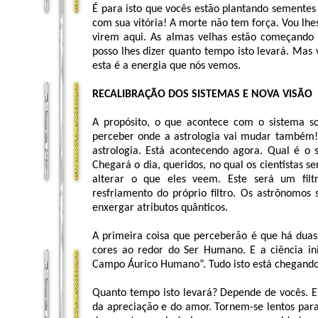
É para isto que vocês estão plantando sementes
com sua vitória! A morte não tem força. Vou lhe
virem aqui. As almas velhas estão começando 
posso lhes dizer quanto tempo isto levará. Mas
esta é a energia que nós vemos.
RECALIBRAÇÃO DOS SISTEMAS E NOVA VISÃO
A propósito, o que acontece com o sistema
perceber onde a astrologia vai mudar também! 
astrologia. Está acontecendo agora. Qual é o s
Chegará o dia, queridos, no qual os cientistas s
alterar o que eles veem. Este será um filt
resfriamento do próprio filtro. Os astrônomos
enxergar atributos quânticos.
A primeira coisa que perceberão é que há duas
cores ao redor do Ser Humano. E a ciência i
Campo Áurico Humano”. Tudo isto está chegando
Quanto tempo isto levará? Depende de vocês. E
da apreciação e do amor. Tornem-se lentos par