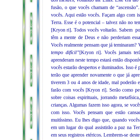
fusão, o que vocês chamam de “ascensão”. 
vocês. Aqui estão vocês. Façam algo com is
Terra. Esse é o potencial – talvez não no t
[Kryon ri]. Todos vocês voltarão. Sabem p
têm a mente de Deus e não perderiam essa
Vocês realmente pensam que já teminaram? V
tempo difícil”
[Kryon ri]. Vocês jamais te
aprenderam neste tempo estará então disponí
vocês estarão despertos e iluminados. Isso é 
terão que aprender novamente o que já apr
tiverem 3 ou 4 anos de idade, mal poderão es
farão com vocês [Kryon ri]. Serão como peq
sobre coisas espirituais, jorrando metafísi
crianças. Algumas fazem isso agora, se voc
com isso. Vocês pensam que estão cansa
muitíssimo. Eu lhes digo que, quando vocês 
em um lugar do qual assistirão a paz na Te
em seus registros etéricos. Lembrem-se dest