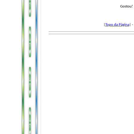
Gostou! 
|
Topo da Página
| -