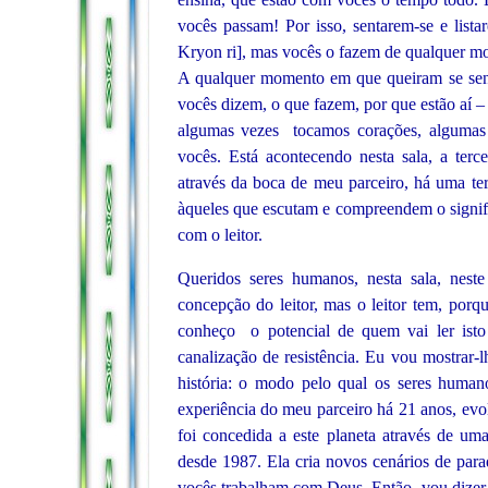
vocês passam! Por isso, sentarem-se e list
Kryon ri], mas vocês o fazem de qualquer 
A qualquer momento em que queiram se sen
vocês dizem, o que fazem, por que estão aí 
algumas vezes tocamos corações, algumas
vocês. Está acontecendo nesta sala, a ter
através da boca de meu parceiro, há uma te
àqueles que escutam e compreendem o signif
com o leitor.
Queridos seres humanos, nesta sala, nes
concepção do leitor, mas o leitor tem, porq
conheço o potencial de quem vai ler isto
canalização de resistência. Eu vou mostrar
história: o modo pelo qual os seres huma
experiência do meu parceiro há 21 anos, ev
foi concedida a este planeta através de u
desde 1987. Ela cria novos cenários de par
vocês trabalham com Deus. Então, vou dizer-