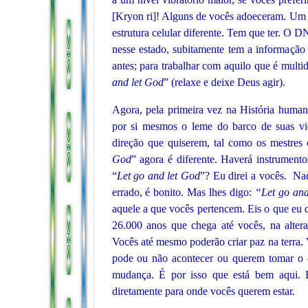
[Kryon ri]! Alguns de vocês adoeceram. Um 
estrutura celular diferente. Tem que ter. O
nesse estado, subitamente tem a informação
antes; para trabalhar com aquilo que é multi
and let God
” (relaxe e deixe Deus agir).
Agora, pela primeira vez na História huma
por si mesmos o leme do barco de suas vid
direção que quiserem, tal como os mestres 
God
” agora é diferente. Haverá instrument
“
Let go and let God
”? Eu direi a vocês. Na
errado, é bonito. Mas lhes digo:
“Let go an
aquele a que vocês pertencem. Eis o que eu 
26.000 anos que chega até vocês, na alter
Vocês até mesmo poderão criar paz na terra. 
pode ou não acontecer ou querem tomar o co
mudança. É por isso que está bem aqui. 
diretamente para onde vocês querem estar.