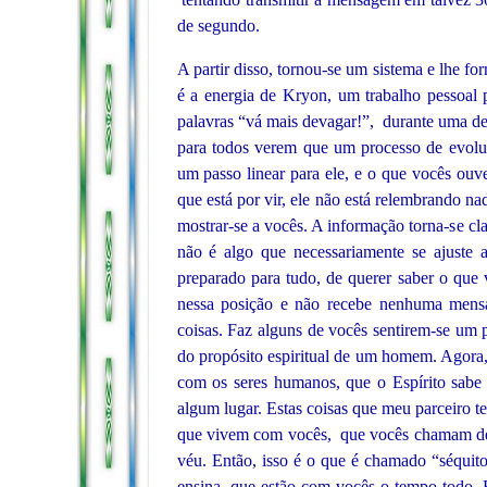
de segundo.
A partir disso, tornou-se um sistema e lhe f
é a energia de Kryon, um trabalho pessoal p
palavras
“vá mais devagar!”,
durante uma de
para todos verem que um processo de evoluçã
um passo linear para ele, e o que vocês ou
que está por vir, ele não está relembrando nad
mostrar-se a vocês. A informação torna-se cla
não é algo que necessariamente se ajuste 
preparado para tudo, de querer saber o que
nessa posição e não recebe nenhuma mensa
coisas. Faz alguns de vocês sentirem-se um
do propósito espiritual de um homem. Agora, i
com os seres humanos, que o Espírito sabe
algum lugar. Estas coisas que meu parceiro t
que vivem com vocês, que vocês chamam de g
véu. Então, isso é o que é chamado “séquito
ensina, que estão com vocês o tempo todo. E