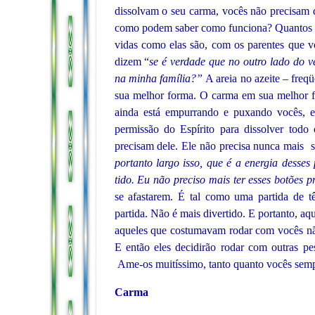
dissolvam o seu carma, vocês não precisam 
como podem saber como funciona? Quantos de 
vidas como elas são, com os parentes que v
dizem “
se é verdade que no outro lado do vé
na minha família?”
A areia no azeite – freq
sua melhor forma. O carma em sua melhor for
ainda está empurrando e puxando vocês,
permissão do Espírito para dissolver tod
precisam dele. Ele não precisa nunca mais s
portanto largo
isso, que é a energia desses
tido. Eu não preciso mais ter esses botões 
se afastarem. É tal como uma partida de t
partida. Não é mais divertido. E portanto, a
aqueles que costumavam rodar com vocês não
E então eles decidirão rodar com outras pe
Ame-os muitíssimo, tanto quanto vocês sem
Carma