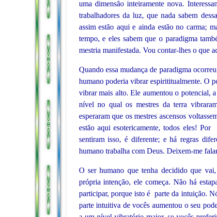
uma dimensão inteiramente nova. Interessa
trabalhadores da luz, que nada sabem dess
assim estão aqui e ainda estão no carma; m
tempo, e eles sabem que o paradigma tamb
mestria manifestada. Vou contar-lhes o que a
Quando essa mudança de paradigma ocorreu,
humano poderia vibrar espirititualmente. O p
vibrar mais alto. Ele aumentou o potencial, 
nível no qual os mestres da terra vibrar
esperaram que os mestres ascensos voltassem; 
estão aqui esotericamente, todos eles! Por
sentiram isso, é diferente; e há regras d
humano trabalha com Deus. Deixem-me falar 
O ser humano que tenha decidido que vai, 
própria intenção, ele começa. Não há estap
participar, porque isto é parte da intuição.
parte intuitiva de vocês aumentou o seu pode
a um nível vibratório maior, se vocês pref