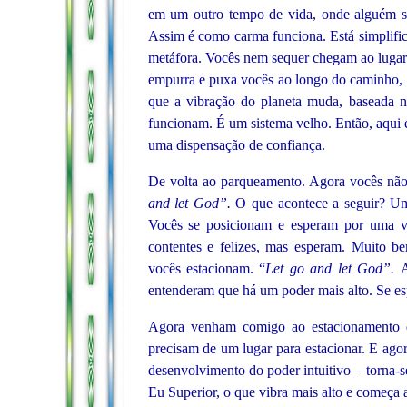
em um outro tempo de vida, onde alguém 
Assim é como carma funciona. Está simplific
metáfora. Vocês nem sequer chegam ao lugar
empurra e puxa vocês ao longo do caminho, 
que a vibração do planeta muda, baseada n
funcionam. É um sistema velho. Então, aqu
uma dispensação de confiança.
De volta ao parqueamento. Agora vocês nã
and let God”.
O que acontece a seguir? Um
Vocês se posicionam e esperam por uma v
contentes e felizes, mas esperam. Muito b
vocês estacionam. “
Let go and let God”.
A
entenderam que há um poder mais alto. Se esp
Agora venham comigo ao estacionamento da
precisam de um lugar para estacionar. E agor
desenvolvimento do poder intuitivo – torna-s
Eu Superior, o que vibra mais alto e começa 