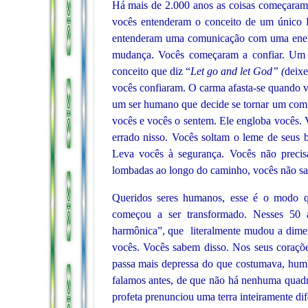
Há mais de 2.000 anos as coisas começaram
vocês entenderam o conceito de um único 
entenderam uma comunicação com uma energi
mudança. Vocês começaram a confiar. Um 
conceito que diz “
Let go and let God” (
deixe
vocês confiaram. O carma afasta-se quando v
um ser humano que decide se tornar um com o
vocês e vocês o sentem. Ele engloba vocês. V
errado nisso. Vocês soltam o leme de seus 
Leva vocês à segurança. Vocês não precis
lombadas ao longo do caminho, vocês não s
Queridos seres humanos, esse é o modo qu
começou a ser transformado. Nesses 50 
harmônica”, que literalmente mudou a dimen
vocês. Vocês sabem disso. Nos seus coraçõ
passa mais depressa do que costumava, hum
falamos antes, de que não há nenhuma quadr
profeta prenunciou uma terra inteiramente di