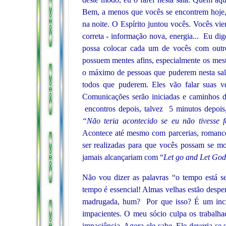
Bem, a menos que vocês se encontrem hoje, 
na noite. O Espírito juntou vocês. Vocês vi
correta - informação nova, energia... Eu dig
possa colocar cada um de vocês com outr
possuem mentes afins, especialmente os mestr
o máximo de pessoas que puderem nesta sala
todos que puderem. Eles vão falar suas v
Comunicações serão iniciadas e caminhos d
encontros depois, talvez 5 minutos depois,
“Não teria acontecido se eu não tivesse 
Acontece até mesmo com parcerias, romance,
ser realizadas para que vocês possam se mo
jamais alcançariam com “
Let go and Let God
Não vou dizer as palavras “o tempo está se
tempo é essencial! Almas velhas estão desp
madrugada, hum? Por que isso? É um incre
impacientes. O meu sócio culpa os trabalha
impaciência. Agora ele sabe. Ele deveria se 