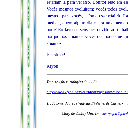
estariam lá para ver isso. Bonito! Não era e
Vocês mesmos evoluiram; vocês todos evol
mesmo, para vocês, a fonte essencial do L
medida, quem algum dia estará novamente o
hum? Eu lavo os seus pés devido ao trabalh
porque nós amamos vocês do modo que am
amamos.
E assim é!
Kryon
Transcrição e tradução do áudio:
http://www.kryon.com/cartprodimages/download_bu
Tradutores: Marcus Vinícius Pinheiro de Castro -
<
Mary de Godoy Moreira
<
maryzgm@gmai