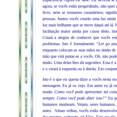
agora, se vocês estão progredindo, não quer d
livro, nem se tornarem curandeiros; signif
pessoas. Juntos vocês criarão uma luz ainda 
luz mais brilhante que se move daqui até lá. F
facilitação maior ainda por causa disto, m
Criará a alegria de conhecer que vocês est
problemas. Isto é formalmente
“Let go an
enquanto colocam as suas mãos no timão de s
mão que virá juntar-se a vocês. Oh, não pod
timão. Uma delas lhes dá sugestões. Essa é 
e o virará à esquerda ou à direita. Em conjun
Isto é o que eu queria dizer a vocês nesta no
mensagem. Eu já os vejo. Em amor eu já os 
muda. Como você pode apresentar tal coi
sempre. Como você pode dizer isso?”
Eu q
humanos mudaram. Vejam, seres humanos, 
antes.
Almas velhas, vocês estão desenvol
dos mestres, voltando até Elias. Este era t