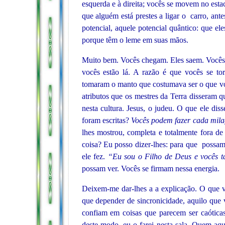
esquerda e à direita; vocês se movem no es
que alguém está prestes a ligar o carro, a
potencial, aquele potencial quântico: que ele
porque têm o leme em suas mãos.
Muito bem. Vocês chegam. Eles saem. Vocês 
vocês estão lá. A razão é que vocês se to
tomaram o manto que costumava ser o que v
atributos que os mestres da Terra disseram 
nesta cultura. Jesus, o judeu. O que ele di
foram escritas?
Vocês podem fazer cada mila
lhes mostrou, completa e totalmente fora de 
coisa? Eu posso dizer-lhes: para que possam
ele fez.
“Eu sou o Filho de Deus e vocês 
possam ver. Vocês se firmam nessa energia.
Deixem-me dar-lhes a a explicação. O que v
que depender de sincronicidade, aquilo que
confiam em coisas que parecem ser caóticas.
deste modo, eu o farei nesta sala. Quem a