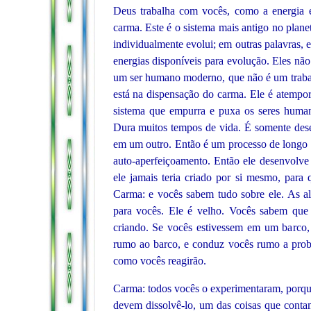
Deus trabalha com vocês, como a energia
carma. Este é o sistema mais antigo no plane
individualmente evolui; em outras palavras, 
energias disponíveis para evolução. Eles não
um ser humano moderno, que não é um trabalh
está na dispensação do carma. Ele é atemp
sistema que empurra e puxa os seres humano
Dura muitos tempos de vida. É somente dese
em um outro. Então é um processo de longo p
auto-aperfeiçoamento. Então ele desenvolve
ele jamais teria criado por si mesmo, para
Carma: e vocês sabem tudo sobre ele. As a
para vocês. Ele é velho. Vocês sabem que 
criando. Se vocês estivessem em um barco, 
rumo ao barco, e conduz vocês rumo a probl
como vocês reagirão.
Carma: todos vocês o experimentaram, porque
devem dissolvê-lo, um das coisas que conta