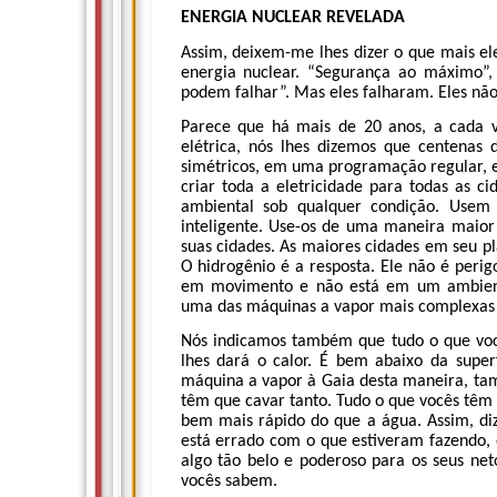
ENERGIA NUCLEAR REVELADA
Assim, deixem-me lhes dizer o que mais el
energia nuclear. “Segurança ao máximo”,
podem falhar”. Mas eles falharam. Eles não
Parece que há mais de 20 anos, a cada 
elétrica, nós lhes dizemos que centenas 
simétricos, em uma programação regular, est
criar toda a eletricidade para todas as 
ambiental sob qualquer condição. Usem
inteligente. Use-os de uma maneira maior 
suas cidades. As maiores cidades em seu pla
O hidrogênio é a resposta. Ele não é perig
em movimento e não está em um ambiente
uma das máquinas a vapor mais complexas e
Nós indicamos também que tudo o que você
lhes dará o calor. É bem abaixo da supe
máquina a vapor à Gaia desta maneira, tam
têm que cavar tanto. Tudo o que vocês têm a
bem mais rápido do que a água. Assim, diz
está errado com o que estiveram fazendo, e
algo tão belo e poderoso para os seus net
vocês sabem.