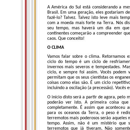
A América do Sul está considerando a me
Brasil. Em uma geração, eles gostariam d
fazê-lo? Talvez. Talvez isto leve mais te
com a moeda mais forte na Terra. Nós diss
seu tempo, mas haverá um dia em que
continentes começarão a compreender que a
caos. Que conceito!
O CLIMA
Vamos falar sobre o clima. Retornamos e
ciclo do tempo é um ciclo de resfriame
invernos mais severos e tempestades. Mas 
ciclo, e sempre foi assim. Vocês podem v
permitam que os seus cientistas os engane
coisas como elas são. É um ciclo repetiti
incluindo a oscilação (a precessão). Vocês e
O início disto será a partir de agora, pelo 
poderão ver isto. A primeira coisa qu
completamente. É assim que aconteceu an
para os oceanos da Terra, o peso é redist
terremotos mais poderosos serão aqueles m
tempo. Assim, não é um mistério que s
terremotos que já tiveram, Não somente