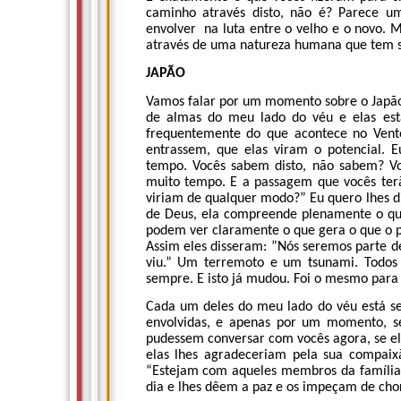
caminho através disto, não é? Parece u
envolver na luta entre o velho e o novo. 
através de uma natureza humana que tem s
JAPÃO
Vamos falar por um momento sobre o Japão,
de almas do meu lado do véu e elas es
frequentemente do que acontece no Vent
entrassem, que elas viram o potencial. 
tempo. Vocês sabem disto, não sabem? Vo
muito tempo. E a passagem que vocês terã
viriam de qualquer modo?” Eu quero lhes 
de Deus, ela compreende plenamente o qu
podem ver claramente o que gera o que o p
Assim eles disseram: ”Nós seremos parte d
viu.” Um terremoto e um tsunami. Todos
sempre. E isto já mudou. Foi o mesmo para
Cada um deles do meu lado do véu está se
envolvidas, e apenas por um momento, se
pudessem conversar com vocês agora, se el
elas lhes agradeceriam pela sua compaixã
“Estejam com aqueles membros da família 
dia e lhes dêem a paz e os impeçam de cho