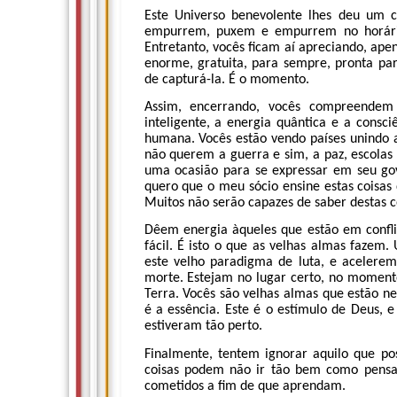
Este Universo benevolente lhes deu um 
empurrem, puxem e empurrem no horário
Entretanto, vocês ficam aí apreciando, ape
enorme, gratuita, para sempre, pronta pa
de capturá-la. É o momento.
Assim, encerrando, vocês compreendem
inteligente, a energia quântica e a consc
humana. Vocês estão vendo países unindo a
não querem a guerra e sim, a paz, escolas
uma ocasião para se expressar em seu gov
quero que o meu sócio ensine estas coisas
Muitos não serão capazes de saber destas c
Dêem energia àqueles que estão em confli
fácil. É isto o que as velhas almas fa
este velho paradigma de luta, e acelerem
morte. Estejam no lugar certo, no momen
Terra. Vocês são velhas almas que estão 
é a essência. Este é o estímulo de Deus, 
estiveram tão perto.
Finalmente, tentem ignorar aquilo que po
coisas podem não ir tão bem como pensam
cometidos a fim de que aprendam.