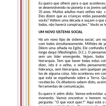
Eu quero que olhem para o que aconteceu 
se desenvolvendo no planeta e os jovens s
35 anos. Muitos adultos mais velhos não 
Eles dizem que as crianças estão passando
vocês? Voltem uma década e ouçam o que eu
todos, não haverá conspirações.” Vocês se 
UM NOVO SISTEMA SOCIAL
Há um novo tipo de sistema social, um 
com todos simultaneamente. Milhões de pes
Dêem uma olhada no Egito. Ele confundiu t
longe daqui (Washington, D.C.). O pensam
sem um líder emergente. Vejam, todos
hierarquia. Tem que haver todas estas co
dizer, isto é o velho, o velho pensamen
liderança, sem hierarquia, sem qualquer pe
los de alguma coisa. Isto aconteceu em co
que está se espalhando sobre a Terra. Q
receberão. Os ditadores sabem disto, assim
ferramentas de comunicação.
Eu quero ir além disto. Vamos entrevistar
momento. Vamos encontrar o homem na r
pergunta: “O que você quer?” Aqui está o 