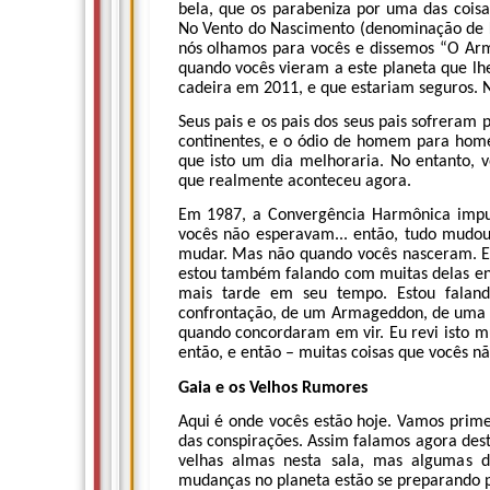
bela, que os parabeniza por uma das coisa
No Vento do Nascimento (denominação de K
nós olhamos para vocês e dissemos “O Ar
quando vocês vieram a este planeta que l
cadeira em 2011, e que estariam seguros. 
Seus pais e os pais dos seus pais sofreram 
continentes, e o ódio de homem para home
que isto um dia melhoraria. No entanto, 
que realmente aconteceu agora.
Em 1987, a Convergência Harmônica impul
vocês não esperavam... então, tudo mudou.
mudar. Mas não quando vocês nasceram. E 
estou também falando com muitas delas enq
mais tarde em seu tempo. Estou faland
confrontação, de um Armageddon, de uma g
quando concordaram em vir. Eu revi isto mu
então, e então – muitas coisas que vocês n
Gaia e os Velhos Rumores
Aqui é onde vocês estão hoje. Vamos prime
das conspirações. Assim falamos agora des
velhas almas nesta sala, mas algumas da
mudanças no planeta estão se preparando pa