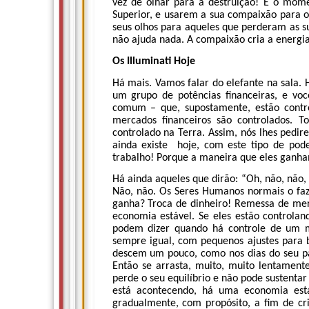
vez de olhar para a destruição! É o mom
Superior, e usarem a sua compaixão para o
seus olhos para aqueles que perderam as s
não ajuda nada. A compaixão cria a energia
Os Illuminati Hoje
Há mais. Vamos falar do elefante na sala.
um grupo de potências financeiras, e v
comum – que, supostamente, estão contr
mercados financeiros são controlados. T
controlado na Terra. Assim, nós lhes pedir
ainda existe hoje, com este tipo de pod
trabalho! Porque a maneira que eles ganham
Há ainda aqueles que dirão: “Oh, não, não
Não, não. Os Seres Humanos normais o fa
ganha? Troca de dinheiro! Remessa de mer
economia estável. Se eles estão controlan
podem dizer quando há controle de um 
sempre igual, com pequenos ajustes para 
descem um pouco, como nos dias do seu pai
Então se arrasta, muito, muito lentament
perde o seu equilíbrio e não pode sustentar
está acontecendo, há uma economia está
gradualmente, com propósito, a fim de cr