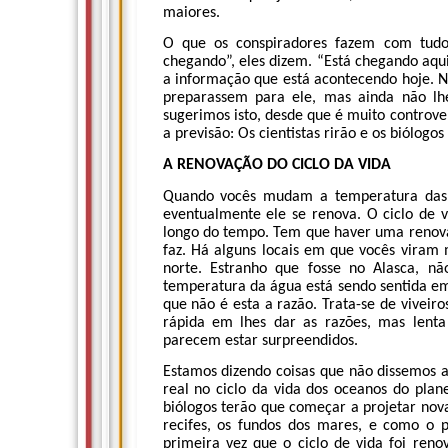
maiores.
O que os conspiradores fazem com tudo
chegando”, eles dizem. “Está chegando aqui!
a informação que está acontecendo hoje. N
preparassem para ele, mas ainda não lh
sugerimos isto, desde que é muito controve
a previsão: Os cientistas rirão e os biólogos
A RENOVAÇÃO DO CICLO DA VIDA
Quando vocês mudam a temperatura das á
eventualmente ele se renova. O ciclo de v
longo do tempo. Tem que haver uma renovaçã
faz. Há alguns locais em que vocês viram
norte. Estranho que fosse no Alasca, n
temperatura da água está sendo sentida em 
que não é esta a razão. Trata-se de viveiro
rápida em lhes dar as razões, mas lent
parecem estar surpreendidos.
Estamos dizendo coisas que não dissemos 
real no ciclo da vida dos oceanos do pla
biólogos terão que começar a projetar nov
recifes, os fundos dos mares, e como o 
primeira vez que o ciclo de vida foi ren