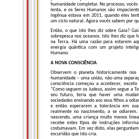
humanidade completar. No processo, vocês 
lenta, e os Seres Humanos são impacient
ingênua estava em 2011, quando eles tent
um ciclo natural. Agora vocês sabem por qu
Então, o que isto lhes diz sobre Gaia? G
sobrepesca nos oceanos. Isto lhes diz qu
na Terra. Há uma razão para estarem aq
energia quântica com um projeto intelig
Humano.
A NOVA CONSCIÊNCIA
Observem o planeta historicamente nos 
humanidade – uma união, não uma separação
consciência começou a acontecer, exceto 
“Como seguem os Judeus, assim segue a Te
seu futuro, teria que haver uma muda
sociedades ensinando aos seus filhos a od
e então esperarem a tolerância em sua 
realmente no nascimento, a se odiarem.
nascendo, uma criança muito menos linea
recebe estes tipos de instruções infor
costumavam. Em vez disto, elas perguntam:
escuridão que isto cria.