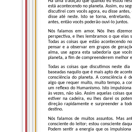
Há uma tradição que quando eu estou nest
está acontecendo no planeta. Assim, eu segu
discutirei com vocês agora, eu disse antes
disse até neste. Isto se torna, entretan
antes, então vocês poderão ouvi-lo juntos.
Nós falamos em amor. Nós lhes dizemos 
perspectiva, e lhes lembramos o que elas s
Todas as coisas que estão acontecendo 
pensar e a observar em grupos de geraçõ
alma, use agora esta sabedoria que você
planeta, a fim de compreenderem melhor 
Todas as coisas que discutimos neste di
baseadas naquilo que é mais apto de aconte
consciência do planeta. A consciência é 
algo que requer muito, muito tempo, a co
um reflexo do Humanismo. Isto impulsiona 
às vezes, não são. Assim aquelas coisas 
estiver na cadeira, eu lhes darei os pote
direção rapidamente e surpreender a tod
destino.
Nós falamos de muitos assuntos. Mas ant
consciente do leitor; estou consciente daq
Podem sentir a energia que os impulsion