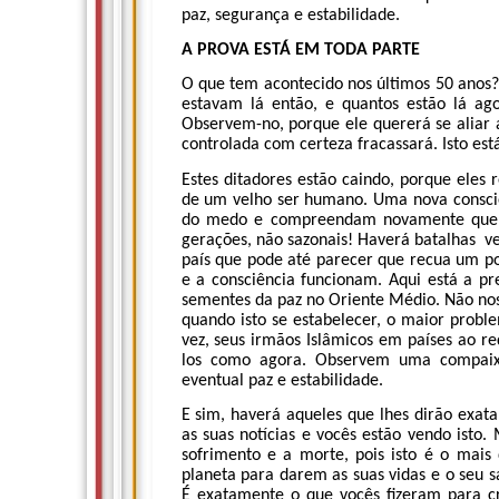
paz, segurança e estabilidade.
A PROVA ESTÁ EM TODA PARTE
O que tem acontecido nos últimos 50 anos?
estavam lá então, e quantos estão lá ag
Observem-no, porque ele quererá se aliar
controlada com certeza fracassará. Isto es
Estes ditadores estão caindo, porque eles
de um velho ser humano. Uma nova consci
do medo e compreendam novamente que o 
gerações, não sazonais! Haverá batalhas v
país que pode até parecer que recua um p
e a consciência funcionam. Aqui está a p
sementes da paz no Oriente Médio. Não nos 
quando isto se estabelecer, o maior proble
vez, seus irmãos Islâmicos em países ao red
los como agora. Observem uma compaix
eventual paz e estabilidade.
E sim, haverá aqueles que lhes dirão exat
as suas notícias e vocês estão vendo isto
sofrimento e a morte, pois isto é o mai
planeta para darem as suas vidas e o seu sa
É exatamente o que vocês fizeram para cr