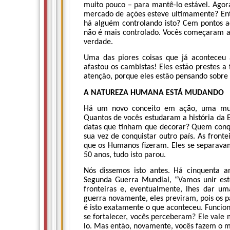
muito pouco – para mantê-lo estável. Ago
mercado de ações esteve ultimamente? En
há alguém controlando isto? Cem pontos a
não é mais controlado. Vocês começaram a u
verdade.
Uma das piores coisas que já aconteceu a
afastou os cambistas! Eles estão prestes 
atenção, porque eles estão pensando sobre
A NATUREZA HUMANA ESTÁ MUDANDO
Há um novo conceito em ação, uma mud
Quantos de vocês estudaram a história da 
datas que tinham que decorar? Quem conqu
sua vez de conquistar outro país. As fron
que os Humanos fizeram. Eles se separava
50 anos, tudo isto parou.
Nós dissemos isto antes. Há cinquenta a
Segunda Guerra Mundial, “Vamos unir este
fronteiras e, eventualmente, lhes dar 
guerra novamente, eles previram, pois os 
é isto exatamente o que aconteceu. Funcio
se fortalecer, vocês perceberam? Ele vale 
lo. Mas então, novamente, vocês fazem o 