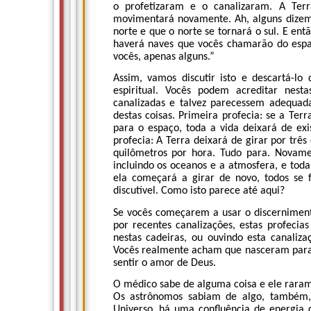
o profetizaram e o canalizaram. A Terr
movimentará novamente. Ah, alguns dizem 
norte e que o norte se tornará o sul. E en
haverá naves que vocês chamarão do espaç
vocês, apenas alguns.”
Assim, vamos discutir isto e descartá-lo
espiritual. Vocês podem acreditar nest
canalizadas e talvez parecessem adequa
destas coisas. Primeira profecia: se a Te
para o espaço, toda a vida deixará de exi
profecia: A Terra deixará de girar por trê
quilômetros por hora. Tudo para. Novame
incluindo os oceanos e a atmosfera, e tod
ela começará a girar de novo, todos se 
discutível. Como isto parece até aqui?
Se vocês começarem a usar o discernimento
por recentes canalizações, estas profecia
nestas cadeiras, ou ouvindo esta canaliz
Vocês realmente acham que nasceram para
sentir o amor de Deus.
O médico sabe de alguma coisa e ele rarame
Os astrônomos sabiam de algo, também, 
Universo, há uma confluência de energia