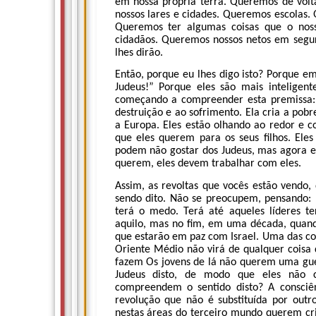
em nossa própria terra. Queremos de volt
nossos lares e cidades. Queremos escolas.
Queremos ter algumas coisas que o nos
cidadãos. Queremos nossos netos em segur
lhes dirão.
Então, porque eu lhes digo isto? Porque e
Judeus!” Porque eles são mais inteligent
começando a compreender esta premissa: A
destruição e ao sofrimento. Ela cria a pob
a Europa. Eles estão olhando ao redor e 
que eles querem para os seus filhos. Ele
podem não gostar dos Judeus, mas agora e
querem, eles devem trabalhar com eles.
Assim, as revoltas que vocês estão vendo,
sendo dito. Não se preocupem, pensando: “
terá o medo. Terá até aqueles líderes ter
aquilo, mas no fim, em uma década, quand
que estarão em paz com Israel. Uma das coi
Oriente Médio não virá de qualquer coisa q
fazem Os jovens de lá não querem uma guer
Judeus disto, de modo que eles não c
compreendem o sentido disto? A consciê
revolução que não é substituída por outr
nestas áreas do terceiro mundo querem cr