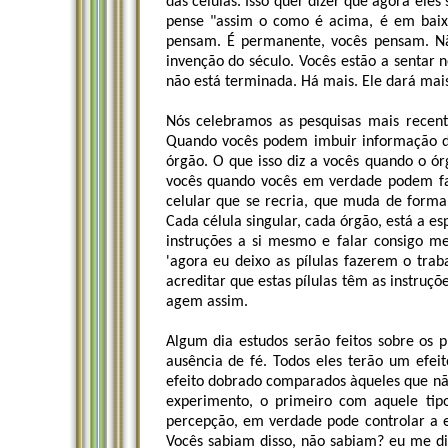
das células. Isso quer dizer que agora ele
pense "assim o como é acima, é em baixo
pensam. É permanente, vocês pensam. N
invenção do século. Vocês estão a sentar 
não está terminada. Há mais. Ele dará mais
Nós celebramos as pesquisas mais recent
Quando vocês podem imbuir informação 
órgão. O que isso diz a vocês quando o órg
vocês quando vocês em verdade podem fal
celular que se recria, que muda de forma
Cada célula singular, cada órgão, está a es
instruções a si mesmo e falar consigo m
'agora eu deixo as pílulas fazerem o tra
acreditar que estas pílulas têm as instruçõ
agem assim.
Algum dia estudos serão feitos sobre os 
ausência de fé. Todos eles terão um efe
efeito dobrado comparados àqueles que não
experimento, o primeiro com aquele ti
percepção, em verdade pode controlar a e
Vocês sabiam disso, não sabiam? eu me d