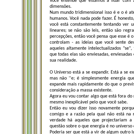
Você entende que estamos a lidar com a
dimensões.
Num mundo tridimensional isso é e o é a
humanos. Você nada pode fazer. É honesto, m
você está constantemente tentando ver um
lineares; se não são leis, então são regr
percepções, então você pensa que esse é o
controlam - as ideias que você sente d
aqueles altamente intelectualizados "se",
que todas elas são enviesadas, enviesadas
sua realidade.
O Universo está a se expandir. Está a se 
mas não ''e; é simplesmente energia qu
expande mais rapidamente do que o previ
consideração a massa existente.
Agora eu vou contar algo que está fora do r
mesmo inexplicável pelo que você sabe.
Então eu vou dizer isso novamente porqu
comigo e a razão pela qual não está na 
verdade há aqueles que projectariam a 
questão sobre o que energia é no universo 
Poderia ser que está a vir de algum outro l