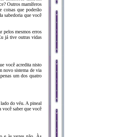
sce? Outros mamíferos
de coisas que poderão
da sabedoria que você
ar pelos mesmos erros
u já tive outras vidas
e você acredita nisto
m novo sistema de via
 apenas um dos quatro
 lado do véu. A pineal
da você saber que você
to e às vezes não. Às