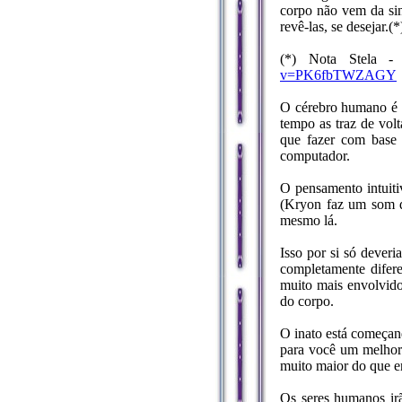
corpo não vem da sin
revê-las, se desejar.(*
(*) Nota Stela - 
v=PK6fbTWZAGY
O cérebro humano é 
tempo as traz de vol
que fazer com base 
computador.
O pensamento intuiti
(Kryon faz um som de
mesmo lá.
Isso por si só dever
completamente difere
muito mais envolvido 
do corpo.
O inato está começan
para você um melhor 
muito maior do que er
Os seres humanos irã