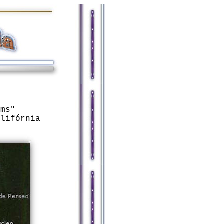
ems"
alifórnia