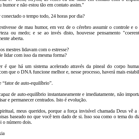
u humor e não estou tão em contato assim."
r conectado o tempo todo, 24 horas por dia?
stivesse de mau humor, em vez de o cérebro assumir o controle e o 
rteza ou medo; e se ao invés disto, houvesse pensamento "coeren
ente aberta.
s mestres lidavam com o estresse?
e lidar com isso da mesma forma?
r é que há um sistema acelerado através da pineal do corpo huma
 com que o DNA funcione melhor e, nesse processo, haverá mais estabil
“fator de auto-equilíbrio”.
paz de auto-equilíbrio instantaneamente e imediatamente, não importa 
isar e permanecer centrados. Isto é evolução.
piritual, meus queridos, porque a força invisível chamada Deus vê a 
coisas baseado no que você tem dado de si. Isso soa como o tema do di
oi o número dois.
xia