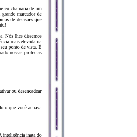
que eu chamaria de um
m grande marcador de
ontos de decisões que
uiu!
ma. Nós lhes dissemos
ência mais elevada na
seu ponto de vista. É
nado nossas profecias
 ativar ou desencadear
udo o que você achava
A inteligência inata do