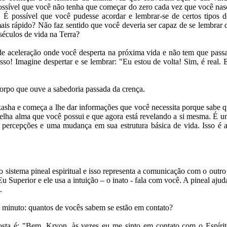
possível que você não tenha que começar do zero cada vez que você na
 É possível que você pudesse acordar e lembrar-se de certos tipos 
mais rápido? Não faz sentido que você deveria ser capaz de se lembrar 
séculos de vida na Terra?
e aceleração onde você desperta na próxima vida e não tem que pass
sso! Imagine despertar e se lembrar: "Eu estou de volta! Sim, é real. E
corpo que ouve a sabedoria passada da crença.
kasha e começa a lhe dar informações que você necessita porque sabe qu
velha alma que você possui e que agora está revelando a si mesma. É u
 percepções e uma mudança em sua estrutura básica de vida. Isso é
 sistema pineal espiritual e isso representa a comunicação com o outro
 Eu Superior e ele usa a intuição – o inato - fala com você. A pineal aju
.
 minuto: quantos de vocês sabem se estão em contato?
osta é: "Bem, Kryon, às vezes eu me sinto em contato com o Espíri