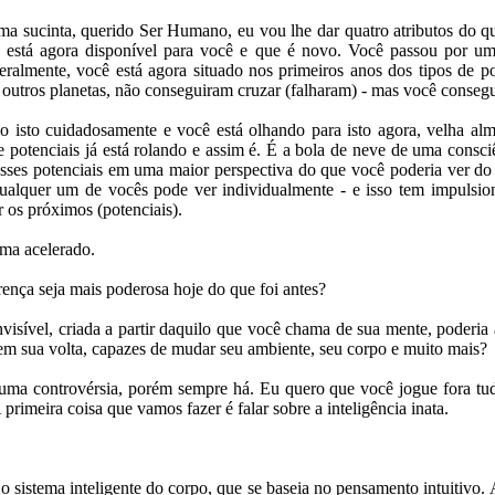
rma sucinta, querido Ser Humano, eu vou lhe dar quatro atributos do 
e está agora disponível para você e que é novo. Você passou por u
eralmente, você está agora situado nos primeiros anos dos tipos de p
e outros planetas, não conseguiram cruzar (falharam) - mas você conseg
 isto cuidadosamente e você está olhando para isto agora, velha al
e potenciais já está rolando e assim é. É a bola de neve de uma consci
sses potenciais em uma maior perspectiva do que você poderia ver do 
alquer um de vocês pode ver individualmente - e isso tem impulsio
r os próximos (potenciais).
ema acelerado.
rença seja mais poderosa hoje do que foi antes?
nvisível, criada a partir daquilo que você chama de sua mente, poderia
 em sua volta, capazes de mudar seu ambiente, seu corpo e muito mais?
uma controvérsia, porém sempre há. Eu quero que você jogue fora t
primeira coisa que vamos fazer é falar sobre a inteligência inata.
 o sistema inteligente do corpo, que se baseia no pensamento intuitivo. 