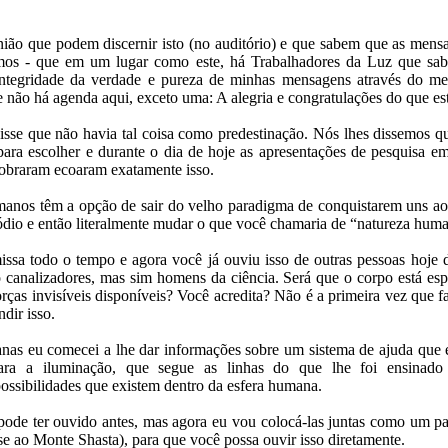
nião que podem discernir isto (no auditório) e que sabem que as mensag
os - que em um lugar como este, há Trabalhadores da Luz que sab
integridade da verdade e pureza de minhas mensagens através do me
 não há agenda aqui, exceto uma: A alegria e congratulações do que es
isse que não havia tal coisa como predestinação. Nós lhes dissemos
ara escolher e durante o dia de hoje as apresentações de pesquisa em
obraram ecoaram exatamente isso.
manos têm a opção de sair do velho paradigma de conquistarem uns aos
 ódio e então literalmente mudar o que você chamaria de “natureza hum
issa todo o tempo e agora você já ouviu isso de outras pessoas hoje d
 canalizadores, mas sim homens da ciência. Será que o corpo está es
forças invisíveis disponíveis? Você acredita? Não é a primeira vez que 
dir isso.
anas eu comecei a lhe dar informações sobre um sistema de ajuda qu
para a iluminação, que segue as linhas do que lhe foi ensinado 
possibilidades que existem dentro da esfera humana.
ode ter ouvido antes, mas agora eu vou colocá-las juntas como um p
e ao Monte Shasta), para que você possa ouvir isso diretamente.