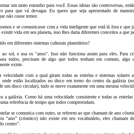
tornar um tanto estranho para você. Essas ideias são controversas, ent
o para que vá devagar. Eu quero que seja apresentado de maneir
ue não cause temor.
osmos e se comunicasse com a vida inteligente que está lá fora e que j
existir vida em seu planeta, isso lhes daria diferentes conceitos a que p
o em diferentes sistemas culturais planetários?
 ao sol, e usa os "anos". Isso não funciona assim para eles. Para cr
 para todos, precisam de algo que todos tenham em comum, algo c
ente existe.
velocidade com a qual giram todas as estrelas e sistemas solares 
 onde estão localizados no disco em torno do centro da galáxia (no
de um disco circular), tudo se move exatamente em uma mesma velocid
a a galáxia. Como há uma velocidade consistente e todas as estrelas
 uma referência de tempo que todos compreendam.
telar se comunica com outro, se referem ao que chamam de ano cósmi
a “ano” (cósmico) não existe em seu vocabulário, eles chamam de 
do centro”.