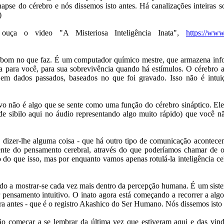
apse do cérebro e nós dissemos isto antes. Há canalizações inteiras s
)
ouça o video "A Misteriosa Inteligência Inata",
https://ww
bom no que faz. É um computador químico mestre, que armazena in
ta para você, para sua sobrevivência quando há estímulos. O cérebro a
em dados passados, baseados no que foi gravado. Isso não é intu
vo não é algo que se sente como uma função do cérebro sináptico. Ele
 sibilo aqui no áudio representando algo muito rápido) que você nã
ia dizer-lhe alguma coisa - que há outro tipo de comunicação acontecen
nte do pensamento cerebral, através do que poderíamos chamar de o
do que isso, mas por enquanto vamos apenas rotulá-la inteligência cel
do a mostrar-se cada vez mais dentro da percepção humana. É um siste
pensamento intuitivo. O inato agora está começando a recorrer a algo
a antes - que é o registro Akashico do Ser Humano. Nós dissemos isto 
o começar a se lembrar da última vez que estiveram aqui e das vin