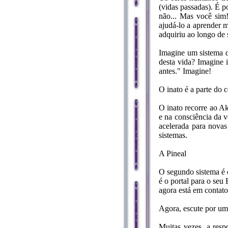
(vidas passadas). É 
não... Mas você sim!
ajudá-lo a aprender 
adquiriu ao longo de 
Imagine um sistema d
desta vida? Imagine i
antes." Imagine!
O inato é a parte do 
O inato recorre ao A
e na consciência da 
acelerada para novas
sistemas.
A Pineal
O segundo sistema é o
é o portal para o seu
agora está em contato
Agora, escute por um
Muitas vezes, a resp