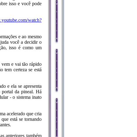
obre isso e você pode
w.youtube.com/watch?
formações e ao mesmo
juda você a decidir o
ição, isso é como um
 vem e vai tão rápido
o tem certeza se está
do e ela se apresenta
 portal da pineal. Há
ular - o sistema inato
ma acelerado que cria
 que está se tornando
antes.
das anteriores também