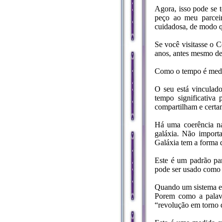
Agora, isso pode se 
peço ao meu parceir
cuidadosa, de modo q
Se você visitasse o C
anos, antes mesmo de 
Como o tempo é medid
O seu está vinculado
tempo significativa
compartilham e certam
Há uma coerência na 
galáxia. Não importa
Galáxia tem a forma 
Este é um padrão par
pode ser usado como
Quando um sistema es
Porem como a palavr
“revolução em torno 