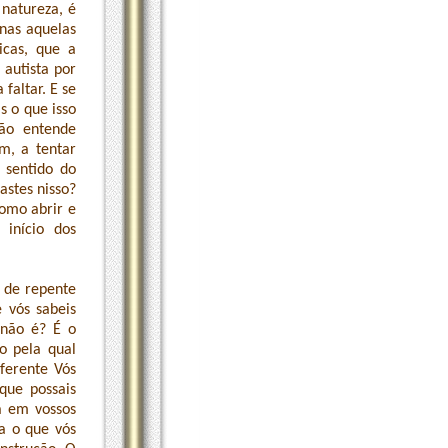
natureza, é
nas aquelas
icas, que a
 autista por
faltar. E se
s o que isso
ão entende
m, a tentar
 sentido do
astes nisso?
como abrir e
início dos
s de repente
 vós sabeis
 não é? É o
o pela qual
iferente Vós
que possais
á em vossos
 a o que vós