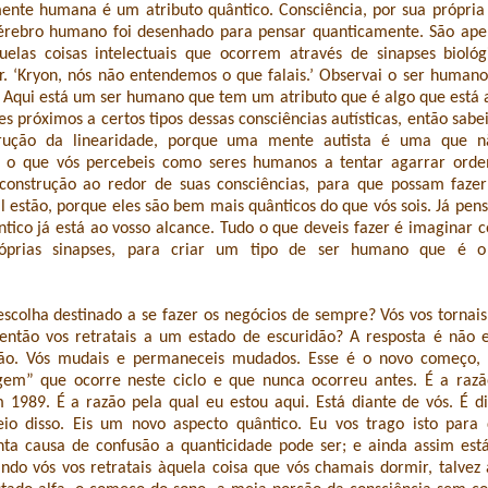
ente humana é um atributo quântico. Consciência, por sua própria 
cérebro humano foi desenhado para pensar quanticamente. São ape
quelas coisas intelectuais que ocorrem através de sinapses biológ
. ‘Kryon, nós não entendemos o que falais.’ Observai o ser humano
qui está um ser humano que tem um atributo que é algo que está a 
tes próximos a certos tipos dessas consciências autísticas, então sabei
rução da linearidade, porque uma mente autista é uma que n
 E o que vós percebeis como seres humanos a tentar agarrar orde
construção ao redor de suas consciências, para que possam fazer
 estão, porque eles são bem mais quânticos do que vós sois. Já pens
ntico já está ao vosso alcance. Tudo o que deveis fazer é imaginar 
óprias sinapses, para criar um tipo de ser humano que é o 
.
escolha destinado a se fazer os negócios de sempre? Vós vos tornai
então vos retratais a um estado de escuridão? A resposta é não e
Não. Vós mudais e permaneceis mudados. Esse é o novo começo,
gem” que ocorre neste ciclo e que nunca ocorreu antes. É a razã
 1989. É a razão pela qual eu estou aqui. Está diante de vós. É d
io disso. Eis um novo aspecto quântico. Eu vos trago isto para 
ta causa de confusão a quanticidade pode ser; e ainda assim est
ndo vós vos retratais àquela coisa que vós chamais dormir, talvez