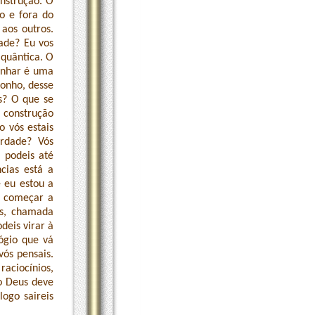
nstrução. O
o e fora do
aos outros.
ade? Eu vos
 quântica. O
Sonhar é uma
sonho, desse
s? O que se
m construção
 vós estais
rdade? Vós
 podeis até
cias está a
 eu estou a
u começar a
is, chamada
deis virar à
ógio que vá
vós pensais.
raciocínios,
to Deus deve
logo saireis