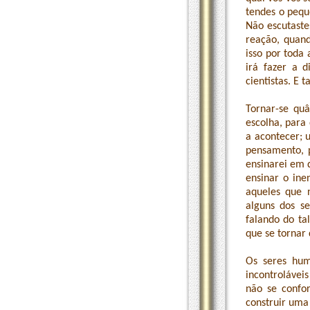
tendes o pequ
Não escutast
reação, quan
isso por toda
irá fazer a d
cientistas. E 
Tornar-se qu
escolha, para
a acontecer; 
pensamento, p
ensinarei em q
ensinar o ine
aqueles que 
alguns dos s
falando do tal
que se tornar
Os seres hum
incontrolávei
não se confo
construir uma 