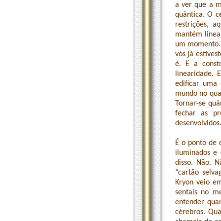
a ver que a m
quântica. O 
restrições, a
mantém linear
um momento. A
vós já estives
é. Ë a const
linearidade.
edificar uma 
mundo no qual
Tornar-se quâ
fechar as pr
desenvolvidos
É o ponto de 
iluminados e 
disso. Não. 
“cartão selva
Kryon veio em
sentais no me
entender quan
cérebros. Qua