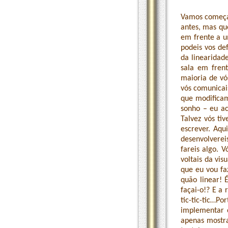
Vamos começar
antes, mas qu
em frente a um
podeis vos de
da linearidad
sala em fren
maioria de vó
vós comunicai
que modificam
sonho – eu ac
Talvez vós tiv
escrever. Aqu
desenvolverei
fareis algo. 
voltais da vis
que eu vou fa
quão linear! 
façai-o!? E a 
tic-tic-tic…P
implementar o
apenas mostrar