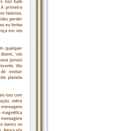
É isso tudo
 A primeira
vos falamos.
 ides perder
ses eu tenho
ença em vós
am qualquer
 dizem, ‘vós
umana jamais
ferente. Vós
de evoluir
ste planeta
is isso com
ução, sobre
 mensagens
de magnética
s mensagens
 o banco no
o. Agora vós