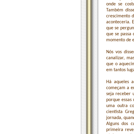
onde se cost
Também disse
crescimento d
aconteceria. 
que se pergun
que se passa 
momento de es
Nós vos disse
canalizar, ma
que o aquecim
em tantos luga
Há aqueles a
começam a ent
seja receber
porque essas 
uma outra co
cientista Gr
jornada, quan
Alguns dos c
primeira reve