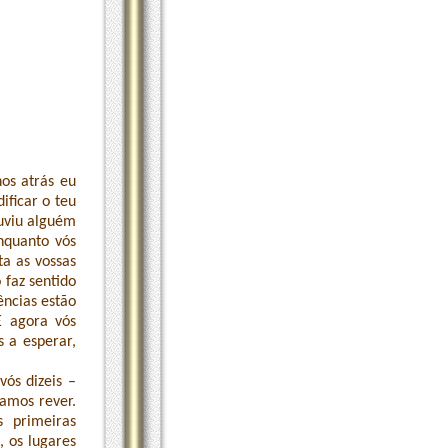
os atrás eu
ificar o teu
uviu alguém
enquanto vós
ta as vossas
 faz sentido
ências estão
E agora vós
s a esperar,
ós dizeis –
vamos rever.
 primeiras
 os lugares