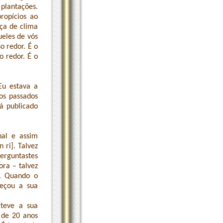
plantações.
ropícios ao
ça de clima
ueles de vós
o redor. É o
o redor. É o
Eu estava a
os passados
tá publicado
al e assim
 ri]. Talvez
erguntastes
ra – talvez
u. Quando o
eçou a sua
 teve a sua
 de 20 anos