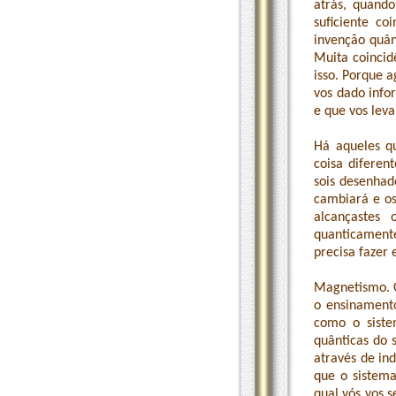
atrás, quand
suficiente c
invenção quân
Muita coincidê
isso. Porque 
vos dado info
e que vos leva
Há aqueles q
coisa diferen
sois desenhad
cambiará e os 
alcançastes
quanticament
precisa fazer 
Magnetismo. O
o ensinamento
como o siste
quânticas do 
através de i
que o sistema
qual vós vos s