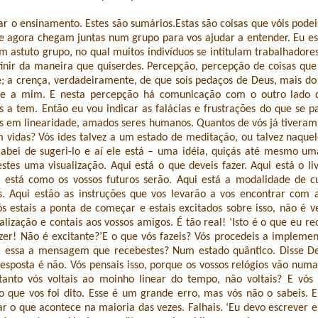
 o ensinamento. Estes são sumários.Estas são coisas que vóis podei
e agora chegam juntas num grupo para vos ajudar a entender. Eu es
 astuto grupo, no qual muitos indivíduos se intitulam trabalhadores
finir da maneira que quiserdes. Percepção, percepção de coisas qu
e; a crença, verdadeiramente, de que sois pedaços de Deus, mais d
te a mim. E nesta percepção há comunicação com o outro lado 
s a tem. Então eu vou indicar as falácias e frustrações do que se 
s em linearidade, amados seres humanos. Quantos de vós já tivera
 vidas? Vós ides talvez a um estado de meditação, ou talvez naque
abei de sugeri-lo e aí ele está – uma idéia, quiçás até mesmo uma
estes uma visualização. Aqui está o que deveis fazer. Aqui está o li
i está como os vossos futuros serão. Aqui está a modalidade de c
s. Aqui estão as instruções que vos levarão a vos encontrar com 
Vós estais a ponta de começar e estais excitados sobre isso, não é 
ualização e contais aos vossos amigos. É tão real! ‘Isto é o que eu rec
zer! Não é excitante?’E o que vós fazeis? Vós procedeis a implemen
É essa a mensagem que recebestes? Num estado quântico. Disse Deu
resposta é não. Vós pensais isso, porque os vossos relógios vão numa
ortanto vós voltais ao moinho linear do tempo, não voltais? E vós
 que vos foi dito. Esse é um grande erro, mas vós não o sabeis. 
 o que acontece na maioria das vezes. Falhais. ‘Eu devo escrever es