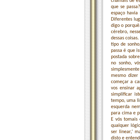
chamais de es
que se passa?
espaço havia
Diferentes lu
digo o porquê
cérebro, ness
dessas coisas.
tipo de sonho
passa é que i
postada sobre
no sonho, vó
simplesmente 
mesmo dizer q
começar a cam
vos ensinar a
simplificar 
tempo, uma li
esquerda nem 
para cima e pa
E vós tomais 
qualquer lógic
ser linear,’ 
disto e enten