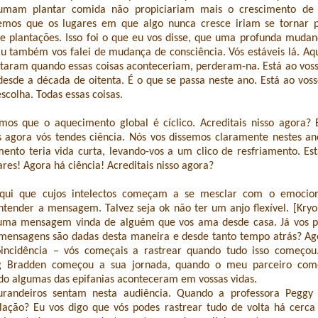
umam plantar comida não propiciariam mais o crescimento de 
mos que os lugares em que algo nunca cresce iriam se tornar p
e plantações. Isso foi o que eu vos disse, que uma profunda mudan
Eu também vos falei de mudança de consciência. Vós estáveis lá. Aq
taram quando essas coisas aconteceriam, perderam-na. Está ao voss
desde a década de oitenta. É o que se passa neste ano. Está ao voss
colha. Todas essas coisas.
mos que o aquecimento global é cíclico. Acreditais nisso agora? 
s agora vós tendes ciência. Nós vos dissemos claramente nestes an
ento teria vida curta, levando-vos a um clico de resfriamento. Es
res! Agora há ciência! Acreditais nisso agora?
qui que cujos intelectos começam a se mesclar com o emocion
ender a mensagem. Talvez seja ok não ter um anjo flexível. [Kryon
 uma mensagem vinda de alguém que vos ama desde casa. Já vos p
mensagens são dadas desta maneira e desde tanto tempo atrás? Ago
incidência – vós começais a rastrear quando tudo isso começo
eg Bradden começou a sua jornada, quando o meu parceiro com
do algumas das epifanias aconteceram em vossas vidas.
urandeiros sentam nesta audiência. Quando a professora Peggy
lação? Eu vos digo que vós podes rastrear tudo de volta há cerca