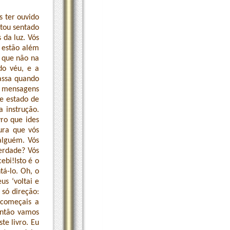
s ter ouvido
tou sentado
 da luz. Vós
e estão além
o que não na
do véu, e a
passa quando
m mensagens
le estado de
 instrução.
vro que ides
ura que vós
alguém. Vós
verdade? Vós
ebi!Isto é o
tá-lo. Oh, o
s ‘voltai e
 só direção:
 começais a
Então vamos
te livro. Eu