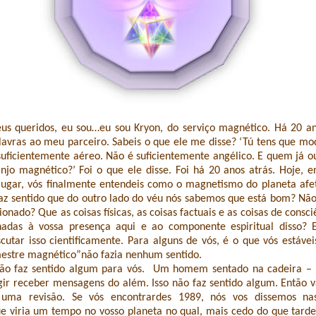
s queridos, eu sou…eu sou Kryon, do serviço magnético. Há 20 an
lavras ao meu parceiro. Sabeis o que ele me disse? ‘Tú tens que mod
uficientemente aéreo. Não é suficientemente angélico. E quem já o
njo magnético?’ Foi o que ele disse. Foi há 20 anos atrás. Hoje, 
 lugar, vós finalmente entendeis como o magnetismo do planeta afe
faz sentido que do outro lado do véu nós sabemos que está bom? Não
ionado? Que as coisas físicas, as coisas factuais e as coisas de consci
onadas à vossa presença aqui e ao componente espiritual disso? 
cutar isso cientificamente. Para alguns de vós, é o que vós estávei
stre magnético”não fazia nenhum sentido.
não faz sentido algum para vós. Um homem sentado na cadeira – v
ngir receber mensagens do além. Isso não faz sentido algum. Então 
uma revisão. Se vós encontrardes 1989, nós vos dissemos nas
 viria um tempo no vosso planeta no qual, mais cedo do que tarde,