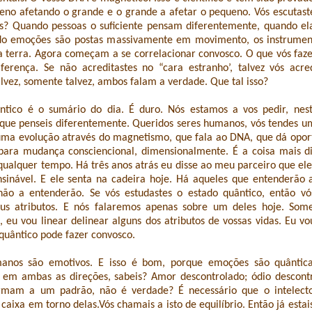
eno afetando o grande e o grande a afetar o pequeno. Vós escutaste
es? Quando pessoas o suficiente pensam diferentemente, quando e
do emoções são postas massivamente em movimento, os instrum
 a terra. Agora começam a se correlacionar convosco. O que vós faze
iferença. Se não acreditastes no “cara estranho’, talvez vós acre
talvez, somente talvez, ambos falam a verdade. Que tal isso?
ântico é o sumário do dia. É duro. Nós estamos a vos pedir, nes
 que penseis diferentemente. Queridos seres humanos, vós tendes u
uma evolução através do magnetismo, que fala ao DNA, que dá opor
ara mudança consciencional, dimensionalmente. É a coisa mais dif
ualquer tempo. Há três anos atrás eu disse ao meu parceiro que ele 
nsinável. E ele senta na cadeira hoje. Há aqueles que entenderão 
não a entenderão. Se vós estudastes o estado quântico, então vó
eus atributos. E nós falaremos apenas sobre um deles hoje. Som
, eu vou linear delinear alguns dos atributos de vossas vidas. Eu v
 quântico pode fazer convosco.
anos são emotivos. E isso é bom, porque emoções são quântica
s em ambas as direções, sabeis? Amor descontrolado; ódio descont
rmam a um padrão, não é verdade? É necessário que o intelect
caixa em torno delas.Vós chamais a isto de equilíbrio. Então já esta