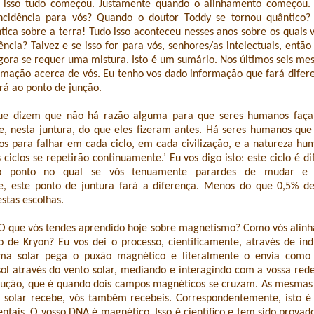
o isso tudo começou. Justamente quando o alinhamento começou. 
oincidência para vós? Quando o doutor Toddy se tornou quântico?
tica sobre a terra! Tudo isso aconteceu nesses anos sobre os quais 
ncia? Talvez e se isso for para vós, senhores/as intelectuais, então
agora se requer uma mistura. Isto é um sumário. Nos últimos seis me
rmação acerca de vós. Eu tenho vos dado informação que fará difer
rá ao ponto de junção.
ue dizem que não há razão alguma para que seres humanos faç
te, nesta juntura, do que eles fizeram antes. Há seres humanos que
os para falhar em cada ciclo, em cada civilização, e a natureza h
ciclos se repetirão continuamente.’ Eu vos digo isto: este ciclo é di
 o ponto no qual se vós tenuamente parardes de mudar e 
e, este ponto de juntura fará a diferença. Menos do que 0,5% de
estas escolhas.
 que vós tendes aprendido hoje sobre magnetismo? Como vós alinha
 de Kryon? Eu vos dei o processo, cientificamente, através de ind
ma solar pega o puxão magnético e literalmente o envia como
sol através do vento solar, mediando e interagindo com a vossa re
ndução, que é quando dois campos magnéticos se cruzam. As mesma
 solar recebe, vós também recebeis. Correspondentemente, isto é
entais. O vosso DNA é magnético. Isso é científico e tem sido provad