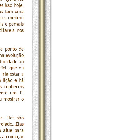
s isso hoje.
las têm uma
entos medem
is e pensais
ditareis nos
te ponto de
ma evolução
tunidade ao
ícil que eu
iria estar a
a lição e há
s conheceis
ente um. E,
ou mostrar o
s. Elas são
rolado…Elas
o atue para
is a começar