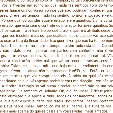
tado-alfa, o começo do sono, a meia-porção da consciência sem co
 Vós já tivestes um sonho no qual nada faz sentido? Fora do temp
 seres humanos nos vossos sonhos que não poderiam conhecer uns 
gares; diferentes tempos. Tudo faz sentido no momento, não é verd
. Porque quando vós ides àquele estado, ele é quântico. É uma coisa
e estado, que está sem o controle do intelecto, torna-se quântico. 
 Já pensastes nisso? Esse é o porquê disso. E qual é o atributo desse 
, que vos inquieta mais do que qualquer outro quando vós acordai
sso ocorre fora da linearidade, isso quer dizer que não há tempo ne
 isso. Tudo ocorre no mesmo tempo e assim tudo está bom. Quando
s não estais a vos quebrar em partes com confusão, não é ve
gozais os vossos sonhos. A quanticidade é um estado natural. Vós
ue a construção intelectual que vai ao redor de vossas consciên
biar. Talvez esteja a permitir que haja mais entendimento do que
gora. ‘Kryon, eu ainda não compreendo isso!’Eu sei. Então eu vo
isto em termos que vós compreendereis. A caixa na qual vós esta
nearidade na qual vós apenas podeis ir em uma direção – vós não po
à direita, o relógio só vai numa direção: adiante! Não há um rel
ra baixo. Ele somente vai adiante. Oh, o quão linear! E desse jeito 
essa distorção e a aplica a tudo. Todos os pensamentos , todos os 
a, qualquer espiritualidade. Vós dizeis. ‘nós somos lineares, portan
mas Deus não é linear. Tampouco vós sois lineares. E alguns de vós 
dereis mais acerca do que se passa em vossas vidas, meus amados.