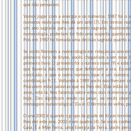
que não pensaram.
Vamos jogar com a energia e os números: 1987 foi o 
números neste ano lhes dá um sete (7). Em termos num
um ano sagrado para um evento sagrado. Realmente f
numerologia, poderiam ter tido uma suspeita quanto ao q
Pois em 1987 foi tomada uma decisão sagrada quanto a 
Se vocês fizessem a numerologia em relação ao ano em
primeiro livro de Kryon, vocês chegariam a um nove (
primeiro livro: O primeiro foi o número nove (9) e este 
que haveria dois números que definiriam a era. Eu ent
conclusão, e que o outro número (que é um número me
combinação 9:11. Voltando à 1989 vocês não tiveram um
Procurem estas palavras que eu lhes dei. Elas estão lá!
anos, está lá. Nós falamos sobre estes dois números e
hoje. Eles significam medo ou pesar, ou vocês obse
mensagem numerológica? Ela é: O término do velho, para
O ano 2002 é quando o grupo da grade de Kryon termino
lhes dei este ano. 2002 é um quatro (4). Se vocês conh
Gaia. É a Mãe Terra, uma Energia da Terra. Vocês per