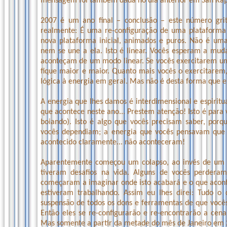
mensagem foi também dada no dia anterior em San Rapha
2007 é um ano final – conclusão – este número grit
realmente: É uma re-configuração de uma plataforma
nova plataforma inicial, animados e puros. Não é um
nem se une a ela. Isto é linear. Vocês esperam a mud
aconteçam de um modo linear. Se vocês exercitarem u
fique maior e maior. Quanto mais vocês o exercitarem
lógica à energia em geral. Mas não é desta forma que el
A energia que lhes damos é interdimensional e espiritua
que acontece neste ano... Prestem atenção! Isto é para 
boiando). Isto é algo que vocês precisam saber, porq
vocês dependiam; a energia que vocês pensavam que e
acontecido claramente... não aconteceram!
Aparentemente começou um colapso, ao invés de um a
tiveram desafios na vida. Alguns de vocês perdera
começaram a imaginar onde isto acabará e o que acon
estiveram trabalhando. Assim eu lhes direi: Tudo 
suspensão de todos os dons e ferramentas de que vocês
Então eles se re-configurarão e re-encontrarão a ce
Mas somente a partir da metade do mês de Janeiro em 20