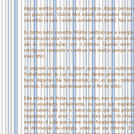
Alguns sentirão isto mais do que outros. Alguns perma
um pouco disto. Outros têm estado devastados! Você
não estão na sala ( lendo e ouvindo mais tarde). Não se
Eu tenho outro conselho: Muitos sentirão que a energi
comunicação está interrompida, um dos atributos de u
são as comunicações com o sistema. Quando vocês d
retrógrado constante e contínuo Isto explica porque v
mais difícil.
O segundo conselho é: Sejam prudentes e cautelosos
Trabalhadores da Luz ouçam-me. Nestas próximas sem
favor. Algumas das ferramentas com as quais contar
período. Elas têm que desaparecer a fim de voltar.
Esta estação de festas une as famílias, mas é quando 
forem assaltados verbalmente, eu quero que respon
vocês sabem, até sem o realce do anjo que está próxi
respondam com amor – chorem mais tarde. Os relacio
momento. A cola que os une muito freqüentemente es
de diminuição da energia, antes que ela retorne. E