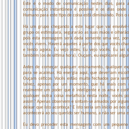
Este é o modo de comunicação nestes dias, para a
comunicação instantânea é possível e os dias onde
Humano para este tipo de coisa está diminuindo. Pois 
Há um grupo chegando a este lugar que vai envolvê-l
grupo os estimulará, segurarão as suas mãos e olharão
pois esta mensagem será dada somente uma vez, porq
vocês vivem. Haverá aqueles à parte dos que vocês ch
e lendo agora. Eu vejo estes. Eu vejo vocês. Eu se
também (os de ultima hora). Ouçam, eu explicarei algum
Antes de começar qualquer ensinamento, qualquer e
para se acalmar. Há energia aqui, que deveriam escolh
Ouçam céticos: Vocês estão muito fechados para sen
talvez, apenas por um momento, que há mais com o
realmente um poder que é inteligente e os ama e con
qualquer outra coisa metafísica nesta noite, vocês p
assim? Apenas observem e sintam-se amados por algun
deixar que isto aconteça? E isto seria um início ao nos
acontecerá ao seu querido ser humano, a não ser uma e
Eu devo preceder esta mensagem com um pequeno 