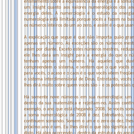
ensinamento sobre a equivalência da energia e a soma do
um insight quanto aos valores numerológicos dos ano
energia deles. A numerologia é o estudo da energi
numerologia está limitada porque vocês a fazem na bas
os números inteiros do um ao zero, e assim é o que us
A explicação que segue é que não importa quão gra
apenas um número. As exceções são os números mestr
assim por diante. Exceto estes números mestres, redu
ele lhes dará um insight para a energia do que o nú
tenham apenas um número. Há aqueles que duvid
compreendem o sistema, e sentem que o que vocês es
para vocês, o acaso e o caos é o que vocês vêem freq
o sistema interdimensional de Deus. Entretanto, vocês
lhes dirá muito sobre quem vocês são – e os potenciais 
Há somente nove números em sua numerologia: um a
dentro da sua matemática e rejeitam-no. Assim conti
exemplo, o ano que está chegando: 2008. Se vocês so
a soma numerológica de 2008 é dez. Entretanto, vo
continuem somando. Somem o um e o zero do dez, lhes 
próximo ano é um. Eu lhes direi o que isto significa
disto. Há algo ocorrendo – dentro da estrutura do ano 