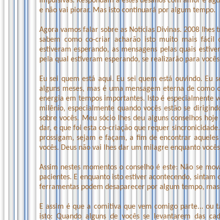
impulsivas. Respondam a estes desafios com amor e agu
e não vai piorar. Mas isto continuará por algum tempo.
Agora vamos falar sobre as Notícias Divinas. 2008 lhes 
sabem como co-criar acharão isto muito mais fácil 
estiveram esperando, as mensagens pelas quais estive
pela qual estiveram esperando, se realizarão para vocês
Eu sei quem está aqui. Eu sei quem está ouvindo. Eu
alguns meses, mas é uma mensagem eterna de como o Es
energia em tempos importantes. Isto é especialmente 
milênio, especialmente quando vocês estão se dirigind
sobre vocês. Meu sócio lhes deu alguns conselhos hoje
dar, e que foi esta co-criação que requer sincronicidade
prossigam, sejam e façam, a fim de encontrar aqueles
vocês. Deus não vai lhes dar um milagre enquanto vocês
Assim nestes momentos o conselho é este: Não se mo
pacientes. E enquanto isto estiver acontecendo, sinta
ferramentas podem desaparecer por algum tempo, mas 
E assim é que a comitiva que vem comigo parte... ou t
isto: Quando alguns de vocês se levantarem das cad