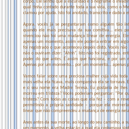
corpo. Ele sentiu que a escuridão e o negrume o invad
qual tinha contado durante toda a sua vida, como o Me
clamou por ajuda. Isto foi anotado, transcrito e dado a el
Agora, vocês já se perguntaram como alguém tão ínt
quando ele mais precisava da sua comitiva... eles p
vivenciou não foi uma mudança linear de energia. El
apenas um momento, assim ele poderia entrar em algo 
foi registrado o que aconteceu depois disto. Vocês n
não o ouviram dizer: “Ahhh”. Isto não foi registrado,
poder do que antes. É assim que funciona, e por um
Apenas por um momento... por um momento... apenas p
Vamos falar sobre uma preciosa mulher cuja vida toda 
mais velha ela ficava, mais compassiva ela se tornava
e o seu nome era Madre Teresa. Eu gostaria de lhes 
morreu em tristeza? Vocês poderiam perguntar: “Por qu
tristeza? Com todas as coisas que ela fez – com a re
permitindo a própria santidade – porque ela morrer
linear que não compreendeu a mudança de energia nela
Anos antes da sua morte, ao longo do seu caminho, a s
um momento. A velha estação a qual ela costumava sinto