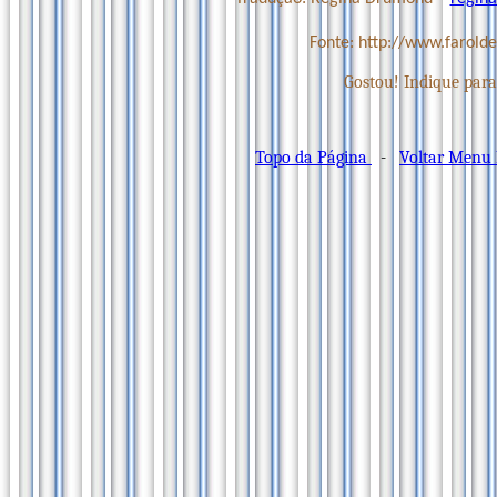
Fonte: http://www.farold
Gostou! Indique para
Topo da Página
-
Voltar Menu