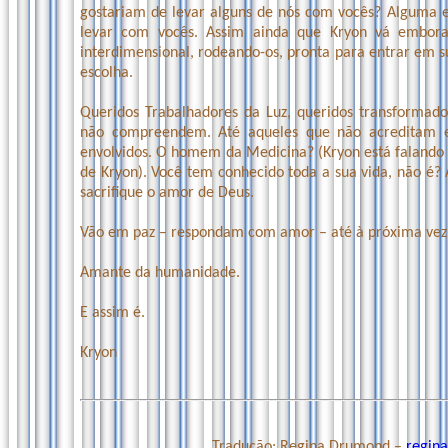
gostariam de levar alguns de nós com vocês? Alguma e
levar com vocês. Assim ainda que Kryon vá embo
interdimensional, rodeando-os, pronta para entrar em su
escolha.
Queridos Trabalhadores da Luz, queridos transformad
não compreendem. Até aqueles que não acreditam e
envolvidos. O homem da Medicina? (Kryon está falando 
de Kryon). Você tem conhecido toda a sua vida, não é
sacrifique o amor de Deus.
Vão em paz – respondam com amor – até à próxima vez 
Amante da humanidade.
E assim é.
Kryon
Tradução: Regina Drumond –
regin