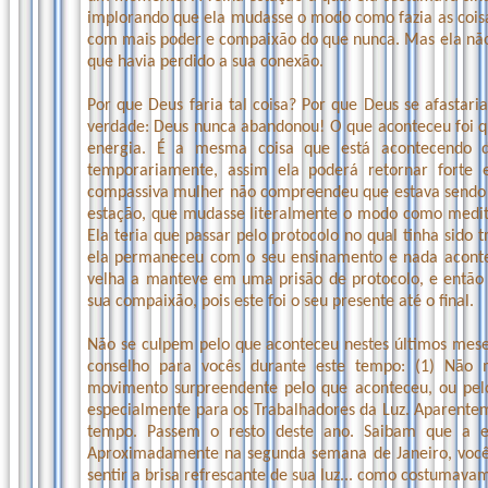
implorando que ela mudasse o modo como fazia as coisas,
com mais poder e compaixão do que nunca. Mas ela não
que havia perdido a sua conexão.
Por que Deus faria tal coisa? Por que Deus se afastar
verdade: Deus nunca abandonou! O que aconteceu foi 
energia. É a mesma coisa que está acontecendo 
temporariamente, assim ela poderá retornar forte 
compassiva mulher não compreendeu que estava sendo p
estação, que mudasse literalmente o modo como medit
Ela teria que passar pelo protocolo no qual tinha sido
ela permaneceu com o seu ensinamento e nada acont
velha a manteve em uma prisão de protocolo, e então 
sua compaixão, pois este foi o seu presente até o final.
Não se culpem pelo que aconteceu nestes últimos meses
conselho para vocês durante este tempo: (1) Nã
movimento surpreendente pelo que aconteceu, ou pelo
especialmente para os Trabalhadores da Luz. Aparent
tempo. Passem o resto deste ano. Saibam que a 
Aproximadamente na segunda semana de Janeiro, vocês
sentir a brisa refrescante de sua luz... como costumava