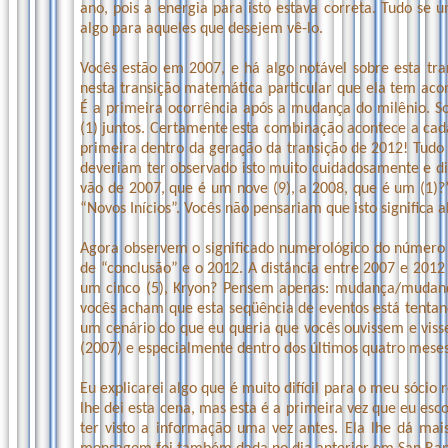
ano, pois a energia para isto estava correta. Tudo se u
algo para aqueles que desejem vê-lo.
Vocês estão em 2007, e há algo notável sobre esta tra
nesta transição matemática particular que ela tem acon
É a primeira ocorrência após a mudança do milênio. S
(1) juntos. Certamente esta combinação acontece a cad
primeira dentro da geração da transição de 2012! Tudo i
deveriam ter observado isto muito cuidadosamente e di
vão de 2007, que é um nove (9), a 2008, que é um (1)
“Novos Inícios”. Vocês não pensariam que isto significa a
Agora observem o significado numerológico do número 
de “conclusão” e o 2012. A distância entre 2007 e 2012 
um cinco (5), Kryon? Pensem apenas: mudança/mudanç
vocês acham que esta seqüência de eventos está tentand
um cenário do que eu queria que vocês ouvissem e vis
(2007) e especialmente dentro dos últimos quatro meses
Eu explicarei algo que é muito difícil para o meu sócio r
lhe dei esta cena, mas esta é a primeira vez que eu esco
ter visto a informação uma vez antes. Ela lhe dá mai