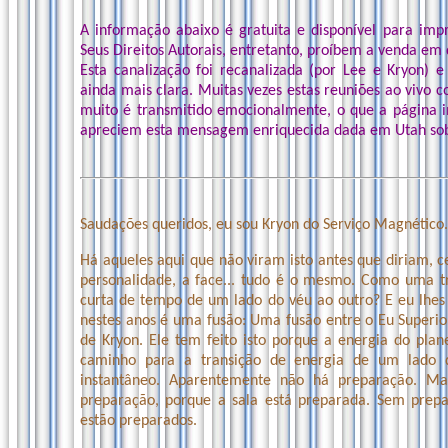
A informação abaixo é gratuita e disponível para imp
Seus Direitos Autorais, entretanto, proíbem a venda em 
Esta canalização foi recanalizada (por Lee e Kryon) 
ainda mais clara. Muitas vezes estas reuniões ao vivo 
muito é transmitido emocionalmente, o que a página 
apreciem esta mensagem enriquecida dada em Utah sob
Saudações queridos, eu sou Kryon do Serviço Magnético.
Há aqueles aqui que não viram isto antes que diriam,
personalidade, a face... tudo é o mesmo. Como uma t
curta de tempo de um lado do véu ao outro? E eu lhes 
nestes anos é uma fusão: Uma fusão entre o Eu Super
de Kryon. Ele tem feito isto porque a energia do plan
caminho para a transição de energia de um lado d
instantâneo. Aparentemente não há preparação. Ma
preparação, porque a sala está preparada. Sem prep
estão preparados.