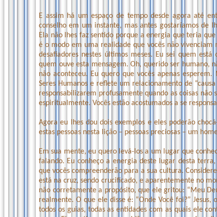
E assim há um espaço de tempo desde agora até ent
conselho em um instante, mas antes gostaríamos de lhes
Ela não lhes faz sentido porque a energia que teria qu
é o modo em uma realidade que vocês não vivenciam n
desafiadores nestes últimos meses. Eu sei quem está 
quem ouve esta mensagem. Oh, querido ser humano, não
não aconteceu. Eu quero que vocês apenas esperem. 
Seres Humanos e reflete um relacionamento de “causa
responsabilizarem profusamente quando as coisas não
espiritualmente. Vocês estão acostumados a se responsa
Agora eu lhes dou dois exemplos e eles poderão chocá
estas pessoas nesta lição – pessoas preciosas – um ho
Em sua mente, eu quero levá-los a um lugar que conhec
falando. Eu conheço a energia deste lugar desta terra
que vocês compreenderão para a sua cultura. Conside
está na cruz, sendo crucificado, e aparentemente no m
não corretamente a propósito, que ele gritou: “Meu De
realmente. O que ele disse é: “Onde Você foi?” Jesus, 
todos os guias, todas as entidades com as quais ele co