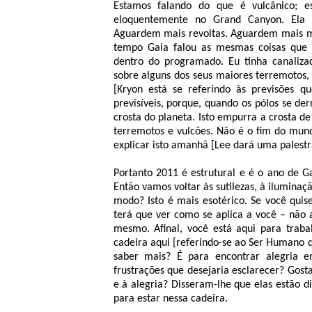
Estamos falando do que é vulcânico; e
eloquentemente no Grand Canyon. Ela 
Aguardem mais revoltas. Aguardem mais mu
tempo Gaia falou as mesmas coisas que 
dentro do programado. Eu tinha canalizado
sobre alguns dos seus maiores terremotos
[Kryon está se referindo às previsões 
previsíveis, porque, quando os pólos se de
crosta do planeta. Isto empurra a crosta d
terremotos e vulcões. Não é o fim do mund
explicar isto amanhã [Lee dará uma palestr
Portanto 2011 é estrutural e é o ano de Ga
Então vamos voltar às sutilezas, à ilumina
modo? Isto é mais esotérico. Se você quis
terá que ver como se aplica a você – não 
mesmo. Afinal, você está aqui para trab
cadeira aqui [referindo-se ao Ser Humano q
saber mais? É para encontrar alegria 
frustrações que desejaria esclarecer? Gost
e à alegria? Disseram-lhe que elas estão 
para estar nessa cadeira.