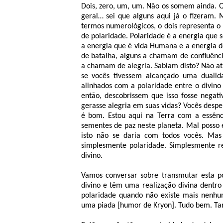
Dois, zero, um, um. Não os somem ainda. Q
geral… sei que alguns aqui já o fizeram. 
termos numerológicos, o dois representa 
de polaridade. Polaridade é a energia que s
a energia que é vida Humana e a energia 
de batalha, alguns a chamam de confluênc
a chamam de alegria. Sabiam disto? Não at
se vocês tivessem alcançado uma dualid
alinhados com a polaridade entre o divin
então, descobrissem que isso fosse negat
gerasse alegria em suas vidas? Vocês desper
é bom. Estou aqui na Terra com a essênc
sementes de paz neste planeta. Mal posso 
isto não se daria com todos vocês. Mas
simplesmente polaridade. Simplesmente re
divino.
Vamos conversar sobre transmutar esta 
divino e têm uma realização divina dentro
polaridade quando não existe mais nenhu
uma piada [humor de Kryon]. Tudo bem. T