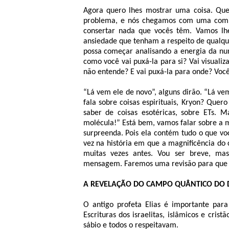
Agora quero lhes mostrar uma coisa. Qu
problema, e nós chegamos com uma comit
consertar nada que vocês têm. Vamos l
ansiedade que tenham a respeito de qualqu
possa começar analisando a energia da nu
como você vai puxá-la para si? Vai visual
não entende? E vai puxá-la para onde? Você
“Lá vem ele de novo”, alguns dirão. “Lá ve
fala sobre coisas espirituais, Kryon? Quer
saber de coisas esotéricas, sobre ETs.
molécula!” Está bem, vamos falar sobre a 
surpreenda. Pois ela contém tudo o que v
vez na história em que a magnificência do 
muitas vezes antes. Vou ser breve, ma
mensagem. Faremos uma revisão para que 
A REVELAÇÃO DO CAMPO QUÂNTICO DO D
O antigo profeta Elias é importante para 
Escrituras dos israelitas, islâmicos e cri
sábio e todos o respeitavam.