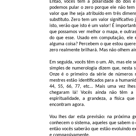
Então, vocês têm a polaridade do dois 
podemos pular o zero porque ele não tem 
valor que lhe seja atribuído em três dime
substituto. Zero tem um valor significativo
isto, verão que isto é um valor! É importa
que possamos ver melhor o mapa, e outra
do que esse. Usado em computação, ele é
alguma coisa? Percebem o que estou queren
zero realmente brilhará. Mas não olhem aind
Em seguida, vocês têm o um. Ah, mas ele s
simples de numerologia dizem que, nesta s
Onze é o primeiro da série de números m
mestres estão identificados para a human
44, 55, 66, 77, etc… Mais uma vez lhe
chegaram lá! Vocês ainda não têm a c
espiritualidade, a grandeza, a física 
encontram agora.
Vou lhes dar esta previsão: na próxima 
conhecem o sistema, aqueles que sabem o q
então vocês saberão que estão evoluindo 
e compassivamente.