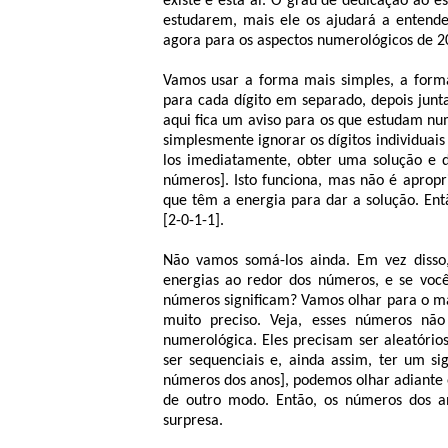
existe e está aí. O grau de dedicação ao 
estudarem, mais ele os ajudará a entende
agora para os aspectos numerológicos de 2
Vamos usar a forma mais simples, a forma
para cada dígito em separado, depois junt
aqui fica um aviso para os que estudam n
simplesmente ignorar os dígitos individua
los imediatamente, obter uma solução e d
números]. Isto funciona, mas não é apropr
que têm a energia para dar a solução. Ent
[2-0-1-1].
Não vamos somá-los ainda. Em vez disso
energias ao redor dos números, e se você
números significam? Vamos olhar para o ma
muito preciso. Veja, esses números não
numerológica. Eles precisam ser aleatório
ser sequenciais e, ainda assim, ter um si
números dos anos], podemos olhar adiante e
de outro modo. Então, os números dos a
surpresa.