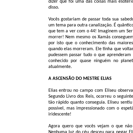
dizer que foi uma das coisas mais esotér
disso.
Vocês gostariam de passar toda sua sabed
um tema para outra canalização. É quântico
que tem a ver com o 44! Imaginem um Ser
morrer! Nem mesmo os Xamãs conseguem f
por isto que o conhecimento das maiore
quando elas morreram. Ele tinha que volta
pudessem passar tudo o que aprenderam p
conhecido por quase ninguém no planet
atualmente.
A ASCENSÃO DO MESTRE ELIAS
Elias entrou no campo com Eliseu observ
Segundo Livro dos Reis, ocorreu o seguinte
tão rápido quanto conseguia. Eliseu senti
possível, mas impressionado com o espetá
iridescente!
Agora quero que vocês vejam o que não 
Nenhuma luz do céu desceu para pegar El