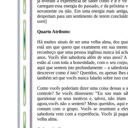
já tiveram a experiência de saber como é ir e vi
carregam essa energia do passado, e da próxima ve
novamente ou não. Em uma energia mais antiga, 
despertam para um sentimento de terem concluído
sorri]
Quarto Atributo:
Há muitos sinais de ser uma velha alma, dos qua
está um que quero que examinem em sua mente, 
reconheço que uma pessoa ingênua nunca irá acha
anos. Vocês têm sabedoria além de seus anos? A 
estão aí com toda a honestidade, com o seu corpo
aqui que sentem isto profundamente – a sabedor
descrever como é isto? Queridos, eu apenas lhes 
também sei que vocês nunca falarão sobre isso c
Como vocês poderiam dizer uma coisa dessas a a
controle? Se vocês dissessem: "Eu sou mais sá
questionar os seus motivos e, talvez, não iriam
agora,vocês não o sentem? Meus queridos, aqui e
comum com o grupo. Vocês se reuniram a eles
sabedoria vem com a experiência. Vocês já paga
velha alma.