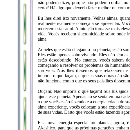
não podem dizer, porque não podem confiar no 
certo? Há algo que deveria fazer melhor ou com m
Eu lhes direi isto novamente. Velhas almas, qua
realmente realmente começa a se apresentar. V
merecem estar aqui. A intuição torna-se mais ele
vida. Vocês recebem sincronicidade sobre onde i
alma.
Aqueles que estão chegando no planeta, estão so
Eles estão apenas sobrevivendo. Eles não têm as 
estão descobrindo. No entanto, vocês sabem do
começando a resolver os problemas da humanidade
sua vida. Nós lhes dissemos que relaxassem e 
importa o que façam, e que as suas obras não são
não funciona com o que os seus pais lhes disseram
Ouçam: Não importa o que façam! Sua luz ajuda e
ajuda este planeta. Apenas ao se sentarem na cade
o que vocês estão fazendo e a energia criada de s
alma experiente, vocês colocam a sua experiência 
de suas vidas. É isto que vocês estão fazendo agor
Esta nova energia especial no planeta, agora,
Akashico, para que as próximas gerações tenha