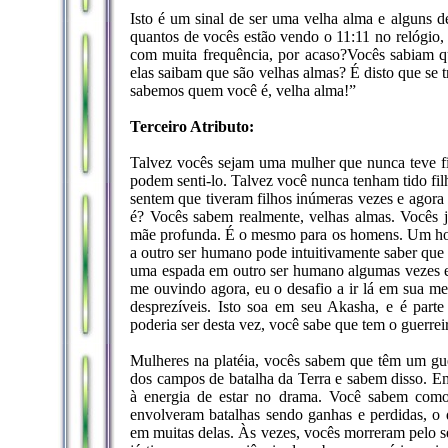
Isto é um sinal de ser uma velha alma e alguns d
quantos de vocês estão vendo o 11:11 no relógio,
com muita frequência, por acaso?Vocês sabiam q
elas saibam que são velhas almas? É disto que se 
sabemos quem você é, velha alma!”
Terceiro Atributo:
Talvez vocês sejam uma mulher que nunca teve fi
podem senti-lo. Talvez você nunca tenham tido fil
sentem que tiveram filhos inúmeras vezes e ago
é? Vocês sabem realmente, velhas almas. Vocês 
mãe profunda. É o mesmo para os homens. Um ho
a outro ser humano pode intuitivamente saber que e
uma espada em outro ser humano algumas vezes e
me ouvindo agora, eu o desafio a ir lá em sua men
desprezíveis. Isto soa em seu Akasha, e é parte
poderia ser desta vez, você sabe que tem o guerrei
Mulheres na platéia, vocês sabem que têm um guer
dos campos de batalha da Terra e sabem disso.
à energia de estar no drama. Você sabem como 
envolveram batalhas sendo ganhas e perdidas, o 
em muitas delas. Às vezes, vocês morreram pelo s