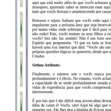
aqui que está muito além do que vocês acharam qu
desespero, querendo saber se merecem estar aqui 
tudo que vocês fizeram e amadurecendo por causa d
Relaxem e sejam. Saibam que vocês estão aqui 
impulsione para a próxima área que seja benevol
por tantas vidas onde sofreram que é fácil para
não estão! Pais, vocês trariam os seus filhos a
vocês? Isto não faz sentido! Não é um bom sens
Espírito que perguntaria: “O que eu faria se f
haverá uma voz interior que dirá: “Vocês são um
próprias questões lógicas se quiserem, desde que
Criador.
Sétimo Atributo:
Finalmente, o número sete e vocês nunca pod
profundamente e é óbvio. No entanto, vocês acham
a capacidade de se sentir profundamente amada p
vidas de experiência para que vocês compreend
interiormente.
É por isto que é tão difícil uma jovem alma deixa
idéia de como é! Vocês, sim! Aqui há algo que e
primeira vez. Ele lhes deu a história de Kryon mui