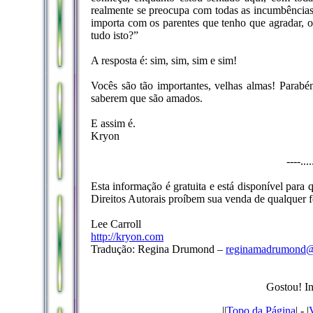
realmente se preocupa com todas as incumbências 
importa com os parentes que tenho que agradar, 
tudo isto?”
A resposta é: sim, sim, sim e sim!
Vocês são tão importantes, velhas almas! Parabé
saberem que são amados.
E assim é.
Kryon
----...
Esta informação é gratuita e está disponível para
Direitos Autorais proíbem sua venda de qualquer f
Lee Carroll
http://kryon.com
Tradução: Regina Drumond –
reginamadrumond@
Gostou! In
|
|
Topo da Página
| - |