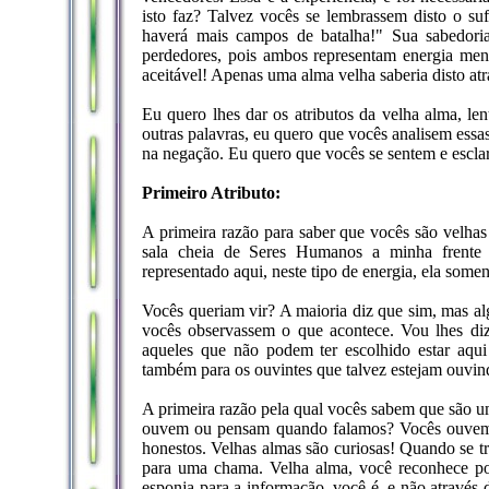
isto faz? Talvez vocês se lembrassem disto o su
haverá mais campos de batalha!" Sua sabedoria
perdedores, pois ambos representam energia men
aceitável! Apenas uma alma velha saberia disto atr
Eu quero lhes dar os atributos da velha alma, l
outras palavras, eu quero que vocês analisem ess
na negação. Eu quero que vocês se sentem e esclar
Primeiro Atributo:
A primeira razão para saber que vocês são velha
sala cheia de Seres Humanos a minha frente 
representado aqui, neste tipo de energia, ela somen
Vocês queriam vir? A maioria diz que sim, mas al
vocês observassem o que acontece. Vou lhes diz
aqueles que não podem ter escolhido estar aqui 
também para os ouvintes que talvez estejam ouvin
A primeira razão pela qual vocês sabem que são u
ouvem ou pensam quando falamos? Vocês ouvem K
honestos. Velhas almas são curiosas! Quando se tr
para uma chama. Velha alma, você reconhece po
esponja para a informação, você é, e não através