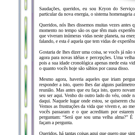
Saudações, queridos, eu sou Kryon do Serviço
particular da nova energia, o sistema homenageia a
Queridos, nós lhes dissemos muitas vezes antes q
momento no tempo são os que têm mais experiênc
que viveram inúmeras vidas neste planeta, na ener
falando, e esta é aquela que tem vidas de experiênc
Gostaria de lhes dizer uma coisa, se vocês já não
agora para novas idéias e percepções. Uma velh
pois a sua idade cronológica apenas mede esta vid
o quanto vocês hoje são sábios por causa disso.
Mesmo agora, haveria aqueles que iriam pergu
responder a isto, quero lhes dar alguns parâmetr
reunião. Mas antes que eu faça isto, quero novame
seu ser aqui. Venho do outro lado do véu, onde 
daqui. Naquele lugar onde estou, se quiserem ch
Vemos as frustrações da vida que vivem e, ao me
vocês passaram e o que acreditam por estarem 
perguntam: “Será que sou uma velha alma?” É s
façam a pergunta.
Queridos, há tantas coisas aqui que quero que s