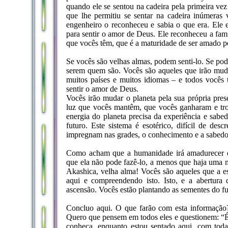
quando ele se sentou na cadeira pela primeira vez
que lhe permitiu se sentar na cadeira inúmeras 
engenheiro o reconheceu e sabia o que era. Ele 
para sentir o amor de Deus. Ele reconheceu a fam
que vocês têm, que é a maturidade de ser amado pel
Se vocês são velhas almas, podem senti-lo. Se pod
serem quem são. Vocês são aqueles que irão mudar
muitos países e muitos idiomas – e todos você
sentir o amor de Deus.
Vocês irão mudar o planeta pela sua própria pres
luz que vocês mantêm, que vocês ganharam e tro
energia do planeta precisa da experiência e sabe
futuro. Este sistema é esotérico, difícil de de
impregnam nas grades, o conhecimento e a sabedori
Como acham que a humanidade irá amadurecer e 
que ela não pode fazê-lo, a menos que haja uma m
Akashica, velha alma! Vocês são aqueles que a es
aqui e compreendendo isto. Isto, e a abertura
ascensão. Vocês estão plantando as sementes do fu
Concluo aqui. O que farão com esta informação?
Quero que pensem em todos eles e questionem: “É
conheça, enquanto estou sentado aqui, com toda