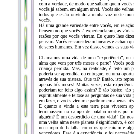
com a verdade, de modo que saibam quem vocês s
vocês já sabem, em algum nível. Vocês são velhas
todos que estão ouvindo a minha voz neste mome
vocês.
Há uma grande variedade entre vocês, em relação
Pensem no que vocês já experienciaram, as várias 
razões por que vocês vieram. Eu quero lhes dizer
pensam. Vocês se consideram lineares e acham que
de seres humanos. Em vez disso, vemos as suas vi
Chamamos uma vida de uma “experiência”, ou 
alma que vem por três meses e parte? Vocês pode
criança perdida. Mas, na realidade, é feito um 
poderia ser aprendida ou entregue, ou uma oportun
através de sua tristeza. Que tal? Então, isto rep
apenas três meses! Muitas vezes, esta experiên
poderiam ter feito algo assim? É tão básico, tão
espiritualmente e feitose as perguntas de sua vid
em fazer, e vocês vieram e partiram em apenas trê
E quanto a vinda a esta terra para viverem a
terminassem no campo de batalha mortos por u
alguém? É um desperdício de uma vida!" Eu gost
uma velha alma neste planeta é significativo, é con
no campo de batalha como os que caíram e algu
vencedores. Essa é a experiência, e foi necess