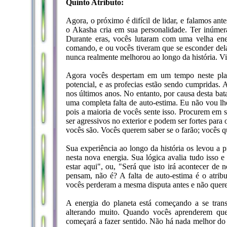
Quinto Atributo:
Agora, o próximo é difícil de lidar, e falamos ant
o Akasha cria em sua personalidade. Ter inúmer
Durante eras, vocês lutaram com uma velha ene
comando, e ou vocês tiveram que se esconder dela
nunca realmente melhorou ao longo da história. Vi
Agora vocês despertam em um tempo neste plan
potencial, e as profecias estão sendo cumpridas. 
nos últimos anos. No entanto, por causa desta bat
uma completa falta de auto-estima. Eu não vou lhe
pois a maioria de vocês sente isso. Procurem em 
ser agressivos no exterior e podem ser fortes par
vocês são. Vocês querem saber se o farão; vocês qu
Sua experiência ao longo da história os levou a p
nesta nova energia. Sua lógica avalia tudo isso 
estar aqui", ou, "Será que isto irá acontecer de
pensam, não é? A falta de auto-estima é o atrib
vocês perderam a mesma disputa antes e não quere
A energia do planeta está começando a se transf
alterando muito. Quando vocês aprenderem que
começará a fazer sentido. Não há nada melhor do q