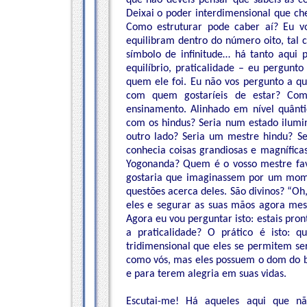
que não deveis pensar que sabeis as c
Deixai o poder interdimensional que che
Como estruturar pode caber aí? Eu vo
equilibram dentro do número oito, tal
símbolo de infinitude… há tanto aqui p
equilíbrio, praticalidade – eu pergunt
quem ele foi. Eu não vos pergunto a que
com quem gostaríeis de estar? Com
ensinamento. Alinhado em nível quânti
com os hindus? Seria num estado ilumi
outro lado? Seria um mestre hindu? Se
conhecia coisas grandiosas e magnífic
Yogonanda? Quem é o vosso mestre fav
gostaria que imaginassem por um mome
questões acerca deles. São divinos? “Oh, 
eles e segurar as suas mãos agora mes
Agora eu vou perguntar isto: estais pro
a praticalidade? O prático é isto: q
tridimensional que eles se permitem se
como vós, mas eles possuem o dom do ba
e para terem alegria em suas vidas.
Escutai-me! Há aqueles aqui que nã