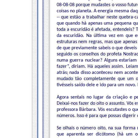
08-08-08 porque mudastes o vosso futur
coisas no planeta. A energia mesma da
-- que estão a trabalhar neste quebra-
que quando há apenas uma pequena qua
toda a escuridão é afetada, entendeis? T
da escuridão. Na última vez em que es
estruturas nem regras, mas que apenas s
de que previamente sabeis o que deveis s
seguido os conselhos do profeta Nostra
numa guerra nuclear? Alguns estariam
fazer”, diriam. Há aqueles assim. Leia
atrás; nada disso aconteceu nem aconte
mudado tão completamente que um ou
tivésseis saído dele e ido para um novo. 
Agora sentais no lugar da criação e pe
Deixai-nos fazer do oito o assunto. Vós
professora Bárbara. Vós escutastes o que
números. Isso é para que possas digerir o
Se olhais o número oito, na sua forma 
que aparenta ser dicótomo (há um opo