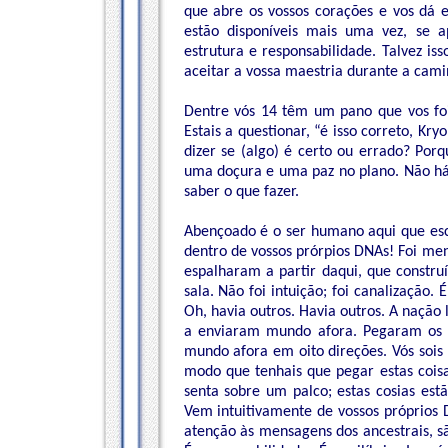
que abre os vossos corações e vos dá 
estão disponíveis mais uma vez, se 
estrutura e responsabilidade. Talvez iss
aceitar a vossa maestria durante a cami
Dentre vós 14 têm um pano que vos foi
Estais a questionar, “é isso correto, Kr
dizer se (algo) é certo ou errado? Po
uma doçura e uma paz no plano. Não há 
saber o que fazer.
Abençoado é o ser humano aqui que escu
dentro de vossos prórpios DNAs! Foi men
espalharam a partir daqui, que constru
sala. Não foi intuição; foi canalização.
Oh, havia outros. Havia outros. A nação
a enviaram mundo afora. Pegaram os a
mundo afora em oito direções. Vós sois 
modo que tenhais que pegar estas cois
senta sobre um palco; estas cosias estã
Vem intuitivamente de vossos próprios 
atenção às mensagens dos ancestrais, sã