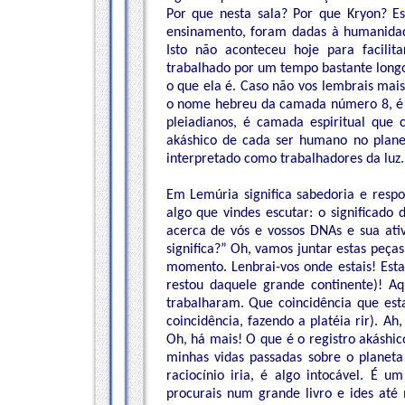
Por que nesta sala? Por que Kryon? E
ensinamento, foram dadas à humanidad
Isto não aconteceu hoje para facilit
trabalhado por um tempo bastante longo
o que ela é. Caso não vos lembrais mai
o nome hebreu da camada número 8, é 
pleiadianos, é camada espiritual que 
akáshico de cada ser humano no plane
interpretado como trabalhadores da luz.
Em Lemúria significa sabedoria e respo
algo que vindes escutar: o significado
acerca de vós e vossos DNAs e sua ati
significa?” Oh, vamos juntar estas peç
momento. Lenbrai-vos onde estais! Est
restou daquele grande continente)! Aq
trabalharam. Que coincidência que esta
coincidência, fazendo a platéia rir). A
Oh, há mais! O que é o registro akáshico
minhas vidas passadas sobre o planeta
raciocínio iria, é algo intocável. É 
procurais num grande livro e ides até 