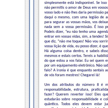
simplesmente está indisponível. Se isso
não permitis o amor de Deus em vossos 
vosso lado e não lhes daria permissão pa
daqui o mesmo, com uma legião de an
para segurar as vossas mãos, vos deixar
nada sem a vossa permissão. É isso p
Podeis dizer, “eu não tenho uma agend
entrar em vossas vidas, sim, a tendes!
que diz, “não me toques! Não vou sorrir 
vossa lição de vida, eu posso dizer, é qu
Há alguma coisa dentro, e sabeis disso
mesmos e estais certos. Tereis a habili
do que estou a vos falar. Eu sei quem 
por um equipamento eletrônico. Não sabe
falo? A ironia é que enquanto sentais a
de vós foram mestres! Chegarei lá!
Um dos atributos do número 8 é ma
responsabilidade, estrutura, pratica
fazer? Querem reverter isso! Eles q
estudarão sobre responsabilidade e co
quântico. Todos eles devem estar ju