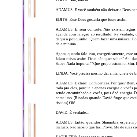
ADAMUS: E você também não deixaria Deus contro
EDITH: Esse Deus gostaria que fosse assim.
ADAMUS: É, sem controle. Não existem regras 
agenda com relação ao resultado. Na verdade, o
daqui a pouquinho. Quero fazer uma música. Co
dá a mínima.
Agora, quando falo isso, energeticamente, esse out
falam coisas assim. Deus não quer saber.” Ah, d
Saber. Nada importa.’ “Que grupo estranho. Sim. D
LINDA: Você precisa mesmo dar a manchete de ba
ADAMUS: É claro! Com certeza. Por quê? Bem, eu
toda pra eles, porque é apenas energia e vocês 
sendo encaminhado a vocês, pois é só energia. Di
coma isso. [Risadas quando David finge que está 
risadas] Oh!
DAVID: É verdade...
ADAMUS: Então, queridos Shaumbra, esperem por
maluco. Não sabe o que faz. Prove. Me dê suas cr
KATHLEEN: Apenas ser eu mesma.