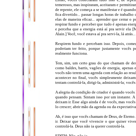
temerosos, mas inspiraram, aceitaram e permitira
de repente, ele começa a se manifestar e é quando
fica divertido... passar longas horas de trabalh
elas de maneira eficaz... aprender que cerrar o 
respirar fundo e perceber que tudo é apenas ene
e perceba que a energia está aí pra servir ela [M
Alain.] Você, você estava aí pra servi-la, lá atrás...
Respirem fundo e percebam isso. Depois, come
poderiam ter feito, porque justamente vocês 
realmente funciona.
Tem, sim, um certo grau do que chamam de desaf
como baldes, barris, vagões de energia, apenas es
vocês não terem uma agenda com relação ao resul
acontecer no final, vocês simplesmente deixam
tentam controlá-la, dirigi-la, administrá-la; voc
A alegria da condição de criador é quando vocês 
quando pensam. Sintam isso por um instante. A 
deixam ir. Esse algo ainda é de vocês, mas vocês 
lo crescer; abrir mão da agenda ou da expectativa 
Ah, é isso que vocês chamam de Deus, de Eterno. 
ir. Deixar que você vivencie o que quiser viven
controlá-la. Deus não ia querer controlá-la.
EDITH: Não, não ia.