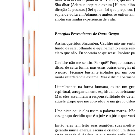
Sha-dhar. [Adamus inspira e expira.] Humm, alh
direção às pessoas.] Sei quem foi que preparou. 
sopra de volta em Adamus, e ambos se enfrentam.]
anotar em minha experiência de vida.
Energias Provenientes de Outro Grupo
Assim, queridos Shaumbra, Cauldre não me sentiu
fundo da sala, olhando o equipamento e está sen
claro que não. Eu sopraria se quisesse. Implore p
Cauldre não me sentiu. Por quê? Porque outras 
disso, de certa forma, mas essas outras energia
o nosso. Ficamos bastante isolados por um bom
muita interferência externa. Mas é difícil perman
Literalmente, na forma humana, existe um gru
espiritual, arrogantemente espiritual, convictam
Mas eles assumiram a responsabilidade de deter
aquele grupo que me convidou, é um grupo difere
Uma pista aqui: eles usam a palavra matriz. N
esse grupo decidiu que é o juiz e o júri e que você
Então, eles têm feito suas reuniões, suas medi
gerando muita energia escura e criando um deseq
estão criando é, de fato, o que vocês estão lib