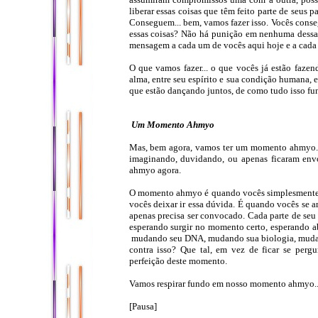
liberar essas coisas que têm feito parte de seus pa
Conseguem... bem, vamos fazer isso. Vocês conse
essas coisas? Não há punição em nenhuma dessas 
mensagem a cada um de vocês aqui hoje e a cada u
O que vamos fazer... o que vocês já estão fazen
alma, entre seu espírito e sua condição humana, e
que estão dançando juntos, de como tudo isso func
Um Momento Ahmyo
Mas, bem agora, vamos ter um momento ahmyo. S
imaginando, duvidando, ou apenas ficaram env
ahmyo agora.
O momento ahmyo é quando vocês simplesmente c
vocês deixar ir essa dúvida. É quando vocês se
apenas precisa ser convocado. Cada parte de seu
esperando surgir no momento certo, esperando ab
mudando seu DNA, mudando sua biologia, mudand
contra isso? Que tal, em vez de ficar se perg
perfeição deste momento.
Vamos respirar fundo em nosso momento ahmyo..
[Pausa]