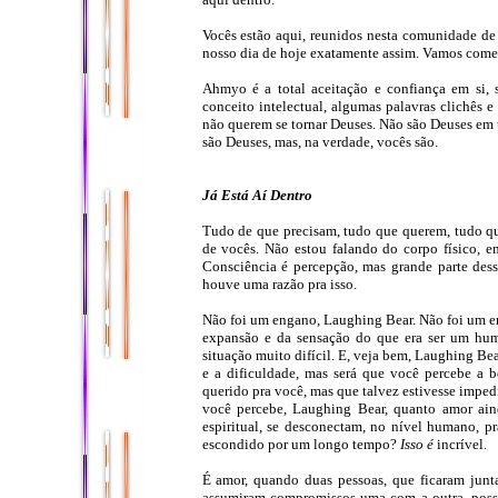
Vocês estão aqui, reunidos nesta comunidade de s
nosso dia de hoje exatamente assim. Vamos com
Ahmyo é a total aceitação e confiança em si
conceito intelectual, algumas palavras clichês e
não querem se tornar Deuses. Não são Deuses em 
são Deuses, mas, na verdade, vocês são.
Já Está Aí Dentro
Tudo de que precisam, tudo que querem, tudo qu
de vocês. Não estou falando do corpo físico, e
Consciência é percepção, mas grande parte des
houve uma razão pra isso.
Não foi um engano, Laughing Bear. Não foi um er
expansão e da sensação do que era ser um hu
situação muito difícil. E, veja bem, Laughing Bea
e a dificuldade, mas será que você percebe a 
querido pra você, mas que talvez estivesse imped
você percebe, Laughing Bear, quanto amor ai
espiritual, se desconectam, no nível humano, p
escondido por um longo tempo?
Isso é
incrível.
É amor, quando duas pessoas, que ficaram junta
assumiram compromissos uma com a outra, possam