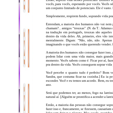
vocês, para vocês, esperando por vocês. Vocês s
um conjunto limitado de potenciais. Ele é vasto.
Simplesmente, respirem fundo, soprando vida pra 
Entendam, a maioria dos humanos não vai nem po
chamam?... amigos “trouxas”. (N. da T.: Adamus re
na tradução em português, trouxas são aqueles
dentro da vida deles. Ah, primeiro, eles vão int
mentalmente. Digam: “Não, não, não. Apenas s
imaginando o que vocês estão querendo vender. A
A maioria dos humanos não consegue fazer isso, 
podem lidar com uma vida maior, mais grandi
momento. Vocês sabem como é. Ficar por aí, faze
pra dentro da vida. Vocês conseguem soprar vida p
Você percebe o quanto tudo é perfeito? Bom ve
Sandra, que costuma ficar na cozinha.] Eu ia pe
esconder. Você e eu temos um acordo. Bem, eu ten
ano.
Será que podemos ter, ao menos, fogo na lareira
natural aí. [Alguém se prontifica a acender a lareir
Então, a maioria das pessoas não consegue sopr
fazer isso e, francamente, se fizessem, causari
lidar sem deixar o planeta. Mas vocês, querido