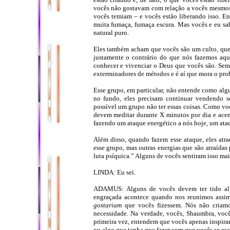
vocês não gostavam com relação a vocês mesmos
vocês temiam – e vocês estão liberando isso. En
muita fumaça, fumaça escura. Mas vocês e eu sa
natural puro.
Eles também acham que vocês são um culto, que
justamente o contrário do que nós fazemos aqu
conhecer e vivenciar o Deus que vocês são. Sem
exterminadores de métodos e é aí que mora o pro
Esse grupo, em particular, não entende como algu
no fundo, eles precisam continuar vendendo 
possível um grupo não ter essas coisas. Como voc
devem meditar durante X minutos por dia e acend
fazendo um ataque energético a nós hoje, um ataq
Além disso, quando fazem esse ataque, eles atra
esse grupo, mas outras energias que são atraídas
luta psíquica.” Alguns de vocês sentiram isso ma
LINDA: Eu sei.
ADAMUS: Alguns de vocês devem ter tido alg
engraçada acontece quando nos reunimos assim.
gostariam
que vocês fizessem. Nós não criamo
necessidade. Na verdade, vocês, Shaumbra, voc
primeira vez, entendem que vocês apenas inspir
ou algo que tenha que fazer com que vocês se esc