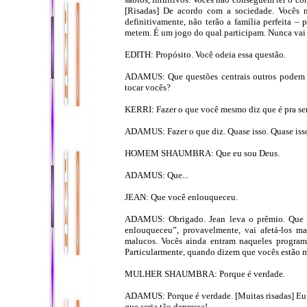
[Risadas] De acordo com a sociedade. Vocês n
definitivamente, não terão a família perfeita –
metem. É um jogo do qual participam. Nunca vai 
EDITH: Propósito. Você odeia essa questão.
ADAMUS: Que questões centrais outros podem di
tocar vocês?
KERRI: Fazer o que você mesmo diz que é pra ser 
ADAMUS: Fazer o que diz. Quase isso. Quase iss
HOMEM SHAUMBRA: Que eu sou Deus.
ADAMUS: Que...
JEAN: Que você enlouqueceu.
ADAMUS: Obrigado. Jean leva o prêmio. Que v
enlouqueceu”, provavelmente, vai afetá-los ma
malucos. Vocês ainda entram naqueles programa
Particularmente, quando dizem que vocês estão 
MULHER SHAUMBRA: Porque é verdade.
ADAMUS: Porque é verdade. [Muitas risadas] Eu sa
que seria tão depressa!