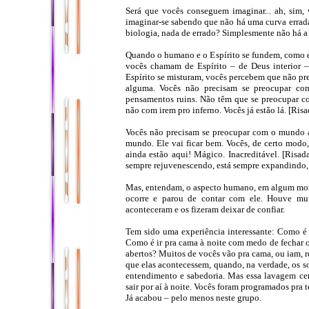
Será que vocês conseguem imaginar... ah, sim,
imaginar-se sabendo que não há uma curva errada 
biologia, nada de errado? Simplesmente não há a c
Quando o humano e o Espírito se fundem, como es
vocês chamam de Espírito – de Deus interior 
Espírito se misturam, vocês percebem que não prec
alguma. Vocês não precisam se preocupar c
pensamentos ruins. Não têm que se preocupar co
não com irem pro inferno. Vocês já estão lá. [Risa
Vocês não precisam se preocupar com o mundo 
mundo. Ele vai ficar bem. Vocês, de certo mod
ainda estão aqui! Mágico. Inacreditável. [Risad
sempre rejuvenescendo, está sempre expandindo, 
Mas, entendam, o aspecto humano, em algum momen
ocorre e parou de contar com ele. Houve muit
aconteceram e os fizeram deixar de confiar.
Tem sido uma experiência interessante: Como é
Como é ir pra cama à noite com medo de fechar os
abertos? Muitos de vocês vão pra cama, ou iam, r
que elas acontecessem, quando, na verdade, os s
entendimento e sabedoria. Mas essa lavagem ce
sair por aí à noite. Vocês foram programados pra 
Já acabou – pelo menos neste grupo.