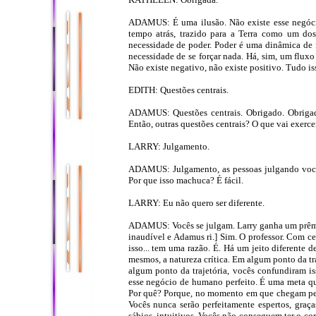
ADAMUS: É uma ilusão. Não existe esse negócio d
tempo atrás, trazido para a Terra como um dos
necessidade de poder. Poder é uma dinâmica de 
necessidade de se forçar nada. Há, sim, um fluxo
Não existe negativo, não existe positivo. Tudo is
EDITH: Questões centrais.
ADAMUS: Questões centrais. Obrigado. Obrigado
Então, outras questões centrais? O que vai exerce
LARRY: Julgamento.
ADAMUS: Julgamento, as pessoas julgando vocês
Por que isso machuca? É fácil.
LARRY: Eu não quero ser diferente.
ADAMUS: Vocês se julgam. Larry ganha um prêmio
inaudível e Adamus ri.] Sim. O professor. Com c
isso... tem uma razão. É. Há um jeito diferente d
mesmos, a natureza crítica. Em algum ponto da tr
algum ponto da trajetória, vocês confundiram i
esse negócio de humano perfeito. É uma meta 
Por quê? Porque, no momento em que chegam perto
Vocês nunca serão perfeitamente espertos, graç
sábios, intuitivos. Vocês não conseguem ter o corp