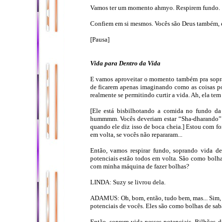
Vamos ter um momento ahmyo. Respirem fundo.
Confiem em si mesmos. Vocês são Deus também, e
[Pausa]
Vida para Dentro da Vida
E vamos aproveitar o momento também pra sopra
de ficarem apenas imaginando como as coisas po
realmente se permitindo curtir a vida. Ah, ela tem t
[Ele está bisbilhotando a comida no fundo d
hummmm. Vocês deveriam estar “Sha-dharando” n
quando ele diz isso de boca cheia.] Estou com f
em volta, se vocês não repararam...
Então, vamos respirar fundo, soprando vida de
potenciais estão todos em volta. São como bolha
com minha máquina de fazer bolhas?
LINDA: Suzy se livrou dela.
ADAMUS: Oh, bom, então, tudo bem, mas... Sim, 
potenciais de vocês. Eles são como bolhas de sa
Então, soprem vida nesses potenciais. Bilhões d