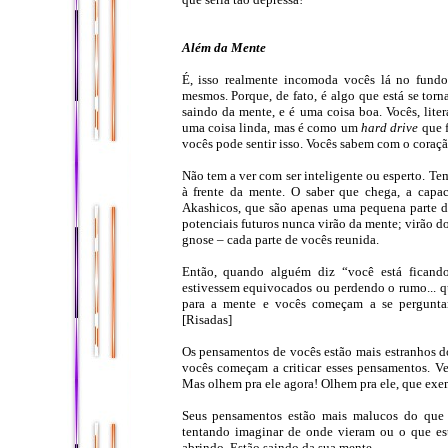
Além da Mente
É, isso realmente incomoda vocês lá no fundo,
mesmos. Porque, de fato, é algo que está se tor
saindo da mente, e é uma coisa boa. Vocês, lit
uma coisa linda, mas é como um
hard drive
que f
vocês pode sentir isso. Vocês sabem com o coraçã
Não tem a ver com ser inteligente ou esperto. Tem
à frente da mente. O saber que chega, a capaci
Akashicos, que são apenas uma pequena parte de
potenciais futuros nunca virão da mente; virão do
gnose – cada parte de vocês reunida.
Então, quando alguém diz “você está ficand
estivessem equivocados ou perdendo o rumo... q
para a mente e vocês começam a se pergunta
[Risadas]
Os pensamentos de vocês estão mais estranhos 
vocês começam a criticar esses pensamentos. V
Mas olhem pra ele agora! Olhem pra ele, que exe
Seus pensamentos estão mais malucos do que n
tentando imaginar de onde vieram ou o que es
abrindo. Estão saindo da sua mente.