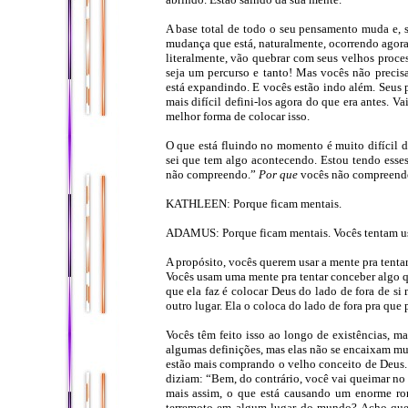
A base total de todo o seu pensamento muda e, s
mudança que está, naturalmente, ocorrendo agora,
literalmente, vão quebrar com seus velhos proce
seja um percurso e tanto! Mas vocês não precis
está expandindo. E vocês estão indo além. Seus 
mais difícil defini-los agora do que era antes. V
melhor forma de colocar isso.
O que está fluindo no momento é muito difícil d
sei que tem algo acontecendo. Estou tendo esse
não compreendo.”
Por que
vocês não compreen
KATHLEEN: Porque ficam mentais.
ADAMUS: Porque ficam mentais. Vocês tentam usa
A propósito, vocês querem usar a mente pra tent
Vocês usam uma mente pra tentar conceber algo qu
que ela faz é colocar Deus do lado de fora de si
outro lugar. Ela o coloca do lado de fora pra que 
Vocês têm feito isso ao longo de existências, ma
algumas definições, mas elas não se encaixam mu
estão mais comprando o velho conceito de Deus. 
diziam: “Bem, do contrário, você vai queimar no 
mais assim, o que está causando um enorme rom
terremoto em algum lugar do mundo? Acho que s