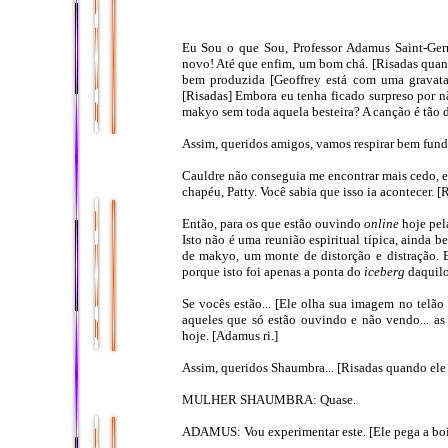
Eu Sou o que Sou, Professor Adamus Saint-Ger
novo! Até que enfim, um bom chá. [Risadas quan
bem produzida [Geoffrey está com uma gravata 
[Risadas] Embora eu tenha ficado surpreso por n
makyo sem toda aquela besteira? A canção é tão d
Assim, queridos amigos, vamos respirar bem fundo
Cauldre não conseguia me encontrar mais cedo, em
chapéu, Patty. Você sabia que isso ia acontecer. 
Então, para os que estão ouvindo
online
hoje pela
Isto não é uma reunião espiritual típica, ainda b
de makyo, um monte de distorção e distração. 
porque isto foi apenas a ponta do
iceberg
daquilo
Se vocês estão... [Ele olha sua imagem no telão e
aqueles que só estão ouvindo e não vendo... as 
hoje. [Adamus ri.]
Assim, queridos Shaumbra... [Risadas quando ele a
MULHER SHAUMBRA: Quase.
ADAMUS: Vou experimentar este. [Ele pega a boi