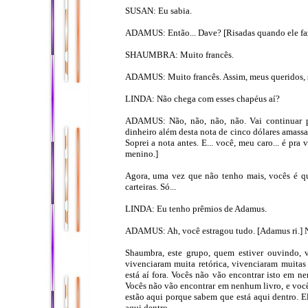
SUSAN: Eu sabia.
ADAMUS: Então... Dave? [Risadas quando ele faz 
SHAUMBRA: Muito francês.
ADAMUS: Muito francês. Assim, meus queridos, se 
LINDA: Não chega com esses chapéus aí?
ADAMUS: Não, não, não, não. Vai continuar p
dinheiro além desta nota de cinco dólares amassa
Soprei a nota antes. E... você, meu caro... é pr
menino.]
Agora, uma vez que não tenho mais, vocês é qu
carteiras. Só...
LINDA: Eu tenho prêmios de Adamus.
ADAMUS: Ah, você estragou tudo. [Adamus ri.] N
Shaumbra, este grupo, quem estiver ouvindo, v
vivenciaram muita retórica, vivenciaram muitas 
está aí fora. Vocês não vão encontrar isto em 
Vocês não vão encontrar em nenhum livro, e vocês
estão aqui porque sabem que está aqui dentro. El
aqui dentro.