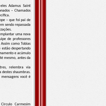
 eles Adamus Saint
ionados – Chamados
ífica.
pe – que foi pai de
vem sendo repassada
zações.
 implantar uma nova
ipe de professores
- Assim como Tobias
e estão despertando
einamento e acúmulo
até mesmo, antes da
res, relembra via
da destes shaumbras.
as mensagens você é
 Circulo Carmesim