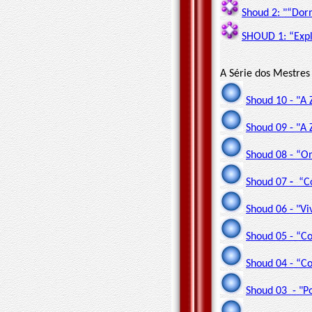
Shoud 2: "“Dor
SHOUD 1: “Expl
A Série dos Mestres
Shoud 10 - "A 
Shoud 09 - "A
Shoud 08 - “O
Shoud 07
-
“C
Shoud 06 - "V
Shoud 05 - “C
Shoud 04 - “C
Shoud 03 - "P