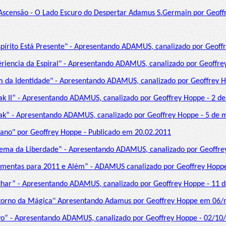
Ascensão - O Lado Escuro do Despertar Adamus S.Germain por Geoff
spírito Está Presente" - Apresentando ADAMUS, canalizado por Geoff
êriencia da Espiral" - Apresentando ADAMUS, canalizado por Geoffre
m da Identidade" - Apresentando ADAMUS, canalizado por Geoffrey 
ak II” - Apresentando ADAMUS, canalizado por Geoffrey Hoppe - 2 de 
ak” - Apresentando ADAMUS, canalizado por Geoffrey Hoppe - 5 de 
 ano" por Geoffrey Hoppe - Publicado em 20.02.2011
lema da Liberdade” - Apresentando ADAMUS, canalizado por Geoffre
amentas para 2011 e Além” - ADAMUS canalizado por Geoffrey Hoppe
dhar” - Apresentando ADAMUS, canalizado por Geoffrey Hoppe - 11
etorno da Mágica" Apresentando Adamus por Geoffrey Hoppe em 06
o” - Apresentando ADAMUS, canalizado por Geoffrey Hoppe - 02/10