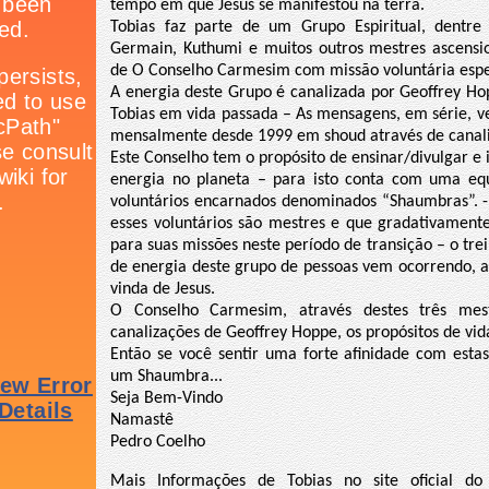
tempo em que Jesus se manifestou na terra.
Tobias faz parte de um Grupo Espiritual, dentre
Germain, Kuthumi e muitos outros mestres ascens
de O Conselho Carmesim com missão voluntária espec
A energia deste Grupo é canalizada por Geoffrey Hop
Tobias em vida passada – As mensagens, em série, 
mensalmente desde 1999 em shoud através de canali
Este Conselho tem o propósito de ensinar/divulgar e
energia no planeta – para isto conta com uma equ
voluntários encarnados denominados “Shaumbras”. 
esses voluntários são mestres e que gradativament
para suas missões neste período de transição – o tr
de energia deste grupo de pessoas vem ocorrendo, 
vinda de Jesus.
O Conselho Carmesim, através destes três mest
canalizações de Geoffrey Hoppe, os propósitos de vi
Então se você sentir uma forte afinidade com est
um Shaumbra...
Seja Bem-Vindo
Namastê
Pedro Coelho
Mais Informações de Tobias no site oficial do