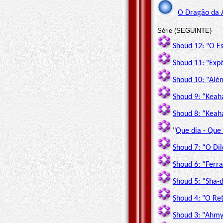
O Dragão da 
Série (SEGUINTE)
Shoud 12: "O E
Shoud 11: "Exp
Shoud 10: "Alé
Shoud 9: “Keah
Shoud 8: “Keah
"
Que dia - Que
Shoud 7: “O Di
Shoud 6: “Ferr
Shoud 5: “Sha-
Shoud 4: "O R
Shoud 3: "Ahmy