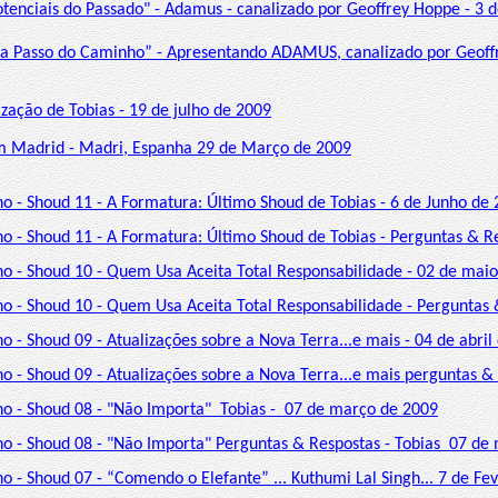
otenciais do Passado" - Adamus - canalizado por Geoffrey Hoppe - 3 
da Passo do Caminho” - Apresentando ADAMUS, canalizado por Geoff
zação de Tobias - 19 de julho de 2009
m Madrid - Madri, Espanha 29 de Março de 2009
no - Shoud 11 - A Formatura: Último Shoud de Tobias - 6 de Junho de
no - Shoud 11 - A Formatura: Último Shoud de Tobias - Perguntas & R
no - Shoud 10 - Quem Usa Aceita Total Responsabilidade - 02 de mai
no - Shoud 10 - Quem Usa Aceita Total Responsabilidade - Perguntas
o - Shoud 09 - Atualizações sobre a Nova Terra...e mais - 04 de abril
no - Shoud 09 - Atualizações sobre a Nova Terra...e mais perguntas &
no - Shoud 08 - "Não Importa" Tobias - 07 de março de 2009
no - Shoud 08 - "Não Importa" Perguntas & Respostas - Tobias 07 de
no - Shoud 07 - “Comendo o Elefante” ... Kuthumi Lal Singh... 7 de Fe