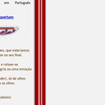
m Português
spertam
ões, que estaríamos
e no seu final.
e relaxe-se.
legria ou uma emoção
der), só de olhos
 os olhos.
 abaixo: