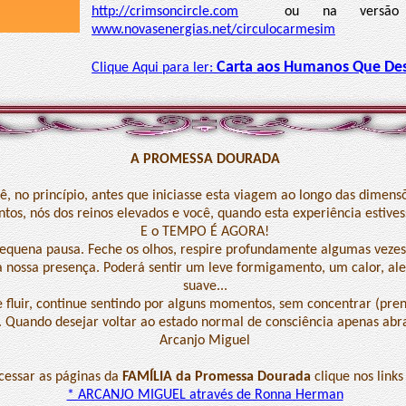
http://crimsoncircle.com
ou na versão e
www.novasenergias.net/circulocarmesim
Carta aos Humanos Que De
Clique Aqui para ler:
A PROMESSA DOURADA
, no princípio, antes que iniciasse esta viagem ao longo das dimens
tos, nós dos reinos elevados e você, quando esta experiência estivess
E o TEMPO É AGORA!
quena pausa. Feche os olhos, respire profundamente algumas vezes 
 a nossa presença. Poderá sentir um leve formigamento, um calor, a
suave...
e fluir, continue sentindo por alguns momentos, sem concentrar (pren
. Quando desejar voltar ao estado normal de consciência apenas abra
Arcanjo Miguel
cessar as páginas da
FAMÍLIA da Promessa Dourada
clique nos links
* ARCANJO MIGUEL através de Ronna Herman