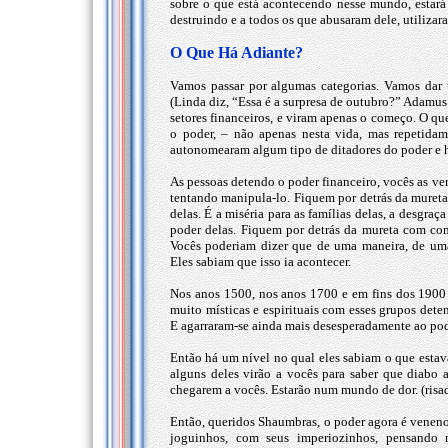
sobre o que está acontecendo nesse mundo, estará
destruindo e a todos os que abusaram dele, utiliz
O Que Há Adiante?
Vamos passar por algumas categorias. Vamos dar 
(Linda diz, “Essa é a surpresa de outubro?” Adamus
setores financeiros, e viram apenas o começo. O qu
o poder, – não apenas nesta vida, mas repetida
autonomearam algum tipo de ditadores do poder e h
As pessoas detendo o poder financeiro, vocês as ve
tentando manipula-lo. Fiquem por detrás da muret
delas. É a miséria para as famílias delas, a desgraç
poder delas. Fiquem por detrás da mureta com co
Vocês poderiam dizer que de uma maneira, de uma
Eles sabiam que isso ia acontecer.
Nos anos 1500, nos anos 1700 e em fins dos 1900
muito místicas e espirituais com esses grupos deten
E agarraram-se ainda mais desesperadamente ao poder
Então há um nível no qual eles sabiam o que estava
alguns deles virão a vocês para saber que diabo
chegarem a vocês. Estarão num mundo de dor. (risa
Então, queridos Shaumbras, o poder agora é venen
joguinhos, com seus imperiozinhos, pensando