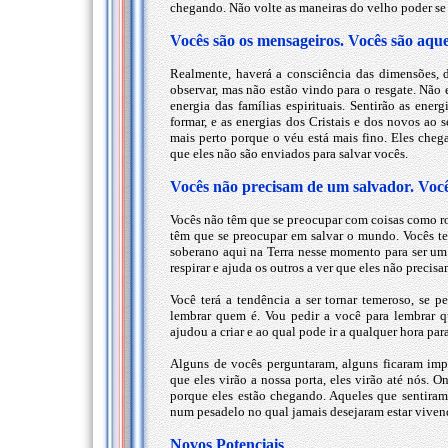
chegando. Não volte as maneiras do velho poder se
Vocês são os mensageiros. Vocês são aqu
Realmente, haverá a consciência das dimensões, do
observar, mas não estão vindo para o resgate. Não 
energia das famílias espirituais. Sentirão as ene
formar, e as energias dos Cristais e dos novos ao
mais perto porque o véu está mais fino. Eles che
que eles não são enviados para salvar vocês.
Vocês não precisam de um salvador. Você
Vocês não têm que se preocupar com coisas como rou
têm que se preocupar em salvar o mundo. Vocês ten
soberano aqui na Terra nesse momento para ser um o
respirar e ajuda os outros a ver que eles não precis
Você terá a tendência a ser tornar temeroso, se 
lembrar quem é. Vou pedir a você para lembrar 
ajudou a criar e ao qual pode ir a qualquer hora pa
Alguns de vocês perguntaram, alguns ficaram imp
que eles virão a nossa porta, eles virão até nós. 
porque eles estão chegando. Aqueles que sentira
num pesadelo no qual jamais desejaram estar vivend
Novos Potenciais