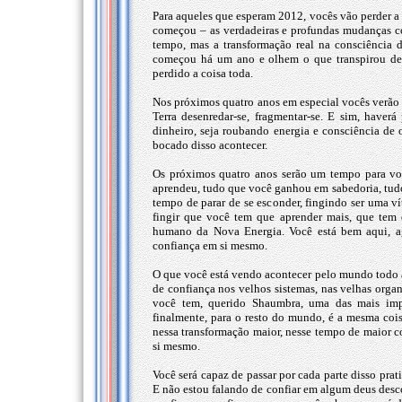
Para aqueles que esperam 2012, vocês vão perder a d
começou – as verdadeiras e profundas mudanças c
tempo, mas a transformação real na consciência 
começou há um ano e olhem o que transpirou de
perdido a coisa toda.
Nos próximos quatro anos em especial vocês verão c
Terra desenredar-se, fragmentar-se. E sim, haver
dinheiro, seja roubando energia e consciência de 
bocado disso acontecer.
Os próximos quatro anos serão um tempo para você
aprendeu, tudo que você ganhou em sabedoria, tudo
tempo de parar de se esconder, fingindo ser uma ví
fingir que você tem que aprender mais, que tem q
humano da Nova Energia. Você está bem aqui, ag
confiança em si mesmo.
O que você está vendo acontecer pelo mundo todo a
de confiança nos velhos sistemas, nas velhas orga
você tem, querido Shaumbra, uma das mais impo
finalmente, para o resto do mundo, é a mesma cois
nessa transformação maior, nesse tempo de maior co
si mesmo.
Você será capaz de passar por cada parte disso pra
E não estou falando de confiar em algum deus desc