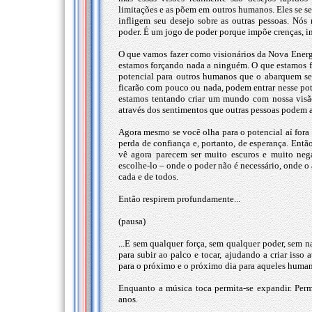
limitações e as põem em outros humanos. Eles se s
infligem seu desejo sobre as outras pessoas. Nós
poder. É um jogo de poder porque impõe crenças, in
O que vamos fazer como visionários da Nova Energ
estamos forçando nada a ninguém. O que estamos 
potencial para outros humanos que o abarquem se
ficarão com pouco ou nada, podem entrar nesse po
estamos tentando criar um mundo com nossa visão
através dos sentimentos que outras pessoas podem a
Agora mesmo se você olha para o potencial aí for
perda de confiança e, portanto, de esperança. Ent
vê agora parecem ser muito escuros e muito nega
escolhe-lo – onde o poder não é necessário, onde 
cada e de todos.
Então respirem profundamente...
(pausa)
...E sem qualquer força, sem qualquer poder, sem 
para subir ao palco e tocar, ajudando a criar isso
para o próximo e o próximo dia para aqueles human
Enquanto a música toca permita-se expandir. Permi
anos.