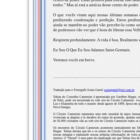
tenho.” Mas aí está a astúcia desse centro de poder.
O que vocês viram aqui nessas últimas semanas 
predizendo condenação e perdição. Estou predi
ainda se mantêm no poder vão percebe-lo como um
de poderosos vão ver que é hora de liberar essa Vel
Respirem profundamente. A vida é boa. Realmente 
Eu Sou O Que Eu Sou Adamus Saint-Germain.
Veremos vocês em breve.
Tradução para o Português:Sonia Gentil
soniagentil@uol.com.br
Tobias do Conselho Carmesim é apresentado por Geoffrey Hoppe, co
de Tobit, pode ser encontrada no web site do Círculo Carmesim: www
Luz e Shaumbra de todo o mundo desde agosto de 1999, época em que 
Nova Energia.
O Círculo Carmesim representa uma rede mundial de anjos humanos
vivenciam as alegrias e os desafios do status da ascensão, ajudam o
de 50.000 visitantes vão ao web site do Círculo Carmesim todos os me
Os encontros do Círculo Carmesim acontecem mensalmente em Denve
Hoppe. Tobias declara que ele e os outros do Círculo Carmesim cele
nossas energias e traduzindo nossas próprias informações de volta
interior. O "Shoud" é uma parte da canalização em que Tobias fica d