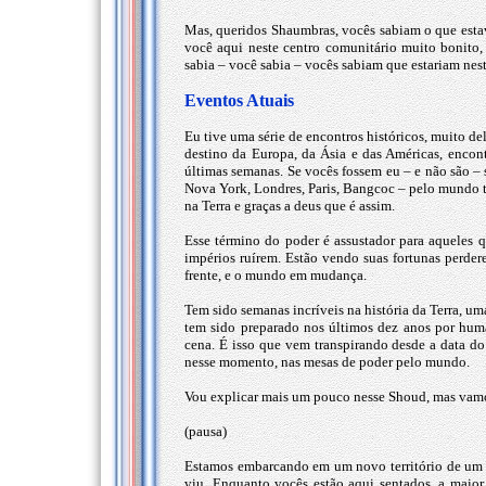
Mas, queridos Shaumbras, vocês sabiam o que estava
você aqui neste centro comunitário muito bonito
sabia – você sabia – vocês sabiam que estariam nes
Eventos Atuais
Eu tive uma série de encontros históricos, muito de
destino da Europa, da Ásia e das Américas, enco
últimas semanas. Se vocês fossem eu – e não são – 
Nova York, Londres, Paris, Bangcoc – pelo mundo 
na Terra e graças a deus que é assim.
Esse término do poder é assustador para aqueles q
impérios ruírem. Estão vendo suas fortunas perde
frente, e o mundo em mudança.
Tem sido semanas incríveis na história da Terra, um
tem sido preparado nos últimos dez anos por hum
cena. É isso que vem transpirando desde a data do
nesse momento, nas mesas de poder pelo mundo.
Vou explicar mais um pouco nesse Shoud, mas vamo
(pausa)
Estamos embarcando em um novo território de um 
viu. Enquanto vocês estão aqui sentados, a maio