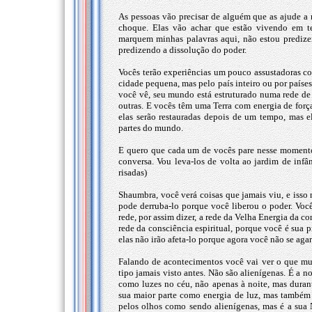
As pessoas vão precisar de alguém que as ajude a r
choque. Elas vão achar que estão vivendo em te
marquem minhas palavras aqui, não estou prediz
predizendo a dissolução do poder.
Vocês terão experiências um pouco assustadoras com
cidade pequena, mas pelo país inteiro ou por paíse
você vê, seu mundo está estruturado numa rede de f
outras. E vocês têm uma Terra com energia de forç
elas serão restauradas depois de um tempo, mas e
partes do mundo.
E quero que cada um de vocês pare nesse momento,
conversa. Vou leva-los de volta ao jardim de infânc
risadas)
Shaumbra, você verá coisas que jamais viu, e isso 
pode derruba-lo porque você liberou o poder. Você
rede, por assim dizer, a rede da Velha Energia da c
rede da consciência espiritual, porque você é sua p
elas não irão afeta-lo porque agora você não se ag
Falando de acontecimentos você vai ver o que mu
tipo jamais visto antes. Não são alienígenas. É a 
como luzes no céu, não apenas à noite, mas duran
sua maior parte como energia de luz, mas também 
pelos olhos como sendo alienígenas, mas é a sua