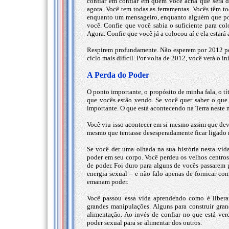
confiar em confiar em quem você acha que será d
agora. Você tem todas as ferramentas. Vocês têm t
enquanto um mensageiro, enquanto alguém que pod
você. Confie que você sabia o suficiente para co
Agora. Confie que você já a colocou aí e ela estará a
Respirem profundamente. Não esperem por 2012 por
ciclo mais difícil. Por volta de 2012, você verá o i
A Perda do Poder
O ponto importante, o propósito de minha fala, o tí
que vocês estão vendo. Se você quer saber o que
importante. O que está acontecendo na Terra neste
Você viu isso acontecer em si mesmo assim que dev
mesmo que tentasse desesperadamente ficar ligado 
Se você der uma olhada na sua história nesta vida,
poder em seu corpo. Você perdeu os velhos centros 
de poder. Foi duro para alguns de vocês passarem 
energia sexual – e não falo apenas de fornicar c
emanam poder.
Você passou essa vida aprendendo como é liberar
grandes manipulações. Alguns para construir gran
alimentação. Ao invés de confiar no que está verd
poder sexual para se alimentar dos outros.