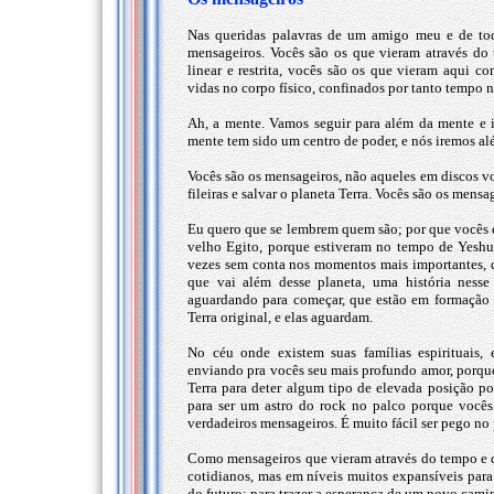
Nas queridas palavras de um amigo meu e de tod
mensageiros. Vocês são os que vieram através do
linear e restrita, vocês são os que vieram aqui 
vidas no corpo físico, confinados por tanto tempo 
Ah, a mente. Vamos seguir para além da mente e 
mente tem sido um centro de poder, e nós iremos al
Vocês são os mensageiros, não aqueles em discos vo
fileiras e salvar o planeta Terra. Vocês são os mens
Eu quero que se lembrem quem são; por que vocês 
velho Egito, porque estiveram no tempo de Yeshu
vezes sem conta nos momentos mais importantes, d
que vai além desse planeta, uma história ness
aguardando para começar, que estão em formação e
Terra original, e elas aguardam.
No céu onde existem suas famílias espirituais,
enviando pra vocês seu mais profundo amor, porqu
Terra para deter algum tipo de elevada posição po
para ser um astro do rock no palco porque vocês
verdadeiros mensageiros. É muito fácil ser pego no 
Como mensageiros que vieram através do tempo e do
cotidianos, mas em níveis muitos expansíveis para
do futuro; para trazer a esperança de um novo camin