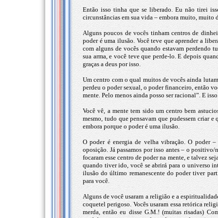
Então isso tinha que se liberado. Eu não tirei i
circunstâncias em sua vida – embora muito, muito di
Alguns poucos de vocês tinham centros de dinhei
poder é uma ilusão. Você teve que aprender a libera
com alguns de vocês quando estavam perdendo tudo
sua arma, e você teve que perde-lo. E depois qua
graças a deus por isso.
Um centro com o qual muitos de vocês ainda lutam 
perdeu o poder sexual, o poder financeiro, então 
mente. Pelo menos ainda posso ser racional”. E iss
Você vê, a mente tem sido um centro bem astucios
mesmo, tudo que pensavam que pudessem criar e q
embora porque o poder é uma ilusão.
O poder é energia de velha vibração. O poder –
oposição. Já passamos por isso antes – o positivo/
focaram esse centro de poder na mente, e talvez sej
quando tiver ido, você se abrirá para o universo i
ilusão do último remanescente do poder tiver par
para você.
Alguns de você usaram a religião e a espiritualid
coquetel perigoso. Vocês usaram essa retórica relig
merda, então eu disse G.M.! (muitas risadas) C