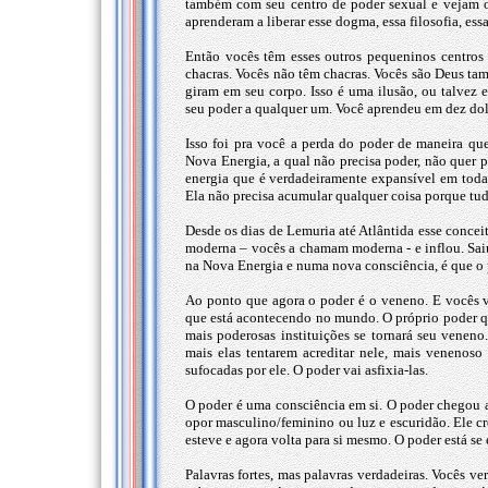
também com seu centro de poder sexual e vejam o
aprenderam a liberar esse dogma, essa filosofia, es
Então vocês têm esses outros pequeninos centros
chacras. Vocês não têm chacras. Vocês são Deus t
giram em seu corpo. Isso é uma ilusão, ou talvez
seu poder a qualquer um. Você aprendeu em dez dol
Isso foi pra você a perda do poder de maneira qu
Nova Energia, a qual não precisa poder, não quer p
energia que é verdadeiramente expansível em todas
Ela não precisa acumular qualquer coisa porque tudo
Desde os dias de Lemuria até Atlântida esse concei
moderna – vocês a chamam moderna - e inflou. Sai
na Nova Energia e numa nova consciência, é que o 
Ao ponto que agora o poder é o veneno. E vocês 
que está acontecendo no mundo. O próprio poder 
mais poderosas instituições se tornará seu venen
mais elas tentarem acreditar nele, mais venenoso 
sufocadas por ele. O poder vai asfixia-las.
O poder é uma consciência em si. O poder chegou 
opor masculino/feminino ou luz e escuridão. Ele c
esteve e agora volta para si mesmo. O poder está se
Palavras fortes, mas palavras verdadeiras. Vocês 