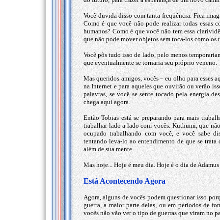
Você duvida disso com tanta freqüência. Fica imag
Como é que você não pode realizar todas essas co
humanos? Como é que você não tem essa clarividê
que não pode mover objetos sem toca-los como os 
Você pôs tudo isso de lado, pelo menos temporariam
que eventualmente se tornaria seu próprio veneno.
Mas queridos amigos, vocês – eu olho para esses a
na Internet e para aqueles que ouvirão ou verão is
palavras, se você se sente tocado pela energia 
chega aqui agora.
Então Tobias está se preparando para mais trabalho
trabalhar lado a lado com vocês. Kuthumi, que não
ocupado trabalhando com você, e você sabe dis
tentando leva-lo ao entendimento de que se trata
além de sua mente.
Mas hoje... Hoje é meu dia. Hoje é o dia de Adamus
Está Acontecendo Agora
Agora, alguns de vocês podem questionar isso por
guerra, a maior parte delas, ou em períodos de f
vocês não vão ver o tipo de guerras que viram no p