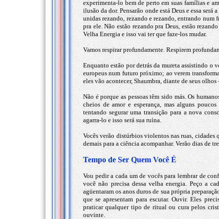
experimenta-lo bem de perto em suas famílias e ami
ilusão da dor. Pensarão onde está Deus e essa será a
unidas rezando, rezando e rezando, entrando num f
pra ele. Não estão rezando pra Deus, estão rezand
Velha Energia e isso vai ter que faze-los mudar.
Vamos respirar profundamente. Respirem profunda
Enquanto estão por detrás da mureta assistindo o ve
europeus num futuro próximo; ao verem transforma
eles vão acontecer, Shaumbra, diante de seus olhos 
Não é porque as pessoas têm sido más. Os humano
cheios de amor e esperança, mas alguns poucos t
tentando segurar uma transição para a nova cons
agarra-lo e isso será sua ruína.
Vocês verão distúrbios violentos nas ruas, cidade
demais para a ciência acompanhar. Verão dias de tr
Tempo de Ser Quem Você É
Vou pedir a cada um de vocês para lembrar de conf
você não precisa dessa velha energia. Peço a ca
agüentaram os anos duros de sua própria preparaçã
que se apresentam para escutar. Ouvir. Eles pre
praticar qualquer tipo de ritual ou cura pelos cri
ouvinte.