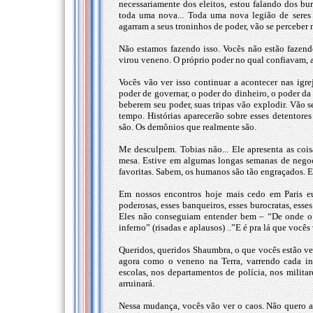
necessariamente dos eleitos, estou falando dos bur
toda uma nova... Toda uma nova legião de seres q
agarram a seus troninhos de poder, vão se percebe
Não estamos fazendo isso. Vocês não estão fazen
virou veneno. O próprio poder no qual confiavam, 
Vocês vão ver isso continuar a acontecer nas igrej
poder de governar, o poder do dinheiro, o poder da 
beberem seu poder, suas tripas vão explodir. Vão 
tempo. Histórias aparecerão sobre esses detentore
são. Os demônios que realmente são.
Me desculpem. Tobias não... Ele apresenta as coi
mesa. Estive em algumas longas semanas de nego
favoritas. Sabem, os humanos são tão engraçados. E
Em nossos encontros hoje mais cedo em Paris e
poderosas, esses banqueiros, esses burocratas, ess
Eles não conseguiam entender bem – “De onde o 
inferno” (risadas e aplausos) ..”E é pra lá que vocês 
Queridos, queridos Shaumbra, o que vocês estão v
agora como o veneno na Terra, varrendo cada in
escolas, nos departamentos de polícia, nos militar
arruinará.
Nessa mudança, vocês vão ver o caos. Não quero ad