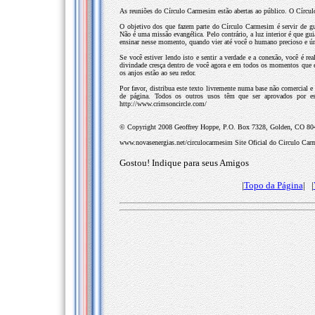
As reuniões do Círculo Carmesim estão abertas ao público. O Círc
O objetivo dos que fazem parte do Círculo Carmesim é servir de gui
Não é uma missão evangélica. Pelo contrário, a luz interior é que gui
ensinar nesse momento, quando vier até você o humano precioso e ún
Se você estiver lendo isto e sentir a verdade e a conexão, você é
divindade cresça dentro de você agora e em todos os momentos que es
os anjos estão ao seu redor.
Por favor, distribua este texto livremente numa base não comercial e 
de página. Todos os outros usos têm que ser aprovados por es
http://www.crimsoncircle.com/
© Copyright 2008 Geoffrey Hoppe, P.O. Box 7328, Golden, CO 8040
www.novasenergias.net/circulocarmesim Site Oficial do Circulo Carm
Gostou! Indique para seus Amigos
|
Topo da Página
| |