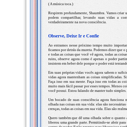
( A música toca.)
Respirem profundamente, Shaumbra. Vamos criar u
podem compartilhar, levando suas vidas a comp
verdadeiramente na nova consciência.
Observe, Deixe Ir e Confie
Ao entramos nesse próximo tempo muito importan
ficamos por detrás da mureta. Podemos dizer que o 
e todas as coisas que você vê agora, todas as cois
ruins, observe agora como é apenas o poder part
insistem em beber dele porque o poder está tentando
Em suas próprias vidas vocês agora sabem o suficien
vidas agora mantenham as coisas simplificadas. S
Faça isso em sua mente. Faça isso em todas as coi
muito mais fácil passar por esses tempos. Menos coi
você possui. Estou falando de manter tudo simples.
Um bocado de suas consciência agora funciona 
olhada nas coisas em sua vida: elas são necessárias
crenças, todas as coisas em sua vida. Elas são real
Quero também que dê uma olhada sobre o quanto a
liberou uma grande parte. Permitindo-se abrir pa
centro de poder. Estão prontos para liberar isso t