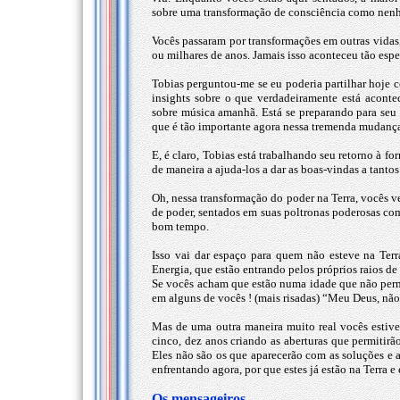
sobre uma transformação de consciência como nen
Vocês passaram por transformações em outras vidas,
ou milhares de anos. Jamais isso aconteceu tão esp
Tobias perguntou-me se eu poderia partilhar hoje 
insights sobre o que verdadeiramente está acont
sobre música amanhã. Está se preparando para seu 
que é tão importante agora nessa tremenda mudança
E, é claro, Tobias está trabalhando seu retorno à f
de maneira a ajuda-los a dar as boas-vindas a tantos
Oh, nessa transformação do poder na Terra, vocês v
de poder, sentados em suas poltronas poderosas com
bom tempo.
Isso vai dar espaço para quem não esteve na Terr
Energia, que estão entrando pelos próprios raios de 
Se vocês acham que estão numa idade que não permit
em alguns de vocês ! (mais risadas) “Meu Deus, nã
Mas de uma outra maneira muito real vocês estiv
cinco, dez anos criando as aberturas que permitirão
Eles não são os que aparecerão com as soluções e 
enfrentando agora, por que estes já estão na Terra e 
Os mensageiros