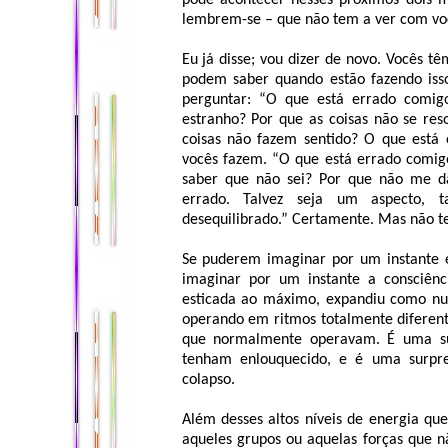
pode acontecer nesses próximos dois 
lembrem-se – que não tem a ver com vo
Eu já disse; vou dizer de novo. Vocês t
podem saber quando estão fazendo iss
perguntar: “O que está errado comig
estranho? Por que as coisas não se re
coisas não fazem sentido? O que está
vocês fazem. “O que está errado comig
saber que não sei? Por que não me dã
errado. Talvez seja um aspecto, t
desequilibrado.” Certamente. Mas não t
Se puderem imaginar por um instante e
imaginar por um instante a consciênci
esticada ao máximo, expandiu como nun
operando em ritmos totalmente diferent
que normalmente operavam. É uma su
tenham enlouquecido, e é uma surpr
colapso.
Além desses altos níveis de energia q
aqueles grupos ou aquelas forças que n