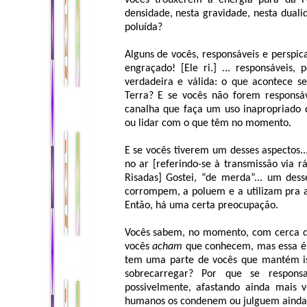
vocês trouxerem a energia pura da F
densidade, nesta gravidade, nesta dualid
poluída?
Alguns de vocês, responsáveis e perspic
engraçado! [Ele ri.] ... responsáveis
verdadeira e válida: o que acontece s
Terra? E se vocês não forem responsáv
canalha que faça um uso inapropriado 
ou lidar com o que têm no momento.
E se vocês tiverem um desses aspectos.
no ar [referindo-se à transmissão via r
Risadas] Gostei, “de merda”... um des
corrompem, a poluem e a utilizam pra a
Então, há uma certa preocupação.
Vocês sabem, no momento, com cerca do
vocês
acham
que conhecem, mas essa é 
tem uma parte de vocês que mantém iss
sobrecarregar? Por que se responsa
possivelmente, afastando ainda mais 
humanos os condenem ou julguem ainda