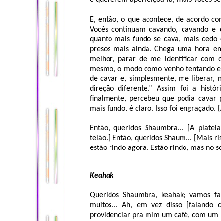
e quererem aperfeiçoá-la, mais vocês s
E, então, o que acontece, de acordo c
Vocês continuam cavando, cavando e 
quanto mais fundo se cava, mais cedo 
presos mais ainda. Chega uma hora em
melhor, parar de me identificar com 
mesmo, o modo como venho tentando ent
de cavar e, simplesmente, me liberar,
direção diferente.” Assim foi a hist
finalmente, percebeu que podia cavar 
mais fundo, é claro. Isso foi engraçado. [
Então, queridos Shaumbra... [A plate
telão.] Então, queridos Shaum... [Mais 
estão rindo agora. Estão rindo, mas no s
Keahak
Queridos Shaumbra, keahak; vamos fal
muitos... Ah, em vez disso [falando 
providenciar pra mim um café, com um 