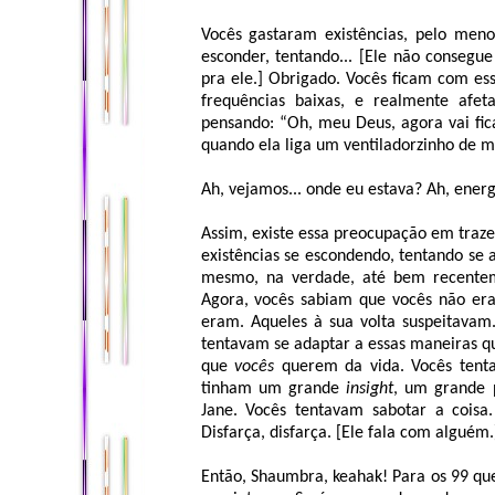
Vocês gastaram existências, pelo menos
esconder, tentando... [Ele não consegue 
pra ele.] Obrigado. Vocês ficam com ess
frequências baixas, e realmente afet
pensando: “Oh, meu Deus, agora vai fica
quando ela liga um ventiladorzinho de m
Ah, vejamos... onde eu estava? Ah, energ
Assim, existe essa preocupação em traze
existências se escondendo, tentando se 
mesmo, na verdade, até bem recenteme
Agora, vocês sabiam que vocês não era
eram. Aqueles à sua volta suspeitava
tentavam se adaptar a essas maneiras q
que
vocês
querem da vida. Vocês tentar
tinham um grande
insight
, um grande 
Jane. Vocês tentavam sabotar a coisa
Disfarça, disfarça. [Ele fala com alguém.
Então, Shaumbra, keahak! Para os 99 que