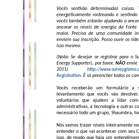
Vocês sentirão determinadas coisas. 
energeticamente rastreando e sentindo
vocês também estarão ajudando a ancorar
ancorar os níveis de energia da Font
maior. Precisa de uma comunidade int
enviem sua inscrição. Posso ouvir os líde
isso mesmo.
(Nota: Se desejar se registrar para o 
Energy Supporter), por favor,
NÂO
envie 
2011)
http://www.surveygizmo.
Registration
. É só preencher todos os ca
Vocês receberão um formulário a 
levantamento que vocês vão devolver
voluntários que ajudem a lidar co
administrativas, a tecnologia e outras c
necessário todo um grupo, Shaumbra, to
Nós vamos trazer níveis inteiramente nov
entender o que vai acontecer com seu 
isso, de modo que haja um entendiment