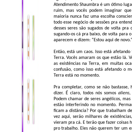
Atendimento Shaumbra é um ótimo lugar
ruim, mas vocês podem imaginar que é
maioria nunca faz uma escolha conscien
todo esse negócio de sessões pra entend
desses seres são sugados de volta pra
sugando-os cá pra baixo, de volta para o 
aparecem e dizem: “Estou aqui de novo.
Então, está um caos. Isso está afetando
Terra. Vocês amaram os que estão lá. Vo
as existências na Terra, em muitas oc
confusão, como isso está afetando o
Terra está no momento.
Pra completar, como se não bastasse, h
dizer. É claro, todos nós somos
aliens
,
Podem chamar de seres angélicos, mas n
estão interferindo no momento. Perman
ficam a distância? Por que trabalham d
vez aqui, serão milhares de existência
vieram pra cá. E terão que fazer coisas h
pro trabalho. Eles não querem ter um 