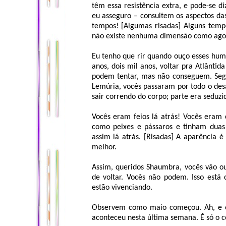
têm essa resistência extra, e pode-se d
eu asseguro – consultem os aspectos das
tempos! [Algumas risadas] Alguns temp
não existe nenhuma dimensão como ago
Eu tenho que rir quando ouço esses hum
anos, dois mil anos, voltar pra Atlânti
podem tentar, mas não conseguem. Seg
Lemúria, vocês passaram por todo o desa
sair correndo do corpo; parte era seduzi
Vocês eram feios lá atrás! Vocês eram 
como peixes e pássaros e tinham duas
assim lá atrás. [Risadas] A aparência 
melhor.
Assim, queridos Shaumbra, vocês vão ou
de voltar. Vocês não podem. Isso está 
estão vivenciando.
Observem como maio começou. Ah, e é
aconteceu nesta última semana. É só o 