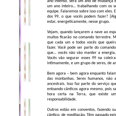
ano intenso. Será um ano de mudança e
um ano inteiro... trabalhando com os 
equipe. Falaremos sobre isso com eles. 
dos 99, o que vocês podem fazer? [Alg
estar, energeticamente, nesse grupo.
Vejam, quando lançarem a nave ao espaço
muitos ficarão no comando terrestre. Mu
que cada um e todos vocês que queir
fazer. Você pode ser parte do comando
que... vocês não vão manter a energi
Vocês vão segurar esses 99 na coleir
intimamente, e um grupo de seres, de an
Bem agora – bem agora enquanto falamo
das montanhas. Seres humanos, não al
ancestrais. Isso faz parte do serviço q
entoando cânticos agora mesmo, pois s
hora certa na Terra, que existe u
responsabilidade.
Outros estão em conventos, fazendo s
cântico, de meditação. Têm passado exis